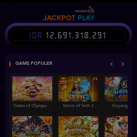
JACKPOT
PLAY
IDR
12,691,310,291
GAME POPULER
Gates of Olympus POP
Storm of Seth 2
Goyang Gai