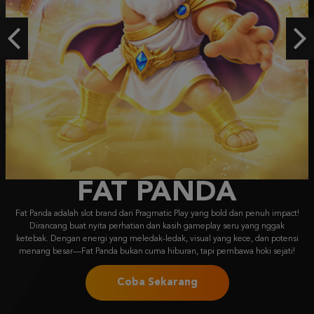
Gates of Olympus 1000
aps****5
IDR
4,167,500.00
Previous
Ne
Gates of Olympus 1000
aps****5
IDR
4,082,500.00
FAT PANDA
Fat Panda adalah slot brand dari Pragmatic Play yang bold dan penuh impact!
Dirancang buat nyita perhatian dan kasih gameplay seru yang nggak
ketebak. Dengan energi yang meledak-ledak, visual yang kece, dan potensi
menang besar—Fat Panda bukan cuma hiburan, tapi pembawa hoki sejati!
Coba Sekarang