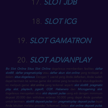
17.
SLOT JDB
18.
SLOT ICG
19.
SLOT GAMATRON
20.
SLOT ADVANPLAY
Bo Slot Online
Situs Slot Online
dogelexus memberikan fasilitas
daftar
slot88
,
daftar pragmaticplay
atau
daftar akun slot online
yang terdapat di
dalam
situs dogelexus
. Dengan 1 userid yang Anda daftarkan, Anda sudah
dapat bermain ke semua game slot online yang tersedia di situs dogelexus
ini meliputi game
slot online
yang terkenal seperti
slot slot88
,
pragmatic
play slot
,
playtech
,
pgsoft
,
CQ9
,
Habanero
dan
Microgaming slot
.
dogelexus merupakan situs
slot deposit pulsa
uang asli dengan minimum
deposit 20.000 dan withdraw sebesar 50.000 yang dapat Anda gunakan
untuk bermain.
slot88 deposit pulsa
dan
pragmaticplay deposit pulsa
dapat
Anda lakukan melalui provider Telkomsel. Selain
slot online deposit pulsa
,