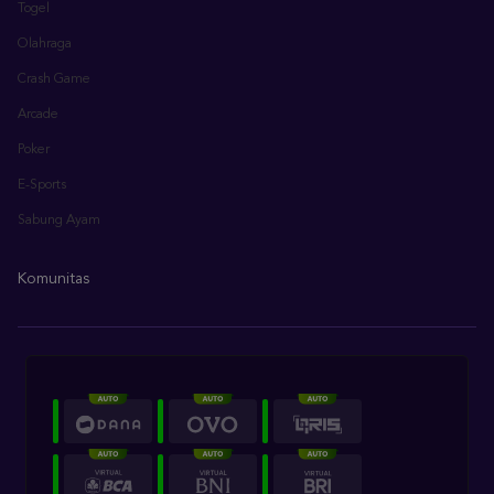
Togel
Olahraga
Crash Game
Arcade
Poker
E-Sports
Sabung Ayam
Komunitas