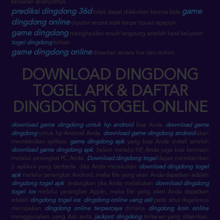
keluaran selanjutnya.
prediksi dingdong 36d
game
tidak dapat dilakukan karena bola
dingdong online
diputar secara acak tanpa tipuan apapun.
game dingdong
menghasilan result langsung setelah hasil keluaran
togel dingdong
keluar.
game dingdong online
disiarkan secara live dan terkini.
DOWNLOAD DINGDONG
TOGEL APK & DAFTAR
DINGDONG TOGEL ONLINE
download game dingdong untuk hp android
bisa Anda
download game
dingdong
untuk hp Android Anda.
download game dingdong android
akan
memberikan aplikasi
game dingdong apk
yang bisa Anda install setelah
download game dingdong apk
. Selain melalui HP, Anda juga bisa bermain
melalui perangkat PC Anda.
Download dingdong togel
dapat memberikan
2 aplikasi yang berbeda. Jika Anda melakukan
download dingdong togel
apk
melalui perangkat Android, maka file yang akan Anda dapatkan adalah
dingdong togel apk
. sedangkan jika Anda melakukan
download dingdong
togel ios
melalui perangkat Apple, maka file yang akan Anda dapatkan
adalah
dingdong togel ios
.
dingdong online uang asli
pada situs dogelexus
merupakan
dingdong online terpercaya
dimana
dingdong koin online
menggunakan uang Asli serta
jackpot dingdong
terbesar yang diberikan.