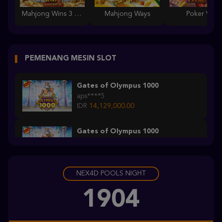
Mahjong Wins 3 – Black Scatter
Mahjong Ways
Poker Win
PEMENANG MESIN SLOT
Gates of Olympus 1000
aps****5
IDR
14,129,000.00
Gates of Olympus 1000
aps****5
IDR
6,904,000.00
NEX4D POOLS NIGHT
Sweet Bonanza 2500
m***3
1904
IDR
5,550,850.00