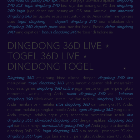
download dingdong 24D apk
, Anda bisa juga download aplikasi
dingdong
24D IOS
.
login dingdong 24D
bisa saja dari perangkat PC dan
dingdong
24D login
juga dapat dari perangkat IOS atau Android.
link alternatif
dingdong 24D
ter update setiap saat untuk bantu Anda dalam mengakses
situs
togel dingdong
ini.
deposit dingdong 24D
bisa dilakukan dari
dingdong 24D deposit pulsa
atau transfer bank. Proses
daftar dingdong
24D
yang cepat dan
bonus dingdong 24D
terbesar di Indonesia
DINGDONG 36D LIVE ⋆
TOGEL 36D LIVE ⋆
DINGDONG TOGEL
Dingdong 36D
atau yang biasa dikenal dengan
dingdong 36D live
merupakan
togel dingdong 36D
yang sangat digemari oleh masyarakat
Indonesia. game
dingdong 36D online
juga merupakan game pelengkap
menemani waktu luang Anda.
result dingdong 36D
atau
keluaran
dingdong 36D
dikeluarkan secara live dan terkini.
dingdong 36D
dapat
Anda mainkan baik melalui
situs dingdong 36D
dari perangkat PC Anda,
maupun melalui perangkat mobile Anda.
agen dingdong 36D
yang dapat
Anda percayai adalah agen yang senantiasa memberikan result
live
dingdong 36D
,
download dingdong 36D
dengan aplikasi
dingdong 36D
apk
dan tidak hanya
download dingdong 36D apk
Anda juga bisa download
dingdong 36D IOS.
login dingdong 36D
bisa melalui perangkat PC dan
dingdong 36D login
juga bisa melalui perangkat Android atau IOS Anda.