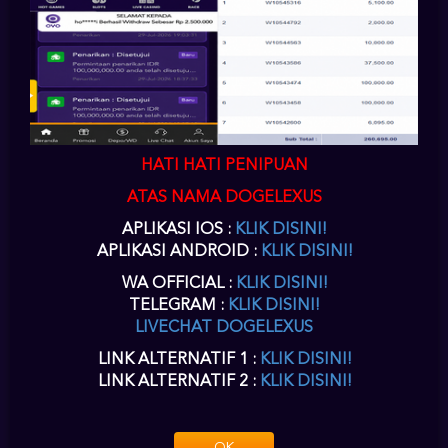
joker123
.
slot88 daftar
akun slot online
dengan proses yang cepat dapat
Anda terima sesaat setelah
daftar joker777
selesai Anda isikan datanya
dengan lengkap.
slot88 daftar
hanya membutuhkan waktu beberapa menit
untuk pengisian form
daftar joker888
disitus
joker 123
atau
slot88
sebagai
joker game
terpercaya.
slot88 online
,
joker888
,
joker123
,
jokergaming
,
joker1788
,
joker8868
,
joker777
,
joker688
sebagai alternatif
joker slot
pada
situs dogelexus
joker gaming
.
DOWNLOAD SLOT88 APK
HATI HATI PENIPUAN
SLOT SLOT88 LOGIN VERSI
ATAS NAMA DOGELEXUS
TERBARU
APLIKASI IOS :
KLIK DISINI!
APLIKASI ANDROID :
KLIK DISINI!
joker download
Setelah Anda melakukan
pendaftaran akun slot88
di
dogelexus, maka selanjutnya Anda dapat melakukan
download slot88
apk,
WA OFFICIAL :
KLIK DISINI!
aplikasi
slot88 apk
android dogelexus ini mendukung Anda dalam bermain
TELEGRAM :
KLIK DISINI!
melalui perangkat mobile smartphone Anda. Baik melalui PC atau mobile
LIVECHAT DOGELEXUS
dimana saja dan kapan saja dapat Anda mainkan semua game yang ada di
slot dogelexus ini.
slot88 download
dapat Anda
download aplikasi joker
LINK ALTERNATIF 1 :
KLIK DISINI!
123
melalui Android dan IOS.
slot88 download apk
bisa langsung diinstal
setelah Anda
download aplikasi slot88
nya.
download joker 123
lebih baik
LINK ALTERNATIF 2 :
KLIK DISINI!
segera Anda download setelah
daftar akun slot88
sehingga lebih
memudahkan Anda untuk
login slot88
.
download slot88
ini terletak pada
menu daftar
slot88 apk download
yang ada pada kanan menu utama pada
situs
dogelexus slot online
ini.
slot88 android download
untuk perangkat