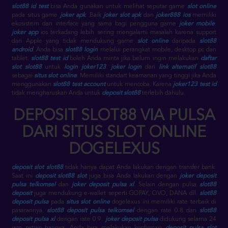
slot88 id test
bisa Anda gunakan untuk melihat seputar game
slot online
pada situs game
joker apk
. Baik
joker slot apk
dan
joker888 ios
memiliki
ekosistem dan interface yang sama bagi pengguna game
joker mobile
.
joker app
ios terkadang lebih sering mengalami masalah karena support
dari Apple yang tidak mendukung game
slot online
daripada
slot88
android
. Anda bisa
slot88 login
melalui perangkat mobile, desktop pc dan
tablet.
slot88 test id
boleh Anda minta jika belum ingin melakukan
daftar
slot slot88
untuk
login joker123
.
joker login
dari
link alternatif slot88
sebagai
situs slot online
. Memiliki standart keamanan yang tinggi jika Anda
menggunakan
slot88 test account
untuk mencoba. Karena
joker123 test id
tidak mengharuskan Anda untuk
deposit slot88
terlebih dahulu.
DEPOSIT SLOT88 VIA PULSA
DARI SITUS SLOT ONLINE
DOGELEXUS
deposit slot slot88
tidak hanya dapat Anda lakukan dengan transfer bank.
Saat ini
deposit slot88 slot
juga bisa Anda lakukan dengan
joker deposit
pulsa telkomsel
dan
joker deposit pulsa xl
. Selain dengan pulsa
slot88
deposit
juga mendukung e-wallet seperti GOPAY, OVO, DANA dll.
slot88
deposit pulsa
pada
situs slot online
dogelexus ini memiliki rate terbaik di
pasarannya.
slot88 deposit pulsa telkomsel
dengan rate 0.8 dan
slot88
deposit pulsa xl
dengan rate 0.9.
joker deposit pulsa
didukung selama 24