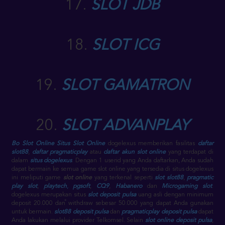
17.
SLOT JDB
18.
SLOT ICG
19.
SLOT GAMATRON
20.
SLOT ADVANPLAY
Bo Slot Online
Situs Slot Online
dogelexus memberikan fasilitas
daftar
slot88
,
daftar pragmaticplay
atau
daftar akun slot online
yang terdapat di
dalam
situs dogelexus
. Dengan 1 userid yang Anda daftarkan, Anda sudah
dapat bermain ke semua game slot online yang tersedia di situs dogelexus
ini meliputi game
slot online
yang terkenal seperti
slot slot88
,
pragmatic
play slot
,
playtech
,
pgsoft
,
CQ9
,
Habanero
dan
Microgaming slot
.
dogelexus merupakan situs
slot deposit pulsa
uang asli dengan minimum
deposit 20.000 dan withdraw sebesar 50.000 yang dapat Anda gunakan
untuk bermain.
slot88 deposit pulsa
dan
pragmaticplay deposit pulsa
dapat
Anda lakukan melalui provider Telkomsel. Selain
slot online deposit pulsa
,