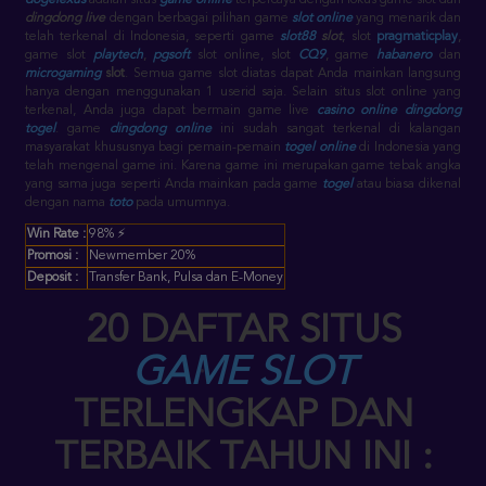
dogelexus
adalah situs
game online
terpercaya dengan fokus game slot dan
dingdong live
dengan berbagai pilihan game
slot online
yang menarik dan
telah terkenal di Indonesia, seperti game
slot88
slot
, slot
pragmaticplay
,
game slot
playtech
,
pgsoft
slot online
, slot
CQ9
, game
habanero
dan
microgaming
slot
. Semua game slot diatas dapat Anda mainkan langsung
hanya dengan menggunakan 1 userid saja.
Selain situs slot online yang
terkenal, Anda juga dapat bermain game live
casino online
dingdong
togel
. game
dingdong online
ini sudah sangat terkenal di kalangan
masyarakat khususnya bagi pemain-pemain
togel online
di Indonesia yang
telah mengenal game ini. Karena game ini merupakan game tebak angka
yang sama juga seperti Anda mainkan pada game
togel
atau biasa dikenal
dengan nama
toto
pada umumnya.
Win Rate :
98% ⚡
Promosi :
Newmember 20%
Deposit :
Transfer Bank, Pulsa dan E-Money
20 DAFTAR SITUS
GAME SLOT
TERLENGKAP DAN
TERBAIK TAHUN INI :