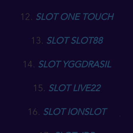
12.
SLOT ONE TOUCH
13.
SLOT SLOT88
14.
SLOT YGGDRASIL
15.
SLOT LIVE22
16.
SLOT IONSLOT