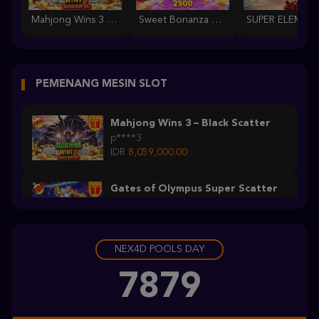
Mahjong Wins 3 – Black Scatter
Sweet Bonanza 2500
PEMENANG MESIN SLOT
Mahjong Wins 3 – Black Scatter
p****3
IDR
8,059,000.00
Gates of Olympus Super Scatter
h****4
IDR
7,364,000.00
NEX4D POOLS DAY
Gates of Olympus Super Scatter
h****4
7879
IDR
7,202,000.00