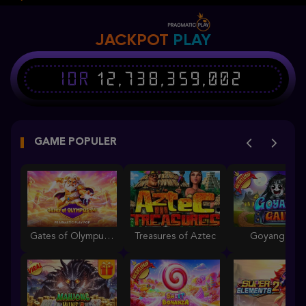
JACKPOT
PLAY
IDR
12,738,359,002
GAME POPULER
Gates of Olympus POP
Treasures of Aztec
Goyang Gai