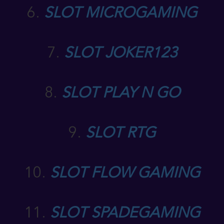
6.
SLOT MICROGAMING
7.
SLOT JOKER123
8.
SLOT PLAY N GO
9.
SLOT RTG
10.
SLOT FLOW GAMING
11.
SLOT SPADEGAMING