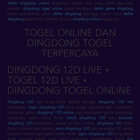
daftar dingdong online
dogelexus adalah situs yang telah dipercaya
provider
dingdong togel online
untuk melayani
daftar game dingdong
dalam pembukaan akun
daftar dingdong
sehingga userid hasil
daftar
dingdong
dapat Anda mainkan di situs
dingdong online
dogelexus.
TOGEL ONLINE DAN
DINGDONG TOGEL
TERPERCAYA
DINGDONG 12D LIVE ⋆
TOGEL 12D LIVE ⋆
DINGDONG TOGEL ONLINE
Dingdong 12D
atau yang biasa dikenal dengan
dingdong 12D live
merupakan
togel dingdong 12D
yang sangat digemari oleh masyarakat
Indonesia. game
dingdong 12D online
juga merupakan game pelengkap
menemani waktu luang Anda.
result dingdong 12D
atau
keluaran
dingdong 12D
dikeluarkan secara live dan terkini.
dingdong 12D
dapat
Anda mainkan baik melalui
situs dingdong 12D
dari perangkat PC Anda,
maupun melalui perangkat mobile Anda.
agen dingdong 12D
yang dapat
Anda percayai adalah agen yang senantiasa memberikan result
live