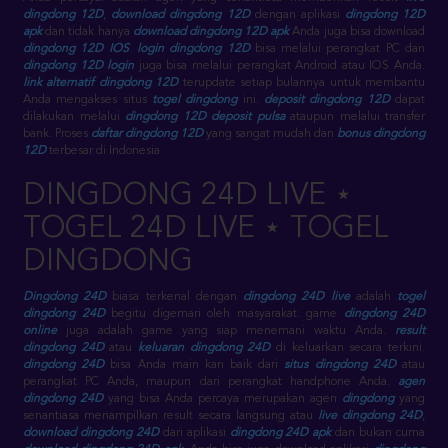
dingdong 12D
,
download dingdong 12D
dengan aplikasi
dingdong 12D
apk
dan tidak hanya
download dingdong 12D apk
Anda juga bisa download
dingdong 12D IOS
.
login dingdong 12D
bisa melalui perangkat PC dan
dingdong 12D login
juga bisa melalui perangkat Android atau IOS Anda.
link alternatif dingdong 12D
terupdate setiap bulannya untuk membantu
Anda mengakses situs
togel dingdong
ini.
deposit dingdong 12D
dapat
dilakukan melalui
dingdong 12D deposit pulsa
ataupun melalui transfer
bank. Proses
daftar dingdong 12D
yang sangat mudah dan
bonus dingdong
12D
terbesar di Indonesia
DINGDONG 24D LIVE ⋆
TOGEL 24D LIVE ⋆ TOGEL
DINGDONG
Dingdong 24D
biasa terkenal dengan
dingdong 24D live
adalah
togel
dingdong 24D
begitu digemari oleh masyarakat. game
dingdong 24D
online
juga adalah game yang siap menemani waktu Anda.
result
dingdong 24D
atau
keluaran dingdong 24D
di keluarkan secara terkini.
dingdong 24D
bisa Anda main kan baik dari
situs dingdong 24D
atau
perangkat PC Anda, maupun dari perangkat handphone Anda.
agen
dingdong 24D
yang bisa Anda percaya merupakan agen
dingdong
yang
senantiasa menampilkan result secara langsung atau
live dingdong 24D
,
download dingdong 24D
dari aplikasi
dingdong 24D apk
dan bukan cuma