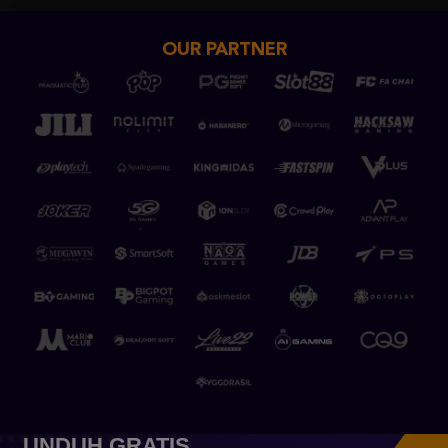
OUR PARTNER
UNDUH GRATIS