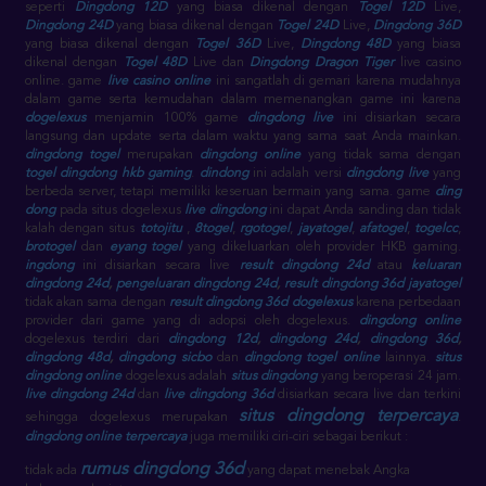
seperti
Dingdong 12D
yang biasa dikenal dengan
Togel 12D
Live,
Dingdong 24D
yang biasa dikenal dengan
Togel 24D
Live,
Dingdong 36D
yang biasa dikenal dengan
Togel 36D
Live,
Dingdong 48D
yang biasa
dikenal dengan
Togel 48D
Live dan
Dingdong Dragon Tiger
live casino
online. game
live casino online
ini sangatlah di gemari karena mudahnya
dalam game serta kemudahan dalam memenangkan game ini karena
dogelexus
menjamin 100% game
dingdong live
ini disiarkan secara
langsung dan update serta dalam waktu yang sama saat Anda mainkan.
dingdong togel
merupakan
dingdong online
yang tidak sama dengan
togel dingdong
hkb gaming
.
dindong
ini adalah versi
dingdong live
yang
berbeda server, tetapi memiliki keseruan bermain yang sama. game
ding
dong
pada situs dogelexus
live dingdong
ini dapat Anda sanding dan tidak
kalah dengan situs
totojitu
,
8togel
,
rgotogel
,
jayatogel
,
afatogel
,
togelcc
,
brotogel
dan
eyang togel
yang dikeluarkan oleh provider HKB gaming.
ingdong
ini disiarkan secara live
result dingdong 24d
atau
keluaran
dingdong 24d
,
pengeluaran dingdong 24d
,
result dingdong 36d jayatogel
tidak akan sama dengan
result dingdong 36d dogelexus
karena perbedaan
provider dari game yang di adopsi oleh dogelexus.
dingdong online
dogelexus terdiri dari
dingdong 12d
,
dingdong 24d
,
dingdong 36d
,
dingdong 48d
,
dingdong sicbo
dan
dingdong togel online
lainnya.
situs
dingdong online
dogelexus adalah
situs dingdong
yang beroperasi 24 jam.
live dingdong 24d
dan
live dingdong 36d
disiarkan secara live dan terkini
situs dingdong terpercaya
sehingga dogelexus merupakan
.
dingdong online terpercaya
juga memiliki ciri-ciri sebagai berikut :
rumus dingdong 36d
tidak ada
yang dapat menebak Angka