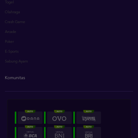
Togel
Olahraga
Crash Game
Arcade
Poker
E-Sports
Sabung Ayam
Komunitas