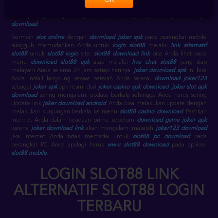
OK
Android dengan
slot88 apk
sebagai aplikasinya atau
joker download ios
untuk perangkat Apple dengan
slot88 ios
sebagai apps resmi
joker 123 apk
download
.
Bermain
slot online
dengan
download joker apk
pada perangkat mobile
sungguh memudahkan Anda untuk
login slot88
melalui
link alternatif
slot88
untuk
slot88 login
site.
slot88 download link
bisa Anda lihat pada
menu
download slot88 apk
atau melalui
live chat slot88
yang siap
melayani Anda selama 24 jam setiap harinya.
joker download apk
ini bisa
Anda install langsung sesaat setelah Anda selesai
download joker123
sebagai
joker apk
apk resmi dari
joker casino apk download
.
joker slot apk
download
sering mengalami update berkala sehingga Anda harus sering
Update link
joker download android
. Anda bisa melakukan update dengan
melakukan kunjungan berkala ke menu
slot88 casino download
. Pastikan
internet Anda dalam keadaan prima sebelum
download game joker apk
karena
joker download link
akan mengalami masalah
joker123 download
jika Internet Anda tidak memadai untuk
slot88 pc download
pada
perangkat PC Anda apalagi harus
www slot88 download
pada aplikasi
slot88 mobile
.
LOGIN SLOT88 LINK
ALTERNATIF SLOT88 LOGIN
TERBARU