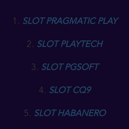
1.
SLOT PRAGMATIC PLAY
2.
SLOT PLAYTECH
3.
SLOT PGSOFT
4.
SLOT CQ9
5.
SLOT HABANERO