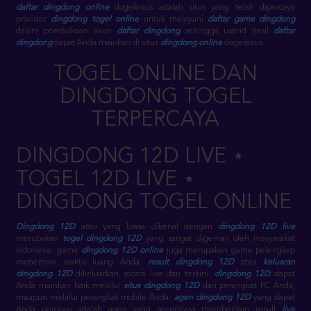
daftar dingdong online
dogelexus adalah situs yang telah dipercaya
provider
dingdong togel online
untuk melayani
daftar game dingdong
dalam pembukaan akun
daftar dingdong
sehingga userid hasil
daftar
dingdong
dapat Anda mainkan di situs
dingdong online
dogelexus.
TOGEL ONLINE DAN
DINGDONG TOGEL
TERPERCAYA
DINGDONG 12D LIVE ⋆
TOGEL 12D LIVE ⋆
DINGDONG TOGEL ONLINE
Dingdong 12D
atau yang biasa dikenal dengan
dingdong 12D live
merupakan
togel dingdong 12D
yang sangat digemari oleh masyarakat
Indonesia. game
dingdong 12D online
juga merupakan game pelengkap
menemani waktu luang Anda.
result dingdong 12D
atau
keluaran
dingdong 12D
dikeluarkan secara live dan terkini.
dingdong 12D
dapat
Anda mainkan baik melalui
situs dingdong 12D
dari perangkat PC Anda,
maupun melalui perangkat mobile Anda.
agen dingdong 12D
yang dapat
Anda percayai adalah agen yang senantiasa memberikan result
live