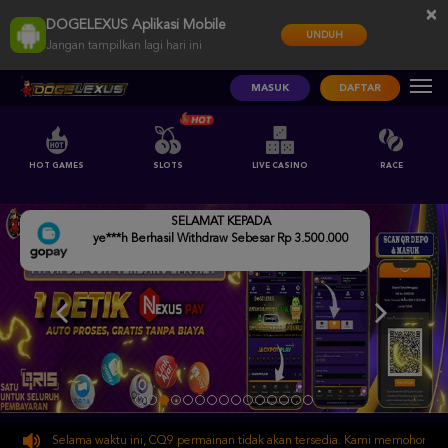
×
DOGELEXUS Aplikasi Mobile
UNDUH
Jangan tampilkan lagi hari ini
MASUK
DAFTAR
HOT GAMES
SLOTS
LIVE CASINO
RACE
SELAMAT KEPADA
ye***h Berhasil Withdraw Sebesar Rp 3.500.000
0. Selama waktu ini, CQ9 permainan tidak akan tersedia. Kami memohon maaf atas