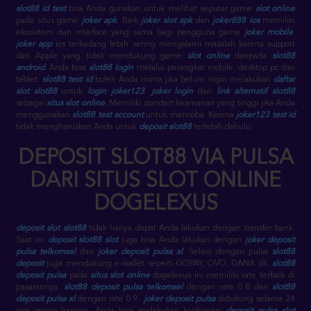
slot88 id test
bisa Anda gunakan untuk melihat seputar game
slot online
pada situs game
joker apk
. Baik
joker slot apk
dan
joker888 ios
memiliki
ekosistem dan interface yang sama bagi pengguna game
joker mobile
.
joker app
ios terkadang lebih sering mengalami masalah karena support
dari Apple yang tidak mendukung game
slot online
daripada
slot88
android
. Anda bisa
slot88 login
melalui perangkat mobile, desktop pc dan
tablet.
slot88 test id
boleh Anda minta jika belum ingin melakukan
daftar
slot slot88
untuk
login joker123
.
joker login
dari
link alternatif slot88
sebagai
situs slot online
. Memiliki standart keamanan yang tinggi jika Anda
menggunakan
slot88 test account
untuk mencoba. Karena
joker123 test id
tidak mengharuskan Anda untuk
deposit slot88
terlebih dahulu.
DEPOSIT SLOT88 VIA PULSA
DARI SITUS SLOT ONLINE
DOGELEXUS
deposit slot slot88
tidak hanya dapat Anda lakukan dengan transfer bank.
Saat ini
deposit slot88 slot
juga bisa Anda lakukan dengan
joker deposit
pulsa telkomsel
dan
joker deposit pulsa xl
. Selain dengan pulsa
slot88
deposit
juga mendukung e-wallet seperti GOPAY, OVO, DANA dll.
slot88
deposit pulsa
pada
situs slot online
dogelexus ini memiliki rate terbaik di
pasarannya.
slot88 deposit pulsa telkomsel
dengan rate 0.8 dan
slot88
deposit pulsa xl
dengan rate 0.9.
joker deposit pulsa
didukung selama 24