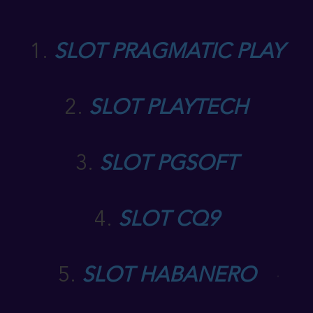
1.
SLOT PRAGMATIC PLAY
2.
SLOT PLAYTECH
3.
SLOT PGSOFT
4.
SLOT CQ9
5.
SLOT HABANERO