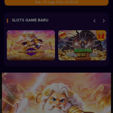
Sweet Bonanza 2500
Rab, 05-Agt-2026 00.00.00
m***3
IDR
5,550,850.00
SLOTS GAME BARU
Gates of Olympus™
sad****4
IDR
5,115,000.00
Gates of Olympus 1000
aps****5
IDR
4,884,000.00
Gates of Olympus 1000
aps****5
IDR
4,618,000.00
Gates of Olympus 1000
aps****5
IDR
4,517,600.00