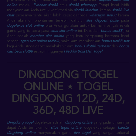
jam setiap harinya. Anda bisa melakukan konfirmasi
deposit pulsa slot
online
melalui
livechat slot88
atau
slot88 whatsapp
. Tetapi kami lebih
menyarankan Anda untuk konfirmasi via
slot88 livechat
, karena
slot88 live
chat
prosesnya tentu akan lebih cepat daripada
whatsapp slot88
karena
Anda akan di prioritaskan terlebih dahulu.
slot deposit pulsa
pada
dogelexus slot online
bisa Anda gunakan untuk bermain banyak sekali
game yang tersedia pada
situs slot online
ini. Dapatkan
bonus slot88
jika
Anda adalah
member slot online
yang baru bergabung bersama kami
sebagai
agen slot online terbaik
, maka kami memberikan
bonus slot88 slot
bagi Anda. Anda dapat melakukan claim
bonus slot88 terbesar
dan
bonus
cashback slot88
setiap minggunya
Prediksi Bola Dan Togel
.
DINGDONG TOGEL
ONLINE ⋆ TOGEL
DINGDONG 12D, 24D,
36D, 48D LIVE
Dingdong togel
dogelexus adalah
dingdong online
yang pada umumnya
dapat Anda temukan di
situs togel online
. dogelexus sebagai
bandar
dingdong online
menyediakan game
live togel
yang sangat terkenal