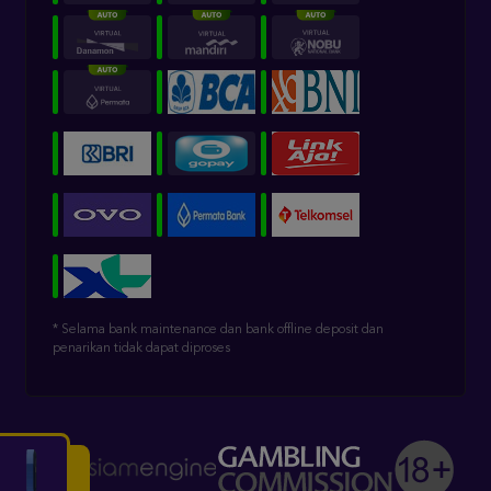
* Selama bank maintenance dan bank offline deposit dan
penarikan tidak dapat diproses