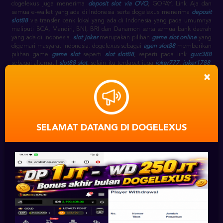
dogelexus juga menerima
deposit slot via OVO
, GOPAY, Link Aja dan
semua e-wallet yang ada di Indonesia serta dogelexus menerima
deposit
slot88
via transfer bank lokal yang ada di Indonesia yang pada umumnya
meliputi BCA, Mandiri, BNI, BRI dan Danamon serta semua bank daerah
yang ada di Indonesia.
slot joker
merupakan pilihan
game slot online
yang
digemari masyarat Indonesia. dogelexus sebagai
agen slot88
memberikan
pilihan game
game slot
seperti
slot slot88
, seperti pada link
gwc388
sebagai alternatif
slot88 slot
, selain itu terdapat juga
joker777
,
joker1788
,
joker8868
,
joker888
,
joker688
,
joker slot
sebagai link alternatif
joker
×
gaming
slot.
slot88 game
sebagai
agen slot88 terpercaya
menyediakan
slot
game joker
.
slot88 online
berjalan selama 24 jam setiap harinya, sehingga
dogelexus slot online
sebagai
agen slot slot88
juga online 24 jam pada
game
slot88 casino
.
DAFTAR SLOT88
⋆
AKUN
SELAMAT DATANG DI DOGELEXUS
SLOT ONLINE JOKER123
SLOT
daftar slot88
di dogelexus
situs online slot
untuk akun
slot88
bisa Anda
lakukan pada menu
daftar slot88 slot
yang ada diatas kanan pada situs
daftar joker gaming
ini.
situs slot88
telah berkerja sama dengan
doge lexus
slot online
menyediakan
game joker
.
daftar akun joker gaming
harus Anda
lengkapi agar
situs slot88
dapat memberikan Anda
userid slot88
disaat
Anda
daftar joker123
di
www joker123
sebagai situs alternatif
login