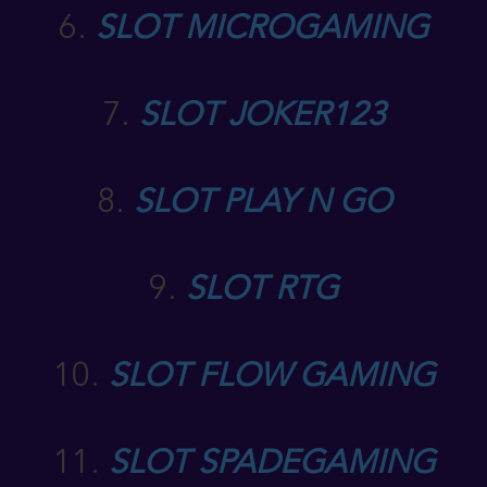
6.
SLOT MICROGAMING
7.
SLOT JOKER123
8.
SLOT PLAY N GO
9.
SLOT RTG
10.
SLOT FLOW GAMING
11.
SLOT SPADEGAMING