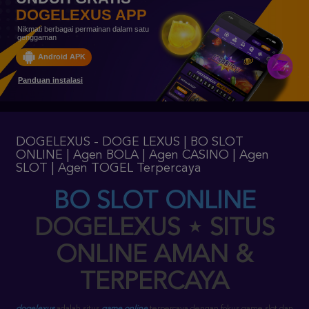
DOGELEXUS APP
Nikmati berbagai permainan dalam satu
genggaman
Android APK
Panduan instalasi
DOGELEXUS - DOGE LEXUS | BO SLOT
ONLINE | Agen BOLA | Agen CASINO | Agen
SLOT | Agen TOGEL Terpercaya
BO SLOT ONLINE
DOGELEXUS
⋆
SITUS
ONLINE AMAN &
TERPERCAYA