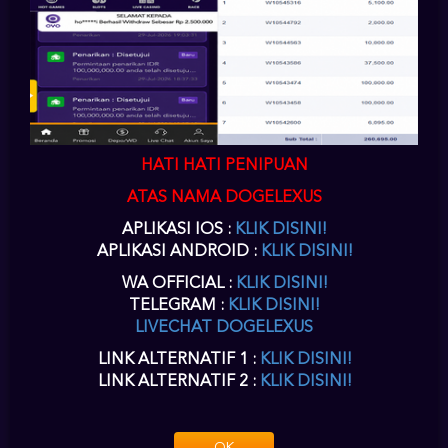
joker123
.
slot88 daftar
akun slot online
dengan proses yang cepat dapat
Anda terima sesaat setelah
daftar joker777
selesai Anda isikan datanya
dengan lengkap.
slot88 daftar
hanya membutuhkan waktu beberapa menit
untuk pengisian form
daftar joker888
disitus
joker 123
atau
slot88
sebagai
joker game
terpercaya.
slot88 online
,
joker888
,
joker123
,
jokergaming
,
joker1788
,
joker8868
,
joker777
,
joker688
sebagai alternatif
joker slot
pada
situs dogelexus
joker gaming
.
DOWNLOAD SLOT88 APK
HATI HATI PENIPUAN
SLOT SLOT88 LOGIN VERSI
ATAS NAMA DOGELEXUS
TERBARU
APLIKASI IOS :
KLIK DISINI!
APLIKASI ANDROID :
KLIK DISINI!
joker download
Setelah Anda melakukan
pendaftaran akun slot88
di
dogelexus, maka selanjutnya Anda dapat melakukan
download slot88
apk,
WA OFFICIAL :
KLIK DISINI!
aplikasi
slot88 apk
android dogelexus ini mendukung Anda dalam bermain
TELEGRAM :
KLIK DISINI!
melalui perangkat mobile smartphone Anda. Baik melalui PC atau mobile
LIVECHAT DOGELEXUS
dimana saja dan kapan saja dapat Anda mainkan semua game yang ada di
slot dogelexus ini.
slot88 download
dapat Anda
download aplikasi joker
LINK ALTERNATIF 1 :
KLIK DISINI!
123
melalui Android dan IOS.
slot88 download apk
bisa langsung diinstal
setelah Anda
download aplikasi slot88
nya.
download joker 123
lebih baik
LINK ALTERNATIF 2 :
KLIK DISINI!
segera Anda download setelah
daftar akun slot88
sehingga lebih
memudahkan Anda untuk
login slot88
.
download slot88
ini terletak pada
menu daftar
slot88 apk download
yang ada pada kanan menu utama pada
situs
dogelexus slot online
ini.
slot88 android download
untuk perangkat