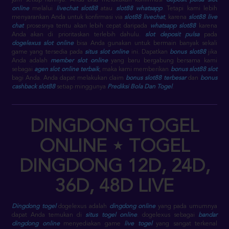
jam setiap harinya. Anda bisa melakukan konfirmasi
deposit pulsa slot
online
melalui
livechat slot88
atau
slot88 whatsapp
. Tetapi kami lebih
menyarankan Anda untuk konfirmasi via
slot88 livechat
, karena
slot88 live
chat
prosesnya tentu akan lebih cepat daripada
whatsapp slot88
karena
Anda akan di prioritaskan terlebih dahulu.
slot deposit pulsa
pada
dogelexus slot online
bisa Anda gunakan untuk bermain banyak sekali
game yang tersedia pada
situs slot online
ini. Dapatkan
bonus slot88
jika
Anda adalah
member slot online
yang baru bergabung bersama kami
sebagai
agen slot online terbaik
, maka kami memberikan
bonus slot88 slot
bagi Anda. Anda dapat melakukan claim
bonus slot88 terbesar
dan
bonus
cashback slot88
setiap minggunya
Prediksi Bola Dan Togel
.
DINGDONG TOGEL
ONLINE ⋆ TOGEL
DINGDONG 12D, 24D,
36D, 48D LIVE
Dingdong togel
dogelexus adalah
dingdong online
yang pada umumnya
dapat Anda temukan di
situs togel online
. dogelexus sebagai
bandar
dingdong online
menyediakan game
live togel
yang sangat terkenal