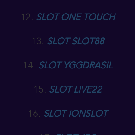
12.
SLOT ONE TOUCH
13.
SLOT SLOT88
14.
SLOT YGGDRASIL
15.
SLOT LIVE22
16.
SLOT IONSLOT