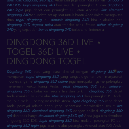
download dingdong 24D apk
, Anda bisa juga download aplikasi
dingdong
24D IOS
.
login dingdong 24D
bisa saja dari perangkat PC dan
dingdong
24D login
juga dapat dari perangkat IOS atau Android.
link alternatif
dingdong 24D
ter update setiap saat untuk bantu Anda dalam mengakses
situs
togel dingdong
ini.
deposit dingdong 24D
bisa dilakukan dari
dingdong 24D deposit pulsa
atau transfer bank. Proses
daftar dingdong
24D
yang cepat dan
bonus dingdong 24D
terbesar di Indonesia
DINGDONG 36D LIVE ⋆
TOGEL 36D LIVE ⋆
DINGDONG TOGEL
Dingdong 36D
atau yang biasa dikenal dengan
dingdong 36D live
merupakan
togel dingdong 36D
yang sangat digemari oleh masyarakat
Indonesia. game
dingdong 36D online
juga merupakan game pelengkap
menemani waktu luang Anda.
result dingdong 36D
atau
keluaran
dingdong 36D
dikeluarkan secara live dan terkini.
dingdong 36D
dapat
Anda mainkan baik melalui
situs dingdong 36D
dari perangkat PC Anda,
maupun melalui perangkat mobile Anda.
agen dingdong 36D
yang dapat
Anda percayai adalah agen yang senantiasa memberikan result
live
dingdong 36D
,
download dingdong 36D
dengan aplikasi
dingdong 36D
apk
dan tidak hanya
download dingdong 36D apk
Anda juga bisa download
dingdong 36D IOS.
login dingdong 36D
bisa melalui perangkat PC dan
dingdong 36D login
juga bisa melalui perangkat Android atau IOS Anda.