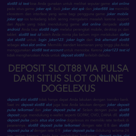
slot88 id test
bisa Anda gunakan untuk melihat seputar game
slot online
pada situs game
joker apk
. Baik
joker slot apk
dan
joker888 ios
memiliki
ekosistem dan interface yang sama bagi pengguna game
joker mobile
.
joker app
ios terkadang lebih sering mengalami masalah karena support
dari Apple yang tidak mendukung game
slot online
daripada
slot88
android
. Anda bisa
slot88 login
melalui perangkat mobile, desktop pc dan
tablet.
slot88 test id
boleh Anda minta jika belum ingin melakukan
daftar
slot slot88
untuk
login joker123
.
joker login
dari
link alternatif slot88
sebagai
situs slot online
. Memiliki standart keamanan yang tinggi jika Anda
menggunakan
slot88 test account
untuk mencoba. Karena
joker123 test id
tidak mengharuskan Anda untuk
deposit slot88
terlebih dahulu.
DEPOSIT SLOT88 VIA PULSA
DARI SITUS SLOT ONLINE
DOGELEXUS
deposit slot slot88
tidak hanya dapat Anda lakukan dengan transfer bank.
Saat ini
deposit slot88 slot
juga bisa Anda lakukan dengan
joker deposit
pulsa telkomsel
dan
joker deposit pulsa xl
. Selain dengan pulsa
slot88
deposit
juga mendukung e-wallet seperti GOPAY, OVO, DANA dll.
slot88
deposit pulsa
pada
situs slot online
dogelexus ini memiliki rate terbaik di
pasarannya.
slot88 deposit pulsa telkomsel
dengan rate 0.8 dan
slot88
deposit pulsa xl
dengan rate 0.9.
joker deposit pulsa
didukung selama 24