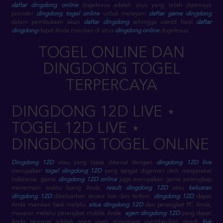
daftar dingdong online
dogelexus adalah situs yang telah dipercaya
provider
dingdong togel online
untuk melayani
daftar game dingdong
dalam pembukaan akun
daftar dingdong
sehingga userid hasil
daftar
dingdong
dapat Anda mainkan di situs
dingdong online
dogelexus.
TOGEL ONLINE DAN
DINGDONG TOGEL
TERPERCAYA
DINGDONG 12D LIVE ⋆
TOGEL 12D LIVE ⋆
DINGDONG TOGEL ONLINE
Dingdong 12D
atau yang biasa dikenal dengan
dingdong 12D live
merupakan
togel dingdong 12D
yang sangat digemari oleh masyarakat
Indonesia. game
dingdong 12D online
juga merupakan game pelengkap
menemani waktu luang Anda.
result dingdong 12D
atau
keluaran
dingdong 12D
dikeluarkan secara live dan terkini.
dingdong 12D
dapat
Anda mainkan baik melalui
situs dingdong 12D
dari perangkat PC Anda,
maupun melalui perangkat mobile Anda.
agen dingdong 12D
yang dapat
Anda percayai adalah agen yang senantiasa memberikan result
live