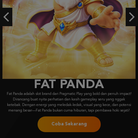
Sweet Bonanza 1000
rez****2
IDR
2,154,400.00
Previous
Ne
Starlight Princess Super Scatter
jay****1
IDR
2,154,000.00
FAT PANDA
Fat Panda adalah slot brand dari Pragmatic Play yang bold dan penuh impact!
Dirancang buat nyita perhatian dan kasih gameplay seru yang nggak
ketebak. Dengan energi yang meledak-ledak, visual yang kece, dan potensi
menang besar—Fat Panda bukan cuma hiburan, tapi pembawa hoki sejati!
Coba Sekarang