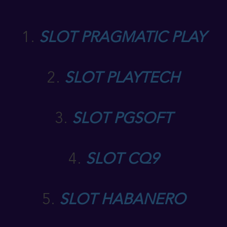
1.
SLOT PRAGMATIC PLAY
2.
SLOT PLAYTECH
3.
SLOT PGSOFT
4.
SLOT CQ9
5.
SLOT HABANERO