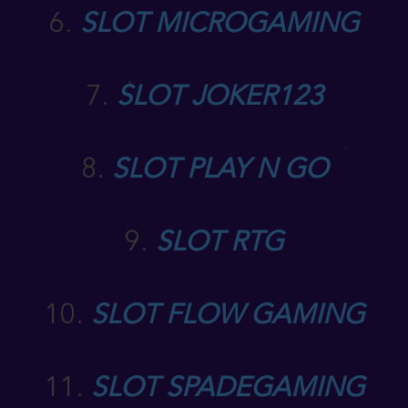
6.
SLOT MICROGAMING
7.
SLOT JOKER123
8.
SLOT PLAY N GO
9.
SLOT RTG
10.
SLOT FLOW GAMING
11.
SLOT SPADEGAMING