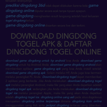
keluaran selanjutnya.
prediksi dingdong 36d
game
tidak dapat dilakukan karena bola
dingdong online
diputar secara acak tanpa tipuan apapun.
game dingdong
menghasilan result langsung setelah hasil keluaran
togel dingdong
keluar.
game dingdong online
disiarkan secara live dan terkini.
DOWNLOAD DINGDONG
TOGEL APK & DAFTAR
DINGDONG TOGEL ONLINE
download game dingdong untuk hp android
bisa Anda
download game
dingdong
untuk hp Android Anda.
download game dingdong android
akan
memberikan aplikasi
game dingdong apk
yang bisa Anda install setelah
download game dingdong apk
. Selain melalui HP, Anda juga bisa bermain
melalui perangkat PC Anda.
Download dingdong togel
dapat memberikan
2 aplikasi yang berbeda. Jika Anda melakukan
download dingdong togel
apk
melalui perangkat Android, maka file yang akan Anda dapatkan adalah
dingdong togel apk
. sedangkan jika Anda melakukan
download dingdong
togel ios
melalui perangkat Apple, maka file yang akan Anda dapatkan
adalah
dingdong togel ios
.
dingdong online uang asli
pada situs dogelexus
merupakan
dingdong online terpercaya
dimana
dingdong koin online
menggunakan uang Asli serta
jackpot dingdong
terbesar yang diberikan.