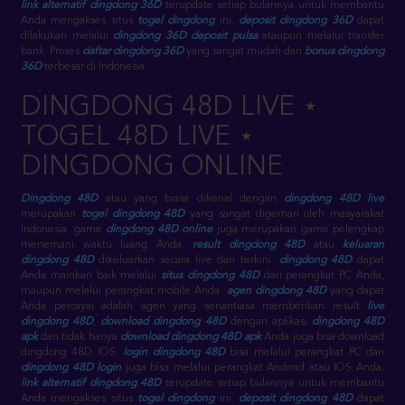
link alternatif dingdong 36D
terupdate setiap bulannya untuk membantu
Anda mengakses situs
togel dingdong
ini.
deposit dingdong 36D
dapat
dilakukan melalui
dingdong 36D deposit pulsa
ataupun melalui transfer
bank. Proses
daftar dingdong 36D
yang sangat mudah dan
bonus dingdong
36D
terbesar di Indonesia
DINGDONG 48D LIVE ⋆
TOGEL 48D LIVE ⋆
DINGDONG ONLINE
Dingdong 48D
atau yang biasa dikenal dengan
dingdong 48D live
merupakan
togel dingdong 48D
yang sangat digemari oleh masyarakat
Indonesia. game
dingdong 48D online
juga merupakan game pelengkap
menemani waktu luang Anda.
result dingdong 48D
atau
keluaran
dingdong 48D
dikeluarkan secara live dan terkini.
dingdong 48D
dapat
Anda mainkan baik melalui
situs dingdong 48D
dari perangkat PC Anda,
maupun melalui perangkat mobile Anda.
agen dingdong 48D
yang dapat
Anda percayai adalah agen yang senantiasa memberikan result
live
dingdong 48D
,
download dingdong 48D
dengan aplikasi
dingdong 48D
apk
dan tidak hanya
download dingdong 48D apk
Anda juga bisa download
dingdong 48D IOS.
login dingdong 48D
bisa melalui perangkat PC dan
dingdong 48D login
juga bisa melalui perangkat Android atau IOS Anda.
link alternatif dingdong 48D
terupdate setiap bulannya untuk membantu
Anda mengakses situs
togel dingdong
ini.
deposit dingdong 48D
dapat