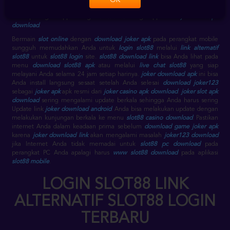
OK
Android dengan
slot88 apk
sebagai aplikasinya atau
joker download ios
untuk perangkat Apple dengan
slot88 ios
sebagai apps resmi
joker 123 apk
download
.
Bermain
slot online
dengan
download joker apk
pada perangkat mobile
sungguh memudahkan Anda untuk
login slot88
melalui
link alternatif
slot88
untuk
slot88 login
site.
slot88 download link
bisa Anda lihat pada
menu
download slot88 apk
atau melalui
live chat slot88
yang siap
melayani Anda selama 24 jam setiap harinya.
joker download apk
ini bisa
Anda install langsung sesaat setelah Anda selesai
download joker123
sebagai
joker apk
apk resmi dari
joker casino apk download
.
joker slot apk
download
sering mengalami update berkala sehingga Anda harus sering
Update link
joker download android
. Anda bisa melakukan update dengan
melakukan kunjungan berkala ke menu
slot88 casino download
. Pastikan
internet Anda dalam keadaan prima sebelum
download game joker apk
karena
joker download link
akan mengalami masalah
joker123 download
jika Internet Anda tidak memadai untuk
slot88 pc download
pada
perangkat PC Anda apalagi harus
www slot88 download
pada aplikasi
slot88 mobile
.
LOGIN SLOT88 LINK
ALTERNATIF SLOT88 LOGIN
TERBARU