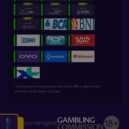
* Selama bank maintenance dan bank offline deposit dan
penarikan tidak dapat diproses