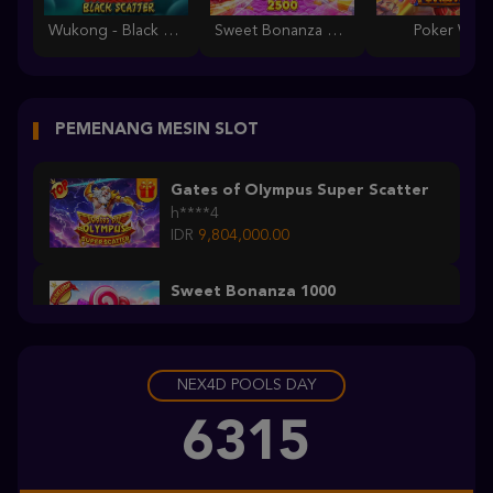
Wukong - Black Scatter
Sweet Bonanza 2500
Poker Win
PEMENANG MESIN SLOT
Gates of Olympus Super Scatter
h****4
IDR
9,804,000.00
Sweet Bonanza 1000
rez****2
IDR
4,800,000.00
NEX4D POOLS DAY
Gates of Olympus Super Scatter
h****4
6315
IDR
4,422,000.00