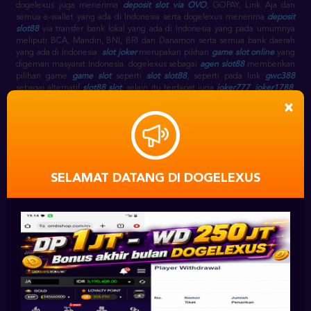
dogelexus juga menerima
deposit slot via OVO
, GOPAY, Link Aja dan
semua e-wallet yang ada di Indonesia serta dogelexus menerima
deposit
slot88
via transfer bank lokal yang ada di Indonesia yang pada umumnya
meliputi BCA, Mandiri, BNI, BRI dan Danamon serta semua bank daerah
yang ada di Indonesia.
slot joker
merupakan pilihan
game slot online
yang
digemari masyarat Indonesia. dogelexus sebagai
agen slot88
memberikan
pilihan game
game slot
seperti
slot slot88
, seperti pada link
gwc388
sebagai alternatif
slot88 slot
, selain itu terdapat juga
joker777
,
joker1788
,
joker8868
,
joker888
,
joker688
,
joker slot
sebagai link alternatif
joker
×
gaming
slot.
slot88 game
sebagai
agen slot88 terpercaya
menyediakan
slot
game joker
.
slot88 online
berjalan selama 24 jam setiap harinya, sehingga
dogelexus slot online
sebagai
agen slot slot88
juga online 24 jam pada
game
slot88 casino
.
DAFTAR SLOT88
⋆
AKUN
SELAMAT DATANG DI DOGELEXUS
SLOT ONLINE JOKER123
SLOT
daftar slot88
di dogelexus
situs online slot
untuk akun
slot88
bisa Anda
lakukan pada menu
daftar slot88 slot
yang ada diatas kanan pada situs
daftar joker gaming
ini.
situs slot88
telah berkerja sama dengan
doge lexus
slot online
menyediakan
game joker
.
daftar akun joker gaming
harus Anda
lengkapi agar
situs slot88
dapat memberikan Anda
userid slot88
disaat
Anda
daftar joker123
di
www joker123
sebagai situs alternatif
login