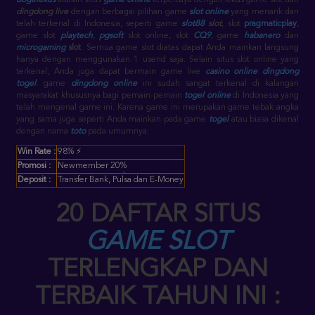
dogelexus
adalah situs
game online
terpercaya dengan fokus game slot dan
dingdong live
dengan berbagai pilihan game
slot online
yang menarik dan
telah terkenal di Indonesia, seperti game
slot88
slot
, slot
pragmaticplay
,
game slot
playtech
,
pgsoft
slot online
, slot
CQ9
, game
habanero
dan
microgaming
slot
. Semua game slot diatas dapat Anda mainkan langsung
hanya dengan menggunakan 1 userid saja.
Selain situs slot online yang
terkenal, Anda juga dapat bermain game live
casino online
dingdong
togel
. game
dingdong online
ini sudah sangat terkenal di kalangan
masyarakat khususnya bagi pemain-pemain
togel online
di Indonesia yang
telah mengenal game ini. Karena game ini merupakan game tebak angka
yang sama juga seperti Anda mainkan pada game
togel
atau biasa dikenal
dengan nama
toto
pada umumnya.
Win Rate :
98% ⚡
Promosi :
Newmember 20%
Deposit :
Transfer Bank, Pulsa dan E-Money
20 DAFTAR SITUS
GAME SLOT
TERLENGKAP DAN
TERBAIK TAHUN INI :