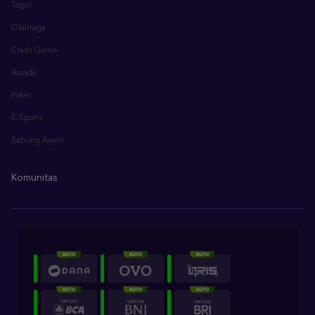
Togel
Olahraga
Crash Game
Arcade
Poker
E-Sports
Sabung Ayam
Komunitas