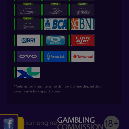
* Selama bank maintenance dan bank offline deposit dan
penarikan tidak dapat diproses