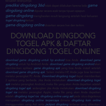
keluaran selanjutnya.
prediksi dingdong 36d
game
tidak dapat dilakukan karena bola
dingdong online
diputar secara acak tanpa tipuan apapun.
game dingdong
menghasilan result langsung setelah hasil keluaran
togel dingdong
keluar.
game dingdong online
disiarkan secara live dan terkini.
DOWNLOAD DINGDONG
TOGEL APK & DAFTAR
DINGDONG TOGEL ONLINE
download game dingdong untuk hp android
bisa Anda
download game
dingdong
untuk hp Android Anda.
download game dingdong android
akan
memberikan aplikasi
game dingdong apk
yang bisa Anda install setelah
download game dingdong apk
. Selain melalui HP, Anda juga bisa bermain
melalui perangkat PC Anda.
Download dingdong togel
dapat memberikan
2 aplikasi yang berbeda. Jika Anda melakukan
download dingdong togel
apk
melalui perangkat Android, maka file yang akan Anda dapatkan adalah
dingdong togel apk
. sedangkan jika Anda melakukan
download dingdong
togel ios
melalui perangkat Apple, maka file yang akan Anda dapatkan
adalah
dingdong togel ios
.
dingdong online uang asli
pada situs dogelexus
merupakan
dingdong online terpercaya
dimana
dingdong koin online
menggunakan uang Asli serta
jackpot dingdong
terbesar yang diberikan.