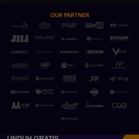
OUR PARTNER
UNDUH GRATIS