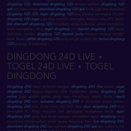
dingdong 12D
,
download dingdong 12D
dengan aplikasi
dingdong 12D
apk
dan tidak hanya
download dingdong 12D apk
Anda juga bisa download
dingdong 12D IOS
.
login dingdong 12D
bisa melalui perangkat PC dan
dingdong 12D login
juga bisa melalui perangkat Android atau IOS Anda.
link alternatif dingdong 12D
terupdate setiap bulannya untuk membantu
Anda mengakses situs
togel dingdong
ini.
deposit dingdong 12D
dapat
dilakukan melalui
dingdong 12D deposit pulsa
ataupun melalui transfer
bank. Proses
daftar dingdong 12D
yang sangat mudah dan
bonus dingdong
12D
terbesar di Indonesia
DINGDONG 24D LIVE ⋆
TOGEL 24D LIVE ⋆ TOGEL
DINGDONG
Dingdong 24D
biasa terkenal dengan
dingdong 24D live
adalah
togel
dingdong 24D
begitu digemari oleh masyarakat. game
dingdong 24D
online
juga adalah game yang siap menemani waktu Anda.
result
dingdong 24D
atau
keluaran dingdong 24D
di keluarkan secara terkini.
dingdong 24D
bisa Anda main kan baik dari
situs dingdong 24D
atau
perangkat PC Anda, maupun dari perangkat handphone Anda.
agen
dingdong 24D
yang bisa Anda percaya merupakan agen
dingdong
yang
senantiasa menampilkan result secara langsung atau
live dingdong 24D
,
download dingdong 24D
dari aplikasi
dingdong 24D apk
dan bukan cuma