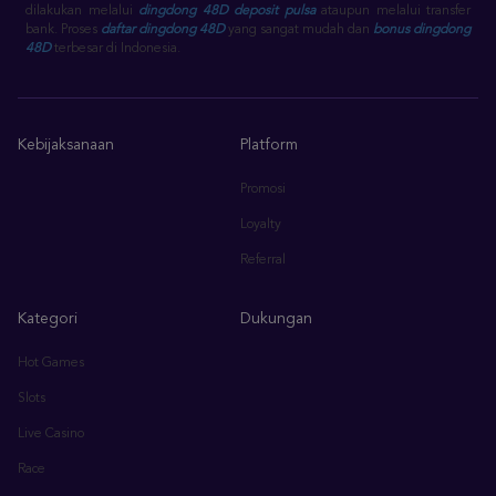
dilakukan melalui
dingdong 48D deposit pulsa
ataupun melalui transfer
bank. Proses
daftar dingdong 48D
yang sangat mudah dan
bonus dingdong
48D
terbesar di Indonesia.
Kebijaksanaan
Platform
Promosi
Loyalty
Referral
Kategori
Dukungan
Hot Games
Slots
Live Casino
Race