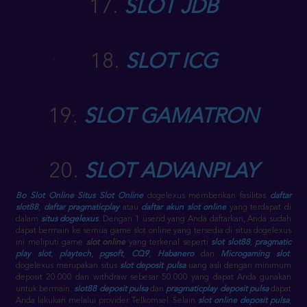
17.
SLOT JDB
18.
SLOT ICG
19.
SLOT GAMATRON
20.
SLOT ADVANPLAY
Bo Slot Online
Situs Slot Online
dogelexus memberikan fasilitas
daftar
slot88
,
daftar pragmaticplay
atau
daftar akun slot online
yang terdapat di
dalam
situs dogelexus
. Dengan 1 userid yang Anda daftarkan, Anda sudah
dapat bermain ke semua game slot online yang tersedia di situs dogelexus
ini meliputi game
slot online
yang terkenal seperti
slot slot88
,
pragmatic
play slot
,
playtech
,
pgsoft
,
CQ9
,
Habanero
dan
Microgaming slot
.
dogelexus merupakan situs
slot deposit pulsa
uang asli dengan minimum
deposit 20.000 dan withdraw sebesar 50.000 yang dapat Anda gunakan
untuk bermain.
slot88 deposit pulsa
dan
pragmaticplay deposit pulsa
dapat
Anda lakukan melalui provider Telkomsel. Selain
slot online deposit pulsa
,