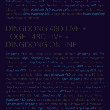
link alternatif dingdong 36D
terupdate setiap bulannya untuk membantu
Anda mengakses situs
togel dingdong
ini.
deposit dingdong 36D
dapat
dilakukan melalui
dingdong 36D deposit pulsa
ataupun melalui transfer
bank. Proses
daftar dingdong 36D
yang sangat mudah dan
bonus dingdong
36D
terbesar di Indonesia
DINGDONG 48D LIVE ⋆
TOGEL 48D LIVE ⋆
DINGDONG ONLINE
Dingdong 48D
atau yang biasa dikenal dengan
dingdong 48D live
merupakan
togel dingdong 48D
yang sangat digemari oleh masyarakat
Indonesia. game
dingdong 48D online
juga merupakan game pelengkap
menemani waktu luang Anda.
result dingdong 48D
atau
keluaran
dingdong 48D
dikeluarkan secara live dan terkini.
dingdong 48D
dapat
Anda mainkan baik melalui
situs dingdong 48D
dari perangkat PC Anda,
maupun melalui perangkat mobile Anda.
agen dingdong 48D
yang dapat
Anda percayai adalah agen yang senantiasa memberikan result
live
dingdong 48D
,
download dingdong 48D
dengan aplikasi
dingdong 48D
apk
dan tidak hanya
download dingdong 48D apk
Anda juga bisa download
dingdong 48D IOS.
login dingdong 48D
bisa melalui perangkat PC dan
dingdong 48D login
juga bisa melalui perangkat Android atau IOS Anda.
link alternatif dingdong 48D
terupdate setiap bulannya untuk membantu
Anda mengakses situs
togel dingdong
ini.
deposit dingdong 48D
dapat