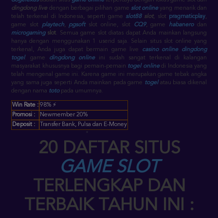
dogelexus
adalah situs
game online
terpercaya dengan fokus game slot dan
dingdong live
dengan berbagai pilihan game
slot online
yang menarik dan
telah terkenal di Indonesia, seperti game
slot88
slot
, slot
pragmaticplay
,
game slot
playtech
,
pgsoft
slot online
, slot
CQ9
, game
habanero
dan
microgaming
slot
. Semua game slot diatas dapat Anda mainkan langsung
hanya dengan menggunakan 1 userid saja.
Selain situs slot online yang
terkenal, Anda juga dapat bermain game live
casino online
dingdong
togel
. game
dingdong online
ini sudah sangat terkenal di kalangan
masyarakat khususnya bagi pemain-pemain
togel online
di Indonesia yang
telah mengenal game ini. Karena game ini merupakan game tebak angka
yang sama juga seperti Anda mainkan pada game
togel
atau biasa dikenal
dengan nama
toto
pada umumnya.
Win Rate :
98% ⚡
Promosi :
Newmember 20%
Deposit :
Transfer Bank, Pulsa dan E-Money
20 DAFTAR SITUS
GAME SLOT
TERLENGKAP DAN
TERBAIK TAHUN INI :