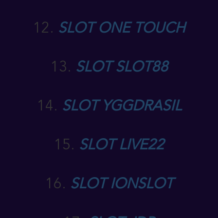
12.
SLOT ONE TOUCH
13.
SLOT SLOT88
14.
SLOT YGGDRASIL
15.
SLOT LIVE22
16.
SLOT IONSLOT