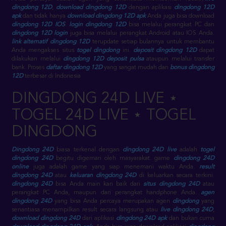
dingdong 12D
,
download dingdong 12D
dengan aplikasi
dingdong 12D
apk
dan tidak hanya
download dingdong 12D apk
Anda juga bisa download
dingdong 12D IOS
.
login dingdong 12D
bisa melalui perangkat PC dan
dingdong 12D login
juga bisa melalui perangkat Android atau IOS Anda.
link alternatif dingdong 12D
terupdate setiap bulannya untuk membantu
Anda mengakses situs
togel dingdong
ini.
deposit dingdong 12D
dapat
dilakukan melalui
dingdong 12D deposit pulsa
ataupun melalui transfer
bank. Proses
daftar dingdong 12D
yang sangat mudah dan
bonus dingdong
12D
terbesar di Indonesia
DINGDONG 24D LIVE ⋆
TOGEL 24D LIVE ⋆ TOGEL
DINGDONG
Dingdong 24D
biasa terkenal dengan
dingdong 24D live
adalah
togel
dingdong 24D
begitu digemari oleh masyarakat. game
dingdong 24D
online
juga adalah game yang siap menemani waktu Anda.
result
dingdong 24D
atau
keluaran dingdong 24D
di keluarkan secara terkini.
dingdong 24D
bisa Anda main kan baik dari
situs dingdong 24D
atau
perangkat PC Anda, maupun dari perangkat handphone Anda.
agen
dingdong 24D
yang bisa Anda percaya merupakan agen
dingdong
yang
senantiasa menampilkan result secara langsung atau
live dingdong 24D
,
download dingdong 24D
dari aplikasi
dingdong 24D apk
dan bukan cuma