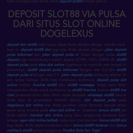
tidak mengharuskan Anda untuk
deposit slot88
terlebih dahulu.
DEPOSIT SLOT88 VIA PULSA
DARI SITUS SLOT ONLINE
DOGELEXUS
deposit slot slot88
tidak hanya dapat Anda lakukan dengan transfer bank.
Saat ini
deposit slot88 slot
juga bisa Anda lakukan dengan
joker deposit
pulsa telkomsel
dan
joker deposit pulsa xl
. Selain dengan pulsa
slot88
deposit
juga mendukung e-wallet seperti GOPAY, OVO, DANA dll.
slot88
deposit pulsa
pada
situs slot online
dogelexus ini memiliki rate terbaik di
pasarannya.
slot88 deposit pulsa telkomsel
dengan rate 0.8 dan
slot88
deposit pulsa xl
dengan rate 0.9.
joker deposit pulsa
didukung selama 24
jam setiap harinya. Anda bisa melakukan konfirmasi
deposit pulsa slot
online
melalui
livechat slot88
atau
slot88 whatsapp
. Tetapi kami lebih
menyarankan Anda untuk konfirmasi via
slot88 livechat
, karena
slot88 live
chat
prosesnya tentu akan lebih cepat daripada
whatsapp slot88
karena
Anda akan di prioritaskan terlebih dahulu.
slot deposit pulsa
pada
dogelexus slot online
bisa Anda gunakan untuk bermain banyak sekali
game yang tersedia pada
situs slot online
ini. Dapatkan
bonus slot88
jika
Anda adalah
member slot online
yang baru bergabung bersama kami
sebagai
agen slot online terbaik
, maka kami memberikan
bonus slot88 slot
bagi Anda. Anda dapat melakukan claim
bonus slot88 terbesar
dan
bonus
cashback slot88
setiap minggunya
Prediksi Bola Dan Togel
.