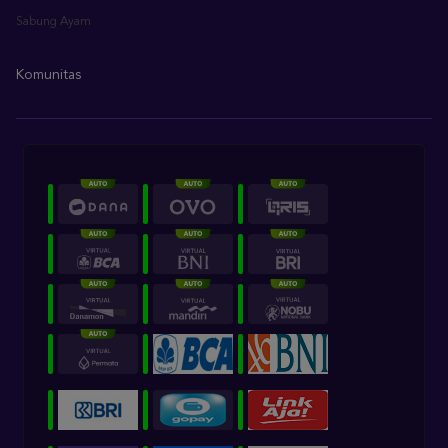
Sabung Ayam
Komunitas