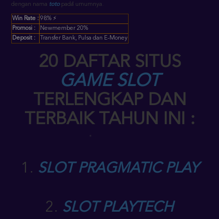
dengan nama
toto
pada umumnya.
Win Rate :
98% ⚡
Promosi :
Newmember 20%
Deposit :
Transfer Bank, Pulsa dan E-Money
20 DAFTAR SITUS
GAME SLOT
TERLENGKAP DAN
TERBAIK TAHUN INI :
1.
SLOT PRAGMATIC PLAY
2.
SLOT PLAYTECH