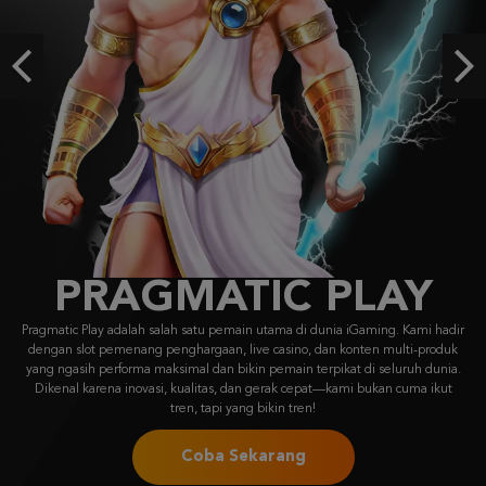
Gates of Olympus 1000
co****6
IDR
2,192,000.00
Previous
Ne
Starlight Princess Super Scatter
febian****5
IDR
2,145,900.00
PRAGMATIC PLAY
Pragmatic Play adalah salah satu pemain utama di dunia iGaming. Kami hadir
dengan slot pemenang penghargaan, live casino, dan konten multi-produk
yang ngasih performa maksimal dan bikin pemain terpikat di seluruh dunia.
Dikenal karena inovasi, kualitas, dan gerak cepat—kami bukan cuma ikut
tren, tapi yang bikin tren!
Coba Sekarang