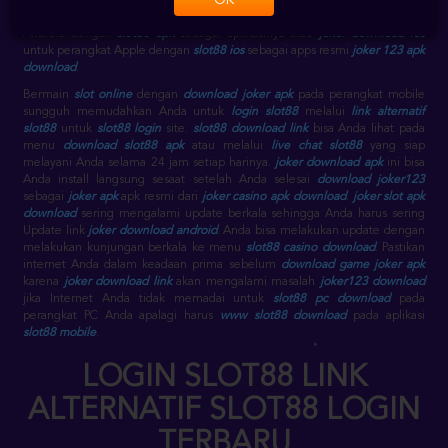
OK
menu daftar
slot88 apk download
yang ada pada kanan menu utama pada
situs
dogelexus slot online
ini.
slot88 android download
untuk perangkat
Android dengan
slot88 apk
sebagai aplikasinya atau
joker download ios
untuk perangkat Apple dengan
slot88 ios
sebagai apps resmi
joker 123 apk
download
.
Bermain
slot online
dengan
download joker apk
pada perangkat mobile
sungguh memudahkan Anda untuk
login slot88
melalui
link alternatif
slot88
untuk
slot88 login
site.
slot88 download link
bisa Anda lihat pada
menu
download slot88 apk
atau melalui
live chat slot88
yang siap
melayani Anda selama 24 jam setiap harinya.
joker download apk
ini bisa
Anda install langsung sesaat setelah Anda selesai
download joker123
sebagai
joker apk
apk resmi dari
joker casino apk download
.
joker slot apk
download
sering mengalami update berkala sehingga Anda harus sering
Update link
joker download android
. Anda bisa melakukan update dengan
melakukan kunjungan berkala ke menu
slot88 casino download
. Pastikan
internet Anda dalam keadaan prima sebelum
download game joker apk
karena
joker download link
akan mengalami masalah
joker123 download
jika Internet Anda tidak memadai untuk
slot88 pc download
pada
perangkat PC Anda apalagi harus
www slot88 download
pada aplikasi
slot88 mobile
.
LOGIN SLOT88 LINK
ALTERNATIF SLOT88 LOGIN
TERBARU