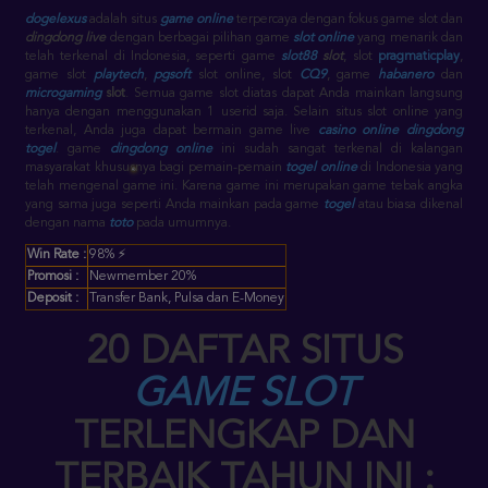
dogelexus
adalah situs
game online
terpercaya dengan fokus game slot dan
dingdong live
dengan berbagai pilihan game
slot online
yang menarik dan
telah terkenal di Indonesia, seperti game
slot88
slot
, slot
pragmaticplay
,
game slot
playtech
,
pgsoft
slot online
, slot
CQ9
, game
habanero
dan
microgaming
slot
. Semua game slot diatas dapat Anda mainkan langsung
hanya dengan menggunakan 1 userid saja.
Selain situs slot online yang
terkenal, Anda juga dapat bermain game live
casino online
dingdong
togel
. game
dingdong online
ini sudah sangat terkenal di kalangan
masyarakat khususnya bagi pemain-pemain
togel online
di Indonesia yang
telah mengenal game ini. Karena game ini merupakan game tebak angka
yang sama juga seperti Anda mainkan pada game
togel
atau biasa dikenal
dengan nama
toto
pada umumnya.
Win Rate :
98% ⚡
Promosi :
Newmember 20%
Deposit :
Transfer Bank, Pulsa dan E-Money
20 DAFTAR SITUS
GAME SLOT
TERLENGKAP DAN
TERBAIK TAHUN INI :