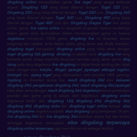
dingdong online
menyediakan game
live togel
yang sangat terkenal
seperti
Dingdong 12D
yang biasa dikenal dengan
Togel 12D
Live,
Dingdong 24D
yang biasa dikenal dengan
Togel 24D
Live,
Dingdong 36D
yang biasa dikenal dengan
Togel 36D
Live,
Dingdong 48D
yang biasa
dikenal dengan
Togel 48D
Live dan
Dingdong Dragon Tiger
live casino
online. game
live casino online
ini sangatlah di gemari karena mudahnya
dalam game serta kemudahan dalam memenangkan game ini karena
dogelexus
menjamin 100% game
dingdong live
ini disiarkan secara
langsung dan update serta dalam waktu yang sama saat Anda mainkan.
dingdong togel
merupakan
dingdong online
yang tidak sama dengan
togel dingdong
hkb gaming
.
dindong
ini adalah versi
dingdong live
yang
berbeda server, tetapi memiliki keseruan bermain yang sama. game
ding
dong
pada situs dogelexus
live dingdong
ini dapat Anda sanding dan tidak
kalah dengan situs
totojitu
,
8togel
,
rgotogel
,
jayatogel
,
afatogel
,
togelcc
,
brotogel
dan
eyang togel
yang dikeluarkan oleh provider HKB gaming.
ingdong
ini disiarkan secara live
result dingdong 24d
atau
keluaran
dingdong 24d
,
pengeluaran dingdong 24d
,
result dingdong 36d jayatogel
tidak akan sama dengan
result dingdong 36d dogelexus
karena perbedaan
provider dari game yang di adopsi oleh dogelexus.
dingdong online
dogelexus terdiri dari
dingdong 12d
,
dingdong 24d
,
dingdong 36d
,
dingdong 48d
,
dingdong sicbo
dan
dingdong togel online
lainnya.
situs
dingdong online
dogelexus adalah
situs dingdong
yang beroperasi 24 jam.
live dingdong 24d
dan
live dingdong 36d
disiarkan secara live dan terkini
situs dingdong terpercaya
sehingga dogelexus merupakan
.
dingdong online terpercaya
juga memiliki ciri-ciri sebagai berikut :