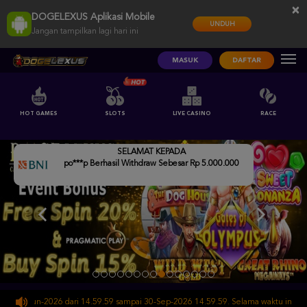
×
DOGELEXUS Aplikasi Mobile
UNDUH
Jangan tampilkan lagi hari ini
MASUK
DAFTAR
HOT GAMES
SLOTS
LIVE CASINO
RACE
0-Jun-2026 dari 14.59.59 sampai 30-Sep-2026 14.59.59. Selama waktu ini, PP Virtu