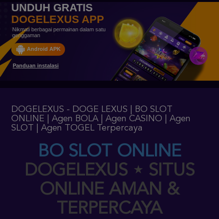
UNDUH GRATIS
DOGELEXUS APP
Nikmati berbagai permainan dalam satu
genggaman
Android APK
Panduan instalasi
DOGELEXUS - DOGE LEXUS | BO SLOT
ONLINE | Agen BOLA | Agen CASINO | Agen
SLOT | Agen TOGEL Terpercaya
BO SLOT ONLINE
DOGELEXUS
⋆
SITUS
ONLINE AMAN &
TERPERCAYA