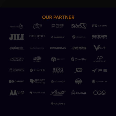
OUR PARTNER