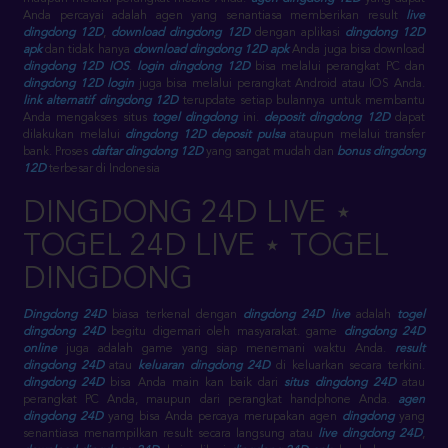
Anda percayai adalah agen yang senantiasa memberikan result
live
dingdong 12D
,
download dingdong 12D
dengan aplikasi
dingdong 12D
apk
dan tidak hanya
download dingdong 12D apk
Anda juga bisa download
dingdong 12D IOS
.
login dingdong 12D
bisa melalui perangkat PC dan
dingdong 12D login
juga bisa melalui perangkat Android atau IOS Anda.
link alternatif dingdong 12D
terupdate setiap bulannya untuk membantu
Anda mengakses situs
togel dingdong
ini.
deposit dingdong 12D
dapat
dilakukan melalui
dingdong 12D deposit pulsa
ataupun melalui transfer
bank. Proses
daftar dingdong 12D
yang sangat mudah dan
bonus dingdong
12D
terbesar di Indonesia
DINGDONG 24D LIVE ⋆
TOGEL 24D LIVE ⋆ TOGEL
DINGDONG
Dingdong 24D
biasa terkenal dengan
dingdong 24D live
adalah
togel
dingdong 24D
begitu digemari oleh masyarakat. game
dingdong 24D
online
juga adalah game yang siap menemani waktu Anda.
result
dingdong 24D
atau
keluaran dingdong 24D
di keluarkan secara terkini.
dingdong 24D
bisa Anda main kan baik dari
situs dingdong 24D
atau
perangkat PC Anda, maupun dari perangkat handphone Anda.
agen
dingdong 24D
yang bisa Anda percaya merupakan agen
dingdong
yang
senantiasa menampilkan result secara langsung atau
live dingdong 24D
,