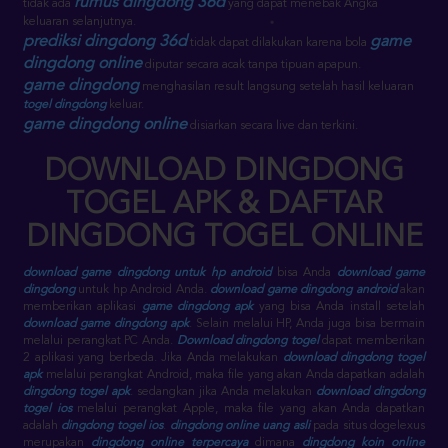
rumus dingdong 36d
tidak ada
yang dapat menebak Angka
keluaran selanjutnya.
prediksi dingdong 36d
game
tidak dapat dilakukan karena bola
dingdong online
diputar secara acak tanpa tipuan apapun.
game dingdong
menghasilan result langsung setelah hasil keluaran
togel dingdong
keluar.
game dingdong online
disiarkan secara live dan terkini.
DOWNLOAD DINGDONG
TOGEL APK & DAFTAR
DINGDONG TOGEL ONLINE
download game dingdong untuk hp android
bisa Anda
download game
dingdong
untuk hp Android Anda.
download game dingdong android
akan
memberikan aplikasi
game dingdong apk
yang bisa Anda install setelah
download game dingdong apk
. Selain melalui HP, Anda juga bisa bermain
melalui perangkat PC Anda.
Download dingdong togel
dapat memberikan
2 aplikasi yang berbeda. Jika Anda melakukan
download dingdong togel
apk
melalui perangkat Android, maka file yang akan Anda dapatkan adalah
dingdong togel apk
. sedangkan jika Anda melakukan
download dingdong
togel ios
melalui perangkat Apple, maka file yang akan Anda dapatkan
adalah
dingdong togel ios
.
dingdong online uang asli
pada situs dogelexus
merupakan
dingdong online terpercaya
dimana
dingdong koin online