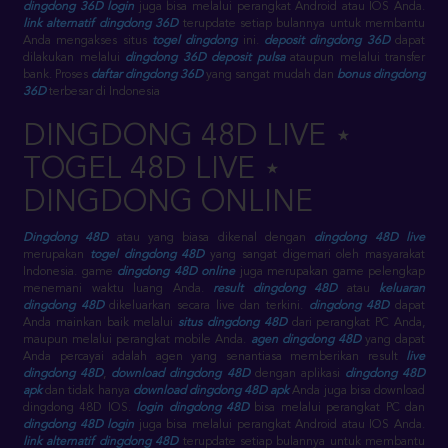
dingdong 36D login
juga bisa melalui perangkat Android atau IOS Anda.
link alternatif dingdong 36D
terupdate setiap bulannya untuk membantu
Anda mengakses situs
togel dingdong
ini.
deposit dingdong 36D
dapat
dilakukan melalui
dingdong 36D deposit pulsa
ataupun melalui transfer
bank. Proses
daftar dingdong 36D
yang sangat mudah dan
bonus dingdong
36D
terbesar di Indonesia
DINGDONG 48D LIVE ⋆
TOGEL 48D LIVE ⋆
DINGDONG ONLINE
Dingdong 48D
atau yang biasa dikenal dengan
dingdong 48D live
merupakan
togel dingdong 48D
yang sangat digemari oleh masyarakat
Indonesia. game
dingdong 48D online
juga merupakan game pelengkap
menemani waktu luang Anda.
result dingdong 48D
atau
keluaran
dingdong 48D
dikeluarkan secara live dan terkini.
dingdong 48D
dapat
Anda mainkan baik melalui
situs dingdong 48D
dari perangkat PC Anda,
maupun melalui perangkat mobile Anda.
agen dingdong 48D
yang dapat
Anda percayai adalah agen yang senantiasa memberikan result
live
dingdong 48D
,
download dingdong 48D
dengan aplikasi
dingdong 48D
apk
dan tidak hanya
download dingdong 48D apk
Anda juga bisa download
dingdong 48D IOS.
login dingdong 48D
bisa melalui perangkat PC dan
dingdong 48D login
juga bisa melalui perangkat Android atau IOS Anda.
link alternatif dingdong 48D
terupdate setiap bulannya untuk membantu