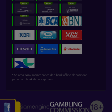
* Selama bank maintenance dan bank offline deposit dan
penarikan tidak dapat diproses