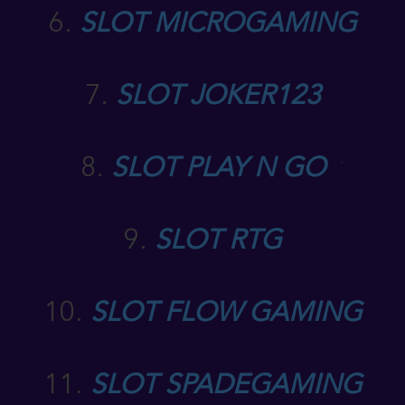
6.
SLOT MICROGAMING
7.
SLOT JOKER123
8.
SLOT PLAY N GO
9.
SLOT RTG
10.
SLOT FLOW GAMING
11.
SLOT SPADEGAMING