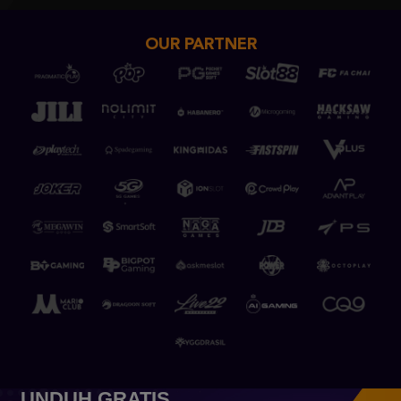
OUR PARTNER
UNDUH GRATIS