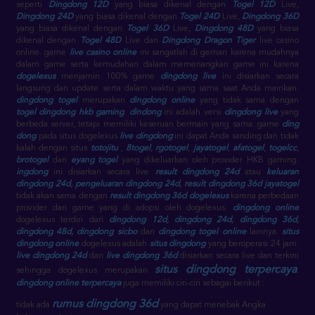
seperti
Dingdong 12D
yang biasa dikenal dengan
Togel 12D
Live,
Dingdong 24D
yang biasa dikenal dengan
Togel 24D
Live,
Dingdong 36D
yang biasa dikenal dengan
Togel 36D
Live,
Dingdong 48D
yang biasa
dikenal dengan
Togel 48D
Live dan
Dingdong Dragon Tiger
live casino
online. game
live casino online
ini sangatlah di gemari karena mudahnya
dalam game serta kemudahan dalam memenangkan game ini karena
dogelexus
menjamin 100% game
dingdong live
ini disiarkan secara
langsung dan update serta dalam waktu yang sama saat Anda mainkan.
dingdong togel
merupakan
dingdong online
yang tidak sama dengan
togel dingdong
hkb gaming
.
dindong
ini adalah versi
dingdong live
yang
berbeda server, tetapi memiliki keseruan bermain yang sama. game
ding
dong
pada situs dogelexus
live dingdong
ini dapat Anda sanding dan tidak
kalah dengan situs
totojitu
,
8togel
,
rgotogel
,
jayatogel
,
afatogel
,
togelcc
,
brotogel
dan
eyang togel
yang dikeluarkan oleh provider HKB gaming.
ingdong
ini disiarkan secara live
result dingdong 24d
atau
keluaran
dingdong 24d
,
pengeluaran dingdong 24d
,
result dingdong 36d jayatogel
tidak akan sama dengan
result dingdong 36d dogelexus
karena perbedaan
provider dari game yang di adopsi oleh dogelexus.
dingdong online
dogelexus terdiri dari
dingdong 12d
,
dingdong 24d
,
dingdong 36d
,
dingdong 48d
,
dingdong sicbo
dan
dingdong togel online
lainnya.
situs
dingdong online
dogelexus adalah
situs dingdong
yang beroperasi 24 jam.
live dingdong 24d
dan
live dingdong 36d
disiarkan secara live dan terkini
situs dingdong terpercaya
sehingga dogelexus merupakan
.
dingdong online terpercaya
juga memiliki ciri-ciri sebagai berikut :
rumus dingdong 36d
tidak ada
yang dapat menebak Angka