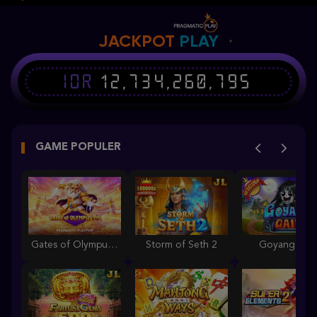
JACKPOT
PLAY
IDR
12,734,260,795
GAME POPULER
Gates of Olympus POP
Storm of Seth 2
Goyang Gai