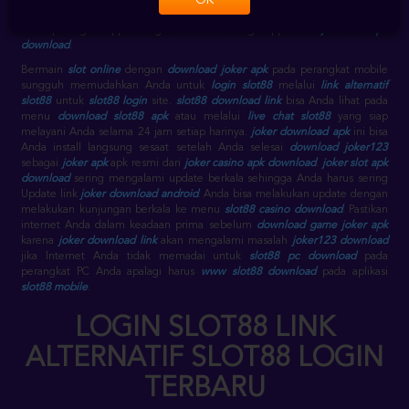
OK
Android dengan
slot88 apk
sebagai aplikasinya atau
joker download ios
untuk perangkat Apple dengan
slot88 ios
sebagai apps resmi
joker 123 apk
download
.
Bermain
slot online
dengan
download joker apk
pada perangkat mobile
sungguh memudahkan Anda untuk
login slot88
melalui
link alternatif
slot88
untuk
slot88 login
site.
slot88 download link
bisa Anda lihat pada
menu
download slot88 apk
atau melalui
live chat slot88
yang siap
melayani Anda selama 24 jam setiap harinya.
joker download apk
ini bisa
Anda install langsung sesaat setelah Anda selesai
download joker123
sebagai
joker apk
apk resmi dari
joker casino apk download
.
joker slot apk
download
sering mengalami update berkala sehingga Anda harus sering
Update link
joker download android
. Anda bisa melakukan update dengan
melakukan kunjungan berkala ke menu
slot88 casino download
. Pastikan
internet Anda dalam keadaan prima sebelum
download game joker apk
karena
joker download link
akan mengalami masalah
joker123 download
jika Internet Anda tidak memadai untuk
slot88 pc download
pada
perangkat PC Anda apalagi harus
www slot88 download
pada aplikasi
slot88 mobile
.
LOGIN SLOT88 LINK
ALTERNATIF SLOT88 LOGIN
TERBARU