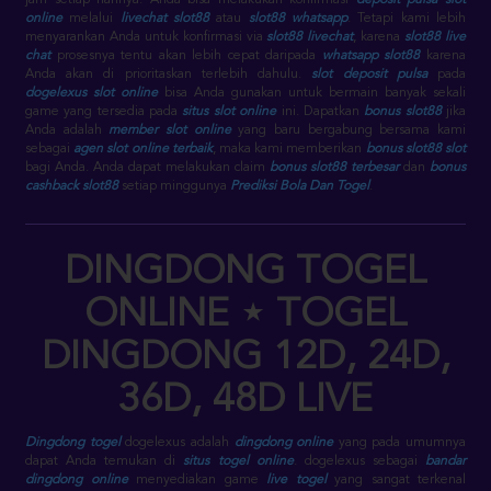
jam setiap harinya. Anda bisa melakukan konfirmasi
deposit pulsa slot
online
melalui
livechat slot88
atau
slot88 whatsapp
. Tetapi kami lebih
menyarankan Anda untuk konfirmasi via
slot88 livechat
, karena
slot88 live
chat
prosesnya tentu akan lebih cepat daripada
whatsapp slot88
karena
Anda akan di prioritaskan terlebih dahulu.
slot deposit pulsa
pada
dogelexus slot online
bisa Anda gunakan untuk bermain banyak sekali
game yang tersedia pada
situs slot online
ini. Dapatkan
bonus slot88
jika
Anda adalah
member slot online
yang baru bergabung bersama kami
sebagai
agen slot online terbaik
, maka kami memberikan
bonus slot88 slot
bagi Anda. Anda dapat melakukan claim
bonus slot88 terbesar
dan
bonus
cashback slot88
setiap minggunya
Prediksi Bola Dan Togel
.
DINGDONG TOGEL
ONLINE ⋆ TOGEL
DINGDONG 12D, 24D,
36D, 48D LIVE
Dingdong togel
dogelexus adalah
dingdong online
yang pada umumnya
dapat Anda temukan di
situs togel online
. dogelexus sebagai
bandar
dingdong online
menyediakan game
live togel
yang sangat terkenal