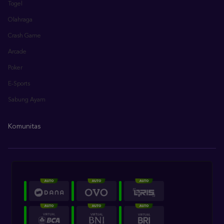
Togel
Olahraga
Crash Game
Arcade
Poker
E-Sports
Sabung Ayam
Komunitas