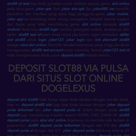
slot88 id test
bisa Anda gunakan untuk melihat seputar game
slot online
pada situs game
joker apk
. Baik
joker slot apk
dan
joker888 ios
memiliki
ekosistem dan interface yang sama bagi pengguna game
joker mobile
.
joker app
ios terkadang lebih sering mengalami masalah karena support
dari Apple yang tidak mendukung game
slot online
daripada
slot88
android
. Anda bisa
slot88 login
melalui perangkat mobile, desktop pc dan
tablet.
slot88 test id
boleh Anda minta jika belum ingin melakukan
daftar
slot slot88
untuk
login joker123
.
joker login
dari
link alternatif slot88
sebagai
situs slot online
. Memiliki standart keamanan yang tinggi jika Anda
menggunakan
slot88 test account
untuk mencoba. Karena
joker123 test id
tidak mengharuskan Anda untuk
deposit slot88
terlebih dahulu.
DEPOSIT SLOT88 VIA PULSA
DARI SITUS SLOT ONLINE
DOGELEXUS
deposit slot slot88
tidak hanya dapat Anda lakukan dengan transfer bank.
Saat ini
deposit slot88 slot
juga bisa Anda lakukan dengan
joker deposit
pulsa telkomsel
dan
joker deposit pulsa xl
. Selain dengan pulsa
slot88
deposit
juga mendukung e-wallet seperti GOPAY, OVO, DANA dll.
slot88
deposit pulsa
pada
situs slot online
dogelexus ini memiliki rate terbaik di
pasarannya.
slot88 deposit pulsa telkomsel
dengan rate 0.8 dan
slot88
deposit pulsa xl
dengan rate 0.9.
joker deposit pulsa
didukung selama 24