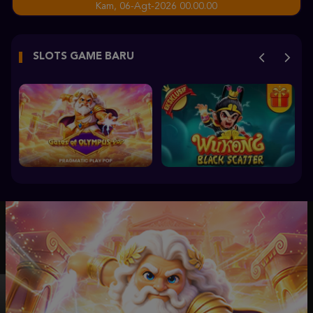
Mahjong Wins 3 – Black Scatter
Kam, 06-Agt-2026 00.00.00
p****3
IDR
3,825,000.00
SLOTS GAME BARU
Gates of Olympus 1000
gond****n
IDR
3,749,240.00
Mahjong Wins 3 – Black Scatter
h****4
IDR
2,904,000.00
Mahjong Wins 3 – Black Scatter
co****6
IDR
2,749,000.00
Gates of Olympus Super Scatter
bomb****5
IDR
2,665,400.00