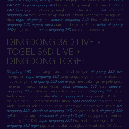
download dingdong 24D apk
, Anda bisa juga download aplikasi
dingdong
24D IOS
.
login dingdong 24D
bisa saja dari perangkat PC dan
dingdong
24D login
juga dapat dari perangkat IOS atau Android.
link alternatif
dingdong 24D
ter update setiap saat untuk bantu Anda dalam mengakses
situs
togel dingdong
ini.
deposit dingdong 24D
bisa dilakukan dari
dingdong 24D deposit pulsa
atau transfer bank. Proses
daftar dingdong
24D
yang cepat dan
bonus dingdong 24D
terbesar di Indonesia
DINGDONG 36D LIVE ⋆
TOGEL 36D LIVE ⋆
DINGDONG TOGEL
Dingdong 36D
atau yang biasa dikenal dengan
dingdong 36D live
merupakan
togel dingdong 36D
yang sangat digemari oleh masyarakat
Indonesia. game
dingdong 36D online
juga merupakan game pelengkap
menemani waktu luang Anda.
result dingdong 36D
atau
keluaran
dingdong 36D
dikeluarkan secara live dan terkini.
dingdong 36D
dapat
Anda mainkan baik melalui
situs dingdong 36D
dari perangkat PC Anda,
maupun melalui perangkat mobile Anda.
agen dingdong 36D
yang dapat
Anda percayai adalah agen yang senantiasa memberikan result
live
dingdong 36D
,
download dingdong 36D
dengan aplikasi
dingdong 36D
apk
dan tidak hanya
download dingdong 36D apk
Anda juga bisa download
dingdong 36D IOS.
login dingdong 36D
bisa melalui perangkat PC dan
dingdong 36D login
juga bisa melalui perangkat Android atau IOS Anda.