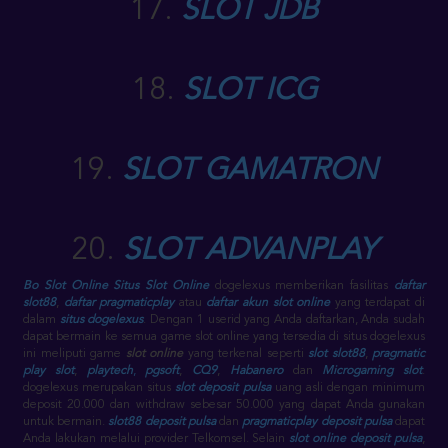
17.
SLOT JDB
18.
SLOT ICG
19.
SLOT GAMATRON
20.
SLOT ADVANPLAY
Bo Slot Online
Situs Slot Online
dogelexus memberikan fasilitas
daftar
slot88
,
daftar pragmaticplay
atau
daftar akun slot online
yang terdapat di
dalam
situs dogelexus
. Dengan 1 userid yang Anda daftarkan, Anda sudah
dapat bermain ke semua game slot online yang tersedia di situs dogelexus
ini meliputi game
slot online
yang terkenal seperti
slot slot88
,
pragmatic
play slot
,
playtech
,
pgsoft
,
CQ9
,
Habanero
dan
Microgaming slot
.
dogelexus merupakan situs
slot deposit pulsa
uang asli dengan minimum
deposit 20.000 dan withdraw sebesar 50.000 yang dapat Anda gunakan
untuk bermain.
slot88 deposit pulsa
dan
pragmaticplay deposit pulsa
dapat
Anda lakukan melalui provider Telkomsel. Selain
slot online deposit pulsa
,