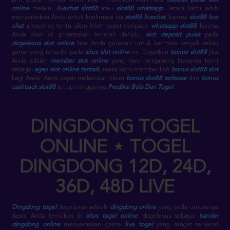
jam setiap harinya. Anda bisa melakukan konfirmasi
deposit pulsa slot
online
melalui
livechat slot88
atau
slot88 whatsapp
. Tetapi kami lebih
menyarankan Anda untuk konfirmasi via
slot88 livechat
, karena
slot88 live
chat
prosesnya tentu akan lebih cepat daripada
whatsapp slot88
karena
Anda akan di prioritaskan terlebih dahulu.
slot deposit pulsa
pada
dogelexus slot online
bisa Anda gunakan untuk bermain banyak sekali
game yang tersedia pada
situs slot online
ini. Dapatkan
bonus slot88
jika
Anda adalah
member slot online
yang baru bergabung bersama kami
sebagai
agen slot online terbaik
, maka kami memberikan
bonus slot88 slot
bagi Anda. Anda dapat melakukan claim
bonus slot88 terbesar
dan
bonus
cashback slot88
setiap minggunya
Prediksi Bola Dan Togel
.
DINGDONG TOGEL
ONLINE ⋆ TOGEL
DINGDONG 12D, 24D,
36D, 48D LIVE
Dingdong togel
dogelexus adalah
dingdong online
yang pada umumnya
dapat Anda temukan di
situs togel online
. dogelexus sebagai
bandar
dingdong online
menyediakan game
live togel
yang sangat terkenal