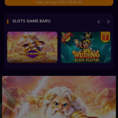
Gates of Olympus 1000
Kam, 06-Agt-2026 00.00.00
lu****7
IDR
4,863,400.00
SLOTS GAME BARU
Sweet Bonanza 2500
m***3
IDR
4,199,670.00
Mahjong Wins 3 – Black Scatter
p****3
IDR
4,106,000.00
Sweet Bonanza 2500
m***3
IDR
4,031,800.00
Mahjong Wins 3 – Black Scatter
p****3
IDR
3,825,000.00