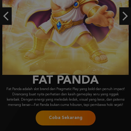
Gates of Olympus 1000
gond****n
IDR
3,749,240.00
Previous
Ne
Sweet Bonanza 2500
m***3
IDR
3,476,000.00
FAT PANDA
Fat Panda adalah slot brand dari Pragmatic Play yang bold dan penuh impact!
Dirancang buat nyita perhatian dan kasih gameplay seru yang nggak
ketebak. Dengan energi yang meledak-ledak, visual yang kece, dan potensi
menang besar—Fat Panda bukan cuma hiburan, tapi pembawa hoki sejati!
Coba Sekarang