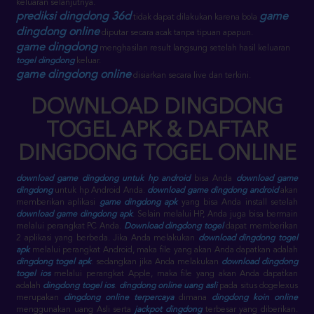
keluaran selanjutnya.
prediksi dingdong 36d
game
tidak dapat dilakukan karena bola
dingdong online
diputar secara acak tanpa tipuan apapun.
game dingdong
menghasilan result langsung setelah hasil keluaran
togel dingdong
keluar.
game dingdong online
disiarkan secara live dan terkini.
DOWNLOAD DINGDONG
TOGEL APK & DAFTAR
DINGDONG TOGEL ONLINE
download game dingdong untuk hp android
bisa Anda
download game
dingdong
untuk hp Android Anda.
download game dingdong android
akan
memberikan aplikasi
game dingdong apk
yang bisa Anda install setelah
download game dingdong apk
. Selain melalui HP, Anda juga bisa bermain
melalui perangkat PC Anda.
Download dingdong togel
dapat memberikan
2 aplikasi yang berbeda. Jika Anda melakukan
download dingdong togel
apk
melalui perangkat Android, maka file yang akan Anda dapatkan adalah
dingdong togel apk
. sedangkan jika Anda melakukan
download dingdong
togel ios
melalui perangkat Apple, maka file yang akan Anda dapatkan
adalah
dingdong togel ios
.
dingdong online uang asli
pada situs dogelexus
merupakan
dingdong online terpercaya
dimana
dingdong koin online
menggunakan uang Asli serta
jackpot dingdong
terbesar yang diberikan.