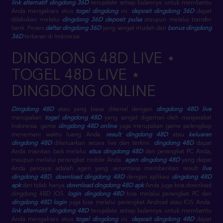
link alternatif dingdong 36D
terupdate setiap bulannya untuk membantu
Anda mengakses situs
togel dingdong
ini.
deposit dingdong 36D
dapat
dilakukan melalui
dingdong 36D deposit pulsa
ataupun melalui transfer
bank. Proses
daftar dingdong 36D
yang sangat mudah dan
bonus dingdong
36D
terbesar di Indonesia
DINGDONG 48D LIVE ⋆
TOGEL 48D LIVE ⋆
DINGDONG ONLINE
Dingdong 48D
atau yang biasa dikenal dengan
dingdong 48D live
merupakan
togel dingdong 48D
yang sangat digemari oleh masyarakat
Indonesia. game
dingdong 48D online
juga merupakan game pelengkap
menemani waktu luang Anda.
result dingdong 48D
atau
keluaran
dingdong 48D
dikeluarkan secara live dan terkini.
dingdong 48D
dapat
Anda mainkan baik melalui
situs dingdong 48D
dari perangkat PC Anda,
maupun melalui perangkat mobile Anda.
agen dingdong 48D
yang dapat
Anda percayai adalah agen yang senantiasa memberikan result
live
dingdong 48D
,
download dingdong 48D
dengan aplikasi
dingdong 48D
apk
dan tidak hanya
download dingdong 48D apk
Anda juga bisa download
dingdong 48D IOS.
login dingdong 48D
bisa melalui perangkat PC dan
dingdong 48D login
juga bisa melalui perangkat Android atau IOS Anda.
link alternatif dingdong 48D
terupdate setiap bulannya untuk membantu
Anda mengakses situs
togel dingdong
ini.
deposit dingdong 48D
dapat