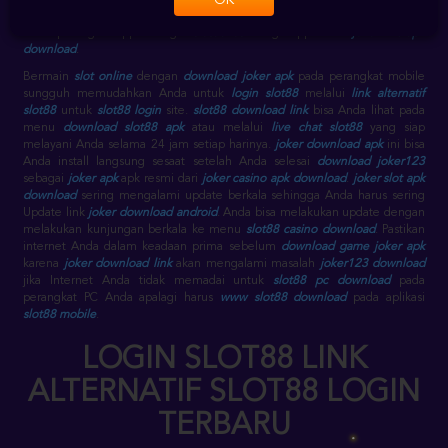
OK
Android dengan
slot88 apk
sebagai aplikasinya atau
joker download ios
untuk perangkat Apple dengan
slot88 ios
sebagai apps resmi
joker 123 apk
download
.
Bermain
slot online
dengan
download joker apk
pada perangkat mobile
sungguh memudahkan Anda untuk
login slot88
melalui
link alternatif
slot88
untuk
slot88 login
site.
slot88 download link
bisa Anda lihat pada
menu
download slot88 apk
atau melalui
live chat slot88
yang siap
melayani Anda selama 24 jam setiap harinya.
joker download apk
ini bisa
Anda install langsung sesaat setelah Anda selesai
download joker123
sebagai
joker apk
apk resmi dari
joker casino apk download
.
joker slot apk
download
sering mengalami update berkala sehingga Anda harus sering
Update link
joker download android
. Anda bisa melakukan update dengan
melakukan kunjungan berkala ke menu
slot88 casino download
. Pastikan
internet Anda dalam keadaan prima sebelum
download game joker apk
karena
joker download link
akan mengalami masalah
joker123 download
jika Internet Anda tidak memadai untuk
slot88 pc download
pada
perangkat PC Anda apalagi harus
www slot88 download
pada aplikasi
slot88 mobile
.
LOGIN SLOT88 LINK
ALTERNATIF SLOT88 LOGIN
TERBARU