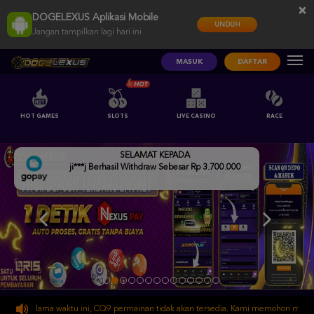
×
DOGELEXUS Aplikasi Mobile
UNDUH
Jangan tampilkan lagi hari ini
MASUK
DAFTAR
HOT GAMES
SLOTS
LIVE CASINO
RACE
SELAMAT KEPADA
ji***j Berhasil Withdraw Sebesar Rp 3.700.000
Selama waktu ini, CQ9 permainan tidak akan tersedia. Kami memohon maaf atas ke