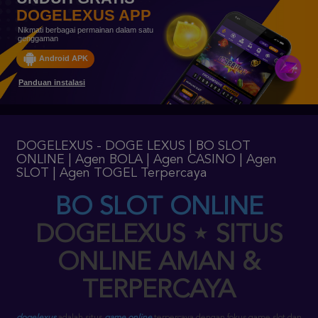
DOGELEXUS APP
Nikmati berbagai permainan dalam satu
genggaman
Android APK
Panduan instalasi
DOGELEXUS - DOGE LEXUS | BO SLOT
ONLINE | Agen BOLA | Agen CASINO | Agen
SLOT | Agen TOGEL Terpercaya
BO SLOT ONLINE
DOGELEXUS
⋆
SITUS
ONLINE AMAN &
TERPERCAYA