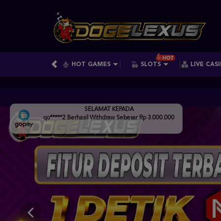
HOT GAMES
SLOTS
LIVE CAS
SELAMAT KEPADA
qo*****2 Berhasil Withdraw Sebesar Rp 3.000.000