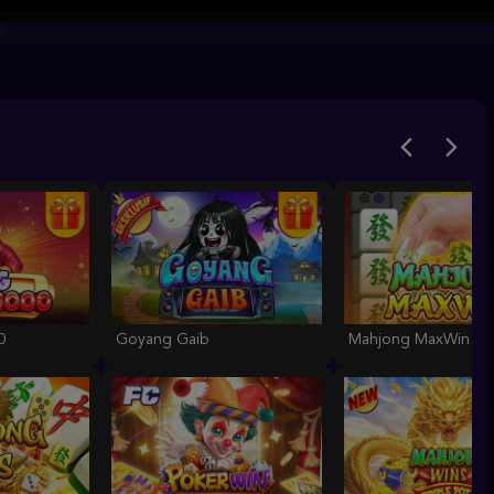
0
Goyang Gaib
Mahjong MaxWin