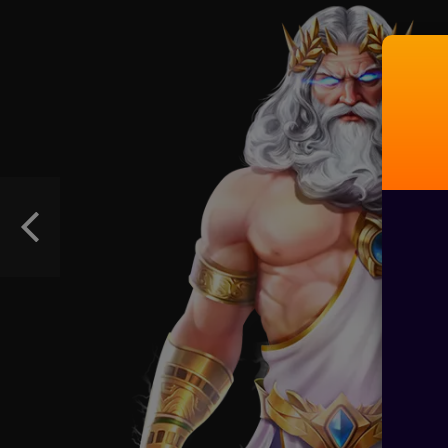
Previous