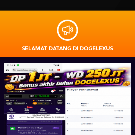
SELAMAT DATANG DI DOGELEXUS
Fat Panda adalah 
impact! Dirancang buat 
ketebak. Dengan energi 
menang besar—Fat Pan