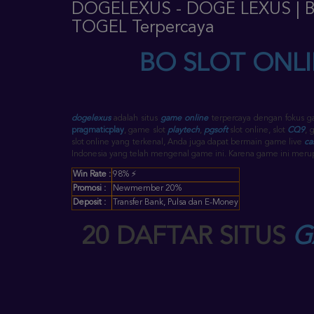
DOGELEXUS - DOGE LEXUS | B
TOGEL Terpercaya
BO SLOT ONL
dogelexus
adalah situs
game online
terpercaya dengan fokus g
pragmaticplay
, game slot
playtech
,
pgsoft
slot online
, slot
CQ9
,
slot online yang terkenal, Anda juga dapat bermain game live
ca
Indonesia yang telah mengenal game ini. Karena game ini mer
Win Rate :
98% ⚡
Promosi :
Newmember 20%
Deposit :
Transfer Bank, Pulsa dan E-Money
20 DAFTAR SITUS
G