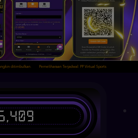
ulkan.
Pemeliharaan Terjadwal: PP Virtual Sports pada 30-Jun-2026 dari 14.59
46,409