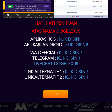
HATI HATI PENIPUAN
ATAS NAMA DOGELEXUS
APLIKASI IOS :
KLIK DISINI!
APLIKASI ANDROID :
KLIK DISINI!
OUR PARTNER
WA OFFICIAL :
KLIK DISINI!
TELEGRAM :
KLIK DISINI!
LIVECHAT DOGELEXUS
LINK ALTERNATIF 1 :
KLIK DISINI!
LINK ALTERNATIF 2 :
KLIK DISINI!
OK