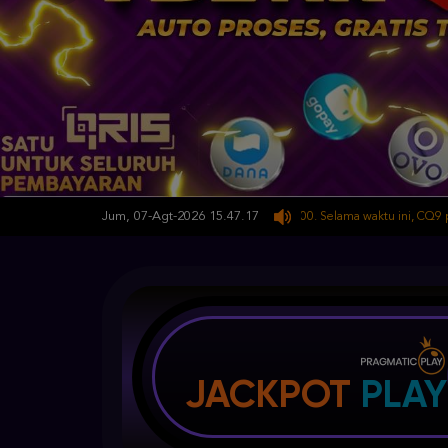
Jum, 07-Agt-2026 15.47.17
a 07-Agt-2026 dari 13.48.21 sampai 22.00.00. Selama waktu ini, CQ9 permainan t
JACKPOT
PLAY