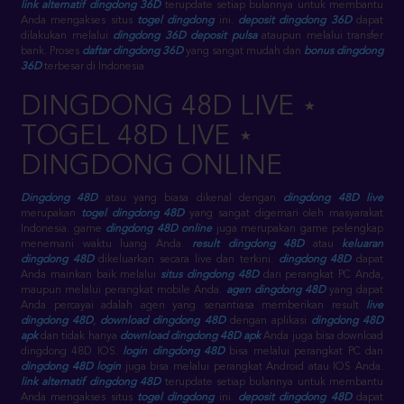
link alternatif dingdong 36D
terupdate setiap bulannya untuk membantu
Anda mengakses situs
togel dingdong
ini.
deposit dingdong 36D
dapat
dilakukan melalui
dingdong 36D deposit pulsa
ataupun melalui transfer
bank. Proses
daftar dingdong 36D
yang sangat mudah dan
bonus dingdong
36D
terbesar di Indonesia
DINGDONG 48D LIVE ⋆
TOGEL 48D LIVE ⋆
DINGDONG ONLINE
Dingdong 48D
atau yang biasa dikenal dengan
dingdong 48D live
merupakan
togel dingdong 48D
yang sangat digemari oleh masyarakat
Indonesia. game
dingdong 48D online
juga merupakan game pelengkap
menemani waktu luang Anda.
result dingdong 48D
atau
keluaran
dingdong 48D
dikeluarkan secara live dan terkini.
dingdong 48D
dapat
Anda mainkan baik melalui
situs dingdong 48D
dari perangkat PC Anda,
maupun melalui perangkat mobile Anda.
agen dingdong 48D
yang dapat
Anda percayai adalah agen yang senantiasa memberikan result
live
dingdong 48D
,
download dingdong 48D
dengan aplikasi
dingdong 48D
apk
dan tidak hanya
download dingdong 48D apk
Anda juga bisa download
dingdong 48D IOS.
login dingdong 48D
bisa melalui perangkat PC dan
dingdong 48D login
juga bisa melalui perangkat Android atau IOS Anda.
link alternatif dingdong 48D
terupdate setiap bulannya untuk membantu
Anda mengakses situs
togel dingdong
ini.
deposit dingdong 48D
dapat