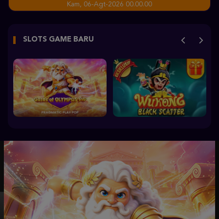
Gates of Olympus 1000
Kam, 06-Agt-2026 00.00.00
aps****5
IDR
5,959,600.00
SLOTS GAME BARU
Gates of Olympus 1000
aps****5
IDR
4,656,000.00
Sugar Rush 1000
ag****8
IDR
4,420,200.00
Gates of Olympus 1000
co****6
IDR
4,334,000.00
Gates of Olympus 1000
aps****5
IDR
4,224,000.00