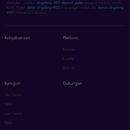
dilakukan melalui
dingdong 48D deposit pulsa
ataupun melalui transfer
bank. Proses
daftar dingdong 48D
yang sangat mudah dan
bonus dingdong
48D
terbesar di Indonesia.
Kebijaksanaan
Platform
Promosi
Loyalty
Referral
Kategori
Dukungan
Hot Games
Slots
Live Casino
Race