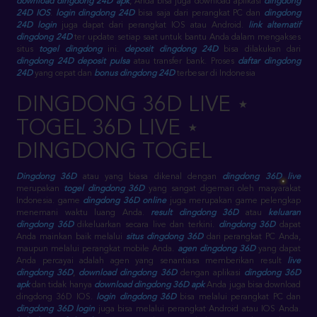
download dingdong 24D apk
, Anda bisa juga download aplikasi
dingdong
24D IOS
.
login dingdong 24D
bisa saja dari perangkat PC dan
dingdong
24D login
juga dapat dari perangkat IOS atau Android.
link alternatif
dingdong 24D
ter update setiap saat untuk bantu Anda dalam mengakses
situs
togel dingdong
ini.
deposit dingdong 24D
bisa dilakukan dari
dingdong 24D deposit pulsa
atau transfer bank. Proses
daftar dingdong
24D
yang cepat dan
bonus dingdong 24D
terbesar di Indonesia
DINGDONG 36D LIVE ⋆
TOGEL 36D LIVE ⋆
DINGDONG TOGEL
Dingdong 36D
atau yang biasa dikenal dengan
dingdong 36D live
merupakan
togel dingdong 36D
yang sangat digemari oleh masyarakat
Indonesia. game
dingdong 36D online
juga merupakan game pelengkap
menemani waktu luang Anda.
result dingdong 36D
atau
keluaran
dingdong 36D
dikeluarkan secara live dan terkini.
dingdong 36D
dapat
Anda mainkan baik melalui
situs dingdong 36D
dari perangkat PC Anda,
maupun melalui perangkat mobile Anda.
agen dingdong 36D
yang dapat
Anda percayai adalah agen yang senantiasa memberikan result
live
dingdong 36D
,
download dingdong 36D
dengan aplikasi
dingdong 36D
apk
dan tidak hanya
download dingdong 36D apk
Anda juga bisa download
dingdong 36D IOS.
login dingdong 36D
bisa melalui perangkat PC dan
dingdong 36D login
juga bisa melalui perangkat Android atau IOS Anda.