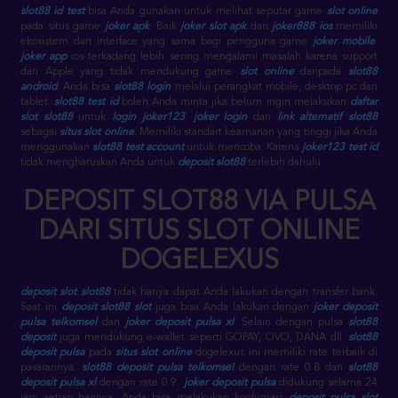
slot88 id test
bisa Anda gunakan untuk melihat seputar game
slot online
pada situs game
joker apk
. Baik
joker slot apk
dan
joker888 ios
memiliki
ekosistem dan interface yang sama bagi pengguna game
joker mobile
.
joker app
ios terkadang lebih sering mengalami masalah karena support
dari Apple yang tidak mendukung game
slot online
daripada
slot88
android
. Anda bisa
slot88 login
melalui perangkat mobile, desktop pc dan
tablet.
slot88 test id
boleh Anda minta jika belum ingin melakukan
daftar
slot slot88
untuk
login joker123
.
joker login
dari
link alternatif slot88
sebagai
situs slot online
. Memiliki standart keamanan yang tinggi jika Anda
menggunakan
slot88 test account
untuk mencoba. Karena
joker123 test id
tidak mengharuskan Anda untuk
deposit slot88
terlebih dahulu.
DEPOSIT SLOT88 VIA PULSA
DARI SITUS SLOT ONLINE
DOGELEXUS
deposit slot slot88
tidak hanya dapat Anda lakukan dengan transfer bank.
Saat ini
deposit slot88 slot
juga bisa Anda lakukan dengan
joker deposit
pulsa telkomsel
dan
joker deposit pulsa xl
. Selain dengan pulsa
slot88
deposit
juga mendukung e-wallet seperti GOPAY, OVO, DANA dll.
slot88
deposit pulsa
pada
situs slot online
dogelexus ini memiliki rate terbaik di
pasarannya.
slot88 deposit pulsa telkomsel
dengan rate 0.8 dan
slot88
deposit pulsa xl
dengan rate 0.9.
joker deposit pulsa
didukung selama 24