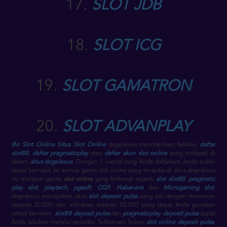
17.
SLOT JDB
18.
SLOT ICG
19.
SLOT GAMATRON
20.
SLOT ADVANPLAY
Bo Slot Online
Situs Slot Online
dogelexus memberikan fasilitas
daftar
slot88
,
daftar pragmaticplay
atau
daftar akun slot online
yang terdapat di
dalam
situs dogelexus
. Dengan 1 userid yang Anda daftarkan, Anda sudah
dapat bermain ke semua game slot online yang tersedia di situs dogelexus
ini meliputi game
slot online
yang terkenal seperti
slot slot88
,
pragmatic
play slot
,
playtech
,
pgsoft
,
CQ9
,
Habanero
dan
Microgaming slot
.
dogelexus merupakan situs
slot deposit pulsa
uang asli dengan minimum
deposit 20.000 dan withdraw sebesar 50.000 yang dapat Anda gunakan
untuk bermain.
slot88 deposit pulsa
dan
pragmaticplay deposit pulsa
dapat
Anda lakukan melalui provider Telkomsel. Selain
slot online deposit pulsa
,