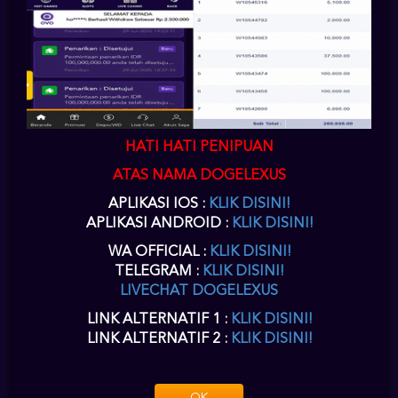
joker123
.
slot88 daftar
akun slot online
dengan proses yang cepat dapat
Anda terima sesaat setelah
daftar joker777
selesai Anda isikan datanya
dengan lengkap.
slot88 daftar
hanya membutuhkan waktu beberapa menit
untuk pengisian form
daftar joker888
disitus
joker 123
atau
slot88
sebagai
joker game
terpercaya.
slot88 online
,
joker888
,
joker123
,
jokergaming
,
joker1788
,
joker8868
,
joker777
,
joker688
sebagai alternatif
joker slot
pada
situs dogelexus
joker gaming
.
DOWNLOAD SLOT88 APK
HATI HATI PENIPUAN
SLOT SLOT88 LOGIN VERSI
ATAS NAMA DOGELEXUS
TERBARU
APLIKASI IOS :
KLIK DISINI!
APLIKASI ANDROID :
KLIK DISINI!
joker download
Setelah Anda melakukan
pendaftaran akun slot88
di
dogelexus, maka selanjutnya Anda dapat melakukan
download slot88
apk,
WA OFFICIAL :
KLIK DISINI!
aplikasi
slot88 apk
android dogelexus ini mendukung Anda dalam bermain
TELEGRAM :
KLIK DISINI!
melalui perangkat mobile smartphone Anda. Baik melalui PC atau mobile
LIVECHAT DOGELEXUS
dimana saja dan kapan saja dapat Anda mainkan semua game yang ada di
slot dogelexus ini.
slot88 download
dapat Anda
download aplikasi joker
LINK ALTERNATIF 1 :
KLIK DISINI!
123
melalui Android dan IOS.
slot88 download apk
bisa langsung diinstal
setelah Anda
download aplikasi slot88
nya.
download joker 123
lebih baik
LINK ALTERNATIF 2 :
KLIK DISINI!
segera Anda download setelah
daftar akun slot88
sehingga lebih
memudahkan Anda untuk
login slot88
.
download slot88
ini terletak pada
menu daftar
slot88 apk download
yang ada pada kanan menu utama pada
situs
dogelexus slot online
ini.
slot88 android download
untuk perangkat