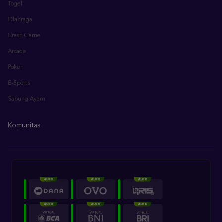
Togel
Olahraga
Crash Game
Arcade
Poker
E-Sports
Sabung Ayam
Komunitas