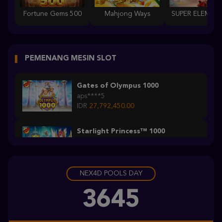
Fortune Gems 500
Mahjong Ways
PEMENANG MESIN SLOT
Gates of Olympus 1000
aps****5
IDR
27,792,450.00
Starlight Princess™ 1000
co****6
IDR
9,102,000.00
NEX4D POOLS DAY
Gates of Olympus 1000
r****9
3645
IDR
7,025,500.00