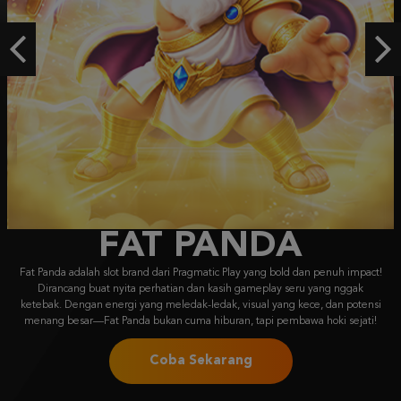
Sweet Bonanza 1000
rez****2
IDR
4,800,000.00
Previous
Ne
Sugar Rush 1000
ag****8
IDR
4,599,600.00
FAT PANDA
Fat Panda adalah slot brand dari Pragmatic Play yang bold dan penuh impact!
Dirancang buat nyita perhatian dan kasih gameplay seru yang nggak
ketebak. Dengan energi yang meledak-ledak, visual yang kece, dan potensi
menang besar—Fat Panda bukan cuma hiburan, tapi pembawa hoki sejati!
Coba Sekarang