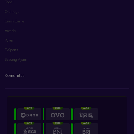
Togel
Olahraga
Crash Game
Arcade
Poker
E-Sports
Sabung Ayam
Komunitas