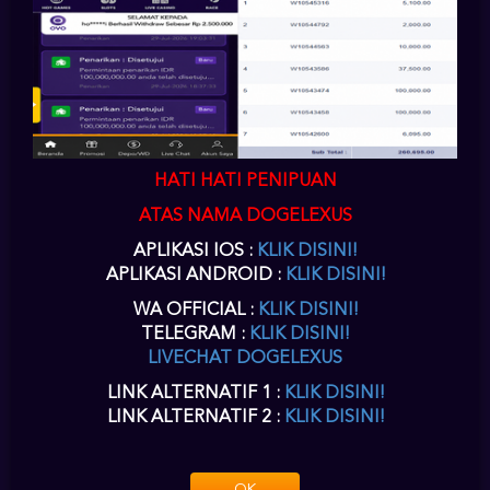
joker123
.
slot88 daftar
akun slot online
dengan proses yang cepat dapat
Anda terima sesaat setelah
daftar joker777
selesai Anda isikan datanya
dengan lengkap.
slot88 daftar
hanya membutuhkan waktu beberapa menit
untuk pengisian form
daftar joker888
disitus
joker 123
atau
slot88
sebagai
joker game
terpercaya.
slot88 online
,
joker888
,
joker123
,
jokergaming
,
joker1788
,
joker8868
,
joker777
,
joker688
sebagai alternatif
joker slot
pada
situs dogelexus
joker gaming
.
DOWNLOAD SLOT88 APK
HATI HATI PENIPUAN
SLOT SLOT88 LOGIN VERSI
ATAS NAMA DOGELEXUS
TERBARU
APLIKASI IOS :
KLIK DISINI!
APLIKASI ANDROID :
KLIK DISINI!
joker download
Setelah Anda melakukan
pendaftaran akun slot88
di
dogelexus, maka selanjutnya Anda dapat melakukan
download slot88
apk,
WA OFFICIAL :
KLIK DISINI!
aplikasi
slot88 apk
android dogelexus ini mendukung Anda dalam bermain
TELEGRAM :
KLIK DISINI!
melalui perangkat mobile smartphone Anda. Baik melalui PC atau mobile
LIVECHAT DOGELEXUS
dimana saja dan kapan saja dapat Anda mainkan semua game yang ada di
slot dogelexus ini.
slot88 download
dapat Anda
download aplikasi joker
LINK ALTERNATIF 1 :
KLIK DISINI!
123
melalui Android dan IOS.
slot88 download apk
bisa langsung diinstal
setelah Anda
download aplikasi slot88
nya.
download joker 123
lebih baik
LINK ALTERNATIF 2 :
KLIK DISINI!
segera Anda download setelah
daftar akun slot88
sehingga lebih
memudahkan Anda untuk
login slot88
.
download slot88
ini terletak pada
menu daftar
slot88 apk download
yang ada pada kanan menu utama pada
situs
dogelexus slot online
ini.
slot88 android download
untuk perangkat