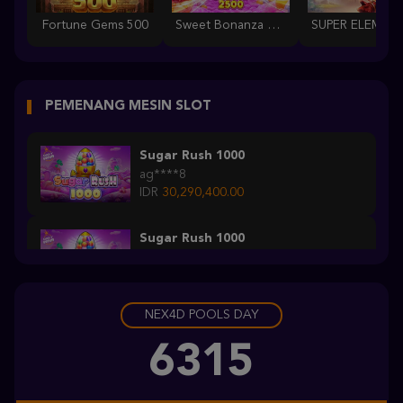
Fortune Gems 500
Sweet Bonanza 2500
PEMENANG MESIN SLOT
Sugar Rush 1000
ag****8
IDR
30,290,400.00
Sugar Rush 1000
ag****8
IDR
17,376,800.00
NEX4D POOLS DAY
Sugar Rush 1000
ag****8
6315
IDR
13,082,000.00