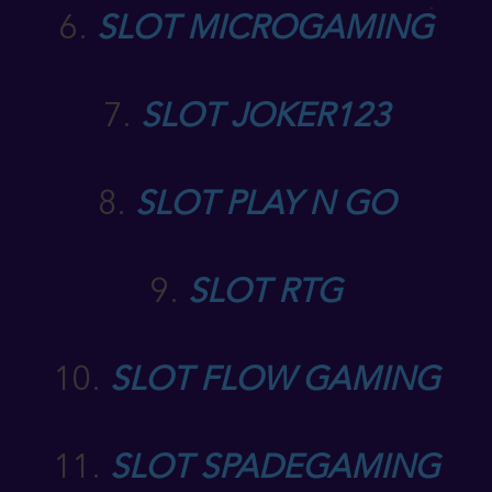
6.
SLOT MICROGAMING
7.
SLOT JOKER123
8.
SLOT PLAY N GO
9.
SLOT RTG
10.
SLOT FLOW GAMING
11.
SLOT SPADEGAMING