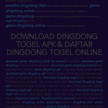
keluaran selanjutnya.
prediksi dingdong 36d
game
tidak dapat dilakukan karena bola
dingdong online
diputar secara acak tanpa tipuan apapun.
game dingdong
menghasilan result langsung setelah hasil keluaran
togel dingdong
keluar.
game dingdong online
disiarkan secara live dan terkini.
DOWNLOAD DINGDONG
TOGEL APK & DAFTAR
DINGDONG TOGEL ONLINE
download game dingdong untuk hp android
bisa Anda
download game
dingdong
untuk hp Android Anda.
download game dingdong android
akan
memberikan aplikasi
game dingdong apk
yang bisa Anda install setelah
download game dingdong apk
. Selain melalui HP, Anda juga bisa bermain
melalui perangkat PC Anda.
Download dingdong togel
dapat memberikan
2 aplikasi yang berbeda. Jika Anda melakukan
download dingdong togel
apk
melalui perangkat Android, maka file yang akan Anda dapatkan adalah
dingdong togel apk
. sedangkan jika Anda melakukan
download dingdong
togel ios
melalui perangkat Apple, maka file yang akan Anda dapatkan
adalah
dingdong togel ios
.
dingdong online uang asli
pada situs dogelexus
merupakan
dingdong online terpercaya
dimana
dingdong koin online
menggunakan uang Asli serta
jackpot dingdong
terbesar yang diberikan.