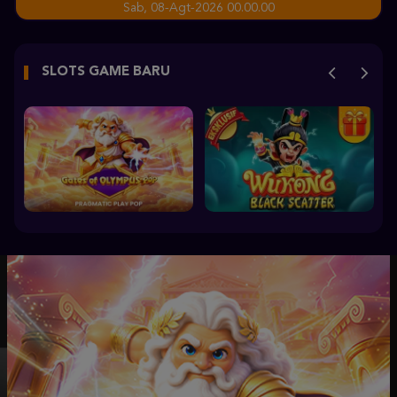
Sugar Rush 1000
Sab, 08-Agt-2026 00.00.00
ag****8
IDR
12,998,000.00
SLOTS GAME BARU
Gates of Olympus Super Scatter
h****4
IDR
11,362,800.00
Sugar Rush 1000
ag****8
IDR
10,299,200.00
Sugar Rush 1000
ag****8
IDR
6,882,000.00
Sugar Rush 1000
ag****8
IDR
4,886,400.00