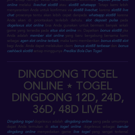
jam setiap harinya. Anda bisa melakukan konfirmasi
deposit pulsa slot
online
melalui
livechat slot88
atau
slot88 whatsapp
. Tetapi kami lebih
menyarankan Anda untuk konfirmasi via
slot88 livechat
, karena
slot88 live
chat
prosesnya tentu akan lebih cepat daripada
whatsapp slot88
karena
Anda akan di prioritaskan terlebih dahulu.
slot deposit pulsa
pada
dogelexus slot online
bisa Anda gunakan untuk bermain banyak sekali
game yang tersedia pada
situs slot online
ini. Dapatkan
bonus slot88
jika
Anda adalah
member slot online
yang baru bergabung bersama kami
sebagai
agen slot online terbaik
, maka kami memberikan
bonus slot88 slot
bagi Anda. Anda dapat melakukan claim
bonus slot88 terbesar
dan
bonus
cashback slot88
setiap minggunya
Prediksi Bola Dan Togel
.
DINGDONG TOGEL
ONLINE ⋆ TOGEL
DINGDONG 12D, 24D,
36D, 48D LIVE
Dingdong togel
dogelexus adalah
dingdong online
yang pada umumnya
dapat Anda temukan di
situs togel online
. dogelexus sebagai
bandar
dingdong online
menyediakan game
live togel
yang sangat terkenal