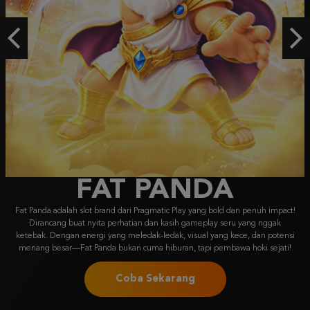
Starlight Princess Super Scatter
jay****1
IDR
2,350,800.00
Previous
Ne
Starlight Princess Super Scatter
jay****1
IDR
2,319,300.00
FAT PANDA
Fat Panda adalah slot brand dari Pragmatic Play yang bold dan penuh impact!
Dirancang buat nyita perhatian dan kasih gameplay seru yang nggak
ketebak. Dengan energi yang meledak-ledak, visual yang kece, dan potensi
menang besar—Fat Panda bukan cuma hiburan, tapi pembawa hoki sejati!
Coba Sekarang