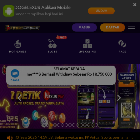
×
DOGELEXUS Aplikasi Mobile
UNDUH
Jangan tampilkan lagi hari ini
MASUK
DAFTAR
HOT GAMES
SLOTS
LIVE CASINO
RACE
SELAMAT KEPADA
me****8 Berhasil Withdraw Sebesar Rp 18.750.000
i 30-Sep-2026 14.59.59. Selama waktu ini, PP Virtual Sports permainan tidak akan