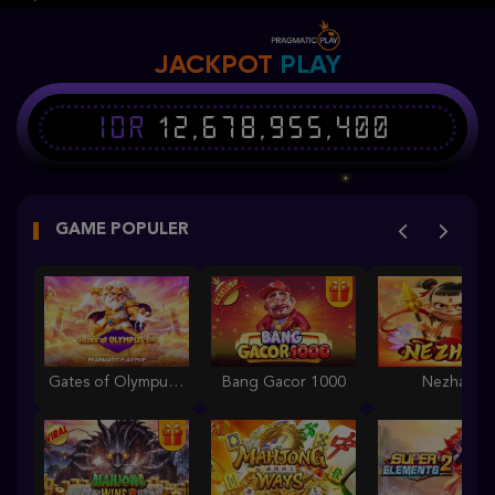
JACKPOT
PLAY
IDR
12,678,955,400
GAME POPULER
Gates of Olympus POP
Bang Gacor 1000
Nezha 2