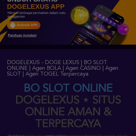
DOGELEXUS APP
Nikmati berbagai permainan dalam satu
genggaman
Android APK
Panduan instalasi
DOGELEXUS - DOGE LEXUS | BO SLOT
ONLINE | Agen BOLA | Agen CASINO | Agen
SLOT | Agen TOGEL Terpercaya
BO SLOT ONLINE
DOGELEXUS
⋆
SITUS
ONLINE AMAN &
TERPERCAYA