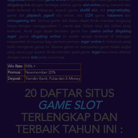
dogelexus
adalah situs
game online
terpercaya dengan fokus game slot dan
dingdong live
dengan berbagai pilihan game
slot online
yang menarik dan
telah terkenal di Indonesia, seperti game
slot88
slot
, slot
pragmaticplay
,
game slot
playtech
,
pgsoft
slot online
, slot
CQ9
, game
habanero
dan
microgaming
slot
. Semua game slot diatas dapat Anda mainkan langsung
hanya dengan menggunakan 1 userid saja.
Selain situs slot online yang
terkenal, Anda juga dapat bermain game live
casino online
dingdong
togel
. game
dingdong online
ini sudah sangat terkenal di kalangan
masyarakat khususnya bagi pemain-pemain
togel online
di Indonesia yang
telah mengenal game ini. Karena game ini merupakan game tebak angka
yang sama juga seperti Anda mainkan pada game
togel
atau biasa dikenal
dengan nama
toto
pada umumnya.
Win Rate :
98% ⚡
Promosi :
Newmember 20%
Deposit :
Transfer Bank, Pulsa dan E-Money
20 DAFTAR SITUS
GAME SLOT
TERLENGKAP DAN
TERBAIK TAHUN INI :