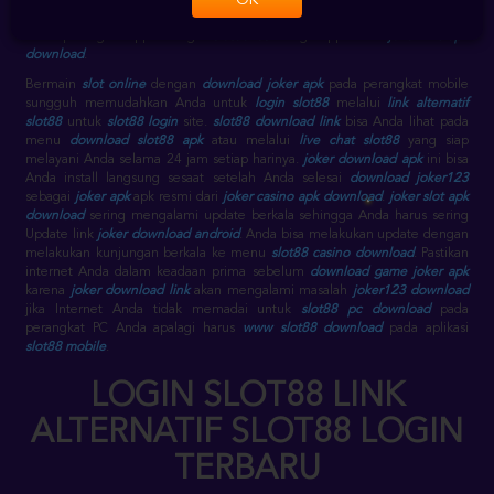
OK
Android dengan
slot88 apk
sebagai aplikasinya atau
joker download ios
untuk perangkat Apple dengan
slot88 ios
sebagai apps resmi
joker 123 apk
download
.
Bermain
slot online
dengan
download joker apk
pada perangkat mobile
sungguh memudahkan Anda untuk
login slot88
melalui
link alternatif
slot88
untuk
slot88 login
site.
slot88 download link
bisa Anda lihat pada
menu
download slot88 apk
atau melalui
live chat slot88
yang siap
melayani Anda selama 24 jam setiap harinya.
joker download apk
ini bisa
Anda install langsung sesaat setelah Anda selesai
download joker123
sebagai
joker apk
apk resmi dari
joker casino apk download
.
joker slot apk
download
sering mengalami update berkala sehingga Anda harus sering
Update link
joker download android
. Anda bisa melakukan update dengan
melakukan kunjungan berkala ke menu
slot88 casino download
. Pastikan
internet Anda dalam keadaan prima sebelum
download game joker apk
karena
joker download link
akan mengalami masalah
joker123 download
jika Internet Anda tidak memadai untuk
slot88 pc download
pada
perangkat PC Anda apalagi harus
www slot88 download
pada aplikasi
slot88 mobile
.
LOGIN SLOT88 LINK
ALTERNATIF SLOT88 LOGIN
TERBARU