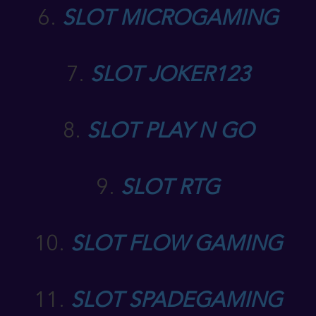
6.
SLOT MICROGAMING
7.
SLOT JOKER123
8.
SLOT PLAY N GO
9.
SLOT RTG
10.
SLOT FLOW GAMING
11.
SLOT SPADEGAMING