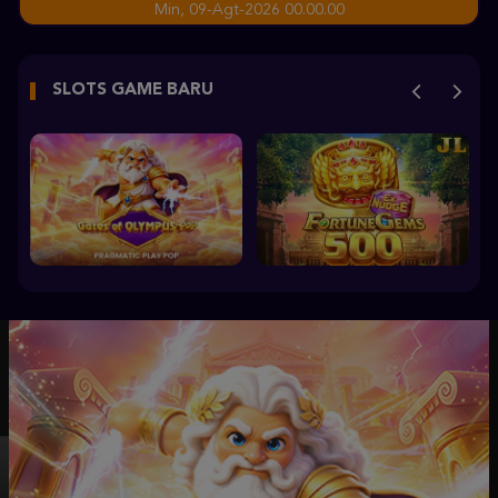
Starlight Princess Super Scatter
Min, 09-Agt-2026 00.00.00
jay****1
IDR
3,591,200.00
SLOTS GAME BARU
Starlight Princess Super Scatter
jay****1
IDR
3,563,500.00
Gates of Olympus 1000
alvian****n
IDR
3,000,000.00
Starlight Princess Super Scatter
jay****1
IDR
2,548,800.00
Starlight Princess Super Scatter
jay****1
IDR
2,492,500.00