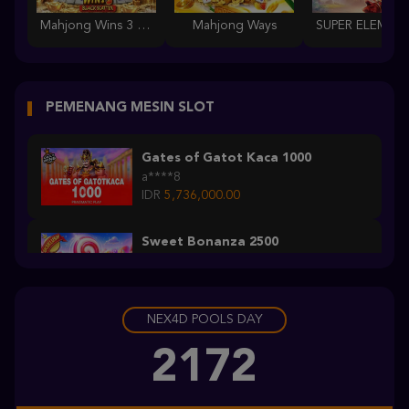
Mahjong Wins 3 – Black Scatter
Mahjong Ways
PEMENANG MESIN SLOT
Gates of Gatot Kaca 1000
a****8
IDR
5,736,000.00
Sweet Bonanza 2500
m***3
IDR
5,185,920.00
NEX4D POOLS DAY
Starlight Princess
p****9
2172
IDR
4,308,500.00