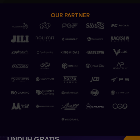
OUR PARTNER
UNDUH GRATIS