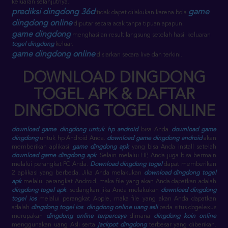
keluaran selanjutnya.
prediksi dingdong 36d
game
tidak dapat dilakukan karena bola
dingdong online
diputar secara acak tanpa tipuan apapun.
game dingdong
menghasilan result langsung setelah hasil keluaran
togel dingdong
keluar.
game dingdong online
disiarkan secara live dan terkini.
DOWNLOAD DINGDONG
TOGEL APK & DAFTAR
DINGDONG TOGEL ONLINE
download game dingdong untuk hp android
bisa Anda
download game
dingdong
untuk hp Android Anda.
download game dingdong android
akan
memberikan aplikasi
game dingdong apk
yang bisa Anda install setelah
download game dingdong apk
. Selain melalui HP, Anda juga bisa bermain
melalui perangkat PC Anda.
Download dingdong togel
dapat memberikan
2 aplikasi yang berbeda. Jika Anda melakukan
download dingdong togel
apk
melalui perangkat Android, maka file yang akan Anda dapatkan adalah
dingdong togel apk
. sedangkan jika Anda melakukan
download dingdong
togel ios
melalui perangkat Apple, maka file yang akan Anda dapatkan
adalah
dingdong togel ios
.
dingdong online uang asli
pada situs dogelexus
merupakan
dingdong online terpercaya
dimana
dingdong koin online
menggunakan uang Asli serta
jackpot dingdong
terbesar yang diberikan.