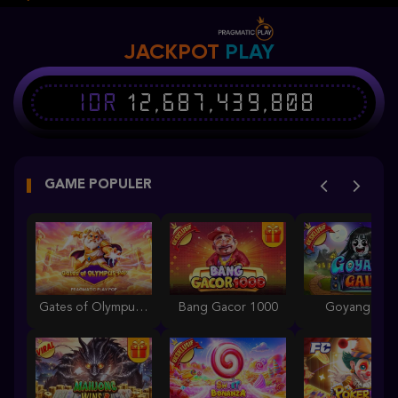
JACKPOT
PLAY
IDR
12,687,439,808
GAME POPULER
Gates of Olympus POP
Bang Gacor 1000
Goyang Gai