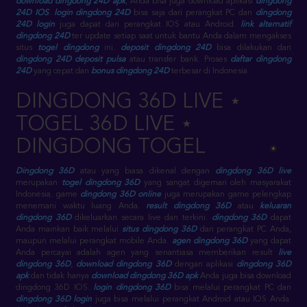
download dingdong 24D apk
, Anda bisa juga download aplikasi
dingdong
24D IOS
.
login dingdong 24D
bisa saja dari perangkat PC dan
dingdong
24D login
juga dapat dari perangkat IOS atau Android.
link alternatif
dingdong 24D
ter update setiap saat untuk bantu Anda dalam mengakses
situs
togel dingdong
ini.
deposit dingdong 24D
bisa dilakukan dari
dingdong 24D deposit pulsa
atau transfer bank. Proses
daftar dingdong
24D
yang cepat dan
bonus dingdong 24D
terbesar di Indonesia
DINGDONG 36D LIVE ⋆
TOGEL 36D LIVE ⋆
DINGDONG TOGEL
Dingdong 36D
atau yang biasa dikenal dengan
dingdong 36D live
merupakan
togel dingdong 36D
yang sangat digemari oleh masyarakat
Indonesia. game
dingdong 36D online
juga merupakan game pelengkap
menemani waktu luang Anda.
result dingdong 36D
atau
keluaran
dingdong 36D
dikeluarkan secara live dan terkini.
dingdong 36D
dapat
Anda mainkan baik melalui
situs dingdong 36D
dari perangkat PC Anda,
maupun melalui perangkat mobile Anda.
agen dingdong 36D
yang dapat
Anda percayai adalah agen yang senantiasa memberikan result
live
dingdong 36D
,
download dingdong 36D
dengan aplikasi
dingdong 36D
apk
dan tidak hanya
download dingdong 36D apk
Anda juga bisa download
dingdong 36D IOS.
login dingdong 36D
bisa melalui perangkat PC dan
dingdong 36D login
juga bisa melalui perangkat Android atau IOS Anda.