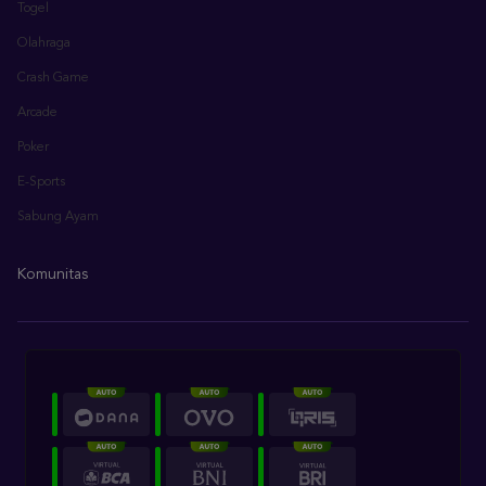
Togel
Olahraga
Crash Game
Arcade
Poker
E-Sports
Sabung Ayam
Komunitas