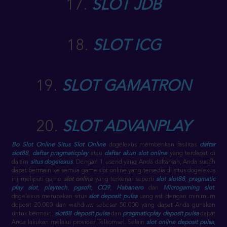
17.
SLOT JDB
18.
SLOT ICG
19.
SLOT GAMATRON
20.
SLOT ADVANPLAY
Bo Slot Online
Situs Slot Online
dogelexus memberikan fasilitas
daftar
slot88
,
daftar pragmaticplay
atau
daftar akun slot online
yang terdapat di
dalam
situs dogelexus
. Dengan 1 userid yang Anda daftarkan, Anda sudah
dapat bermain ke semua game slot online yang tersedia di situs dogelexus
ini meliputi game
slot online
yang terkenal seperti
slot slot88
,
pragmatic
play slot
,
playtech
,
pgsoft
,
CQ9
,
Habanero
dan
Microgaming slot
.
dogelexus merupakan situs
slot deposit pulsa
uang asli dengan minimum
deposit 20.000 dan withdraw sebesar 50.000 yang dapat Anda gunakan
untuk bermain.
slot88 deposit pulsa
dan
pragmaticplay deposit pulsa
dapat
Anda lakukan melalui provider Telkomsel. Selain
slot online deposit pulsa
,