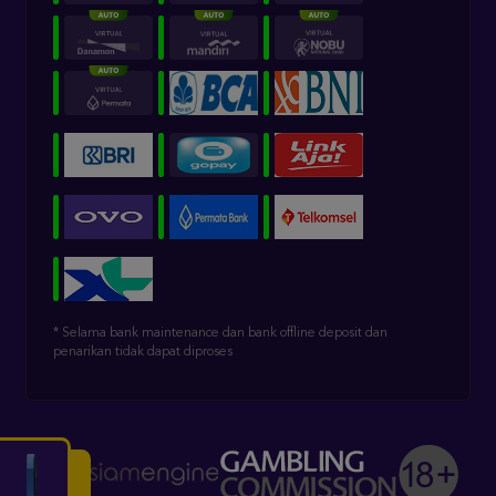
* Selama bank maintenance dan bank offline deposit dan
penarikan tidak dapat diproses