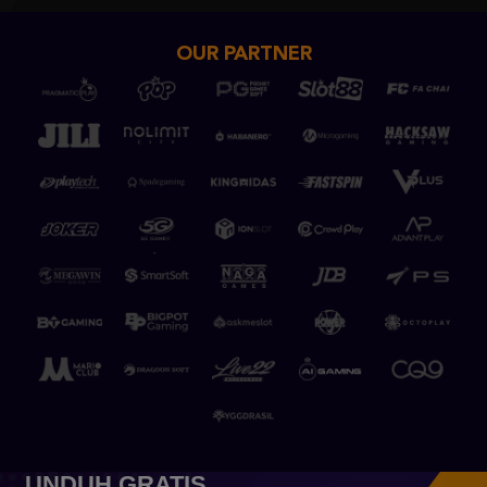
OUR PARTNER
UNDUH GRATIS