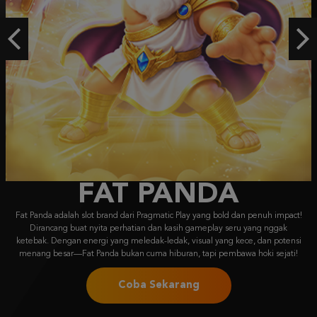
Gates of Olympus 1000
aps****5
IDR
4,167,500.00
Previous
Ne
Gates of Olympus 1000
aps****5
IDR
4,082,500.00
FAT PANDA
Fat Panda adalah slot brand dari Pragmatic Play yang bold dan penuh impact!
Dirancang buat nyita perhatian dan kasih gameplay seru yang nggak
ketebak. Dengan energi yang meledak-ledak, visual yang kece, dan potensi
menang besar—Fat Panda bukan cuma hiburan, tapi pembawa hoki sejati!
Coba Sekarang