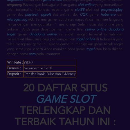
dogelexus
adalah situs
game online
terpercaya dengan fokus game slot dan
dingdong live
dengan berbagai pilihan game
slot online
yang menarik dan
telah terkenal di Indonesia, seperti game
slot88
slot
, slot
pragmaticplay
,
game slot
playtech
,
pgsoft
slot online
, slot
CQ9
, game
habanero
dan
microgaming
slot
. Semua game slot diatas dapat Anda mainkan langsung
hanya dengan menggunakan 1 userid saja.
Selain situs slot online yang
terkenal, Anda juga dapat bermain game live
casino online
dingdong
togel
. game
dingdong online
ini sudah sangat terkenal di kalangan
masyarakat khususnya bagi pemain-pemain
togel online
di Indonesia yang
telah mengenal game ini. Karena game ini merupakan game tebak angka
yang sama juga seperti Anda mainkan pada game
togel
atau biasa dikenal
dengan nama
toto
pada umumnya.
Win Rate :
98% ⚡
Promosi :
Newmember 20%
Deposit :
Transfer Bank, Pulsa dan E-Money
20 DAFTAR SITUS
GAME SLOT
TERLENGKAP DAN
TERBAIK TAHUN INI :