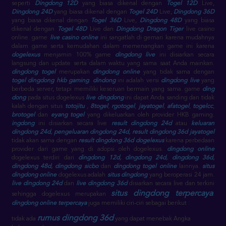
seperti
Dingdong 12D
yang biasa dikenal dengan
Togel 12D
Live,
Dingdong 24D
yang biasa dikenal dengan
Togel 24D
Live,
Dingdong 36D
yang biasa dikenal dengan
Togel 36D
Live,
Dingdong 48D
yang biasa
dikenal dengan
Togel 48D
Live dan
Dingdong Dragon Tiger
live casino
online. game
live casino online
ini sangatlah di gemari karena mudahnya
dalam game serta kemudahan dalam memenangkan game ini karena
dogelexus
menjamin 100% game
dingdong live
ini disiarkan secara
langsung dan update serta dalam waktu yang sama saat Anda mainkan.
dingdong togel
merupakan
dingdong online
yang tidak sama dengan
togel dingdong
hkb gaming
.
dindong
ini adalah versi
dingdong live
yang
berbeda server, tetapi memiliki keseruan bermain yang sama. game
ding
dong
pada situs dogelexus
live dingdong
ini dapat Anda sanding dan tidak
kalah dengan situs
totojitu
,
8togel
,
rgotogel
,
jayatogel
,
afatogel
,
togelcc
,
brotogel
dan
eyang togel
yang dikeluarkan oleh provider HKB gaming.
ingdong
ini disiarkan secara live
result dingdong 24d
atau
keluaran
dingdong 24d
,
pengeluaran dingdong 24d
,
result dingdong 36d jayatogel
tidak akan sama dengan
result dingdong 36d dogelexus
karena perbedaan
provider dari game yang di adopsi oleh dogelexus.
dingdong online
dogelexus terdiri dari
dingdong 12d
,
dingdong 24d
,
dingdong 36d
,
dingdong 48d
,
dingdong sicbo
dan
dingdong togel online
lainnya.
situs
dingdong online
dogelexus adalah
situs dingdong
yang beroperasi 24 jam.
live dingdong 24d
dan
live dingdong 36d
disiarkan secara live dan terkini
situs dingdong terpercaya
sehingga dogelexus merupakan
.
dingdong online terpercaya
juga memiliki ciri-ciri sebagai berikut :
rumus dingdong 36d
tidak ada
yang dapat menebak Angka