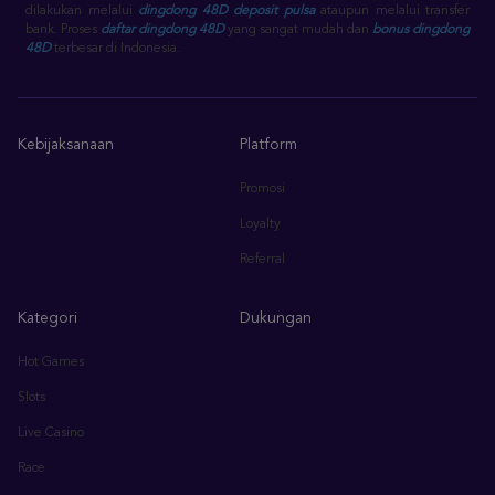
dilakukan melalui
dingdong 48D deposit pulsa
ataupun melalui transfer
bank. Proses
daftar dingdong 48D
yang sangat mudah dan
bonus dingdong
48D
terbesar di Indonesia.
Kebijaksanaan
Platform
Promosi
Loyalty
Referral
Kategori
Dukungan
Hot Games
Slots
Live Casino
Race