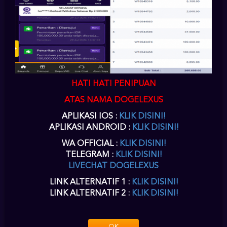
joker123
.
slot88 daftar
akun slot online
dengan proses yang cepat dapat
Anda terima sesaat setelah
daftar joker777
selesai Anda isikan datanya
dengan lengkap.
slot88 daftar
hanya membutuhkan waktu beberapa menit
untuk pengisian form
daftar joker888
disitus
joker 123
atau
slot88
sebagai
joker game
terpercaya.
slot88 online
,
joker888
,
joker123
,
jokergaming
,
joker1788
,
joker8868
,
joker777
,
joker688
sebagai alternatif
joker slot
pada
situs dogelexus
joker gaming
.
DOWNLOAD SLOT88 APK
HATI HATI PENIPUAN
SLOT SLOT88 LOGIN VERSI
ATAS NAMA DOGELEXUS
TERBARU
APLIKASI IOS :
KLIK DISINI!
APLIKASI ANDROID :
KLIK DISINI!
joker download
Setelah Anda melakukan
pendaftaran akun slot88
di
dogelexus, maka selanjutnya Anda dapat melakukan
download slot88
apk,
WA OFFICIAL :
KLIK DISINI!
aplikasi
slot88 apk
android dogelexus ini mendukung Anda dalam bermain
TELEGRAM :
KLIK DISINI!
melalui perangkat mobile smartphone Anda. Baik melalui PC atau mobile
LIVECHAT DOGELEXUS
dimana saja dan kapan saja dapat Anda mainkan semua game yang ada di
slot dogelexus ini.
slot88 download
dapat Anda
download aplikasi joker
LINK ALTERNATIF 1 :
KLIK DISINI!
123
melalui Android dan IOS.
slot88 download apk
bisa langsung diinstal
setelah Anda
download aplikasi slot88
nya.
download joker 123
lebih baik
LINK ALTERNATIF 2 :
KLIK DISINI!
segera Anda download setelah
daftar akun slot88
sehingga lebih
memudahkan Anda untuk
login slot88
.
download slot88
ini terletak pada
menu daftar
slot88 apk download
yang ada pada kanan menu utama pada
situs
dogelexus slot online
ini.
slot88 android download
untuk perangkat