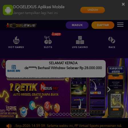
×
DOGELEXUS Aplikasi Mobile
UNDUH
Jangan tampilkan lagi hari ini
MASUK
DAFTAR
HOT GAMES
SLOTS
LIVE CASINO
RACE
SELAMAT KEPADA
de*****t Berhasil Withdraw Sebesar Rp 28.000.000
 30-Sep-2026 14.59.59. Selama waktu ini, PP Virtual Sports permainan tidak akan 