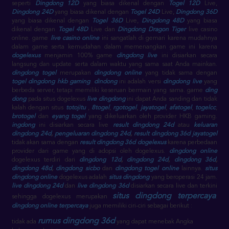
seperti
Dingdong 12D
yang biasa dikenal dengan
Togel 12D
Live,
Dingdong 24D
yang biasa dikenal dengan
Togel 24D
Live,
Dingdong 36D
yang biasa dikenal dengan
Togel 36D
Live,
Dingdong 48D
yang biasa
dikenal dengan
Togel 48D
Live dan
Dingdong Dragon Tiger
live casino
online. game
live casino online
ini sangatlah di gemari karena mudahnya
dalam game serta kemudahan dalam memenangkan game ini karena
dogelexus
menjamin 100% game
dingdong live
ini disiarkan secara
langsung dan update serta dalam waktu yang sama saat Anda mainkan.
dingdong togel
merupakan
dingdong online
yang tidak sama dengan
togel dingdong
hkb gaming
.
dindong
ini adalah versi
dingdong live
yang
berbeda server, tetapi memiliki keseruan bermain yang sama. game
ding
dong
pada situs dogelexus
live dingdong
ini dapat Anda sanding dan tidak
kalah dengan situs
totojitu
,
8togel
,
rgotogel
,
jayatogel
,
afatogel
,
togelcc
,
brotogel
dan
eyang togel
yang dikeluarkan oleh provider HKB gaming.
ingdong
ini disiarkan secara live
result dingdong 24d
atau
keluaran
dingdong 24d
,
pengeluaran dingdong 24d
,
result dingdong 36d jayatogel
tidak akan sama dengan
result dingdong 36d dogelexus
karena perbedaan
provider dari game yang di adopsi oleh dogelexus.
dingdong online
dogelexus terdiri dari
dingdong 12d
,
dingdong 24d
,
dingdong 36d
,
dingdong 48d
,
dingdong sicbo
dan
dingdong togel online
lainnya.
situs
dingdong online
dogelexus adalah
situs dingdong
yang beroperasi 24 jam.
live dingdong 24d
dan
live dingdong 36d
disiarkan secara live dan terkini
situs dingdong terpercaya
sehingga dogelexus merupakan
.
dingdong online terpercaya
juga memiliki ciri-ciri sebagai berikut :
rumus dingdong 36d
tidak ada
yang dapat menebak Angka