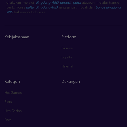
dilakukan melalui
dingdong 48D deposit pulsa
ataupun melalui transfer
bank. Proses
daftar dingdong 48D
yang sangat mudah dan
bonus dingdong
48D
terbesar di Indonesia.
Kebijaksanaan
Platform
Promosi
Loyalty
Referral
Kategori
Dukungan
Hot Games
Slots
Live Casino
Race