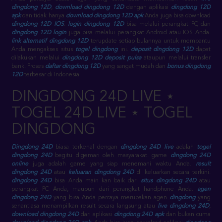
dingdong 12D
,
download dingdong 12D
dengan aplikasi
dingdong 12D
apk
dan tidak hanya
download dingdong 12D apk
Anda juga bisa download
dingdong 12D IOS
.
login dingdong 12D
bisa melalui perangkat PC dan
dingdong 12D login
juga bisa melalui perangkat Android atau IOS Anda.
link alternatif dingdong 12D
terupdate setiap bulannya untuk membantu
Anda mengakses situs
togel dingdong
ini.
deposit dingdong 12D
dapat
dilakukan melalui
dingdong 12D deposit pulsa
ataupun melalui transfer
bank. Proses
daftar dingdong 12D
yang sangat mudah dan
bonus dingdong
12D
terbesar di Indonesia
DINGDONG 24D LIVE ⋆
TOGEL 24D LIVE ⋆ TOGEL
DINGDONG
Dingdong 24D
biasa terkenal dengan
dingdong 24D live
adalah
togel
dingdong 24D
begitu digemari oleh masyarakat. game
dingdong 24D
online
juga adalah game yang siap menemani waktu Anda.
result
dingdong 24D
atau
keluaran dingdong 24D
di keluarkan secara terkini.
dingdong 24D
bisa Anda main kan baik dari
situs dingdong 24D
atau
perangkat PC Anda, maupun dari perangkat handphone Anda.
agen
dingdong 24D
yang bisa Anda percaya merupakan agen
dingdong
yang
senantiasa menampilkan result secara langsung atau
live dingdong 24D
,
download dingdong 24D
dari aplikasi
dingdong 24D apk
dan bukan cuma