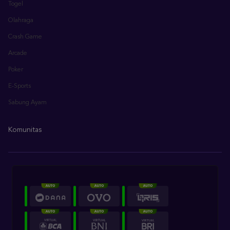
Togel
Olahraga
Crash Game
Arcade
Poker
E-Sports
Sabung Ayam
Komunitas