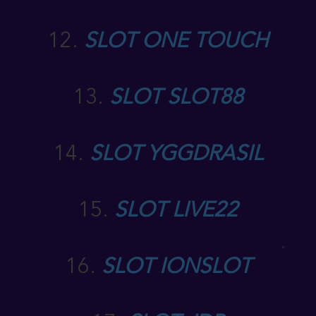
12.
SLOT ONE TOUCH
13.
SLOT SLOT88
14.
SLOT YGGDRASIL
15.
SLOT LIVE22
16.
SLOT IONSLOT