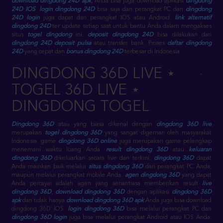
download dingdong 24D apk
, Anda bisa juga download aplikasi
dingdong
24D IOS
.
login dingdong 24D
bisa saja dari perangkat PC dan
dingdong
24D login
juga dapat dari perangkat IOS atau Android.
link alternatif
dingdong 24D
ter update setiap saat untuk bantu Anda dalam mengakses
situs
togel dingdong
ini.
deposit dingdong 24D
bisa dilakukan dari
dingdong 24D deposit pulsa
atau transfer bank. Proses
daftar dingdong
24D
yang cepat dan
bonus dingdong 24D
terbesar di Indonesia
DINGDONG 36D LIVE ⋆
TOGEL 36D LIVE ⋆
DINGDONG TOGEL
Dingdong 36D
atau yang biasa dikenal dengan
dingdong 36D live
merupakan
togel dingdong 36D
yang sangat digemari oleh masyarakat
Indonesia. game
dingdong 36D online
juga merupakan game pelengkap
menemani waktu luang Anda.
result dingdong 36D
atau
keluaran
dingdong 36D
dikeluarkan secara live dan terkini.
dingdong 36D
dapat
Anda mainkan baik melalui
situs dingdong 36D
dari perangkat PC Anda,
maupun melalui perangkat mobile Anda.
agen dingdong 36D
yang dapat
Anda percayai adalah agen yang senantiasa memberikan result
live
dingdong 36D
,
download dingdong 36D
dengan aplikasi
dingdong 36D
apk
dan tidak hanya
download dingdong 36D apk
Anda juga bisa download
dingdong 36D IOS.
login dingdong 36D
bisa melalui perangkat PC dan
dingdong 36D login
juga bisa melalui perangkat Android atau IOS Anda.