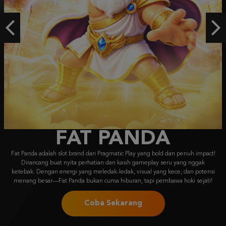
Starlight Princess™ 1000
ag****8
IDR
6,460,800.00
Previous
Ne
Starlight Princess™ 1000
ag****8
IDR
6,443,200.00
FAT PANDA
Fat Panda adalah slot brand dari Pragmatic Play yang bold dan penuh impact!
Dirancang buat nyita perhatian dan kasih gameplay seru yang nggak
ketebak. Dengan energi yang meledak-ledak, visual yang kece, dan potensi
menang besar—Fat Panda bukan cuma hiburan, tapi pembawa hoki sejati!
Coba Sekarang