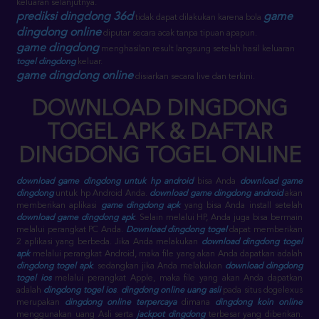
keluaran selanjutnya.
prediksi dingdong 36d
game
tidak dapat dilakukan karena bola
dingdong online
diputar secara acak tanpa tipuan apapun.
game dingdong
menghasilan result langsung setelah hasil keluaran
togel dingdong
keluar.
game dingdong online
disiarkan secara live dan terkini.
DOWNLOAD DINGDONG
TOGEL APK & DAFTAR
DINGDONG TOGEL ONLINE
download game dingdong untuk hp android
bisa Anda
download game
dingdong
untuk hp Android Anda.
download game dingdong android
akan
memberikan aplikasi
game dingdong apk
yang bisa Anda install setelah
download game dingdong apk
. Selain melalui HP, Anda juga bisa bermain
melalui perangkat PC Anda.
Download dingdong togel
dapat memberikan
2 aplikasi yang berbeda. Jika Anda melakukan
download dingdong togel
apk
melalui perangkat Android, maka file yang akan Anda dapatkan adalah
dingdong togel apk
. sedangkan jika Anda melakukan
download dingdong
togel ios
melalui perangkat Apple, maka file yang akan Anda dapatkan
adalah
dingdong togel ios
.
dingdong online uang asli
pada situs dogelexus
merupakan
dingdong online terpercaya
dimana
dingdong koin online
menggunakan uang Asli serta
jackpot dingdong
terbesar yang diberikan.