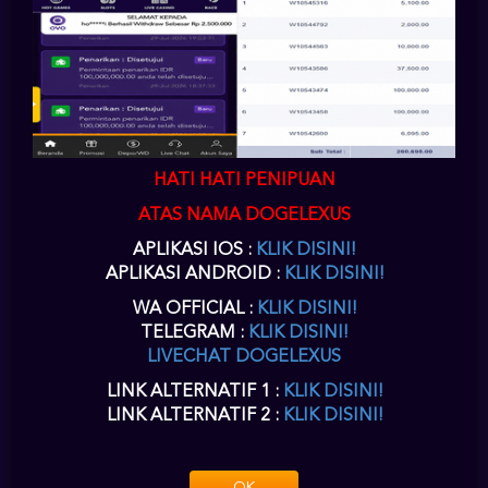
joker123
.
slot88 daftar
akun slot online
dengan proses yang cepat dapat
Anda terima sesaat setelah
daftar joker777
selesai Anda isikan datanya
dengan lengkap.
slot88 daftar
hanya membutuhkan waktu beberapa menit
untuk pengisian form
daftar joker888
disitus
joker 123
atau
slot88
sebagai
joker game
terpercaya.
slot88 online
,
joker888
,
joker123
,
jokergaming
,
joker1788
,
joker8868
,
joker777
,
joker688
sebagai alternatif
joker slot
pada
situs dogelexus
joker gaming
.
DOWNLOAD SLOT88 APK
HATI HATI PENIPUAN
SLOT SLOT88 LOGIN VERSI
ATAS NAMA DOGELEXUS
TERBARU
APLIKASI IOS :
KLIK DISINI!
APLIKASI ANDROID :
KLIK DISINI!
joker download
Setelah Anda melakukan
pendaftaran akun slot88
di
dogelexus, maka selanjutnya Anda dapat melakukan
download slot88
apk,
WA OFFICIAL :
KLIK DISINI!
aplikasi
slot88 apk
android dogelexus ini mendukung Anda dalam bermain
TELEGRAM :
KLIK DISINI!
melalui perangkat mobile smartphone Anda. Baik melalui PC atau mobile
LIVECHAT DOGELEXUS
dimana saja dan kapan saja dapat Anda mainkan semua game yang ada di
slot dogelexus ini.
slot88 download
dapat Anda
download aplikasi joker
LINK ALTERNATIF 1 :
KLIK DISINI!
123
melalui Android dan IOS.
slot88 download apk
bisa langsung diinstal
setelah Anda
download aplikasi slot88
nya.
download joker 123
lebih baik
LINK ALTERNATIF 2 :
KLIK DISINI!
segera Anda download setelah
daftar akun slot88
sehingga lebih
memudahkan Anda untuk
login slot88
.
download slot88
ini terletak pada
menu daftar
slot88 apk download
yang ada pada kanan menu utama pada
situs
dogelexus slot online
ini.
slot88 android download
untuk perangkat