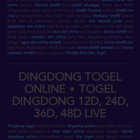
jam setiap harinya. Anda bisa melakukan konfirmasi
deposit pulsa slot
online
melalui
livechat slot88
atau
slot88 whatsapp
. Tetapi kami lebih
menyarankan Anda untuk konfirmasi via
slot88 livechat
, karena
slot88 live
chat
prosesnya tentu akan lebih cepat daripada
whatsapp slot88
karena
Anda akan di prioritaskan terlebih dahulu.
slot deposit pulsa
pada
dogelexus slot online
bisa Anda gunakan untuk bermain banyak sekali
game yang tersedia pada
situs slot online
ini. Dapatkan
bonus slot88
jika
Anda adalah
member slot online
yang baru bergabung bersama kami
sebagai
agen slot online terbaik
, maka kami memberikan
bonus slot88 slot
bagi Anda. Anda dapat melakukan claim
bonus slot88 terbesar
dan
bonus
cashback slot88
setiap minggunya
Prediksi Bola Dan Togel
.
DINGDONG TOGEL
ONLINE ⋆ TOGEL
DINGDONG 12D, 24D,
36D, 48D LIVE
Dingdong togel
dogelexus adalah
dingdong online
yang pada umumnya
dapat Anda temukan di
situs togel online
. dogelexus sebagai
bandar
dingdong online
menyediakan game
live togel
yang sangat terkenal