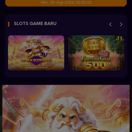
Gates of Olympus Super Scatter
Min, 09-Agt-2026 00.00.00
h****4
IDR
6,804,000.00
SLOTS GAME BARU
Starlight Princess
lisfebr****t
IDR
5,857,500.00
Starlight Princess
lisfebr****t
IDR
4,833,500.00
Gates of Olympus 1000
aps****5
IDR
4,349,600.00
Starlight Princess™ 1000
co****6
IDR
3,912,900.00