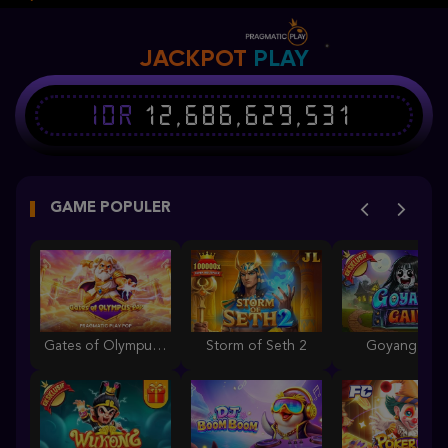
JACKPOT
PLAY
IDR
12,686,629,531
GAME POPULER
Gates of Olympus POP
Storm of Seth 2
Goyang Gai