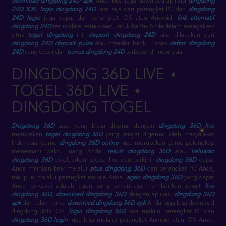
download dingdong 24D apk
, Anda bisa juga download aplikasi
dingdong
24D IOS
.
login dingdong 24D
bisa saja dari perangkat PC dan
dingdong
24D login
juga dapat dari perangkat IOS atau Android.
link alternatif
dingdong 24D
ter update setiap saat untuk bantu Anda dalam mengakses
situs
togel dingdong
ini.
deposit dingdong 24D
bisa dilakukan dari
dingdong 24D deposit pulsa
atau transfer bank. Proses
daftar dingdong
24D
yang cepat dan
bonus dingdong 24D
terbesar di Indonesia
DINGDONG 36D LIVE ⋆
TOGEL 36D LIVE ⋆
DINGDONG TOGEL
Dingdong 36D
atau yang biasa dikenal dengan
dingdong 36D live
merupakan
togel dingdong 36D
yang sangat digemari oleh masyarakat
Indonesia. game
dingdong 36D online
juga merupakan game pelengkap
menemani waktu luang Anda.
result dingdong 36D
atau
keluaran
dingdong 36D
dikeluarkan secara live dan terkini.
dingdong 36D
dapat
Anda mainkan baik melalui
situs dingdong 36D
dari perangkat PC Anda,
maupun melalui perangkat mobile Anda.
agen dingdong 36D
yang dapat
Anda percayai adalah agen yang senantiasa memberikan result
live
dingdong 36D
,
download dingdong 36D
dengan aplikasi
dingdong 36D
apk
dan tidak hanya
download dingdong 36D apk
Anda juga bisa download
dingdong 36D IOS.
login dingdong 36D
bisa melalui perangkat PC dan
dingdong 36D login
juga bisa melalui perangkat Android atau IOS Anda.