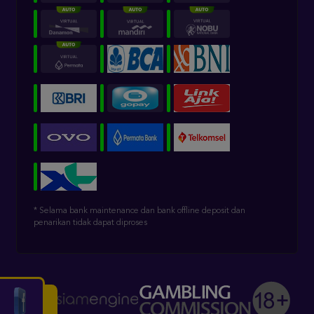
* Selama bank maintenance dan bank offline deposit dan
penarikan tidak dapat diproses