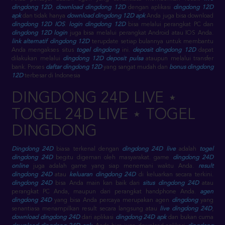
dingdong 12D
,
download dingdong 12D
dengan aplikasi
dingdong 12D
apk
dan tidak hanya
download dingdong 12D apk
Anda juga bisa download
dingdong 12D IOS
.
login dingdong 12D
bisa melalui perangkat PC dan
dingdong 12D login
juga bisa melalui perangkat Android atau IOS Anda.
link alternatif dingdong 12D
terupdate setiap bulannya untuk membantu
Anda mengakses situs
togel dingdong
ini.
deposit dingdong 12D
dapat
dilakukan melalui
dingdong 12D deposit pulsa
ataupun melalui transfer
bank. Proses
daftar dingdong 12D
yang sangat mudah dan
bonus dingdong
12D
terbesar di Indonesia
DINGDONG 24D LIVE ⋆
TOGEL 24D LIVE ⋆ TOGEL
DINGDONG
Dingdong 24D
biasa terkenal dengan
dingdong 24D live
adalah
togel
dingdong 24D
begitu digemari oleh masyarakat. game
dingdong 24D
online
juga adalah game yang siap menemani waktu Anda.
result
dingdong 24D
atau
keluaran dingdong 24D
di keluarkan secara terkini.
dingdong 24D
bisa Anda main kan baik dari
situs dingdong 24D
atau
perangkat PC Anda, maupun dari perangkat handphone Anda.
agen
dingdong 24D
yang bisa Anda percaya merupakan agen
dingdong
yang
senantiasa menampilkan result secara langsung atau
live dingdong 24D
,
download dingdong 24D
dari aplikasi
dingdong 24D apk
dan bukan cuma