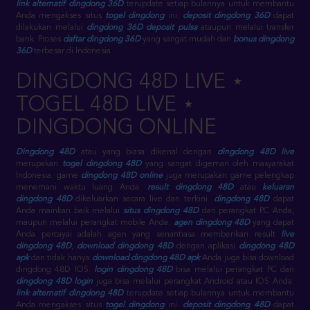
link alternatif dingdong 36D
terupdate setiap bulannya untuk membantu
Anda mengakses situs
togel dingdong
ini.
deposit dingdong 36D
dapat
dilakukan melalui
dingdong 36D deposit pulsa
ataupun melalui transfer
bank. Proses
daftar dingdong 36D
yang sangat mudah dan
bonus dingdong
36D
terbesar di Indonesia
DINGDONG 48D LIVE ⋆
TOGEL 48D LIVE ⋆
DINGDONG ONLINE
Dingdong 48D
atau yang biasa dikenal dengan
dingdong 48D live
merupakan
togel dingdong 48D
yang sangat digemari oleh masyarakat
Indonesia. game
dingdong 48D online
juga merupakan game pelengkap
menemani waktu luang Anda.
result dingdong 48D
atau
keluaran
dingdong 48D
dikeluarkan secara live dan terkini.
dingdong 48D
dapat
Anda mainkan baik melalui
situs dingdong 48D
dari perangkat PC Anda,
maupun melalui perangkat mobile Anda.
agen dingdong 48D
yang dapat
Anda percayai adalah agen yang senantiasa memberikan result
live
dingdong 48D
,
download dingdong 48D
dengan aplikasi
dingdong 48D
apk
dan tidak hanya
download dingdong 48D apk
Anda juga bisa download
dingdong 48D IOS.
login dingdong 48D
bisa melalui perangkat PC dan
dingdong 48D login
juga bisa melalui perangkat Android atau IOS Anda.
link alternatif dingdong 48D
terupdate setiap bulannya untuk membantu
Anda mengakses situs
togel dingdong
ini.
deposit dingdong 48D
dapat