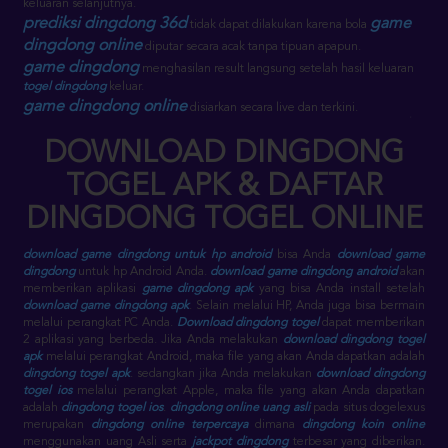
keluaran selanjutnya.
prediksi dingdong 36d
game
tidak dapat dilakukan karena bola
dingdong online
diputar secara acak tanpa tipuan apapun.
game dingdong
menghasilan result langsung setelah hasil keluaran
togel dingdong
keluar.
game dingdong online
disiarkan secara live dan terkini.
DOWNLOAD DINGDONG
TOGEL APK & DAFTAR
DINGDONG TOGEL ONLINE
download game dingdong untuk hp android
bisa Anda
download game
dingdong
untuk hp Android Anda.
download game dingdong android
akan
memberikan aplikasi
game dingdong apk
yang bisa Anda install setelah
download game dingdong apk
. Selain melalui HP, Anda juga bisa bermain
melalui perangkat PC Anda.
Download dingdong togel
dapat memberikan
2 aplikasi yang berbeda. Jika Anda melakukan
download dingdong togel
apk
melalui perangkat Android, maka file yang akan Anda dapatkan adalah
dingdong togel apk
. sedangkan jika Anda melakukan
download dingdong
togel ios
melalui perangkat Apple, maka file yang akan Anda dapatkan
adalah
dingdong togel ios
.
dingdong online uang asli
pada situs dogelexus
merupakan
dingdong online terpercaya
dimana
dingdong koin online
menggunakan uang Asli serta
jackpot dingdong
terbesar yang diberikan.