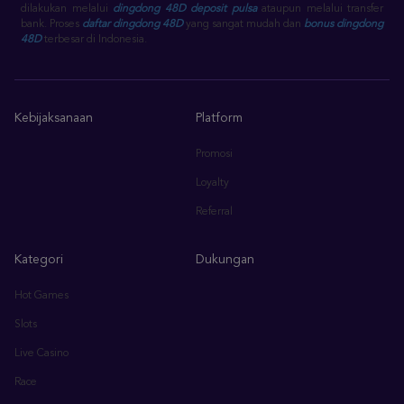
dilakukan melalui
dingdong 48D deposit pulsa
ataupun melalui transfer
bank. Proses
daftar dingdong 48D
yang sangat mudah dan
bonus dingdong
48D
terbesar di Indonesia.
Kebijaksanaan
Platform
Promosi
Loyalty
Referral
Kategori
Dukungan
Hot Games
Slots
Live Casino
Race