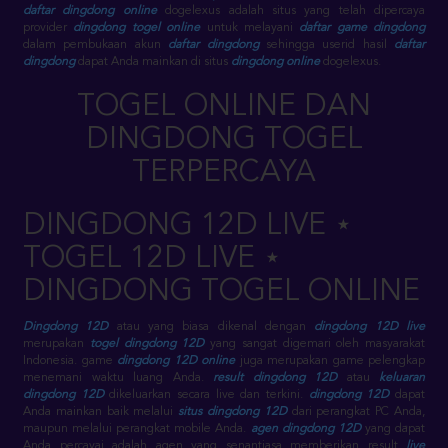
daftar dingdong online
dogelexus adalah situs yang telah dipercaya
provider
dingdong togel online
untuk melayani
daftar game dingdong
dalam pembukaan akun
daftar dingdong
sehingga userid hasil
daftar
dingdong
dapat Anda mainkan di situs
dingdong online
dogelexus.
TOGEL ONLINE DAN
DINGDONG TOGEL
TERPERCAYA
DINGDONG 12D LIVE ⋆
TOGEL 12D LIVE ⋆
DINGDONG TOGEL ONLINE
Dingdong 12D
atau yang biasa dikenal dengan
dingdong 12D live
merupakan
togel dingdong 12D
yang sangat digemari oleh masyarakat
Indonesia. game
dingdong 12D online
juga merupakan game pelengkap
menemani waktu luang Anda.
result dingdong 12D
atau
keluaran
dingdong 12D
dikeluarkan secara live dan terkini.
dingdong 12D
dapat
Anda mainkan baik melalui
situs dingdong 12D
dari perangkat PC Anda,
maupun melalui perangkat mobile Anda.
agen dingdong 12D
yang dapat
Anda percayai adalah agen yang senantiasa memberikan result
live