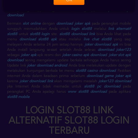
OK
Android dengan
slot88 apk
sebagai aplikasinya atau
joker download ios
untuk perangkat Apple dengan
slot88 ios
sebagai apps resmi
joker 123 apk
download
.
Bermain
slot online
dengan
download joker apk
pada perangkat mobile
sungguh memudahkan Anda untuk
login slot88
melalui
link alternatif
slot88
untuk
slot88 login
site.
slot88 download link
bisa Anda lihat pada
menu
download slot88 apk
atau melalui
live chat slot88
yang siap
melayani Anda selama 24 jam setiap harinya.
joker download apk
ini bisa
Anda install langsung sesaat setelah Anda selesai
download joker123
sebagai
joker apk
apk resmi dari
joker casino apk download
.
joker slot apk
download
sering mengalami update berkala sehingga Anda harus sering
Update link
joker download android
. Anda bisa melakukan update dengan
melakukan kunjungan berkala ke menu
slot88 casino download
. Pastikan
internet Anda dalam keadaan prima sebelum
download game joker apk
karena
joker download link
akan mengalami masalah
joker123 download
jika Internet Anda tidak memadai untuk
slot88 pc download
pada
perangkat PC Anda apalagi harus
www slot88 download
pada aplikasi
slot88 mobile
.
LOGIN SLOT88 LINK
ALTERNATIF SLOT88 LOGIN
TERBARU