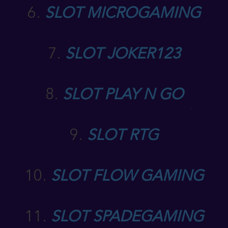
6.
SLOT MICROGAMING
7.
SLOT JOKER123
8.
SLOT PLAY N GO
9.
SLOT RTG
10.
SLOT FLOW GAMING
11.
SLOT SPADEGAMING