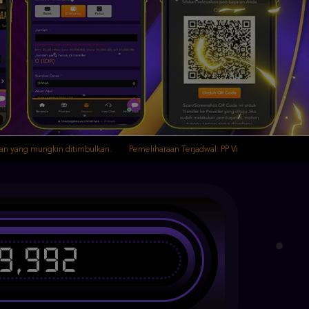
ngkin ditimbulkan.
Pemeliharaan Terjadwal: PP Virtual Sports pada 30-Jun-202
99,992