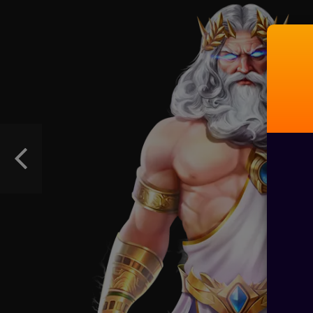
Previous