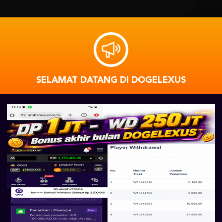
SELAMAT DATANG DI DOGELEXUS
Fat Panda adalah 
impact! Dirancang buat 
ketebak. Dengan energi 
menang besar—Fat Pan