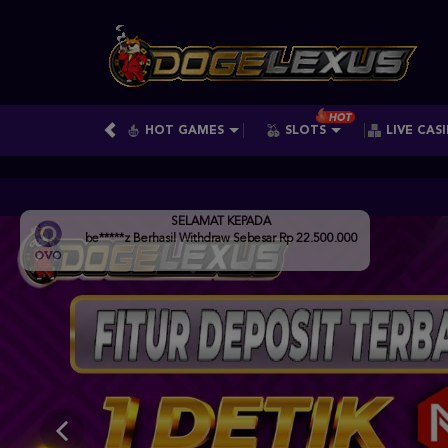
HOT GAMES
SLOTS
LIVE CAS
SELAMAT KEPADA
be*****z Berhasil Withdraw Sebesar Rp 22.500.000