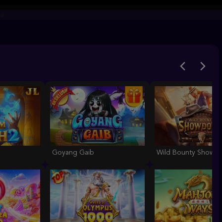
Goyang Gaib
Wild Bounty Showd