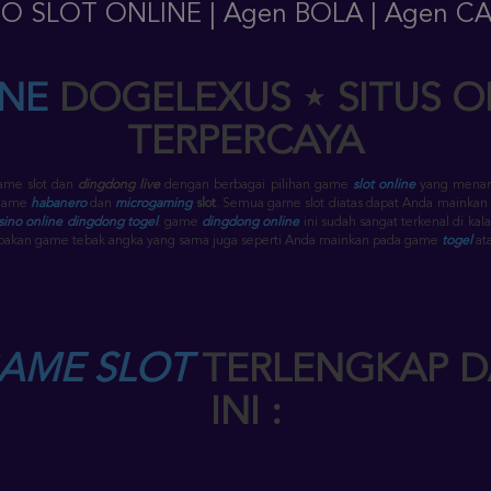
O SLOT ONLINE | Agen BOLA | Agen CA
INE
DOGELEXUS
⋆
SITUS 
TERPERCAYA
ame slot dan
dingdong live
dengan berbagai pilihan game
slot online
yang menarik
 game
habanero
dan
microgaming
slot
. Semua game slot diatas dapat Anda mainkan
sino online
dingdong togel
. game
dingdong online
ini sudah sangat terkenal di k
upakan game tebak angka yang sama juga seperti Anda mainkan pada game
togel
at
AME SLOT
TERLENGKAP D
INI :