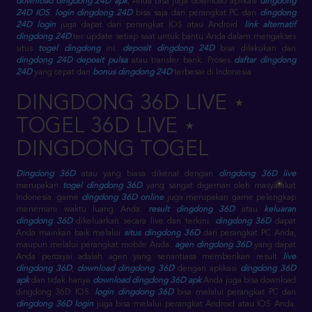
download dingdong 24D apk
, Anda bisa juga download aplikasi
dingdong
24D IOS
.
login dingdong 24D
bisa saja dari perangkat PC dan
dingdong
24D login
juga dapat dari perangkat IOS atau Android.
link alternatif
dingdong 24D
ter update setiap saat untuk bantu Anda dalam mengakses
situs
togel dingdong
ini.
deposit dingdong 24D
bisa dilakukan dari
dingdong 24D deposit pulsa
atau transfer bank. Proses
daftar dingdong
24D
yang cepat dan
bonus dingdong 24D
terbesar di Indonesia
DINGDONG 36D LIVE ⋆
TOGEL 36D LIVE ⋆
DINGDONG TOGEL
Dingdong 36D
atau yang biasa dikenal dengan
dingdong 36D live
merupakan
togel dingdong 36D
yang sangat digemari oleh masyarakat
Indonesia. game
dingdong 36D online
juga merupakan game pelengkap
menemani waktu luang Anda.
result dingdong 36D
atau
keluaran
dingdong 36D
dikeluarkan secara live dan terkini.
dingdong 36D
dapat
Anda mainkan baik melalui
situs dingdong 36D
dari perangkat PC Anda,
maupun melalui perangkat mobile Anda.
agen dingdong 36D
yang dapat
Anda percayai adalah agen yang senantiasa memberikan result
live
dingdong 36D
,
download dingdong 36D
dengan aplikasi
dingdong 36D
apk
dan tidak hanya
download dingdong 36D apk
Anda juga bisa download
dingdong 36D IOS.
login dingdong 36D
bisa melalui perangkat PC dan
dingdong 36D login
juga bisa melalui perangkat Android atau IOS Anda.