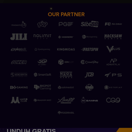
OUR PARTNER
UNDUH GRATIS