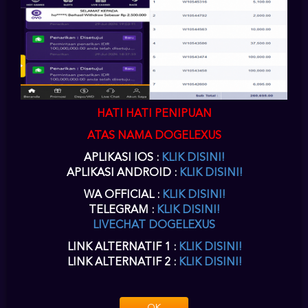
joker123
.
slot88 daftar
akun slot online
dengan proses yang cepat dapat
Anda terima sesaat setelah
daftar joker777
selesai Anda isikan datanya
dengan lengkap.
slot88 daftar
hanya membutuhkan waktu beberapa menit
untuk pengisian form
daftar joker888
disitus
joker 123
atau
slot88
sebagai
joker game
terpercaya.
slot88 online
,
joker888
,
joker123
,
jokergaming
,
joker1788
,
joker8868
,
joker777
,
joker688
sebagai alternatif
joker slot
pada
situs dogelexus
joker gaming
.
DOWNLOAD SLOT88 APK
HATI HATI PENIPUAN
SLOT SLOT88 LOGIN VERSI
ATAS NAMA DOGELEXUS
TERBARU
APLIKASI IOS :
KLIK DISINI!
APLIKASI ANDROID :
KLIK DISINI!
joker download
Setelah Anda melakukan
pendaftaran akun slot88
di
dogelexus, maka selanjutnya Anda dapat melakukan
download slot88
apk,
WA OFFICIAL :
KLIK DISINI!
aplikasi
slot88 apk
android dogelexus ini mendukung Anda dalam bermain
TELEGRAM :
KLIK DISINI!
melalui perangkat mobile smartphone Anda. Baik melalui PC atau mobile
LIVECHAT DOGELEXUS
dimana saja dan kapan saja dapat Anda mainkan semua game yang ada di
slot dogelexus ini.
slot88 download
dapat Anda
download aplikasi joker
LINK ALTERNATIF 1 :
KLIK DISINI!
123
melalui Android dan IOS.
slot88 download apk
bisa langsung diinstal
setelah Anda
download aplikasi slot88
nya.
download joker 123
lebih baik
LINK ALTERNATIF 2 :
KLIK DISINI!
segera Anda download setelah
daftar akun slot88
sehingga lebih
memudahkan Anda untuk
login slot88
.
download slot88
ini terletak pada
menu daftar
slot88 apk download
yang ada pada kanan menu utama pada
situs
dogelexus slot online
ini.
slot88 android download
untuk perangkat