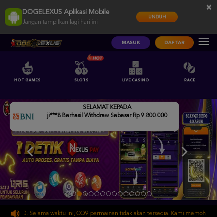
×
DOGELEXUS Aplikasi Mobile
UNDUH
Jangan tampilkan lagi hari ini
MASUK
DAFTAR
HOT GAMES
SLOTS
LIVE CASINO
RACE
SELAMAT KEPADA
ji***8 Berhasil Withdraw Sebesar Rp 9.800.000
00. Selama waktu ini, CQ9 permainan tidak akan tersedia. Kami memohon maaf ata