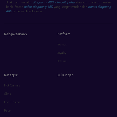
dilakukan melalui
dingdong 48D deposit pulsa
ataupun melalui transfer
bank. Proses
daftar dingdong 48D
yang sangat mudah dan
bonus dingdong
48D
terbesar di Indonesia.
Kebijaksanaan
Platform
Promosi
Loyalty
Referral
Kategori
Dukungan
Hot Games
Slots
Live Casino
Race