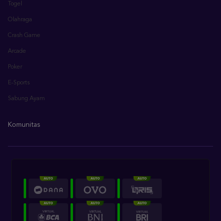
Togel
Olahraga
Crash Game
Arcade
Poker
E-Sports
Sabung Ayam
Komunitas