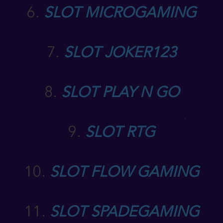
6.
SLOT MICROGAMING
7.
SLOT JOKER123
8.
SLOT PLAY N GO
9.
SLOT RTG
10.
SLOT FLOW GAMING
11.
SLOT SPADEGAMING