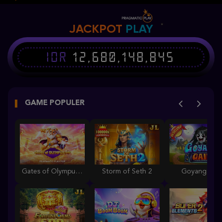
JACKPOT
PLAY
IDR
12,680,148,845
GAME POPULER
Gates of Olympus POP
Storm of Seth 2
Goyang Gai