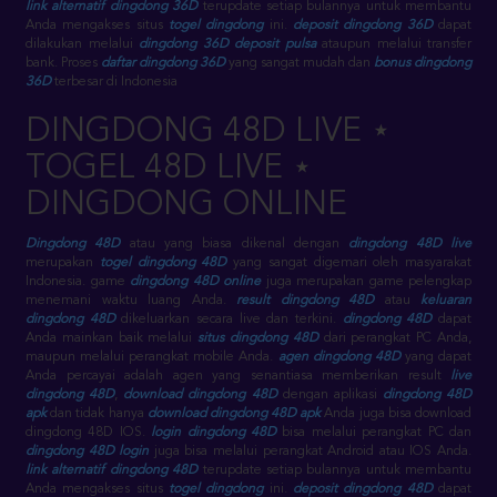
link alternatif dingdong 36D
terupdate setiap bulannya untuk membantu
Anda mengakses situs
togel dingdong
ini.
deposit dingdong 36D
dapat
dilakukan melalui
dingdong 36D deposit pulsa
ataupun melalui transfer
bank. Proses
daftar dingdong 36D
yang sangat mudah dan
bonus dingdong
36D
terbesar di Indonesia
DINGDONG 48D LIVE ⋆
TOGEL 48D LIVE ⋆
DINGDONG ONLINE
Dingdong 48D
atau yang biasa dikenal dengan
dingdong 48D live
merupakan
togel dingdong 48D
yang sangat digemari oleh masyarakat
Indonesia. game
dingdong 48D online
juga merupakan game pelengkap
menemani waktu luang Anda.
result dingdong 48D
atau
keluaran
dingdong 48D
dikeluarkan secara live dan terkini.
dingdong 48D
dapat
Anda mainkan baik melalui
situs dingdong 48D
dari perangkat PC Anda,
maupun melalui perangkat mobile Anda.
agen dingdong 48D
yang dapat
Anda percayai adalah agen yang senantiasa memberikan result
live
dingdong 48D
,
download dingdong 48D
dengan aplikasi
dingdong 48D
apk
dan tidak hanya
download dingdong 48D apk
Anda juga bisa download
dingdong 48D IOS.
login dingdong 48D
bisa melalui perangkat PC dan
dingdong 48D login
juga bisa melalui perangkat Android atau IOS Anda.
link alternatif dingdong 48D
terupdate setiap bulannya untuk membantu
Anda mengakses situs
togel dingdong
ini.
deposit dingdong 48D
dapat