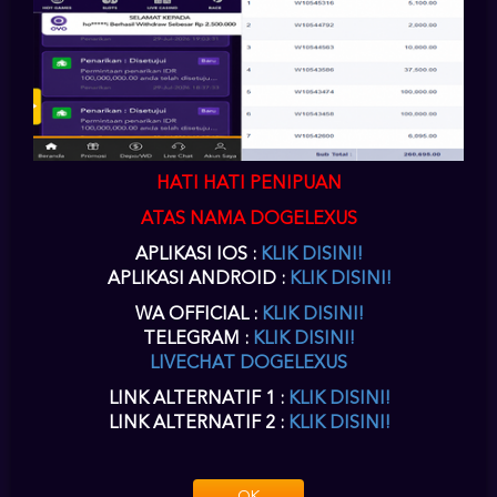
joker123
.
slot88 daftar
akun slot online
dengan proses yang cepat dapat
Anda terima sesaat setelah
daftar joker777
selesai Anda isikan datanya
dengan lengkap.
slot88 daftar
hanya membutuhkan waktu beberapa menit
untuk pengisian form
daftar joker888
disitus
joker 123
atau
slot88
sebagai
joker game
terpercaya.
slot88 online
,
joker888
,
joker123
,
jokergaming
,
joker1788
,
joker8868
,
joker777
,
joker688
sebagai alternatif
joker slot
pada
situs dogelexus
joker gaming
.
DOWNLOAD SLOT88 APK
HATI HATI PENIPUAN
SLOT SLOT88 LOGIN VERSI
ATAS NAMA DOGELEXUS
TERBARU
APLIKASI IOS :
KLIK DISINI!
APLIKASI ANDROID :
KLIK DISINI!
joker download
Setelah Anda melakukan
pendaftaran akun slot88
di
dogelexus, maka selanjutnya Anda dapat melakukan
download slot88
apk,
WA OFFICIAL :
KLIK DISINI!
aplikasi
slot88 apk
android dogelexus ini mendukung Anda dalam bermain
TELEGRAM :
KLIK DISINI!
melalui perangkat mobile smartphone Anda. Baik melalui PC atau mobile
LIVECHAT DOGELEXUS
dimana saja dan kapan saja dapat Anda mainkan semua game yang ada di
slot dogelexus ini.
slot88 download
dapat Anda
download aplikasi joker
LINK ALTERNATIF 1 :
KLIK DISINI!
123
melalui Android dan IOS.
slot88 download apk
bisa langsung diinstal
setelah Anda
download aplikasi slot88
nya.
download joker 123
lebih baik
LINK ALTERNATIF 2 :
KLIK DISINI!
segera Anda download setelah
daftar akun slot88
sehingga lebih
memudahkan Anda untuk
login slot88
.
download slot88
ini terletak pada
menu daftar
slot88 apk download
yang ada pada kanan menu utama pada
situs
dogelexus slot online
ini.
slot88 android download
untuk perangkat