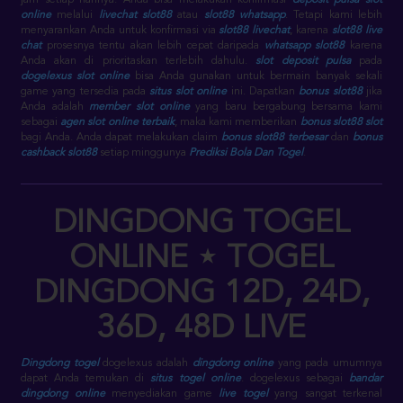
jam setiap harinya. Anda bisa melakukan konfirmasi
deposit pulsa slot
online
melalui
livechat slot88
atau
slot88 whatsapp
. Tetapi kami lebih
menyarankan Anda untuk konfirmasi via
slot88 livechat
, karena
slot88 live
chat
prosesnya tentu akan lebih cepat daripada
whatsapp slot88
karena
Anda akan di prioritaskan terlebih dahulu.
slot deposit pulsa
pada
dogelexus slot online
bisa Anda gunakan untuk bermain banyak sekali
game yang tersedia pada
situs slot online
ini. Dapatkan
bonus slot88
jika
Anda adalah
member slot online
yang baru bergabung bersama kami
sebagai
agen slot online terbaik
, maka kami memberikan
bonus slot88 slot
bagi Anda. Anda dapat melakukan claim
bonus slot88 terbesar
dan
bonus
cashback slot88
setiap minggunya
Prediksi Bola Dan Togel
.
DINGDONG TOGEL
ONLINE ⋆ TOGEL
DINGDONG 12D, 24D,
36D, 48D LIVE
Dingdong togel
dogelexus adalah
dingdong online
yang pada umumnya
dapat Anda temukan di
situs togel online
. dogelexus sebagai
bandar
dingdong online
menyediakan game
live togel
yang sangat terkenal