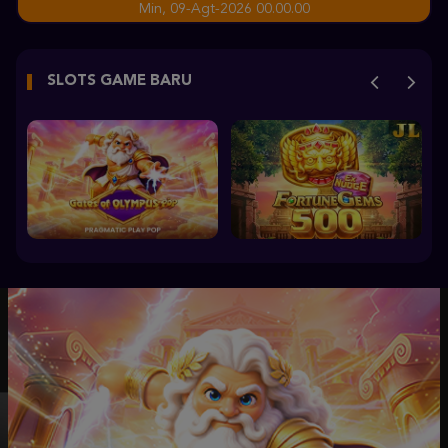
Starlight Princess Super Scatter
Min, 09-Agt-2026 00.00.00
jay****1
IDR
3,591,200.00
SLOTS GAME BARU
Starlight Princess Super Scatter
jay****1
IDR
3,563,500.00
Gates of Olympus 1000
alvian****n
IDR
3,000,000.00
Starlight Princess Super Scatter
jay****1
IDR
2,548,800.00
Starlight Princess Super Scatter
jay****1
IDR
2,492,500.00