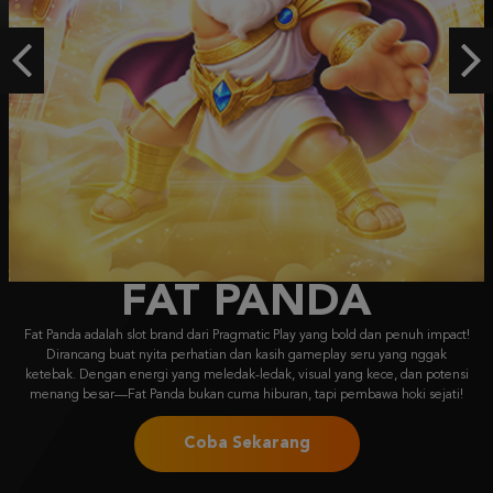
Starlight Princess Super Scatter
jay****1
IDR
2,350,800.00
Previous
Ne
Starlight Princess Super Scatter
jay****1
IDR
2,319,300.00
FAT PANDA
Fat Panda adalah slot brand dari Pragmatic Play yang bold dan penuh impact!
Dirancang buat nyita perhatian dan kasih gameplay seru yang nggak
ketebak. Dengan energi yang meledak-ledak, visual yang kece, dan potensi
menang besar—Fat Panda bukan cuma hiburan, tapi pembawa hoki sejati!
Coba Sekarang