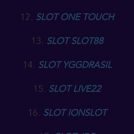
12.
SLOT ONE TOUCH
13.
SLOT SLOT88
14.
SLOT YGGDRASIL
15.
SLOT LIVE22
16.
SLOT IONSLOT