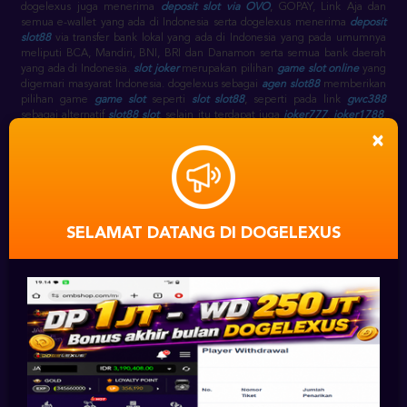
dogelexus juga menerima
deposit slot via OVO
, GOPAY, Link Aja dan
semua e-wallet yang ada di Indonesia serta dogelexus menerima
deposit
slot88
via transfer bank lokal yang ada di Indonesia yang pada umumnya
meliputi BCA, Mandiri, BNI, BRI dan Danamon serta semua bank daerah
yang ada di Indonesia.
slot joker
merupakan pilihan
game slot online
yang
digemari masyarat Indonesia. dogelexus sebagai
agen slot88
memberikan
pilihan game
game slot
seperti
slot slot88
, seperti pada link
gwc388
sebagai alternatif
slot88 slot
, selain itu terdapat juga
joker777
,
joker1788
,
joker8868
,
joker888
,
joker688
,
joker slot
sebagai link alternatif
joker
×
gaming
slot.
slot88 game
sebagai
agen slot88 terpercaya
menyediakan
slot
game joker
.
slot88 online
berjalan selama 24 jam setiap harinya, sehingga
dogelexus slot online
sebagai
agen slot slot88
juga online 24 jam pada
game
slot88 casino
.
DAFTAR SLOT88
⋆
AKUN
SELAMAT DATANG DI DOGELEXUS
SLOT ONLINE JOKER123
SLOT
daftar slot88
di dogelexus
situs online slot
untuk akun
slot88
bisa Anda
lakukan pada menu
daftar slot88 slot
yang ada diatas kanan pada situs
daftar joker gaming
ini.
situs slot88
telah berkerja sama dengan
doge lexus
slot online
menyediakan
game joker
.
daftar akun joker gaming
harus Anda
lengkapi agar
situs slot88
dapat memberikan Anda
userid slot88
disaat
Anda
daftar joker123
di
www joker123
sebagai situs alternatif
login