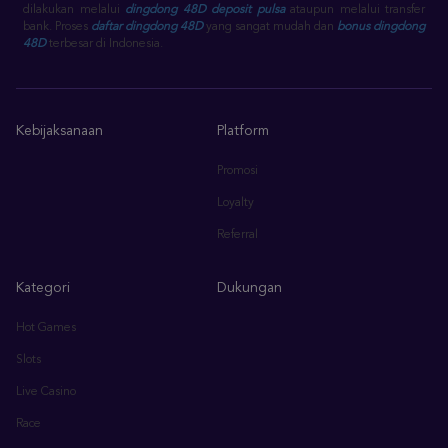
dilakukan melalui
dingdong 48D deposit pulsa
ataupun melalui transfer
bank. Proses
daftar dingdong 48D
yang sangat mudah dan
bonus dingdong
48D
terbesar di Indonesia.
Kebijaksanaan
Platform
Promosi
Loyalty
Referral
Kategori
Dukungan
Hot Games
Slots
Live Casino
Race