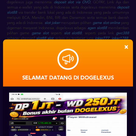
dogelexus juga menerima
deposit slot via OVO
, GOPAY, Link Aja dan
semua e-wallet yang ada di Indonesia serta dogelexus menerima
deposit
slot88
via transfer bank lokal yang ada di Indonesia yang pada umumnya
meliputi BCA, Mandiri, BNI, BRI dan Danamon serta semua bank daerah
yang ada di Indonesia.
slot joker
merupakan pilihan
game slot online
yang
digemari masyarat Indonesia. dogelexus sebagai
agen slot88
memberikan
pilihan game
game slot
seperti
slot slot88
, seperti pada link
gwc388
sebagai alternatif
slot88 slot
, selain itu terdapat juga
joker777
,
joker1788
,
joker8868
,
joker888
,
joker688
,
joker slot
sebagai link alternatif
joker
×
gaming
slot.
slot88 game
sebagai
agen slot88 terpercaya
menyediakan
slot
game joker
.
slot88 online
berjalan selama 24 jam setiap harinya, sehingga
dogelexus slot online
sebagai
agen slot slot88
juga online 24 jam pada
game
slot88 casino
.
DAFTAR SLOT88
⋆
AKUN
SELAMAT DATANG DI DOGELEXUS
SLOT ONLINE JOKER123
SLOT
daftar slot88
di dogelexus
situs online slot
untuk akun
slot88
bisa Anda
lakukan pada menu
daftar slot88 slot
yang ada diatas kanan pada situs
daftar joker gaming
ini.
situs slot88
telah berkerja sama dengan
doge lexus
slot online
menyediakan
game joker
.
daftar akun joker gaming
harus Anda
lengkapi agar
situs slot88
dapat memberikan Anda
userid slot88
disaat
Anda
daftar joker123
di
www joker123
sebagai situs alternatif
login