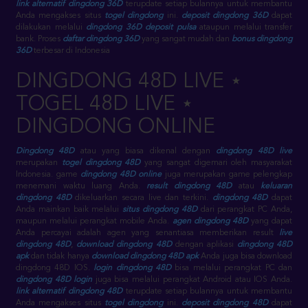
link alternatif dingdong 36D
terupdate setiap bulannya untuk membantu
Anda mengakses situs
togel dingdong
ini.
deposit dingdong 36D
dapat
dilakukan melalui
dingdong 36D deposit pulsa
ataupun melalui transfer
bank. Proses
daftar dingdong 36D
yang sangat mudah dan
bonus dingdong
36D
terbesar di Indonesia
DINGDONG 48D LIVE ⋆
TOGEL 48D LIVE ⋆
DINGDONG ONLINE
Dingdong 48D
atau yang biasa dikenal dengan
dingdong 48D live
merupakan
togel dingdong 48D
yang sangat digemari oleh masyarakat
Indonesia. game
dingdong 48D online
juga merupakan game pelengkap
menemani waktu luang Anda.
result dingdong 48D
atau
keluaran
dingdong 48D
dikeluarkan secara live dan terkini.
dingdong 48D
dapat
Anda mainkan baik melalui
situs dingdong 48D
dari perangkat PC Anda,
maupun melalui perangkat mobile Anda.
agen dingdong 48D
yang dapat
Anda percayai adalah agen yang senantiasa memberikan result
live
dingdong 48D
,
download dingdong 48D
dengan aplikasi
dingdong 48D
apk
dan tidak hanya
download dingdong 48D apk
Anda juga bisa download
dingdong 48D IOS.
login dingdong 48D
bisa melalui perangkat PC dan
dingdong 48D login
juga bisa melalui perangkat Android atau IOS Anda.
link alternatif dingdong 48D
terupdate setiap bulannya untuk membantu
Anda mengakses situs
togel dingdong
ini.
deposit dingdong 48D
dapat