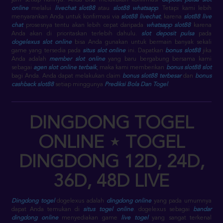
jam setiap harinya. Anda bisa melakukan konfirmasi
deposit pulsa slot
online
melalui
livechat slot88
atau
slot88 whatsapp
. Tetapi kami lebih
menyarankan Anda untuk konfirmasi via
slot88 livechat
, karena
slot88 live
chat
prosesnya tentu akan lebih cepat daripada
whatsapp slot88
karena
Anda akan di prioritaskan terlebih dahulu.
slot deposit pulsa
pada
dogelexus slot online
bisa Anda gunakan untuk bermain banyak sekali
game yang tersedia pada
situs slot online
ini. Dapatkan
bonus slot88
jika
Anda adalah
member slot online
yang baru bergabung bersama kami
sebagai
agen slot online terbaik
, maka kami memberikan
bonus slot88 slot
bagi Anda. Anda dapat melakukan claim
bonus slot88 terbesar
dan
bonus
cashback slot88
setiap minggunya
Prediksi Bola Dan Togel
.
DINGDONG TOGEL
ONLINE ⋆ TOGEL
DINGDONG 12D, 24D,
36D, 48D LIVE
Dingdong togel
dogelexus adalah
dingdong online
yang pada umumnya
dapat Anda temukan di
situs togel online
. dogelexus sebagai
bandar
dingdong online
menyediakan game
live togel
yang sangat terkenal