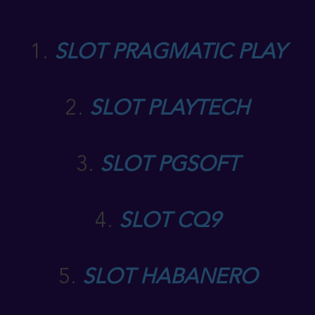
1.
SLOT PRAGMATIC PLAY
2.
SLOT PLAYTECH
3.
SLOT PGSOFT
4.
SLOT CQ9
5.
SLOT HABANERO