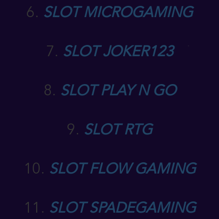
6.
SLOT MICROGAMING
7.
SLOT JOKER123
8.
SLOT PLAY N GO
9.
SLOT RTG
10.
SLOT FLOW GAMING
11.
SLOT SPADEGAMING