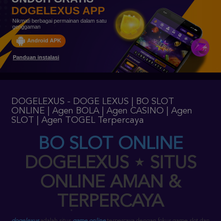
DOGELEXUS APP
Nikmati berbagai permainan dalam satu
genggaman
Android APK
Panduan instalasi
DOGELEXUS - DOGE LEXUS | BO SLOT
ONLINE | Agen BOLA | Agen CASINO | Agen
SLOT | Agen TOGEL Terpercaya
BO SLOT ONLINE
DOGELEXUS
⋆
SITUS
ONLINE AMAN &
TERPERCAYA