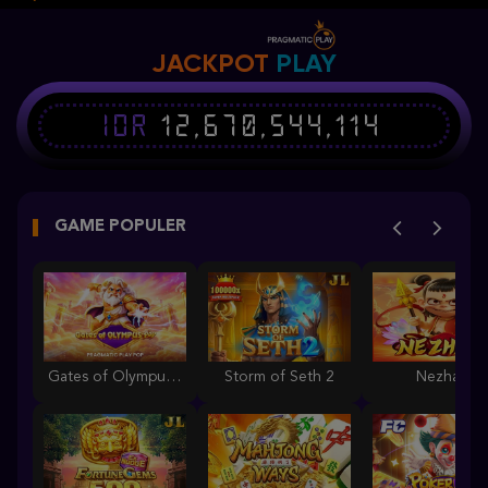
JACKPOT
PLAY
IDR
12,670,544,114
GAME POPULER
Gates of Olympus POP
Storm of Seth 2
Nezha 2