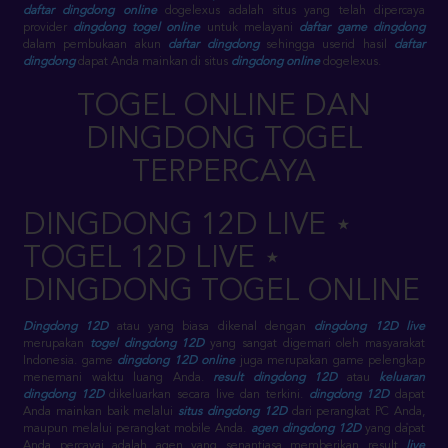
daftar dingdong online
dogelexus adalah situs yang telah dipercaya
provider
dingdong togel online
untuk melayani
daftar game dingdong
dalam pembukaan akun
daftar dingdong
sehingga userid hasil
daftar
dingdong
dapat Anda mainkan di situs
dingdong online
dogelexus.
TOGEL ONLINE DAN
DINGDONG TOGEL
TERPERCAYA
DINGDONG 12D LIVE ⋆
TOGEL 12D LIVE ⋆
DINGDONG TOGEL ONLINE
Dingdong 12D
atau yang biasa dikenal dengan
dingdong 12D live
merupakan
togel dingdong 12D
yang sangat digemari oleh masyarakat
Indonesia. game
dingdong 12D online
juga merupakan game pelengkap
menemani waktu luang Anda.
result dingdong 12D
atau
keluaran
dingdong 12D
dikeluarkan secara live dan terkini.
dingdong 12D
dapat
Anda mainkan baik melalui
situs dingdong 12D
dari perangkat PC Anda,
maupun melalui perangkat mobile Anda.
agen dingdong 12D
yang dapat
Anda percayai adalah agen yang senantiasa memberikan result
live