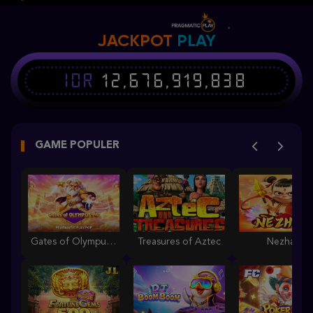
JACKPOT
PLAY
IDR
12,676,919,838
GAME POPULER
Gates of Olympus POP
Treasures of Aztec
Nezha 2