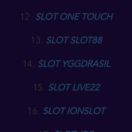
12.
SLOT ONE TOUCH
13.
SLOT SLOT88
14.
SLOT YGGDRASIL
15.
SLOT LIVE22
16.
SLOT IONSLOT