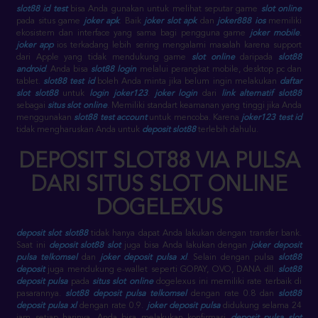
slot88 id test
bisa Anda gunakan untuk melihat seputar game
slot online
pada situs game
joker apk
. Baik
joker slot apk
dan
joker888 ios
memiliki
ekosistem dan interface yang sama bagi pengguna game
joker mobile
.
joker app
ios terkadang lebih sering mengalami masalah karena support
dari Apple yang tidak mendukung game
slot online
daripada
slot88
android
. Anda bisa
slot88 login
melalui perangkat mobile, desktop pc dan
tablet.
slot88 test id
boleh Anda minta jika belum ingin melakukan
daftar
slot slot88
untuk
login joker123
.
joker login
dari
link alternatif slot88
sebagai
situs slot online
. Memiliki standart keamanan yang tinggi jika Anda
menggunakan
slot88 test account
untuk mencoba. Karena
joker123 test id
tidak mengharuskan Anda untuk
deposit slot88
terlebih dahulu.
DEPOSIT SLOT88 VIA PULSA
DARI SITUS SLOT ONLINE
DOGELEXUS
deposit slot slot88
tidak hanya dapat Anda lakukan dengan transfer bank.
Saat ini
deposit slot88 slot
juga bisa Anda lakukan dengan
joker deposit
pulsa telkomsel
dan
joker deposit pulsa xl
. Selain dengan pulsa
slot88
deposit
juga mendukung e-wallet seperti GOPAY, OVO, DANA dll.
slot88
deposit pulsa
pada
situs slot online
dogelexus ini memiliki rate terbaik di
pasarannya.
slot88 deposit pulsa telkomsel
dengan rate 0.8 dan
slot88
deposit pulsa xl
dengan rate 0.9.
joker deposit pulsa
didukung selama 24