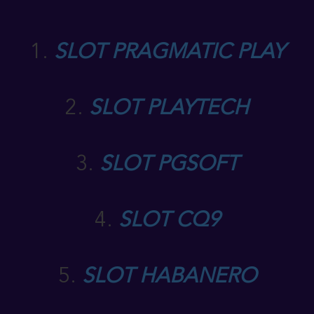
1.
SLOT PRAGMATIC PLAY
2.
SLOT PLAYTECH
3.
SLOT PGSOFT
4.
SLOT CQ9
5.
SLOT HABANERO