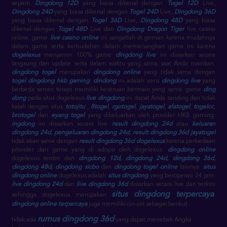
seperti
Dingdong 12D
yang biasa dikenal dengan
Togel 12D
Live,
Dingdong 24D
yang biasa dikenal dengan
Togel 24D
Live,
Dingdong 36D
yang biasa dikenal dengan
Togel 36D
Live,
Dingdong 48D
yang biasa
dikenal dengan
Togel 48D
Live dan
Dingdong Dragon Tiger
live casino
online. game
live casino online
ini sangatlah di gemari karena mudahnya
dalam game serta kemudahan dalam memenangkan game ini karena
dogelexus
menjamin 100% game
dingdong live
ini disiarkan secara
langsung dan update serta dalam waktu yang sama saat Anda mainkan.
dingdong togel
merupakan
dingdong online
yang tidak sama dengan
togel dingdong
hkb gaming
.
dindong
ini adalah versi
dingdong live
yang
berbeda server, tetapi memiliki keseruan bermain yang sama. game
ding
dong
pada situs dogelexus
live dingdong
ini dapat Anda sanding dan tidak
kalah dengan situs
totojitu
,
8togel
,
rgotogel
,
jayatogel
,
afatogel
,
togelcc
,
brotogel
dan
eyang togel
yang dikeluarkan oleh provider HKB gaming.
ingdong
ini disiarkan secara live
result dingdong 24d
atau
keluaran
dingdong 24d
,
pengeluaran dingdong 24d
,
result dingdong 36d jayatogel
tidak akan sama dengan
result dingdong 36d dogelexus
karena perbedaan
provider dari game yang di adopsi oleh dogelexus.
dingdong online
dogelexus terdiri dari
dingdong 12d
,
dingdong 24d
,
dingdong 36d
,
dingdong 48d
,
dingdong sicbo
dan
dingdong togel online
lainnya.
situs
dingdong online
dogelexus adalah
situs dingdong
yang beroperasi 24 jam.
live dingdong 24d
dan
live dingdong 36d
disiarkan secara live dan terkini
situs dingdong terpercaya
sehingga dogelexus merupakan
.
dingdong online terpercaya
juga memiliki ciri-ciri sebagai berikut :
rumus dingdong 36d
tidak ada
yang dapat menebak Angka