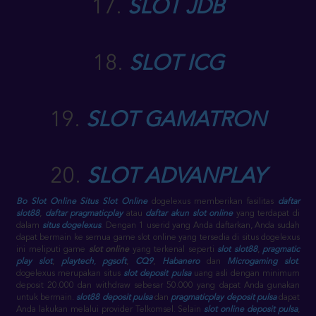
17.
SLOT JDB
18.
SLOT ICG
19.
SLOT GAMATRON
20.
SLOT ADVANPLAY
Bo Slot Online
Situs Slot Online
dogelexus memberikan fasilitas
daftar
slot88
,
daftar pragmaticplay
atau
daftar akun slot online
yang terdapat di
dalam
situs dogelexus
. Dengan 1 userid yang Anda daftarkan, Anda sudah
dapat bermain ke semua game slot online yang tersedia di situs dogelexus
ini meliputi game
slot online
yang terkenal seperti
slot slot88
,
pragmatic
play slot
,
playtech
,
pgsoft
,
CQ9
,
Habanero
dan
Microgaming slot
.
dogelexus merupakan situs
slot deposit pulsa
uang asli dengan minimum
deposit 20.000 dan withdraw sebesar 50.000 yang dapat Anda gunakan
untuk bermain.
slot88 deposit pulsa
dan
pragmaticplay deposit pulsa
dapat
Anda lakukan melalui provider Telkomsel. Selain
slot online deposit pulsa
,