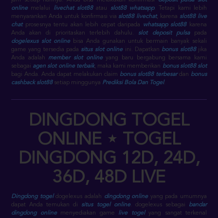
jam setiap harinya. Anda bisa melakukan konfirmasi
deposit pulsa slot
online
melalui
livechat slot88
atau
slot88 whatsapp
. Tetapi kami lebih
menyarankan Anda untuk konfirmasi via
slot88 livechat
, karena
slot88 live
chat
prosesnya tentu akan lebih cepat daripada
whatsapp slot88
karena
Anda akan di prioritaskan terlebih dahulu.
slot deposit pulsa
pada
dogelexus slot online
bisa Anda gunakan untuk bermain banyak sekali
game yang tersedia pada
situs slot online
ini. Dapatkan
bonus slot88
jika
Anda adalah
member slot online
yang baru bergabung bersama kami
sebagai
agen slot online terbaik
, maka kami memberikan
bonus slot88 slot
bagi Anda. Anda dapat melakukan claim
bonus slot88 terbesar
dan
bonus
cashback slot88
setiap minggunya
Prediksi Bola Dan Togel
.
DINGDONG TOGEL
ONLINE ⋆ TOGEL
DINGDONG 12D, 24D,
36D, 48D LIVE
Dingdong togel
dogelexus adalah
dingdong online
yang pada umumnya
dapat Anda temukan di
situs togel online
. dogelexus sebagai
bandar
dingdong online
menyediakan game
live togel
yang sangat terkenal