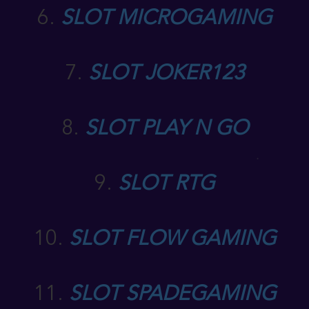
6.
SLOT MICROGAMING
7.
SLOT JOKER123
8.
SLOT PLAY N GO
9.
SLOT RTG
10.
SLOT FLOW GAMING
11.
SLOT SPADEGAMING