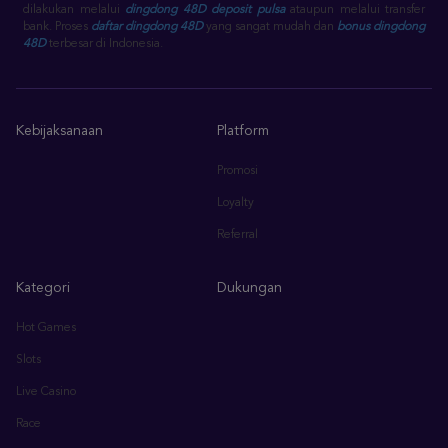
dilakukan melalui
dingdong 48D deposit pulsa
ataupun melalui transfer
bank. Proses
daftar dingdong 48D
yang sangat mudah dan
bonus dingdong
48D
terbesar di Indonesia.
Kebijaksanaan
Platform
Promosi
Loyalty
Referral
Kategori
Dukungan
Hot Games
Slots
Live Casino
Race