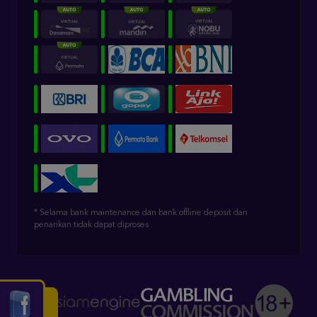
* Selama bank maintenance dan bank offline deposit dan
penarikan tidak dapat diproses