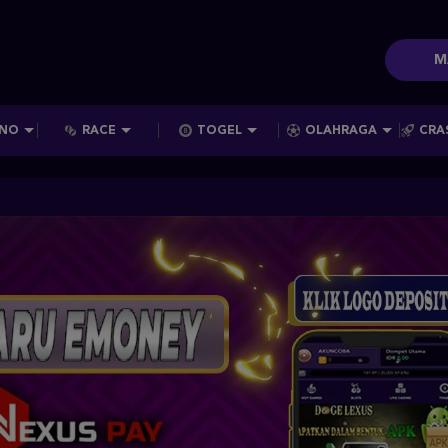
M
INO
RACE
TOGEL
OLAHRAGA
CRA