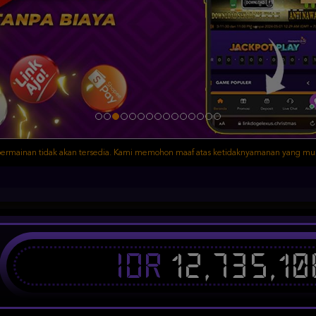
idak akan tersedia. Kami memohon maaf atas ketidaknyamanan yang mungkin ditimb
IDR
12,735,1