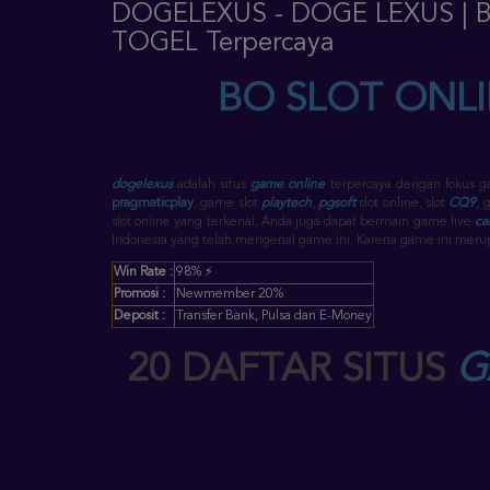
DOGELEXUS - DOGE LEXUS | B
TOGEL Terpercaya
BO SLOT ONL
dogelexus
adalah situs
game online
terpercaya dengan fokus g
pragmaticplay
, game slot
playtech
,
pgsoft
slot online
, slot
CQ9
,
slot online yang terkenal, Anda juga dapat bermain game live
ca
Indonesia yang telah mengenal game ini. Karena game ini mer
Win Rate :
98% ⚡
Promosi :
Newmember 20%
Deposit :
Transfer Bank, Pulsa dan E-Money
20 DAFTAR SITUS
G