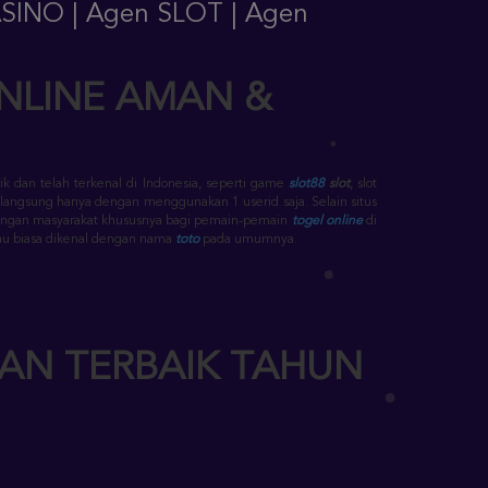
SINO | Agen SLOT | Agen
ONLINE AMAN &
 dan telah terkenal di Indonesia, seperti game
slot88
slot
, slot
 langsung hanya dengan menggunakan 1 userid saja.
Selain situs
alangan masyarakat khususnya bagi pemain-pemain
togel online
di
au biasa dikenal dengan nama
toto
pada umumnya.
AN TERBAIK TAHUN