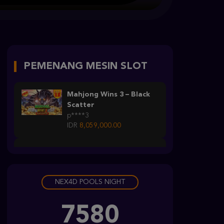
PEMENANG MESIN SLOT
Mahjong Wins 3 – Black
Scatter
p****3
IDR
8,059,000.00
Gates of Olympus Super
own
Way of Ninja
FORTUNE GARUDA 500
Scatter
h****4
IDR
7,364,000.00
NEX4D POOLS NIGHT
Sweet Bonanza 2500
7580
m***3