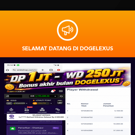
SELAMAT DATANG DI DOGELEXUS
Fat Panda adalah 
impact! Dirancang buat 
ketebak. Dengan energi 
menang besar—Fat Pan