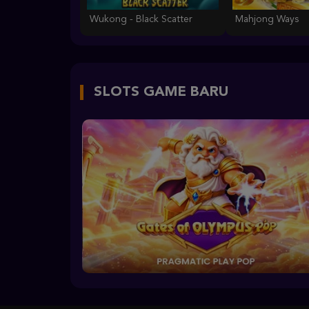
Wukong - Black Scatter
Mahjong Ways
SLOTS GAME BARU