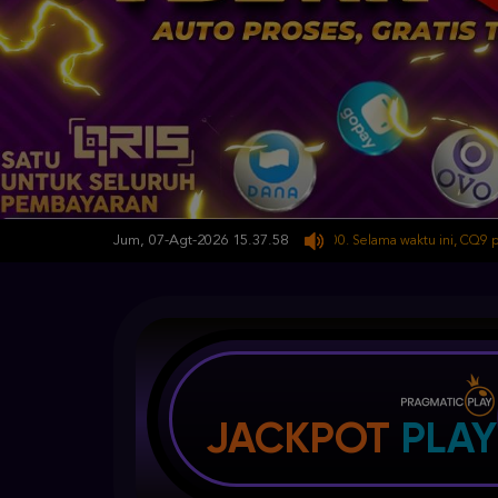
Jum, 07-Agt-2026 15.37.58
a 07-Agt-2026 dari 13.48.21 sampai 22.00.00. Selama waktu ini, CQ9 permainan t
JACKPOT
PLAY