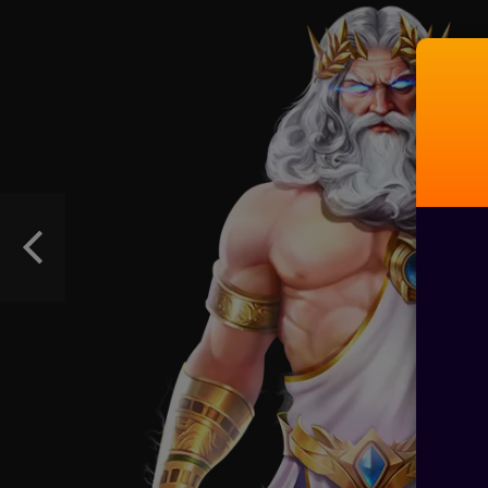
Previous