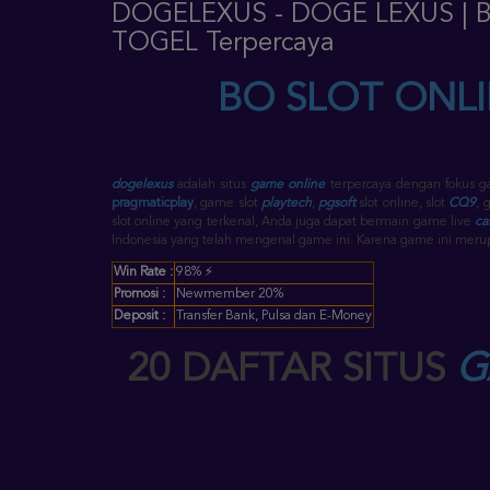
DOGELEXUS - DOGE LEXUS | B
TOGEL Terpercaya
BO SLOT ONL
dogelexus
adalah situs
game online
terpercaya dengan fokus g
pragmaticplay
, game slot
playtech
,
pgsoft
slot online
, slot
CQ9
,
slot online yang terkenal, Anda juga dapat bermain game live
ca
Indonesia yang telah mengenal game ini. Karena game ini mer
Win Rate :
98% ⚡
Promosi :
Newmember 20%
Deposit :
Transfer Bank, Pulsa dan E-Money
20 DAFTAR SITUS
G