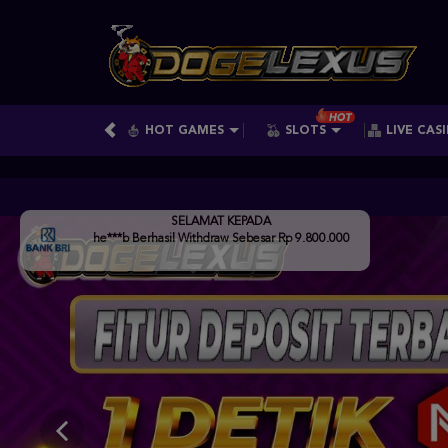
HOT GAMES
SLOTS
LIVE CAS
SELAMAT KEPADA
he***b Berhasil Withdraw Sebesar Rp 9.800.000