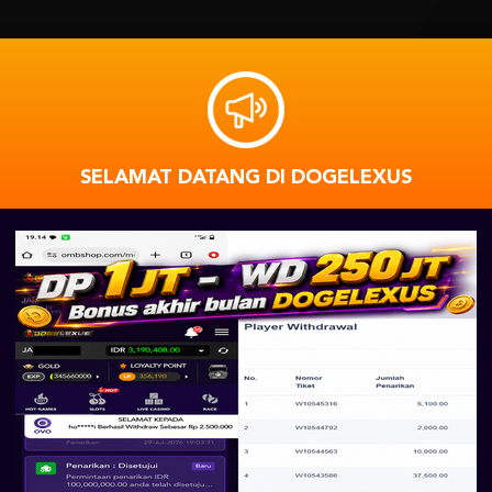
SELAMAT DATANG DI DOGELEXUS
Fat Panda adalah 
impact! Dirancang buat 
ketebak. Dengan energi 
menang besar—Fat Pan