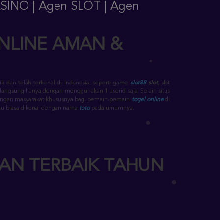
SINO | Agen SLOT | Agen
ONLINE AMAN &
 dan telah terkenal di Indonesia, seperti game
slot88
slot
, slot
 langsung hanya dengan menggunakan 1 userid saja.
Selain situs
alangan masyarakat khususnya bagi pemain-pemain
togel online
di
au biasa dikenal dengan nama
toto
pada umumnya.
AN TERBAIK TAHUN