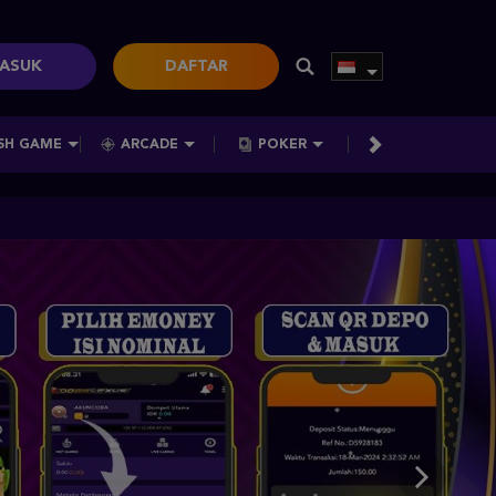
ASUK
DAFTAR
SH GAME
ARCADE
POKER
E-SPORTS