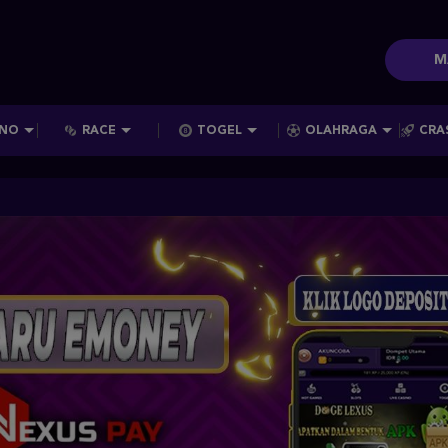
M
INO
RACE
TOGEL
OLAHRAGA
CRA