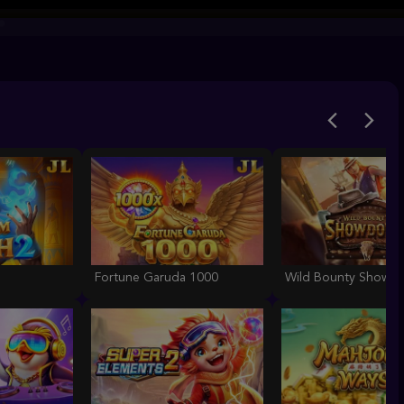
Fortune Garuda 1000
Wild Bounty Showd