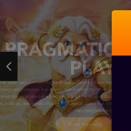
Previous