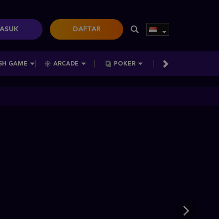
ASUK
DAFTAR
SH GAME
ARCADE
POKER
E-SPORTS