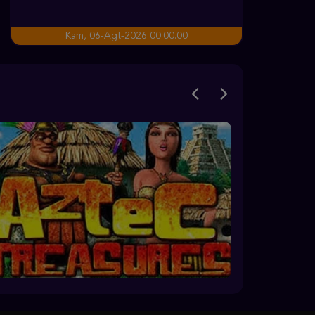
aps****5
IDR
4,656,000.00
MUSCLE FORTUNE CAT
Pedas Gila
Kam, 06-Agt-2026 00.00.00
Sugar Rush 1000
ag****8
IDR
4,420,200.00
Gates of Olympus
1000
co****6
IDR
4,334,000.00
Gates of Olympus
1000
aps****5
IDR
4,224,000.00
Gates of Olympus Super
Scatter
bomb****5