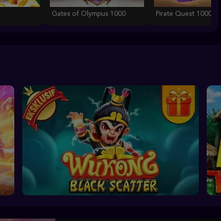
Gates of Olympus 1000
Pirate Quest 1000