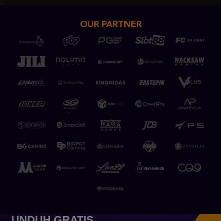
OUR PARTNER
UNDUH GRATIS