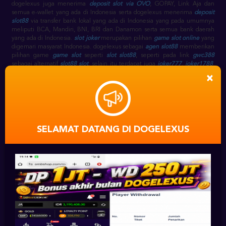
dogelexus juga menerima
deposit slot via OVO
, GOPAY, Link Aja dan
semua e-wallet yang ada di Indonesia serta dogelexus menerima
deposit
slot88
via transfer bank lokal yang ada di Indonesia yang pada umumnya
meliputi BCA, Mandiri, BNI, BRI dan Danamon serta semua bank daerah
yang ada di Indonesia.
slot joker
merupakan pilihan
game slot online
yang
digemari masyarat Indonesia. dogelexus sebagai
agen slot88
memberikan
pilihan game
game slot
seperti
slot slot88
, seperti pada link
gwc388
sebagai alternatif
slot88 slot
, selain itu terdapat juga
joker777
,
joker1788
,
joker8868
,
joker888
,
joker688
,
joker slot
sebagai link alternatif
joker
×
gaming
slot.
slot88 game
sebagai
agen slot88 terpercaya
menyediakan
slot
game joker
.
slot88 online
berjalan selama 24 jam setiap harinya, sehingga
dogelexus slot online
sebagai
agen slot slot88
juga online 24 jam pada
game
slot88 casino
.
DAFTAR SLOT88
⋆
AKUN
SELAMAT DATANG DI DOGELEXUS
SLOT ONLINE JOKER123
SLOT
daftar slot88
di dogelexus
situs online slot
untuk akun
slot88
bisa Anda
lakukan pada menu
daftar slot88 slot
yang ada diatas kanan pada situs
daftar joker gaming
ini.
situs slot88
telah berkerja sama dengan
doge lexus
slot online
menyediakan
game joker
.
daftar akun joker gaming
harus Anda
lengkapi agar
situs slot88
dapat memberikan Anda
userid slot88
disaat
Anda
daftar joker123
di
www joker123
sebagai situs alternatif
login