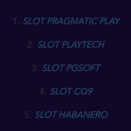
1.
SLOT PRAGMATIC PLAY
2.
SLOT PLAYTECH
3.
SLOT PGSOFT
4.
SLOT CQ9
5.
SLOT HABANERO