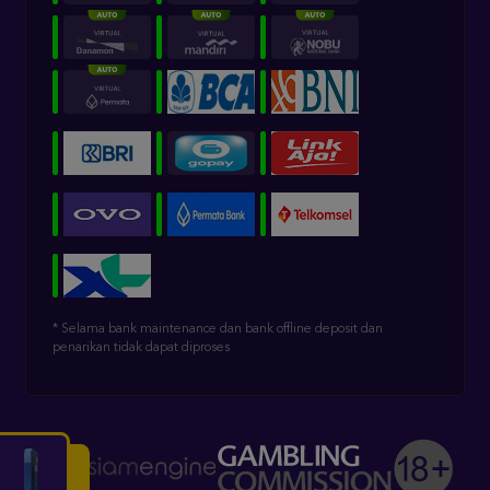
* Selama bank maintenance dan bank offline deposit dan
penarikan tidak dapat diproses