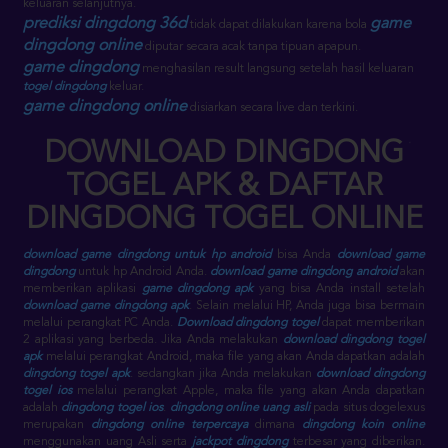
keluaran selanjutnya.
prediksi dingdong 36d
game
tidak dapat dilakukan karena bola
dingdong online
diputar secara acak tanpa tipuan apapun.
game dingdong
menghasilan result langsung setelah hasil keluaran
togel dingdong
keluar.
game dingdong online
disiarkan secara live dan terkini.
DOWNLOAD DINGDONG
TOGEL APK & DAFTAR
DINGDONG TOGEL ONLINE
download game dingdong untuk hp android
bisa Anda
download game
dingdong
untuk hp Android Anda.
download game dingdong android
akan
memberikan aplikasi
game dingdong apk
yang bisa Anda install setelah
download game dingdong apk
. Selain melalui HP, Anda juga bisa bermain
melalui perangkat PC Anda.
Download dingdong togel
dapat memberikan
2 aplikasi yang berbeda. Jika Anda melakukan
download dingdong togel
apk
melalui perangkat Android, maka file yang akan Anda dapatkan adalah
dingdong togel apk
. sedangkan jika Anda melakukan
download dingdong
togel ios
melalui perangkat Apple, maka file yang akan Anda dapatkan
adalah
dingdong togel ios
.
dingdong online uang asli
pada situs dogelexus
merupakan
dingdong online terpercaya
dimana
dingdong koin online
menggunakan uang Asli serta
jackpot dingdong
terbesar yang diberikan.