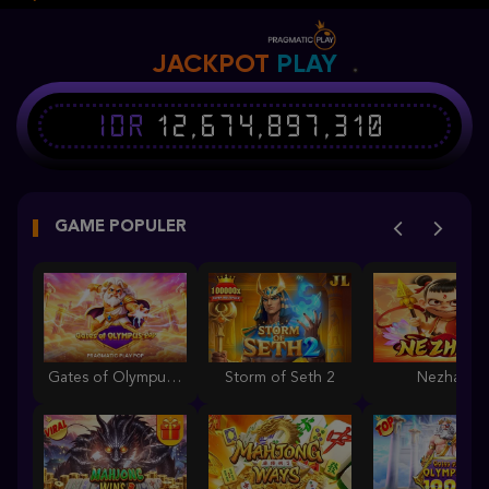
JACKPOT
PLAY
IDR
12,674,897,310
GAME POPULER
Gates of Olympus POP
Storm of Seth 2
Nezha 2