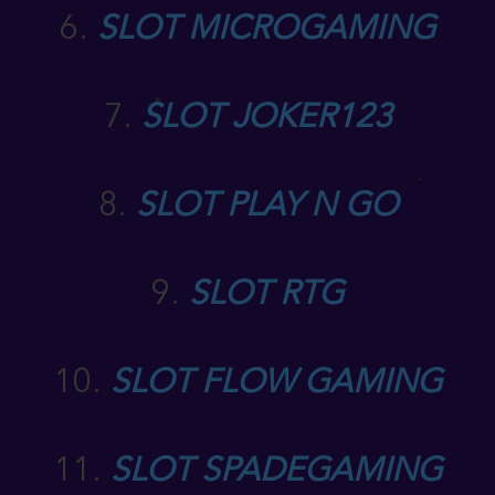
6.
SLOT MICROGAMING
7.
SLOT JOKER123
8.
SLOT PLAY N GO
9.
SLOT RTG
10.
SLOT FLOW GAMING
11.
SLOT SPADEGAMING