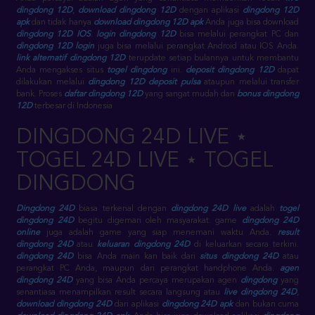
dingdong 12D
,
download dingdong 12D
dengan aplikasi
dingdong 12D
apk
dan tidak hanya
download dingdong 12D apk
Anda juga bisa download
dingdong 12D IOS
.
login dingdong 12D
bisa melalui perangkat PC dan
dingdong 12D login
juga bisa melalui perangkat Android atau IOS Anda.
link alternatif dingdong 12D
terupdate setiap bulannya untuk membantu
Anda mengakses situs
togel dingdong
ini.
deposit dingdong 12D
dapat
dilakukan melalui
dingdong 12D deposit pulsa
ataupun melalui transfer
bank. Proses
daftar dingdong 12D
yang sangat mudah dan
bonus dingdong
12D
terbesar di Indonesia
DINGDONG 24D LIVE ⋆
TOGEL 24D LIVE ⋆ TOGEL
DINGDONG
Dingdong 24D
biasa terkenal dengan
dingdong 24D live
adalah
togel
dingdong 24D
begitu digemari oleh masyarakat. game
dingdong 24D
online
juga adalah game yang siap menemani waktu Anda.
result
dingdong 24D
atau
keluaran dingdong 24D
di keluarkan secara terkini.
dingdong 24D
bisa Anda main kan baik dari
situs dingdong 24D
atau
perangkat PC Anda, maupun dari perangkat handphone Anda.
agen
dingdong 24D
yang bisa Anda percaya merupakan agen
dingdong
yang
senantiasa menampilkan result secara langsung atau
live dingdong 24D
,
download dingdong 24D
dari aplikasi
dingdong 24D apk
dan bukan cuma