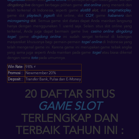
dogelexus
adalah situs
game online
terpercaya dengan fokus game slot dan
dingdong live
dengan berbagai pilihan game
slot online
yang menarik dan
telah terkenal di Indonesia, seperti game
slot88
slot
, slot
pragmaticplay
,
game slot
playtech
,
pgsoft
slot online
, slot
CQ9
, game
habanero
dan
microgaming
slot
. Semua game slot diatas dapat Anda mainkan langsung
hanya dengan menggunakan 1 userid saja.
Selain situs slot online yang
terkenal, Anda juga dapat bermain game live
casino online
dingdong
togel
. game
dingdong online
ini sudah sangat terkenal di kalangan
masyarakat khususnya bagi pemain-pemain
togel online
di Indonesia yang
telah mengenal game ini. Karena game ini merupakan game tebak angka
yang sama juga seperti Anda mainkan pada game
togel
atau biasa dikenal
dengan nama
toto
pada umumnya.
Win Rate :
98% ⚡
Promosi :
Newmember 20%
Deposit :
Transfer Bank, Pulsa dan E-Money
20 DAFTAR SITUS
GAME SLOT
TERLENGKAP DAN
TERBAIK TAHUN INI :