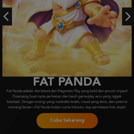
Gates of Gatot Kaca 1000
a****8
IDR
1,968,500.00
Previous
Ne
Gates of Olympus Super Scatter
p****3
IDR
1,854,500.00
FAT PANDA
Fat Panda adalah slot brand dari Pragmatic Play yang bold dan penuh impact!
Dirancang buat nyita perhatian dan kasih gameplay seru yang nggak
ketebak. Dengan energi yang meledak-ledak, visual yang kece, dan potensi
menang besar—Fat Panda bukan cuma hiburan, tapi pembawa hoki sejati!
Coba Sekarang