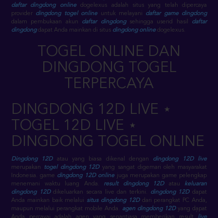
daftar dingdong online
dogelexus adalah situs yang telah dipercaya
provider
dingdong togel online
untuk melayani
daftar game dingdong
dalam pembukaan akun
daftar dingdong
sehingga userid hasil
daftar
dingdong
dapat Anda mainkan di situs
dingdong online
dogelexus.
TOGEL ONLINE DAN
DINGDONG TOGEL
TERPERCAYA
DINGDONG 12D LIVE ⋆
TOGEL 12D LIVE ⋆
DINGDONG TOGEL ONLINE
Dingdong 12D
atau yang biasa dikenal dengan
dingdong 12D live
merupakan
togel dingdong 12D
yang sangat digemari oleh masyarakat
Indonesia. game
dingdong 12D online
juga merupakan game pelengkap
menemani waktu luang Anda.
result dingdong 12D
atau
keluaran
dingdong 12D
dikeluarkan secara live dan terkini.
dingdong 12D
dapat
Anda mainkan baik melalui
situs dingdong 12D
dari perangkat PC Anda,
maupun melalui perangkat mobile Anda.
agen dingdong 12D
yang dapat
Anda percayai adalah agen yang senantiasa memberikan result
live