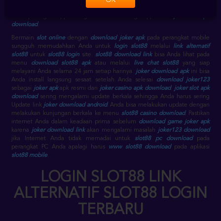
OK
Android dengan
slot88 apk
sebagai aplikasinya atau
joker download ios
untuk perangkat Apple dengan
slot88 ios
sebagai apps resmi
joker 123 apk
download
.
Bermain
slot online
dengan
download joker apk
pada perangkat mobile
sungguh memudahkan Anda untuk
login slot88
melalui
link alternatif
slot88
untuk
slot88 login
site.
slot88 download link
bisa Anda lihat pada
menu
download slot88 apk
atau melalui
live chat slot88
yang siap
melayani Anda selama 24 jam setiap harinya.
joker download apk
ini bisa
Anda install langsung sesaat setelah Anda selesai
download joker123
sebagai
joker apk
apk resmi dari
joker casino apk download
.
joker slot apk
download
sering mengalami update berkala sehingga Anda harus sering
Update link
joker download android
. Anda bisa melakukan update dengan
melakukan kunjungan berkala ke menu
slot88 casino download
. Pastikan
internet Anda dalam keadaan prima sebelum
download game joker apk
karena
joker download link
akan mengalami masalah
joker123 download
jika Internet Anda tidak memadai untuk
slot88 pc download
pada
perangkat PC Anda apalagi harus
www slot88 download
pada aplikasi
slot88 mobile
.
LOGIN SLOT88 LINK
ALTERNATIF SLOT88 LOGIN
TERBARU