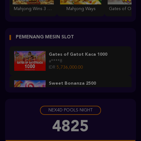
Mahjong Wins 3 – Black Scatter
Mahjong Ways
PEMENANG MESIN SLOT
Gates of Gatot Kaca 1000
a****8
IDR
5,736,000.00
Sweet Bonanza 2500
m***3
IDR
5,185,920.00
NEX4D POOLS NIGHT
Mahjong Wins Triple Pot
suka****x
4825
IDR
4,011,168.00