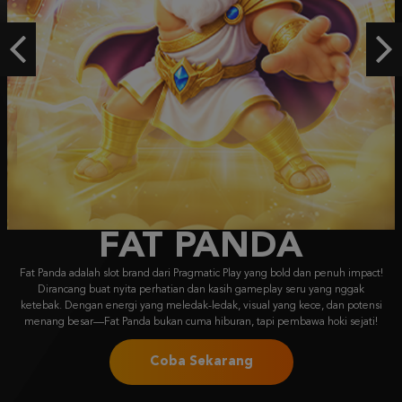
Gates of Olympus Super Scatter
h****4
IDR
7,202,000.00
Previous
Ne
Starlight Princess™ 1000
ag****8
IDR
6,460,800.00
FAT PANDA
Fat Panda adalah slot brand dari Pragmatic Play yang bold dan penuh impact!
Dirancang buat nyita perhatian dan kasih gameplay seru yang nggak
ketebak. Dengan energi yang meledak-ledak, visual yang kece, dan potensi
menang besar—Fat Panda bukan cuma hiburan, tapi pembawa hoki sejati!
Coba Sekarang