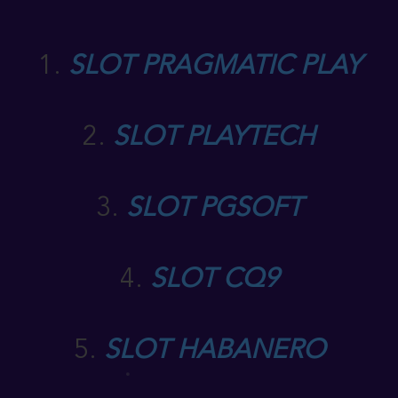
1.
SLOT PRAGMATIC PLAY
2.
SLOT PLAYTECH
3.
SLOT PGSOFT
4.
SLOT CQ9
5.
SLOT HABANERO