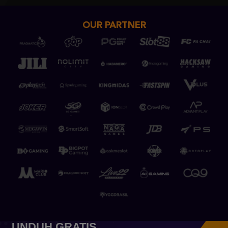
OUR PARTNER
UNDUH GRATIS