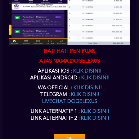
joker123
.
slot88 daftar
akun slot online
dengan proses yang cepat dapat
Anda terima sesaat setelah
daftar joker777
selesai Anda isikan datanya
dengan lengkap.
slot88 daftar
hanya membutuhkan waktu beberapa menit
untuk pengisian form
daftar joker888
disitus
joker 123
atau
slot88
sebagai
joker game
terpercaya.
slot88 online
,
joker888
,
joker123
,
jokergaming
,
joker1788
,
joker8868
,
joker777
,
joker688
sebagai alternatif
joker slot
pada
situs dogelexus
joker gaming
.
DOWNLOAD SLOT88 APK
HATI HATI PENIPUAN
SLOT SLOT88 LOGIN VERSI
ATAS NAMA DOGELEXUS
TERBARU
APLIKASI IOS :
KLIK DISINI!
APLIKASI ANDROID :
KLIK DISINI!
joker download
Setelah Anda melakukan
pendaftaran akun slot88
di
dogelexus, maka selanjutnya Anda dapat melakukan
download slot88
apk,
WA OFFICIAL :
KLIK DISINI!
aplikasi
slot88 apk
android dogelexus ini mendukung Anda dalam bermain
TELEGRAM :
KLIK DISINI!
melalui perangkat mobile smartphone Anda. Baik melalui PC atau mobile
LIVECHAT DOGELEXUS
dimana saja dan kapan saja dapat Anda mainkan semua game yang ada di
slot dogelexus ini.
slot88 download
dapat Anda
download aplikasi joker
LINK ALTERNATIF 1 :
KLIK DISINI!
123
melalui Android dan IOS.
slot88 download apk
bisa langsung diinstal
setelah Anda
download aplikasi slot88
nya.
download joker 123
lebih baik
LINK ALTERNATIF 2 :
KLIK DISINI!
segera Anda download setelah
daftar akun slot88
sehingga lebih
memudahkan Anda untuk
login slot88
.
download slot88
ini terletak pada
menu daftar
slot88 apk download
yang ada pada kanan menu utama pada
situs
dogelexus slot online
ini.
slot88 android download
untuk perangkat