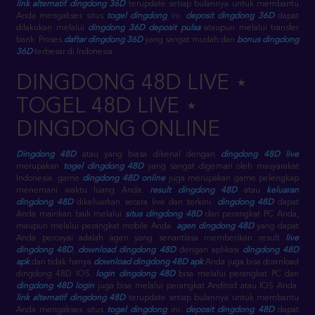
link alternatif dingdong 36D
terupdate setiap bulannya untuk membantu
Anda mengakses situs
togel dingdong
ini.
deposit dingdong 36D
dapat
dilakukan melalui
dingdong 36D deposit pulsa
ataupun melalui transfer
bank. Proses
daftar dingdong 36D
yang sangat mudah dan
bonus dingdong
36D
terbesar di Indonesia
DINGDONG 48D LIVE ⋆
TOGEL 48D LIVE ⋆
DINGDONG ONLINE
Dingdong 48D
atau yang biasa dikenal dengan
dingdong 48D live
merupakan
togel dingdong 48D
yang sangat digemari oleh masyarakat
Indonesia. game
dingdong 48D online
juga merupakan game pelengkap
menemani waktu luang Anda.
result dingdong 48D
atau
keluaran
dingdong 48D
dikeluarkan secara live dan terkini.
dingdong 48D
dapat
Anda mainkan baik melalui
situs dingdong 48D
dari perangkat PC Anda,
maupun melalui perangkat mobile Anda.
agen dingdong 48D
yang dapat
Anda percayai adalah agen yang senantiasa memberikan result
live
dingdong 48D
,
download dingdong 48D
dengan aplikasi
dingdong 48D
apk
dan tidak hanya
download dingdong 48D apk
Anda juga bisa download
dingdong 48D IOS.
login dingdong 48D
bisa melalui perangkat PC dan
dingdong 48D login
juga bisa melalui perangkat Android atau IOS Anda.
link alternatif dingdong 48D
terupdate setiap bulannya untuk membantu
Anda mengakses situs
togel dingdong
ini.
deposit dingdong 48D
dapat