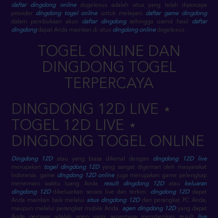
daftar dingdong online
dogelexus adalah situs yang telah dipercaya
provider
dingdong togel online
untuk melayani
daftar game dingdong
dalam pembukaan akun
daftar dingdong
sehingga userid hasil
daftar
dingdong
dapat Anda mainkan di situs
dingdong online
dogelexus.
TOGEL ONLINE DAN
DINGDONG TOGEL
TERPERCAYA
DINGDONG 12D LIVE ⋆
TOGEL 12D LIVE ⋆
DINGDONG TOGEL ONLINE
Dingdong 12D
atau yang biasa dikenal dengan
dingdong 12D live
merupakan
togel dingdong 12D
yang sangat digemari oleh masyarakat
Indonesia. game
dingdong 12D online
juga merupakan game pelengkap
menemani waktu luang Anda.
result dingdong 12D
atau
keluaran
dingdong 12D
dikeluarkan secara live dan terkini.
dingdong 12D
dapat
Anda mainkan baik melalui
situs dingdong 12D
dari perangkat PC Anda,
maupun melalui perangkat mobile Anda.
agen dingdong 12D
yang dapat
Anda percayai adalah agen yang senantiasa memberikan result
live