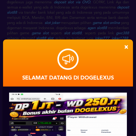
dogelexus juga menerima
deposit slot via OVO
, GOPAY, Link Aja dan
semua e-wallet yang ada di Indonesia serta dogelexus menerima
deposit
slot88
via transfer bank lokal yang ada di Indonesia yang pada umumnya
meliputi BCA, Mandiri, BNI, BRI dan Danamon serta semua bank daerah
yang ada di Indonesia.
slot joker
merupakan pilihan
game slot online
yang
digemari masyarat Indonesia. dogelexus sebagai
agen slot88
memberikan
pilihan game
game slot
seperti
slot slot88
, seperti pada link
gwc388
sebagai alternatif
slot88 slot
, selain itu terdapat juga
joker777
,
joker1788
,
joker8868
,
joker888
,
joker688
,
joker slot
sebagai link alternatif
joker
×
gaming
slot.
slot88 game
sebagai
agen slot88 terpercaya
menyediakan
slot
game joker
.
slot88 online
berjalan selama 24 jam setiap harinya, sehingga
dogelexus slot online
sebagai
agen slot slot88
juga online 24 jam pada
game
slot88 casino
.
DAFTAR SLOT88
⋆
AKUN
SELAMAT DATANG DI DOGELEXUS
SLOT ONLINE JOKER123
SLOT
daftar slot88
di dogelexus
situs online slot
untuk akun
slot88
bisa Anda
lakukan pada menu
daftar slot88 slot
yang ada diatas kanan pada situs
daftar joker gaming
ini.
situs slot88
telah berkerja sama dengan
doge lexus
slot online
menyediakan
game joker
.
daftar akun joker gaming
harus Anda
lengkapi agar
situs slot88
dapat memberikan Anda
userid slot88
disaat
Anda
daftar joker123
di
www joker123
sebagai situs alternatif
login