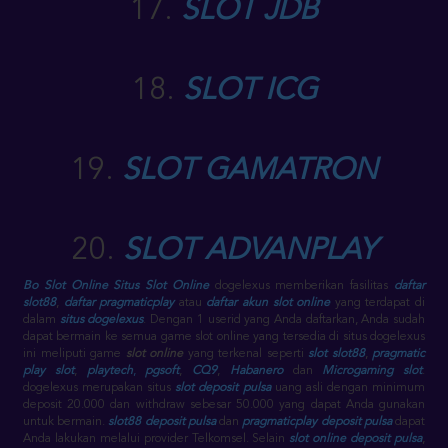
17.
SLOT JDB
18.
SLOT ICG
19.
SLOT GAMATRON
20.
SLOT ADVANPLAY
Bo Slot Online
Situs Slot Online
dogelexus memberikan fasilitas
daftar
slot88
,
daftar pragmaticplay
atau
daftar akun slot online
yang terdapat di
dalam
situs dogelexus
. Dengan 1 userid yang Anda daftarkan, Anda sudah
dapat bermain ke semua game slot online yang tersedia di situs dogelexus
ini meliputi game
slot online
yang terkenal seperti
slot slot88
,
pragmatic
play slot
,
playtech
,
pgsoft
,
CQ9
,
Habanero
dan
Microgaming slot
.
dogelexus merupakan situs
slot deposit pulsa
uang asli dengan minimum
deposit 20.000 dan withdraw sebesar 50.000 yang dapat Anda gunakan
untuk bermain.
slot88 deposit pulsa
dan
pragmaticplay deposit pulsa
dapat
Anda lakukan melalui provider Telkomsel. Selain
slot online deposit pulsa
,