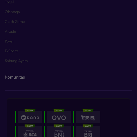
Togel
Olahraga
Crash Game
Arcade
Poker
E-Sports
Sabung Ayam
Komunitas