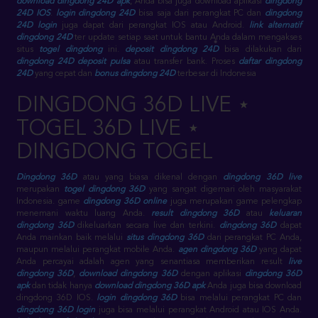
download dingdong 24D apk
, Anda bisa juga download aplikasi
dingdong
24D IOS
.
login dingdong 24D
bisa saja dari perangkat PC dan
dingdong
24D login
juga dapat dari perangkat IOS atau Android.
link alternatif
dingdong 24D
ter update setiap saat untuk bantu Anda dalam mengakses
situs
togel dingdong
ini.
deposit dingdong 24D
bisa dilakukan dari
dingdong 24D deposit pulsa
atau transfer bank. Proses
daftar dingdong
24D
yang cepat dan
bonus dingdong 24D
terbesar di Indonesia
DINGDONG 36D LIVE ⋆
TOGEL 36D LIVE ⋆
DINGDONG TOGEL
Dingdong 36D
atau yang biasa dikenal dengan
dingdong 36D live
merupakan
togel dingdong 36D
yang sangat digemari oleh masyarakat
Indonesia. game
dingdong 36D online
juga merupakan game pelengkap
menemani waktu luang Anda.
result dingdong 36D
atau
keluaran
dingdong 36D
dikeluarkan secara live dan terkini.
dingdong 36D
dapat
Anda mainkan baik melalui
situs dingdong 36D
dari perangkat PC Anda,
maupun melalui perangkat mobile Anda.
agen dingdong 36D
yang dapat
Anda percayai adalah agen yang senantiasa memberikan result
live
dingdong 36D
,
download dingdong 36D
dengan aplikasi
dingdong 36D
apk
dan tidak hanya
download dingdong 36D apk
Anda juga bisa download
dingdong 36D IOS.
login dingdong 36D
bisa melalui perangkat PC dan
dingdong 36D login
juga bisa melalui perangkat Android atau IOS Anda.