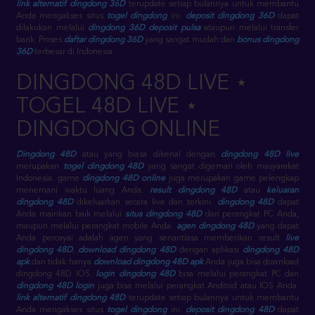
link alternatif dingdong 36D
terupdate setiap bulannya untuk membantu
Anda mengakses situs
togel dingdong
ini.
deposit dingdong 36D
dapat
dilakukan melalui
dingdong 36D deposit pulsa
ataupun melalui transfer
bank. Proses
daftar dingdong 36D
yang sangat mudah dan
bonus dingdong
36D
terbesar di Indonesia
DINGDONG 48D LIVE ⋆
TOGEL 48D LIVE ⋆
DINGDONG ONLINE
Dingdong 48D
atau yang biasa dikenal dengan
dingdong 48D live
merupakan
togel dingdong 48D
yang sangat digemari oleh masyarakat
Indonesia. game
dingdong 48D online
juga merupakan game pelengkap
menemani waktu luang Anda.
result dingdong 48D
atau
keluaran
dingdong 48D
dikeluarkan secara live dan terkini.
dingdong 48D
dapat
Anda mainkan baik melalui
situs dingdong 48D
dari perangkat PC Anda,
maupun melalui perangkat mobile Anda.
agen dingdong 48D
yang dapat
Anda percayai adalah agen yang senantiasa memberikan result
live
dingdong 48D
,
download dingdong 48D
dengan aplikasi
dingdong 48D
apk
dan tidak hanya
download dingdong 48D apk
Anda juga bisa download
dingdong 48D IOS.
login dingdong 48D
bisa melalui perangkat PC dan
dingdong 48D login
juga bisa melalui perangkat Android atau IOS Anda.
link alternatif dingdong 48D
terupdate setiap bulannya untuk membantu
Anda mengakses situs
togel dingdong
ini.
deposit dingdong 48D
dapat