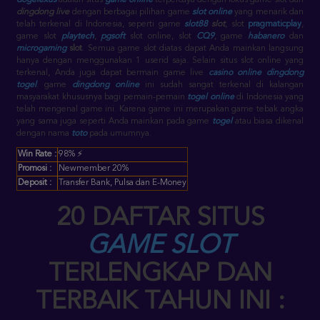
dogelexus
adalah situs
game online
terpercaya dengan fokus game slot dan
dingdong live
dengan berbagai pilihan game
slot online
yang menarik dan
telah terkenal di Indonesia, seperti game
slot88
slot
, slot
pragmaticplay
,
game slot
playtech
,
pgsoft
slot online
, slot
CQ9
, game
habanero
dan
microgaming
slot
. Semua game slot diatas dapat Anda mainkan langsung
hanya dengan menggunakan 1 userid saja.
Selain situs slot online yang
terkenal, Anda juga dapat bermain game live
casino online
dingdong
togel
. game
dingdong online
ini sudah sangat terkenal di kalangan
masyarakat khususnya bagi pemain-pemain
togel online
di Indonesia yang
telah mengenal game ini. Karena game ini merupakan game tebak angka
yang sama juga seperti Anda mainkan pada game
togel
atau biasa dikenal
dengan nama
toto
pada umumnya.
Win Rate :
98% ⚡
Promosi :
Newmember 20%
Deposit :
Transfer Bank, Pulsa dan E-Money
20 DAFTAR SITUS
GAME SLOT
TERLENGKAP DAN
TERBAIK TAHUN INI :