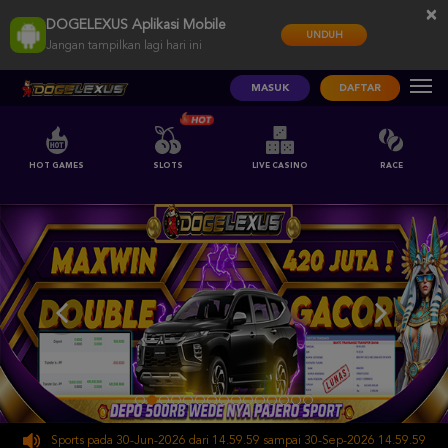
×
DOGELEXUS Aplikasi Mobile
UNDUH
Jangan tampilkan lagi hari ini
MASUK
DAFTAR
HOT GAMES
SLOTS
LIVE CASINO
RACE
ual Sports pada 30-Jun-2026 dari 14.59.59 sampai 30-Sep-2026 14.59.59. Selama wa