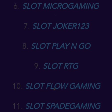
6.
SLOT MICROGAMING
7.
SLOT JOKER123
8.
SLOT PLAY N GO
9.
SLOT RTG
10.
SLOT FLOW GAMING
11.
SLOT SPADEGAMING