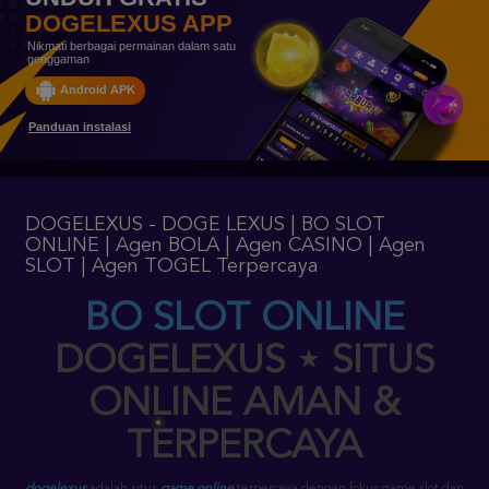
DOGELEXUS APP
Nikmati berbagai permainan dalam satu
genggaman
Android APK
Panduan instalasi
DOGELEXUS - DOGE LEXUS | BO SLOT
ONLINE | Agen BOLA | Agen CASINO | Agen
SLOT | Agen TOGEL Terpercaya
BO SLOT ONLINE
DOGELEXUS
⋆
SITUS
ONLINE AMAN &
TERPERCAYA