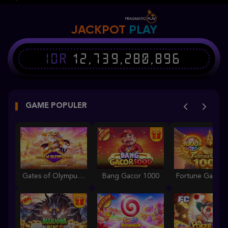
JACKPOT
PLAY
IDR
12,739,280,896
GAME POPULER
Gates of Olympus POP
Bang Gacor 1000