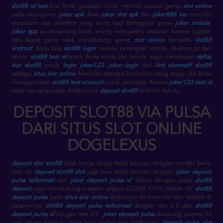
slot88 id test
bisa Anda gunakan untuk melihat seputar game
slot online
pada situs game
joker apk
. Baik
joker slot apk
dan
joker888 ios
memiliki
ekosistem dan interface yang sama bagi pengguna game
joker mobile
.
joker app
ios terkadang lebih sering mengalami masalah karena support
dari Apple yang tidak mendukung game
slot online
daripada
slot88
android
. Anda bisa
slot88 login
melalui perangkat mobile, desktop pc dan
tablet.
slot88 test id
boleh Anda minta jika belum ingin melakukan
daftar
slot slot88
untuk
login joker123
.
joker login
dari
link alternatif slot88
sebagai
situs slot online
. Memiliki standart keamanan yang tinggi jika Anda
menggunakan
slot88 test account
untuk mencoba. Karena
joker123 test id
tidak mengharuskan Anda untuk
deposit slot88
terlebih dahulu.
DEPOSIT SLOT88 VIA PULSA
DARI SITUS SLOT ONLINE
DOGELEXUS
deposit slot slot88
tidak hanya dapat Anda lakukan dengan transfer bank.
Saat ini
deposit slot88 slot
juga bisa Anda lakukan dengan
joker deposit
pulsa telkomsel
dan
joker deposit pulsa xl
. Selain dengan pulsa
slot88
deposit
juga mendukung e-wallet seperti GOPAY, OVO, DANA dll.
slot88
deposit pulsa
pada
situs slot online
dogelexus ini memiliki rate terbaik di
pasarannya.
slot88 deposit pulsa telkomsel
dengan rate 0.8 dan
slot88
deposit pulsa xl
dengan rate 0.9.
joker deposit pulsa
didukung selama 24