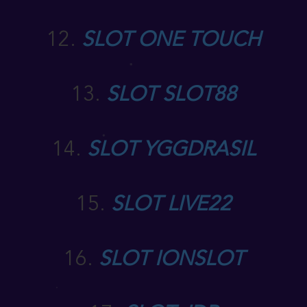
12.
SLOT ONE TOUCH
13.
SLOT SLOT88
14.
SLOT YGGDRASIL
15.
SLOT LIVE22
16.
SLOT IONSLOT