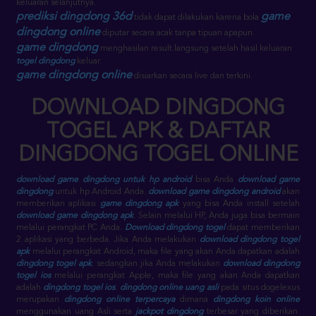
keluaran selanjutnya.
prediksi dingdong 36d
game
tidak dapat dilakukan karena bola
dingdong online
diputar secara acak tanpa tipuan apapun.
game dingdong
menghasilan result langsung setelah hasil keluaran
togel dingdong
keluar.
game dingdong online
disiarkan secara live dan terkini.
DOWNLOAD DINGDONG
TOGEL APK & DAFTAR
DINGDONG TOGEL ONLINE
download game dingdong untuk hp android
bisa Anda
download game
dingdong
untuk hp Android Anda.
download game dingdong android
akan
memberikan aplikasi
game dingdong apk
yang bisa Anda install setelah
download game dingdong apk
. Selain melalui HP, Anda juga bisa bermain
melalui perangkat PC Anda.
Download dingdong togel
dapat memberikan
2 aplikasi yang berbeda. Jika Anda melakukan
download dingdong togel
apk
melalui perangkat Android, maka file yang akan Anda dapatkan adalah
dingdong togel apk
. sedangkan jika Anda melakukan
download dingdong
togel ios
melalui perangkat Apple, maka file yang akan Anda dapatkan
adalah
dingdong togel ios
.
dingdong online uang asli
pada situs dogelexus
merupakan
dingdong online terpercaya
dimana
dingdong koin online
menggunakan uang Asli serta
jackpot dingdong
terbesar yang diberikan.