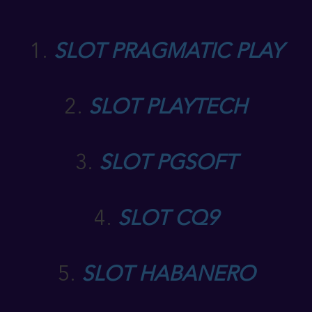
1.
SLOT PRAGMATIC PLAY
2.
SLOT PLAYTECH
3.
SLOT PGSOFT
4.
SLOT CQ9
5.
SLOT HABANERO