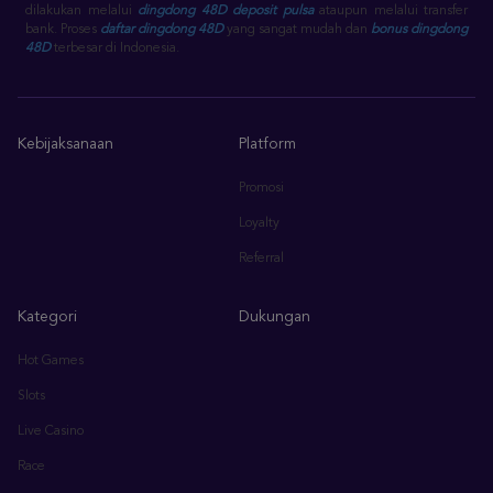
dilakukan melalui
dingdong 48D deposit pulsa
ataupun melalui transfer
bank. Proses
daftar dingdong 48D
yang sangat mudah dan
bonus dingdong
48D
terbesar di Indonesia.
Kebijaksanaan
Platform
Promosi
Loyalty
Referral
Kategori
Dukungan
Hot Games
Slots
Live Casino
Race