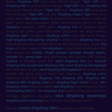
seperti
Dingdong 12D
yang biasa dikenal dengan
Togel 12D
Live,
Dingdong 24D
yang biasa dikenal dengan
Togel 24D
Live,
Dingdong 36D
yang biasa dikenal dengan
Togel 36D
Live,
Dingdong 48D
yang biasa
dikenal dengan
Togel 48D
Live dan
Dingdong Dragon Tiger
live casino
online. game
live casino online
ini sangatlah di gemari karena mudahnya
dalam game serta kemudahan dalam memenangkan game ini karena
dogelexus
menjamin 100% game
dingdong live
ini disiarkan secara
langsung dan update serta dalam waktu yang sama saat Anda mainkan.
dingdong togel
merupakan
dingdong online
yang tidak sama dengan
togel dingdong
hkb gaming
.
dindong
ini adalah versi
dingdong live
yang
berbeda server, tetapi memiliki keseruan bermain yang sama. game
ding
dong
pada situs dogelexus
live dingdong
ini dapat Anda sanding dan tidak
kalah dengan situs
totojitu
,
8togel
,
rgotogel
,
jayatogel
,
afatogel
,
togelcc
,
brotogel
dan
eyang togel
yang dikeluarkan oleh provider HKB gaming.
ingdong
ini disiarkan secara live
result dingdong 24d
atau
keluaran
dingdong 24d
,
pengeluaran dingdong 24d
,
result dingdong 36d jayatogel
tidak akan sama dengan
result dingdong 36d dogelexus
karena perbedaan
provider dari game yang di adopsi oleh dogelexus.
dingdong online
dogelexus terdiri dari
dingdong 12d
,
dingdong 24d
,
dingdong 36d
,
dingdong 48d
,
dingdong sicbo
dan
dingdong togel online
lainnya.
situs
dingdong online
dogelexus adalah
situs dingdong
yang beroperasi 24 jam.
live dingdong 24d
dan
live dingdong 36d
disiarkan secara live dan terkini
situs dingdong terpercaya
sehingga dogelexus merupakan
.
dingdong online terpercaya
juga memiliki ciri-ciri sebagai berikut :
rumus dingdong 36d
tidak ada
yang dapat menebak Angka