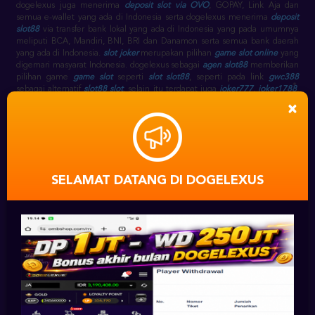
dogelexus juga menerima
deposit slot via OVO
, GOPAY, Link Aja dan
semua e-wallet yang ada di Indonesia serta dogelexus menerima
deposit
slot88
via transfer bank lokal yang ada di Indonesia yang pada umumnya
meliputi BCA, Mandiri, BNI, BRI dan Danamon serta semua bank daerah
yang ada di Indonesia.
slot joker
merupakan pilihan
game slot online
yang
digemari masyarat Indonesia. dogelexus sebagai
agen slot88
memberikan
pilihan game
game slot
seperti
slot slot88
, seperti pada link
gwc388
sebagai alternatif
slot88 slot
, selain itu terdapat juga
joker777
,
joker1788
,
joker8868
,
joker888
,
joker688
,
joker slot
sebagai link alternatif
joker
×
gaming
slot.
slot88 game
sebagai
agen slot88 terpercaya
menyediakan
slot
game joker
.
slot88 online
berjalan selama 24 jam setiap harinya, sehingga
dogelexus slot online
sebagai
agen slot slot88
juga online 24 jam pada
game
slot88 casino
.
DAFTAR SLOT88
⋆
AKUN
SELAMAT DATANG DI DOGELEXUS
SLOT ONLINE JOKER123
SLOT
daftar slot88
di dogelexus
situs online slot
untuk akun
slot88
bisa Anda
lakukan pada menu
daftar slot88 slot
yang ada diatas kanan pada situs
daftar joker gaming
ini.
situs slot88
telah berkerja sama dengan
doge lexus
slot online
menyediakan
game joker
.
daftar akun joker gaming
harus Anda
lengkapi agar
situs slot88
dapat memberikan Anda
userid slot88
disaat
Anda
daftar joker123
di
www joker123
sebagai situs alternatif
login