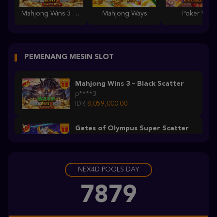
Mahjong Wins 3 – Black Scatter
Mahjong Ways
Poker Win
PEMENANG MESIN SLOT
Mahjong Wins 3 – Black Scatter
p****3
IDR
8,059,000.00
Gates of Olympus Super Scatter
h****4
IDR
7,364,000.00
NEX4D POOLS DAY
Gates of Olympus Super Scatter
h****4
7879
IDR
7,202,000.00