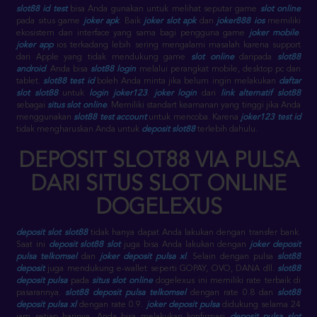
slot88 id test
bisa Anda gunakan untuk melihat seputar game
slot online
pada situs game
joker apk
. Baik
joker slot apk
dan
joker888 ios
memiliki
ekosistem dan interface yang sama bagi pengguna game
joker mobile
.
joker app
ios terkadang lebih sering mengalami masalah karena support
dari Apple yang tidak mendukung game
slot online
daripada
slot88
android
. Anda bisa
slot88 login
melalui perangkat mobile, desktop pc dan
tablet.
slot88 test id
boleh Anda minta jika belum ingin melakukan
daftar
slot slot88
untuk
login joker123
.
joker login
dari
link alternatif slot88
sebagai
situs slot online
. Memiliki standart keamanan yang tinggi jika Anda
menggunakan
slot88 test account
untuk mencoba. Karena
joker123 test id
tidak mengharuskan Anda untuk
deposit slot88
terlebih dahulu.
DEPOSIT SLOT88 VIA PULSA
DARI SITUS SLOT ONLINE
DOGELEXUS
deposit slot slot88
tidak hanya dapat Anda lakukan dengan transfer bank.
Saat ini
deposit slot88 slot
juga bisa Anda lakukan dengan
joker deposit
pulsa telkomsel
dan
joker deposit pulsa xl
. Selain dengan pulsa
slot88
deposit
juga mendukung e-wallet seperti GOPAY, OVO, DANA dll.
slot88
deposit pulsa
pada
situs slot online
dogelexus ini memiliki rate terbaik di
pasarannya.
slot88 deposit pulsa telkomsel
dengan rate 0.8 dan
slot88
deposit pulsa xl
dengan rate 0.9.
joker deposit pulsa
didukung selama 24