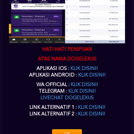
joker123
.
slot88 daftar
akun slot online
dengan proses yang cepat dapat
Anda terima sesaat setelah
daftar joker777
selesai Anda isikan datanya
dengan lengkap.
slot88 daftar
hanya membutuhkan waktu beberapa menit
untuk pengisian form
daftar joker888
disitus
joker 123
atau
slot88
sebagai
joker game
terpercaya.
slot88 online
,
joker888
,
joker123
,
jokergaming
,
joker1788
,
joker8868
,
joker777
,
joker688
sebagai alternatif
joker slot
pada
situs dogelexus
joker gaming
.
DOWNLOAD SLOT88 APK
HATI HATI PENIPUAN
SLOT SLOT88 LOGIN VERSI
ATAS NAMA DOGELEXUS
TERBARU
APLIKASI IOS :
KLIK DISINI!
APLIKASI ANDROID :
KLIK DISINI!
joker download
Setelah Anda melakukan
pendaftaran akun slot88
di
dogelexus, maka selanjutnya Anda dapat melakukan
download slot88
apk,
WA OFFICIAL :
KLIK DISINI!
aplikasi
slot88 apk
android dogelexus ini mendukung Anda dalam bermain
TELEGRAM :
KLIK DISINI!
melalui perangkat mobile smartphone Anda. Baik melalui PC atau mobile
LIVECHAT DOGELEXUS
dimana saja dan kapan saja dapat Anda mainkan semua game yang ada di
slot dogelexus ini.
slot88 download
dapat Anda
download aplikasi joker
LINK ALTERNATIF 1 :
KLIK DISINI!
123
melalui Android dan IOS.
slot88 download apk
bisa langsung diinstal
setelah Anda
download aplikasi slot88
nya.
download joker 123
lebih baik
LINK ALTERNATIF 2 :
KLIK DISINI!
segera Anda download setelah
daftar akun slot88
sehingga lebih
memudahkan Anda untuk
login slot88
.
download slot88
ini terletak pada
menu daftar
slot88 apk download
yang ada pada kanan menu utama pada
situs
dogelexus slot online
ini.
slot88 android download
untuk perangkat