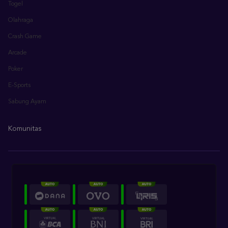
Togel
Olahraga
Crash Game
Arcade
Poker
E-Sports
Sabung Ayam
Komunitas