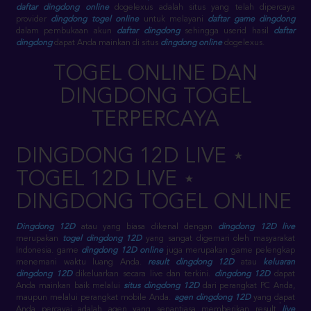
daftar dingdong online
dogelexus adalah situs yang telah dipercaya
provider
dingdong togel online
untuk melayani
daftar game dingdong
dalam pembukaan akun
daftar dingdong
sehingga userid hasil
daftar
dingdong
dapat Anda mainkan di situs
dingdong online
dogelexus.
TOGEL ONLINE DAN
DINGDONG TOGEL
TERPERCAYA
DINGDONG 12D LIVE ⋆
TOGEL 12D LIVE ⋆
DINGDONG TOGEL ONLINE
Dingdong 12D
atau yang biasa dikenal dengan
dingdong 12D live
merupakan
togel dingdong 12D
yang sangat digemari oleh masyarakat
Indonesia. game
dingdong 12D online
juga merupakan game pelengkap
menemani waktu luang Anda.
result dingdong 12D
atau
keluaran
dingdong 12D
dikeluarkan secara live dan terkini.
dingdong 12D
dapat
Anda mainkan baik melalui
situs dingdong 12D
dari perangkat PC Anda,
maupun melalui perangkat mobile Anda.
agen dingdong 12D
yang dapat
Anda percayai adalah agen yang senantiasa memberikan result
live