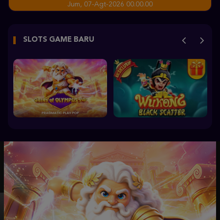
Sweet Bonanza 2500
Jum, 07-Agt-2026 00.00.00
m***3
IDR
5,298,200.00
SLOTS GAME BARU
Gates of Olympus 1000
lu****7
IDR
4,863,400.00
Sweet Bonanza 2500
m***3
IDR
4,199,670.00
Mahjong Wins 3 – Black Scatter
p****3
IDR
4,106,000.00
Sweet Bonanza 2500
m***3
IDR
4,031,800.00