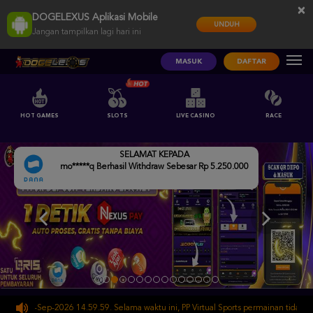
×
DOGELEXUS Aplikasi Mobile
UNDUH
Jangan tampilkan lagi hari ini
MASUK
DAFTAR
HOT GAMES
SLOTS
LIVE CASINO
RACE
SELAMAT KEPADA
mo*****q Berhasil Withdraw Sebesar Rp 5.250.000
30-Sep-2026 14.59.59. Selama waktu ini, PP Virtual Sports permainan tidak akan t