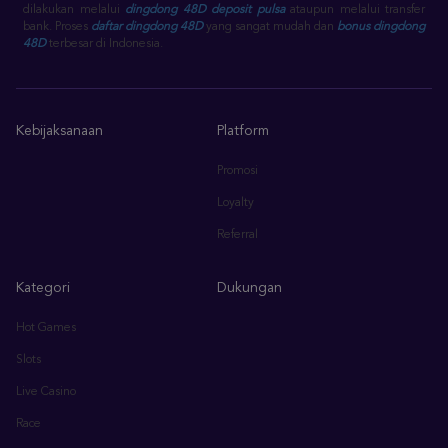
dilakukan melalui
dingdong 48D deposit pulsa
ataupun melalui transfer
bank. Proses
daftar dingdong 48D
yang sangat mudah dan
bonus dingdong
48D
terbesar di Indonesia.
Kebijaksanaan
Platform
Promosi
Loyalty
Referral
Kategori
Dukungan
Hot Games
Slots
Live Casino
Race