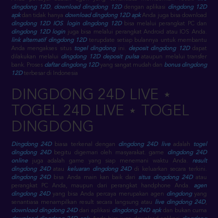
dingdong 12D
,
download dingdong 12D
dengan aplikasi
dingdong 12D
apk
dan tidak hanya
download dingdong 12D apk
Anda juga bisa download
dingdong 12D IOS
.
login dingdong 12D
bisa melalui perangkat PC dan
dingdong 12D login
juga bisa melalui perangkat Android atau IOS Anda.
link alternatif dingdong 12D
terupdate setiap bulannya untuk membantu
Anda mengakses situs
togel dingdong
ini.
deposit dingdong 12D
dapat
dilakukan melalui
dingdong 12D deposit pulsa
ataupun melalui transfer
bank. Proses
daftar dingdong 12D
yang sangat mudah dan
bonus dingdong
12D
terbesar di Indonesia
DINGDONG 24D LIVE ⋆
TOGEL 24D LIVE ⋆ TOGEL
DINGDONG
Dingdong 24D
biasa terkenal dengan
dingdong 24D live
adalah
togel
dingdong 24D
begitu digemari oleh masyarakat. game
dingdong 24D
online
juga adalah game yang siap menemani waktu Anda.
result
dingdong 24D
atau
keluaran dingdong 24D
di keluarkan secara terkini.
dingdong 24D
bisa Anda main kan baik dari
situs dingdong 24D
atau
perangkat PC Anda, maupun dari perangkat handphone Anda.
agen
dingdong 24D
yang bisa Anda percaya merupakan agen
dingdong
yang
senantiasa menampilkan result secara langsung atau
live dingdong 24D
,
download dingdong 24D
dari aplikasi
dingdong 24D apk
dan bukan cuma