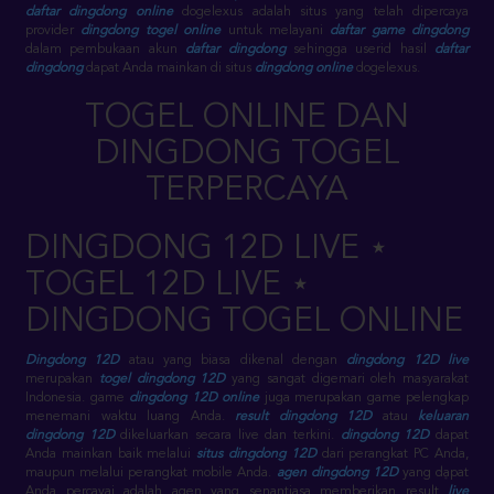
daftar dingdong online
dogelexus adalah situs yang telah dipercaya
provider
dingdong togel online
untuk melayani
daftar game dingdong
dalam pembukaan akun
daftar dingdong
sehingga userid hasil
daftar
dingdong
dapat Anda mainkan di situs
dingdong online
dogelexus.
TOGEL ONLINE DAN
DINGDONG TOGEL
TERPERCAYA
DINGDONG 12D LIVE ⋆
TOGEL 12D LIVE ⋆
DINGDONG TOGEL ONLINE
Dingdong 12D
atau yang biasa dikenal dengan
dingdong 12D live
merupakan
togel dingdong 12D
yang sangat digemari oleh masyarakat
Indonesia. game
dingdong 12D online
juga merupakan game pelengkap
menemani waktu luang Anda.
result dingdong 12D
atau
keluaran
dingdong 12D
dikeluarkan secara live dan terkini.
dingdong 12D
dapat
Anda mainkan baik melalui
situs dingdong 12D
dari perangkat PC Anda,
maupun melalui perangkat mobile Anda.
agen dingdong 12D
yang dapat
Anda percayai adalah agen yang senantiasa memberikan result
live