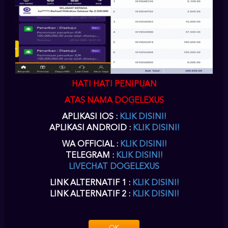
joker123
.
slot88 daftar
akun slot online
dengan proses yang cepat dapat
Anda terima sesaat setelah
daftar joker777
selesai Anda isikan datanya
dengan lengkap.
slot88 daftar
hanya membutuhkan waktu beberapa menit
untuk pengisian form
daftar joker888
disitus
joker 123
atau
slot88
sebagai
joker game
terpercaya.
slot88 online
,
joker888
,
joker123
,
jokergaming
,
joker1788
,
joker8868
,
joker777
,
joker688
sebagai alternatif
joker slot
pada
situs dogelexus
joker gaming
.
DOWNLOAD SLOT88 APK
HATI HATI PENIPUAN
SLOT SLOT88 LOGIN VERSI
ATAS NAMA DOGELEXUS
TERBARU
APLIKASI IOS :
KLIK DISINI!
APLIKASI ANDROID :
KLIK DISINI!
joker download
Setelah Anda melakukan
pendaftaran akun slot88
di
dogelexus, maka selanjutnya Anda dapat melakukan
download slot88
apk,
WA OFFICIAL :
KLIK DISINI!
aplikasi
slot88 apk
android dogelexus ini mendukung Anda dalam bermain
TELEGRAM :
KLIK DISINI!
melalui perangkat mobile smartphone Anda. Baik melalui PC atau mobile
LIVECHAT DOGELEXUS
dimana saja dan kapan saja dapat Anda mainkan semua game yang ada di
slot dogelexus ini.
slot88 download
dapat Anda
download aplikasi joker
LINK ALTERNATIF 1 :
KLIK DISINI!
123
melalui Android dan IOS.
slot88 download apk
bisa langsung diinstal
setelah Anda
download aplikasi slot88
nya.
download joker 123
lebih baik
LINK ALTERNATIF 2 :
KLIK DISINI!
segera Anda download setelah
daftar akun slot88
sehingga lebih
memudahkan Anda untuk
login slot88
.
download slot88
ini terletak pada
menu daftar
slot88 apk download
yang ada pada kanan menu utama pada
situs
dogelexus slot online
ini.
slot88 android download
untuk perangkat