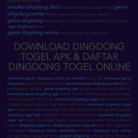
keluaran selanjutnya.
prediksi dingdong 36d
game
tidak dapat dilakukan karena bola
dingdong online
diputar secara acak tanpa tipuan apapun.
game dingdong
menghasilan result langsung setelah hasil keluaran
togel dingdong
keluar.
game dingdong online
disiarkan secara live dan terkini.
DOWNLOAD DINGDONG
TOGEL APK & DAFTAR
DINGDONG TOGEL ONLINE
download game dingdong untuk hp android
bisa Anda
download game
dingdong
untuk hp Android Anda.
download game dingdong android
akan
memberikan aplikasi
game dingdong apk
yang bisa Anda install setelah
download game dingdong apk
. Selain melalui HP, Anda juga bisa bermain
melalui perangkat PC Anda.
Download dingdong togel
dapat memberikan
2 aplikasi yang berbeda. Jika Anda melakukan
download dingdong togel
apk
melalui perangkat Android, maka file yang akan Anda dapatkan adalah
dingdong togel apk
. sedangkan jika Anda melakukan
download dingdong
togel ios
melalui perangkat Apple, maka file yang akan Anda dapatkan
adalah
dingdong togel ios
.
dingdong online uang asli
pada situs dogelexus
merupakan
dingdong online terpercaya
dimana
dingdong koin online
menggunakan uang Asli serta
jackpot dingdong
terbesar yang diberikan.