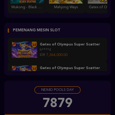
Wukong - Black Scatter
Mahjong Ways
PEMENANG MESIN SLOT
Gates of Olympus Super Scatter
h****4
IDR
7,364,000.00
Gates of Olympus Super Scatter
h****4
IDR
7,202,000.00
NEX4D POOLS DAY
Gates of Olympus 1000
w***s
7879
IDR
6,000,000.00