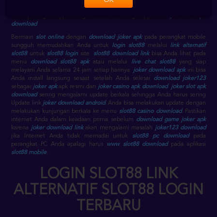
OK
Android dengan
slot88 apk
sebagai aplikasinya atau
joker download ios
untuk perangkat Apple dengan
slot88 ios
sebagai apps resmi
joker 123 apk
download
.
Bermain
slot online
dengan
download joker apk
pada perangkat mobile
sungguh memudahkan Anda untuk
login slot88
melalui
link alternatif
slot88
untuk
slot88 login
site.
slot88 download link
bisa Anda lihat pada
menu
download slot88 apk
atau melalui
live chat slot88
yang siap
melayani Anda selama 24 jam setiap harinya.
joker download apk
ini bisa
Anda install langsung sesaat setelah Anda selesai
download joker123
sebagai
joker apk
apk resmi dari
joker casino apk download
.
joker slot apk
download
sering mengalami update berkala sehingga Anda harus sering
Update link
joker download android
. Anda bisa melakukan update dengan
melakukan kunjungan berkala ke menu
slot88 casino download
. Pastikan
internet Anda dalam keadaan prima sebelum
download game joker apk
karena
joker download link
akan mengalami masalah
joker123 download
jika Internet Anda tidak memadai untuk
slot88 pc download
pada
perangkat PC Anda apalagi harus
www slot88 download
pada aplikasi
slot88 mobile
.
LOGIN SLOT88 LINK
ALTERNATIF SLOT88 LOGIN
TERBARU