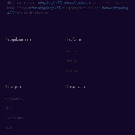
dilakukan melalui
dingdong 48D deposit pulsa
ataupun melalui transfer
bank. Proses
daftar dingdong 48D
yang sangat mudah dan
bonus dingdong
48D
terbesar di Indonesia.
Kebijaksanaan
Platform
Promosi
Loyalty
Referral
Kategori
Dukungan
Hot Games
Slots
Live Casino
Race