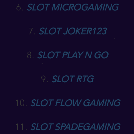
6.
SLOT MICROGAMING
7.
SLOT JOKER123
8.
SLOT PLAY N GO
9.
SLOT RTG
10.
SLOT FLOW GAMING
11.
SLOT SPADEGAMING