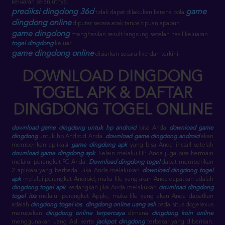
keluaran selanjutnya.
prediksi dingdong 36d
game
tidak dapat dilakukan karena bola
dingdong online
diputar secara acak tanpa tipuan apapun.
game dingdong
menghasilan result langsung setelah hasil keluaran
togel dingdong
keluar.
game dingdong online
disiarkan secara live dan terkini.
DOWNLOAD DINGDONG
TOGEL APK & DAFTAR
DINGDONG TOGEL ONLINE
download game dingdong untuk hp android
bisa Anda
download game
dingdong
untuk hp Android Anda.
download game dingdong android
akan
memberikan aplikasi
game dingdong apk
yang bisa Anda install setelah
download game dingdong apk
. Selain melalui HP, Anda juga bisa bermain
melalui perangkat PC Anda.
Download dingdong togel
dapat memberikan
2 aplikasi yang berbeda. Jika Anda melakukan
download dingdong togel
apk
melalui perangkat Android, maka file yang akan Anda dapatkan adalah
dingdong togel apk
. sedangkan jika Anda melakukan
download dingdong
togel ios
melalui perangkat Apple, maka file yang akan Anda dapatkan
adalah
dingdong togel ios
.
dingdong online uang asli
pada situs dogelexus
merupakan
dingdong online terpercaya
dimana
dingdong koin online
menggunakan uang Asli serta
jackpot dingdong
terbesar yang diberikan.