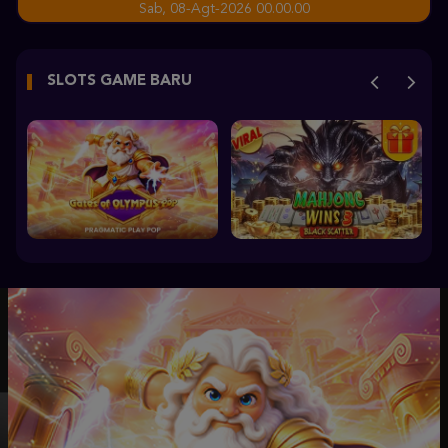
Sugar Rush 1000
Sab, 08-Agt-2026 00.00.00
ag****8
IDR
12,998,000.00
SLOTS GAME BARU
Gates of Olympus Super Scatter
h****4
IDR
11,362,800.00
Sugar Rush 1000
ag****8
IDR
10,299,200.00
Sugar Rush 1000
ag****8
IDR
6,882,000.00
Sugar Rush 1000
ag****8
IDR
4,886,400.00