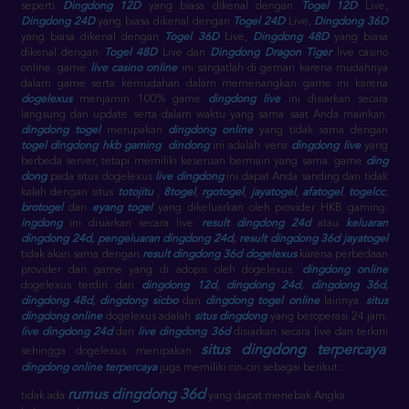
seperti
Dingdong 12D
yang biasa dikenal dengan
Togel 12D
Live,
Dingdong 24D
yang biasa dikenal dengan
Togel 24D
Live,
Dingdong 36D
yang biasa dikenal dengan
Togel 36D
Live,
Dingdong 48D
yang biasa
dikenal dengan
Togel 48D
Live dan
Dingdong Dragon Tiger
live casino
online. game
live casino online
ini sangatlah di gemari karena mudahnya
dalam game serta kemudahan dalam memenangkan game ini karena
dogelexus
menjamin 100% game
dingdong live
ini disiarkan secara
langsung dan update serta dalam waktu yang sama saat Anda mainkan.
dingdong togel
merupakan
dingdong online
yang tidak sama dengan
togel dingdong
hkb gaming
.
dindong
ini adalah versi
dingdong live
yang
berbeda server, tetapi memiliki keseruan bermain yang sama. game
ding
dong
pada situs dogelexus
live dingdong
ini dapat Anda sanding dan tidak
kalah dengan situs
totojitu
,
8togel
,
rgotogel
,
jayatogel
,
afatogel
,
togelcc
,
brotogel
dan
eyang togel
yang dikeluarkan oleh provider HKB gaming.
ingdong
ini disiarkan secara live
result dingdong 24d
atau
keluaran
dingdong 24d
,
pengeluaran dingdong 24d
,
result dingdong 36d jayatogel
tidak akan sama dengan
result dingdong 36d dogelexus
karena perbedaan
provider dari game yang di adopsi oleh dogelexus.
dingdong online
dogelexus terdiri dari
dingdong 12d
,
dingdong 24d
,
dingdong 36d
,
dingdong 48d
,
dingdong sicbo
dan
dingdong togel online
lainnya.
situs
dingdong online
dogelexus adalah
situs dingdong
yang beroperasi 24 jam.
live dingdong 24d
dan
live dingdong 36d
disiarkan secara live dan terkini
situs dingdong terpercaya
sehingga dogelexus merupakan
.
dingdong online terpercaya
juga memiliki ciri-ciri sebagai berikut :
rumus dingdong 36d
tidak ada
yang dapat menebak Angka