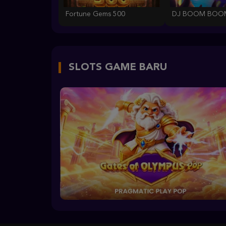
Fortune Gems 500
DJ BOOM BOO
SLOTS GAME BARU