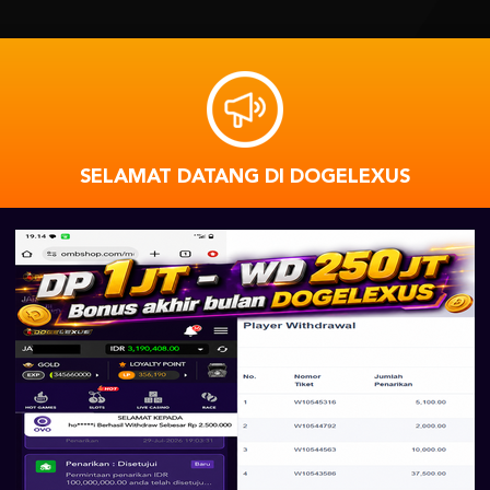
SELAMAT DATANG DI DOGELEXUS
Fat Panda adalah 
impact! Dirancang buat 
ketebak. Dengan energi 
menang besar—Fat Pan