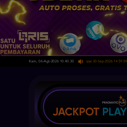
Kam, 06-Agt-2026 10.40.30
tual Sports pada 30-Jun-2026 dari 14.59.59 sampai 30-Sep-2026 14.59.59. Selama w
JACKPOT
PLAY