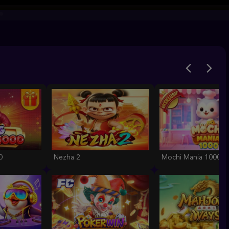
0
Nezha 2
Mochi Mania 1000