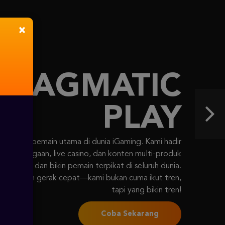
Gates of Olympus
1000
×
ag****8
IDR
3,843,200.00
Starlight Princess Super
Scatter
tesb****4
FAT PANDA
IDR
3,610,140.00
Nex
Gates of Gatot Kaca
slot brand dari Pragmatic Play yang bold dan penuh
1000
nyita perhatian dan kasih gameplay seru yang nggak
jandam****2
yang meledak-ledak, visual yang kece, dan potensi
IDR
3,387,000.00
da bukan cuma hiburan, tapi pembawa hoki sejati!
Coba Sekarang