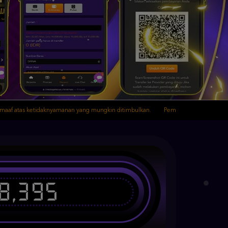
s ketidaknyamanan yang mungkin ditimbulkan.
Pemeliharaan Terjadwal: MarbleX 
03,610