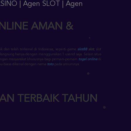
SINO | Agen SLOT | Agen
ONLINE AMAN &
 dan telah terkenal di Indonesia, seperti game
slot88
slot
, slot
 langsung hanya dengan menggunakan 1 userid saja.
Selain situs
alangan masyarakat khususnya bagi pemain-pemain
togel online
di
au biasa dikenal dengan nama
toto
pada umumnya.
AN TERBAIK TAHUN