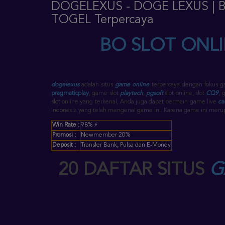
DOGELEXUS - DOGE LEXUS | B
TOGEL Terpercaya
BO SLOT ONL
dogelexus
adalah situs
game online
terpercaya dengan fokus g
pragmaticplay
, game slot
playtech
,
pgsoft
slot online
, slot
CQ9
,
slot online yang terkenal, Anda juga dapat bermain game live
ca
Indonesia yang telah mengenal game ini. Karena game ini mer
Win Rate :
98% ⚡
Promosi :
Newmember 20%
Deposit :
Transfer Bank, Pulsa dan E-Money
20 DAFTAR SITUS
G