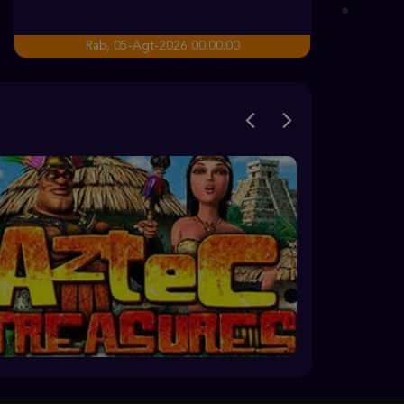
Wild Bandito
Mahjong Legend
Gates of Olympus
Rab, 05-Agt-2026 00.00.00
1000
aps****5
IDR
4,517,600.00
Gates of Olympus
1000
aps****5
IDR
4,167,500.00
Gates of Gatot Kaca
1000
jandam****2
IDR
3,958,500.00
Gates of Olympus
1000
co****6
IDR
3,851,100.00