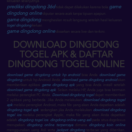
keluaran selanjutnya.
prediksi dingdong 36d
game
tidak dapat dilakukan karena bola
dingdong online
diputar secara acak tanpa tipuan apapun.
game dingdong
menghasilan result langsung setelah hasil keluaran
togel dingdong
keluar.
game dingdong online
disiarkan secara live dan terkini.
DOWNLOAD DINGDONG
TOGEL APK & DAFTAR
DINGDONG TOGEL ONLINE
download game dingdong untuk hp android
bisa Anda
download game
dingdong
untuk hp Android Anda.
download game dingdong android
akan
memberikan aplikasi
game dingdong apk
yang bisa Anda install setelah
download game dingdong apk
. Selain melalui HP, Anda juga bisa bermain
melalui perangkat PC Anda.
Download dingdong togel
dapat memberikan
2 aplikasi yang berbeda. Jika Anda melakukan
download dingdong togel
apk
melalui perangkat Android, maka file yang akan Anda dapatkan adalah
dingdong togel apk
. sedangkan jika Anda melakukan
download dingdong
togel ios
melalui perangkat Apple, maka file yang akan Anda dapatkan
adalah
dingdong togel ios
.
dingdong online uang asli
pada situs dogelexus
merupakan
dingdong online terpercaya
dimana
dingdong koin online
menggunakan uang Asli serta
jackpot dingdong
terbesar yang diberikan.