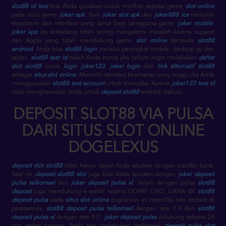
slot88 id test
bisa Anda gunakan untuk melihat seputar game
slot online
pada situs game
joker apk
. Baik
joker slot apk
dan
joker888 ios
memiliki
ekosistem dan interface yang sama bagi pengguna game
joker mobile
.
joker app
ios terkadang lebih sering mengalami masalah karena support
dari Apple yang tidak mendukung game
slot online
daripada
slot88
android
. Anda bisa
slot88 login
melalui perangkat mobile, desktop pc dan
tablet.
slot88 test id
boleh Anda minta jika belum ingin melakukan
daftar
slot slot88
untuk
login joker123
.
joker login
dari
link alternatif slot88
sebagai
situs slot online
. Memiliki standart keamanan yang tinggi jika Anda
menggunakan
slot88 test account
untuk mencoba. Karena
joker123 test id
tidak mengharuskan Anda untuk
deposit slot88
terlebih dahulu.
DEPOSIT SLOT88 VIA PULSA
DARI SITUS SLOT ONLINE
DOGELEXUS
deposit slot slot88
tidak hanya dapat Anda lakukan dengan transfer bank.
Saat ini
deposit slot88 slot
juga bisa Anda lakukan dengan
joker deposit
pulsa telkomsel
dan
joker deposit pulsa xl
. Selain dengan pulsa
slot88
deposit
juga mendukung e-wallet seperti GOPAY, OVO, DANA dll.
slot88
deposit pulsa
pada
situs slot online
dogelexus ini memiliki rate terbaik di
pasarannya.
slot88 deposit pulsa telkomsel
dengan rate 0.8 dan
slot88
deposit pulsa xl
dengan rate 0.9.
joker deposit pulsa
didukung selama 24