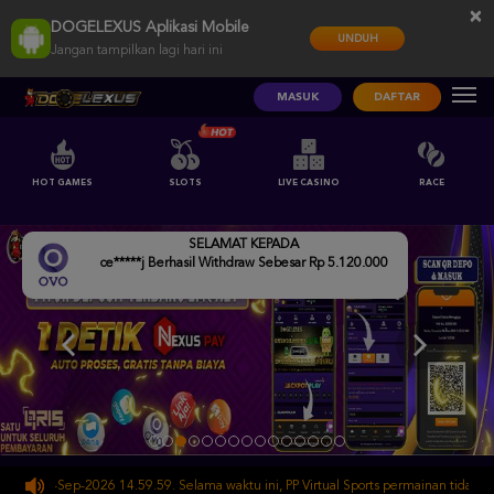
×
DOGELEXUS Aplikasi Mobile
UNDUH
Jangan tampilkan lagi hari ini
MASUK
DAFTAR
HOT GAMES
SLOTS
LIVE CASINO
RACE
SELAMAT KEPADA
ce*****j Berhasil Withdraw Sebesar Rp 5.120.000
 30-Sep-2026 14.59.59. Selama waktu ini, PP Virtual Sports permainan tidak akan 