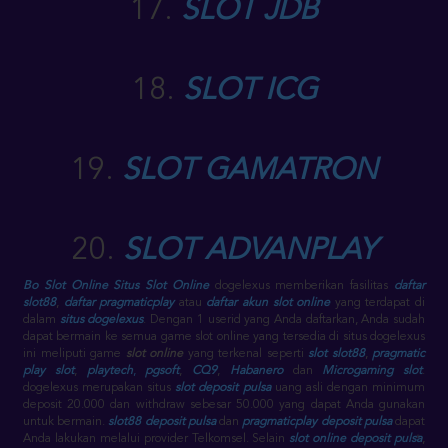
17.
SLOT JDB
18.
SLOT ICG
19.
SLOT GAMATRON
20.
SLOT ADVANPLAY
Bo Slot Online
Situs Slot Online
dogelexus memberikan fasilitas
daftar
slot88
,
daftar pragmaticplay
atau
daftar akun slot online
yang terdapat di
dalam
situs dogelexus
. Dengan 1 userid yang Anda daftarkan, Anda sudah
dapat bermain ke semua game slot online yang tersedia di situs dogelexus
ini meliputi game
slot online
yang terkenal seperti
slot slot88
,
pragmatic
play slot
,
playtech
,
pgsoft
,
CQ9
,
Habanero
dan
Microgaming slot
.
dogelexus merupakan situs
slot deposit pulsa
uang asli dengan minimum
deposit 20.000 dan withdraw sebesar 50.000 yang dapat Anda gunakan
untuk bermain.
slot88 deposit pulsa
dan
pragmaticplay deposit pulsa
dapat
Anda lakukan melalui provider Telkomsel. Selain
slot online deposit pulsa
,