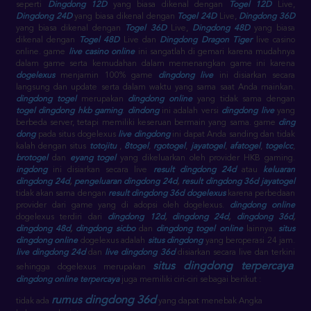
seperti
Dingdong 12D
yang biasa dikenal dengan
Togel 12D
Live,
Dingdong 24D
yang biasa dikenal dengan
Togel 24D
Live,
Dingdong 36D
yang biasa dikenal dengan
Togel 36D
Live,
Dingdong 48D
yang biasa
dikenal dengan
Togel 48D
Live dan
Dingdong Dragon Tiger
live casino
online. game
live casino online
ini sangatlah di gemari karena mudahnya
dalam game serta kemudahan dalam memenangkan game ini karena
dogelexus
menjamin 100% game
dingdong live
ini disiarkan secara
langsung dan update serta dalam waktu yang sama saat Anda mainkan.
dingdong togel
merupakan
dingdong online
yang tidak sama dengan
togel dingdong
hkb gaming
.
dindong
ini adalah versi
dingdong live
yang
berbeda server, tetapi memiliki keseruan bermain yang sama. game
ding
dong
pada situs dogelexus
live dingdong
ini dapat Anda sanding dan tidak
kalah dengan situs
totojitu
,
8togel
,
rgotogel
,
jayatogel
,
afatogel
,
togelcc
,
brotogel
dan
eyang togel
yang dikeluarkan oleh provider HKB gaming.
ingdong
ini disiarkan secara live
result dingdong 24d
atau
keluaran
dingdong 24d
,
pengeluaran dingdong 24d
,
result dingdong 36d jayatogel
tidak akan sama dengan
result dingdong 36d dogelexus
karena perbedaan
provider dari game yang di adopsi oleh dogelexus.
dingdong online
dogelexus terdiri dari
dingdong 12d
,
dingdong 24d
,
dingdong 36d
,
dingdong 48d
,
dingdong sicbo
dan
dingdong togel online
lainnya.
situs
dingdong online
dogelexus adalah
situs dingdong
yang beroperasi 24 jam.
live dingdong 24d
dan
live dingdong 36d
disiarkan secara live dan terkini
situs dingdong terpercaya
sehingga dogelexus merupakan
.
dingdong online terpercaya
juga memiliki ciri-ciri sebagai berikut :
rumus dingdong 36d
tidak ada
yang dapat menebak Angka