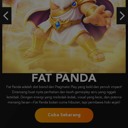
Gates of Olympus Super Scatter
h****4
IDR
3,853,600.00
Previous
Ne
Starlight Princess
lisfebr****t
IDR
3,790,500.00
FAT PANDA
Fat Panda adalah slot brand dari Pragmatic Play yang bold dan penuh impact!
Dirancang buat nyita perhatian dan kasih gameplay seru yang nggak
ketebak. Dengan energi yang meledak-ledak, visual yang kece, dan potensi
menang besar—Fat Panda bukan cuma hiburan, tapi pembawa hoki sejati!
Coba Sekarang