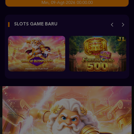
Gates of Olympus Super Scatter
Min, 09-Agt-2026 00.00.00
h****4
IDR
6,804,000.00
SLOTS GAME BARU
Starlight Princess
lisfebr****t
IDR
5,857,500.00
Starlight Princess
lisfebr****t
IDR
4,833,500.00
Gates of Olympus 1000
aps****5
IDR
4,349,600.00
Starlight Princess™ 1000
co****6
IDR
3,912,900.00