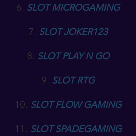
6.
SLOT MICROGAMING
7.
SLOT JOKER123
8.
SLOT PLAY N GO
9.
SLOT RTG
10.
SLOT FLOW GAMING
11.
SLOT SPADEGAMING