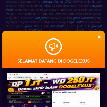
dogelexus juga menerima
deposit slot via OVO
, GOPAY, Link Aja dan
semua e-wallet yang ada di Indonesia serta dogelexus menerima
deposit
slot88
via transfer bank lokal yang ada di Indonesia yang pada umumnya
meliputi BCA, Mandiri, BNI, BRI dan Danamon serta semua bank daerah
yang ada di Indonesia.
slot joker
merupakan pilihan
game slot online
yang
digemari masyarat Indonesia. dogelexus sebagai
agen slot88
memberikan
pilihan game
game slot
seperti
slot slot88
, seperti pada link
gwc388
sebagai alternatif
slot88 slot
, selain itu terdapat juga
joker777
,
joker1788
,
joker8868
,
joker888
,
joker688
,
joker slot
sebagai link alternatif
joker
×
gaming
slot.
slot88 game
sebagai
agen slot88 terpercaya
menyediakan
slot
game joker
.
slot88 online
berjalan selama 24 jam setiap harinya, sehingga
dogelexus slot online
sebagai
agen slot slot88
juga online 24 jam pada
game
slot88 casino
.
DAFTAR SLOT88
⋆
AKUN
SELAMAT DATANG DI DOGELEXUS
SLOT ONLINE JOKER123
SLOT
daftar slot88
di dogelexus
situs online slot
untuk akun
slot88
bisa Anda
lakukan pada menu
daftar slot88 slot
yang ada diatas kanan pada situs
daftar joker gaming
ini.
situs slot88
telah berkerja sama dengan
doge lexus
slot online
menyediakan
game joker
.
daftar akun joker gaming
harus Anda
lengkapi agar
situs slot88
dapat memberikan Anda
userid slot88
disaat
Anda
daftar joker123
di
www joker123
sebagai situs alternatif
login