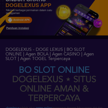
DOGELEXUS APP
Nikmati berbagai permainan dalam satu
genggaman
Android APK
Panduan instalasi
DOGELEXUS - DOGE LEXUS | BO SLOT
ONLINE | Agen BOLA | Agen CASINO | Agen
SLOT | Agen TOGEL Terpercaya
BO SLOT ONLINE
DOGELEXUS
⋆
SITUS
ONLINE AMAN &
TERPERCAYA