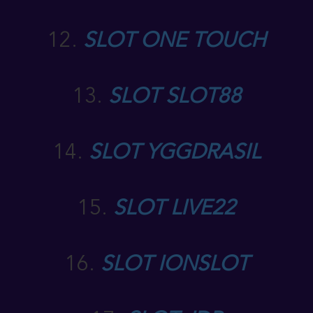
12.
SLOT ONE TOUCH
13.
SLOT SLOT88
14.
SLOT YGGDRASIL
15.
SLOT LIVE22
16.
SLOT IONSLOT