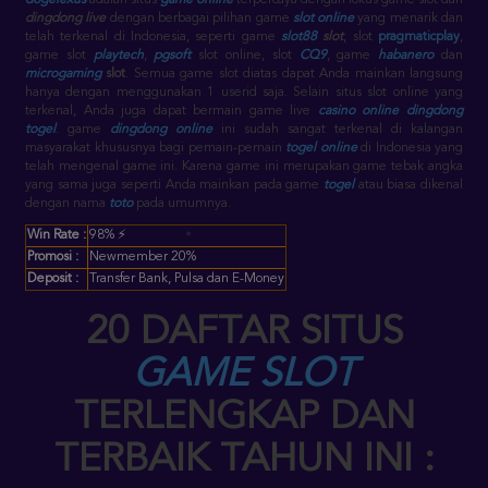
dogelexus
adalah situs
game online
terpercaya dengan fokus game slot dan
dingdong live
dengan berbagai pilihan game
slot online
yang menarik dan
telah terkenal di Indonesia, seperti game
slot88
slot
, slot
pragmaticplay
,
game slot
playtech
,
pgsoft
slot online
, slot
CQ9
, game
habanero
dan
microgaming
slot
. Semua game slot diatas dapat Anda mainkan langsung
hanya dengan menggunakan 1 userid saja.
Selain situs slot online yang
terkenal, Anda juga dapat bermain game live
casino online
dingdong
togel
. game
dingdong online
ini sudah sangat terkenal di kalangan
masyarakat khususnya bagi pemain-pemain
togel online
di Indonesia yang
telah mengenal game ini. Karena game ini merupakan game tebak angka
yang sama juga seperti Anda mainkan pada game
togel
atau biasa dikenal
dengan nama
toto
pada umumnya.
Win Rate :
98% ⚡
Promosi :
Newmember 20%
Deposit :
Transfer Bank, Pulsa dan E-Money
20 DAFTAR SITUS
GAME SLOT
TERLENGKAP DAN
TERBAIK TAHUN INI :