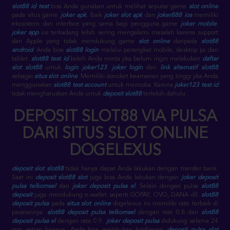
slot88 id test
bisa Anda gunakan untuk melihat seputar game
slot online
pada situs game
joker apk
. Baik
joker slot apk
dan
joker888 ios
memiliki
ekosistem dan interface yang sama bagi pengguna game
joker mobile
.
joker app
ios terkadang lebih sering mengalami masalah karena support
dari Apple yang tidak mendukung game
slot online
daripada
slot88
android
. Anda bisa
slot88 login
melalui perangkat mobile, desktop pc dan
tablet.
slot88 test id
boleh Anda minta jika belum ingin melakukan
daftar
slot slot88
untuk
login joker123
.
joker login
dari
link alternatif slot88
sebagai
situs slot online
. Memiliki standart keamanan yang tinggi jika Anda
menggunakan
slot88 test account
untuk mencoba. Karena
joker123 test id
tidak mengharuskan Anda untuk
deposit slot88
terlebih dahulu.
DEPOSIT SLOT88 VIA PULSA
DARI SITUS SLOT ONLINE
DOGELEXUS
deposit slot slot88
tidak hanya dapat Anda lakukan dengan transfer bank.
Saat ini
deposit slot88 slot
juga bisa Anda lakukan dengan
joker deposit
pulsa telkomsel
dan
joker deposit pulsa xl
. Selain dengan pulsa
slot88
deposit
juga mendukung e-wallet seperti GOPAY, OVO, DANA dll.
slot88
deposit pulsa
pada
situs slot online
dogelexus ini memiliki rate terbaik di
pasarannya.
slot88 deposit pulsa telkomsel
dengan rate 0.8 dan
slot88
deposit pulsa xl
dengan rate 0.9.
joker deposit pulsa
didukung selama 24