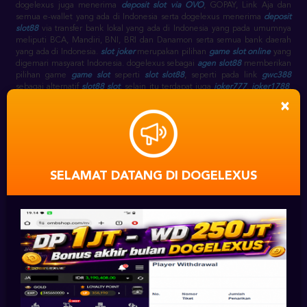
dogelexus juga menerima
deposit slot via OVO
, GOPAY, Link Aja dan
semua e-wallet yang ada di Indonesia serta dogelexus menerima
deposit
slot88
via transfer bank lokal yang ada di Indonesia yang pada umumnya
meliputi BCA, Mandiri, BNI, BRI dan Danamon serta semua bank daerah
yang ada di Indonesia.
slot joker
merupakan pilihan
game slot online
yang
digemari masyarat Indonesia. dogelexus sebagai
agen slot88
memberikan
pilihan game
game slot
seperti
slot slot88
, seperti pada link
gwc388
sebagai alternatif
slot88 slot
, selain itu terdapat juga
joker777
,
joker1788
,
joker8868
,
joker888
,
joker688
,
joker slot
sebagai link alternatif
joker
×
gaming
slot.
slot88 game
sebagai
agen slot88 terpercaya
menyediakan
slot
game joker
.
slot88 online
berjalan selama 24 jam setiap harinya, sehingga
dogelexus slot online
sebagai
agen slot slot88
juga online 24 jam pada
game
slot88 casino
.
DAFTAR SLOT88
⋆
AKUN
SELAMAT DATANG DI DOGELEXUS
SLOT ONLINE JOKER123
SLOT
daftar slot88
di dogelexus
situs online slot
untuk akun
slot88
bisa Anda
lakukan pada menu
daftar slot88 slot
yang ada diatas kanan pada situs
daftar joker gaming
ini.
situs slot88
telah berkerja sama dengan
doge lexus
slot online
menyediakan
game joker
.
daftar akun joker gaming
harus Anda
lengkapi agar
situs slot88
dapat memberikan Anda
userid slot88
disaat
Anda
daftar joker123
di
www joker123
sebagai situs alternatif
login