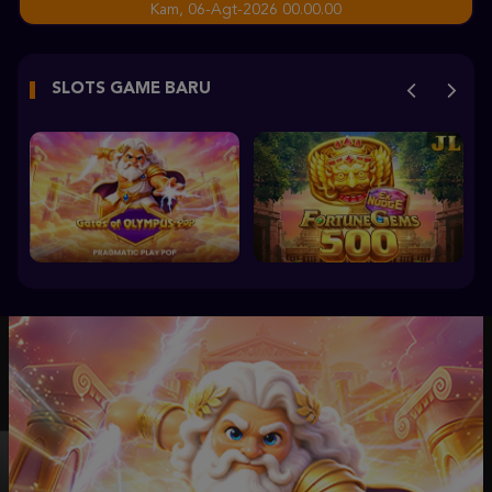
Gates of Olympus 1000
Kam, 06-Agt-2026 00.00.00
aps****5
IDR
4,656,000.00
SLOTS GAME BARU
Gates of Olympus 1000
aps****5
IDR
4,618,000.00
Gates of Olympus 1000
aps****5
IDR
4,432,800.00
Gates of Olympus 1000
aps****5
IDR
4,224,000.00
Gates of Olympus Super Scatter
bomb****5
IDR
4,028,760.00