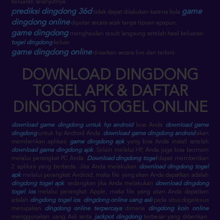
keluaran selanjutnya.
prediksi dingdong 36d
game
tidak dapat dilakukan karena bola
dingdong online
diputar secara acak tanpa tipuan apapun.
game dingdong
menghasilan result langsung setelah hasil keluaran
togel dingdong
keluar.
game dingdong online
disiarkan secara live dan terkini.
DOWNLOAD DINGDONG
TOGEL APK & DAFTAR
DINGDONG TOGEL ONLINE
download game dingdong untuk hp android
bisa Anda
download game
dingdong
untuk hp Android Anda.
download game dingdong android
akan
memberikan aplikasi
game dingdong apk
yang bisa Anda install setelah
download game dingdong apk
. Selain melalui HP, Anda juga bisa bermain
melalui perangkat PC Anda.
Download dingdong togel
dapat memberikan
2 aplikasi yang berbeda. Jika Anda melakukan
download dingdong togel
apk
melalui perangkat Android, maka file yang akan Anda dapatkan adalah
dingdong togel apk
. sedangkan jika Anda melakukan
download dingdong
togel ios
melalui perangkat Apple, maka file yang akan Anda dapatkan
adalah
dingdong togel ios
.
dingdong online uang asli
pada situs dogelexus
merupakan
dingdong online terpercaya
dimana
dingdong koin online
menggunakan uang Asli serta
jackpot dingdong
terbesar yang diberikan.