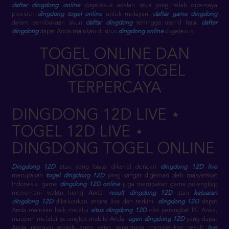
daftar dingdong online
dogelexus adalah situs yang telah dipercaya
provider
dingdong togel online
untuk melayani
daftar game dingdong
dalam pembukaan akun
daftar dingdong
sehingga userid hasil
daftar
dingdong
dapat Anda mainkan di situs
dingdong online
dogelexus.
TOGEL ONLINE DAN
DINGDONG TOGEL
TERPERCAYA
DINGDONG 12D LIVE ⋆
TOGEL 12D LIVE ⋆
DINGDONG TOGEL ONLINE
Dingdong 12D
atau yang biasa dikenal dengan
dingdong 12D live
merupakan
togel dingdong 12D
yang sangat digemari oleh masyarakat
Indonesia. game
dingdong 12D online
juga merupakan game pelengkap
menemani waktu luang Anda.
result dingdong 12D
atau
keluaran
dingdong 12D
dikeluarkan secara live dan terkini.
dingdong 12D
dapat
Anda mainkan baik melalui
situs dingdong 12D
dari perangkat PC Anda,
maupun melalui perangkat mobile Anda.
agen dingdong 12D
yang dapat
Anda percayai adalah agen yang senantiasa memberikan result
live