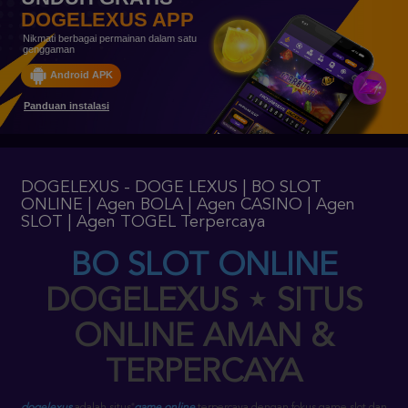
DOGELEXUS APP
Nikmati berbagai permainan dalam satu
genggaman
Android APK
Panduan instalasi
DOGELEXUS - DOGE LEXUS | BO SLOT
ONLINE | Agen BOLA | Agen CASINO | Agen
SLOT | Agen TOGEL Terpercaya
BO SLOT ONLINE
DOGELEXUS
⋆
SITUS
ONLINE AMAN &
TERPERCAYA