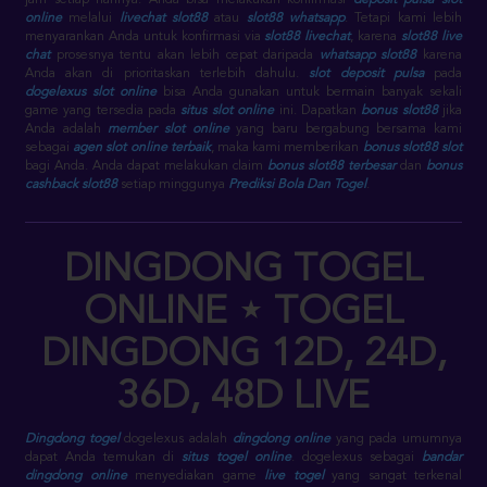
jam setiap harinya. Anda bisa melakukan konfirmasi
deposit pulsa slot
online
melalui
livechat slot88
atau
slot88 whatsapp
. Tetapi kami lebih
menyarankan Anda untuk konfirmasi via
slot88 livechat
, karena
slot88 live
chat
prosesnya tentu akan lebih cepat daripada
whatsapp slot88
karena
Anda akan di prioritaskan terlebih dahulu.
slot deposit pulsa
pada
dogelexus slot online
bisa Anda gunakan untuk bermain banyak sekali
game yang tersedia pada
situs slot online
ini. Dapatkan
bonus slot88
jika
Anda adalah
member slot online
yang baru bergabung bersama kami
sebagai
agen slot online terbaik
, maka kami memberikan
bonus slot88 slot
bagi Anda. Anda dapat melakukan claim
bonus slot88 terbesar
dan
bonus
cashback slot88
setiap minggunya
Prediksi Bola Dan Togel
.
DINGDONG TOGEL
ONLINE ⋆ TOGEL
DINGDONG 12D, 24D,
36D, 48D LIVE
Dingdong togel
dogelexus adalah
dingdong online
yang pada umumnya
dapat Anda temukan di
situs togel online
. dogelexus sebagai
bandar
dingdong online
menyediakan game
live togel
yang sangat terkenal