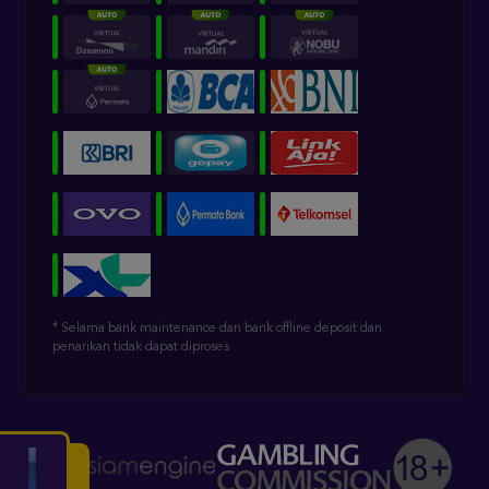
* Selama bank maintenance dan bank offline deposit dan
penarikan tidak dapat diproses