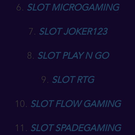
6.
SLOT MICROGAMING
7.
SLOT JOKER123
8.
SLOT PLAY N GO
9.
SLOT RTG
10.
SLOT FLOW GAMING
11.
SLOT SPADEGAMING