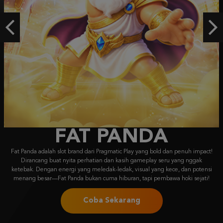
Sugar Rush 1000
ag****8
IDR
1,741,200.00
Previous
Ne
Gates of Olympus Super Scatter
sol****5
IDR
1,736,560.00
FAT PANDA
Fat Panda adalah slot brand dari Pragmatic Play yang bold dan penuh impact!
Dirancang buat nyita perhatian dan kasih gameplay seru yang nggak
ketebak. Dengan energi yang meledak-ledak, visual yang kece, dan potensi
menang besar—Fat Panda bukan cuma hiburan, tapi pembawa hoki sejati!
Coba Sekarang