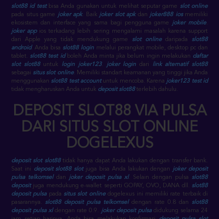
slot88 id test
bisa Anda gunakan untuk melihat seputar game
slot online
pada situs game
joker apk
. Baik
joker slot apk
dan
joker888 ios
memiliki
ekosistem dan interface yang sama bagi pengguna game
joker mobile
.
joker app
ios terkadang lebih sering mengalami masalah karena support
dari Apple yang tidak mendukung game
slot online
daripada
slot88
android
. Anda bisa
slot88 login
melalui perangkat mobile, desktop pc dan
tablet.
slot88 test id
boleh Anda minta jika belum ingin melakukan
daftar
slot slot88
untuk
login joker123
.
joker login
dari
link alternatif slot88
sebagai
situs slot online
. Memiliki standart keamanan yang tinggi jika Anda
menggunakan
slot88 test account
untuk mencoba. Karena
joker123 test id
tidak mengharuskan Anda untuk
deposit slot88
terlebih dahulu.
DEPOSIT SLOT88 VIA PULSA
DARI SITUS SLOT ONLINE
DOGELEXUS
deposit slot slot88
tidak hanya dapat Anda lakukan dengan transfer bank.
Saat ini
deposit slot88 slot
juga bisa Anda lakukan dengan
joker deposit
pulsa telkomsel
dan
joker deposit pulsa xl
. Selain dengan pulsa
slot88
deposit
juga mendukung e-wallet seperti GOPAY, OVO, DANA dll.
slot88
deposit pulsa
pada
situs slot online
dogelexus ini memiliki rate terbaik di
pasarannya.
slot88 deposit pulsa telkomsel
dengan rate 0.8 dan
slot88
deposit pulsa xl
dengan rate 0.9.
joker deposit pulsa
didukung selama 24