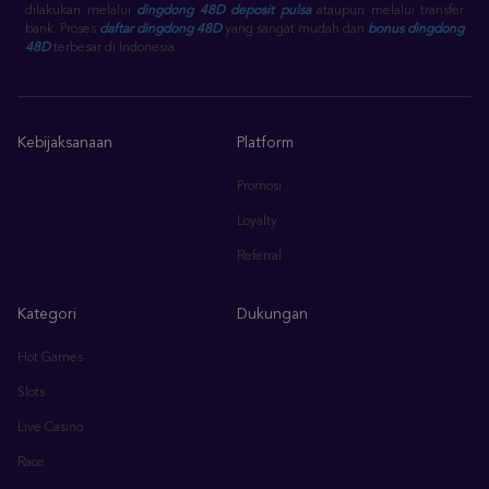
dilakukan melalui
dingdong 48D deposit pulsa
ataupun melalui transfer
bank. Proses
daftar dingdong 48D
yang sangat mudah dan
bonus dingdong
48D
terbesar di Indonesia.
Kebijaksanaan
Platform
Promosi
Loyalty
Referral
Kategori
Dukungan
Hot Games
Slots
Live Casino
Race