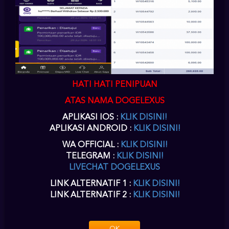
joker123
.
slot88 daftar
akun slot online
dengan proses yang cepat dapat
Anda terima sesaat setelah
daftar joker777
selesai Anda isikan datanya
dengan lengkap.
slot88 daftar
hanya membutuhkan waktu beberapa menit
untuk pengisian form
daftar joker888
disitus
joker 123
atau
slot88
sebagai
joker game
terpercaya.
slot88 online
,
joker888
,
joker123
,
jokergaming
,
joker1788
,
joker8868
,
joker777
,
joker688
sebagai alternatif
joker slot
pada
situs dogelexus
joker gaming
.
DOWNLOAD SLOT88 APK
HATI HATI PENIPUAN
SLOT SLOT88 LOGIN VERSI
ATAS NAMA DOGELEXUS
TERBARU
APLIKASI IOS :
KLIK DISINI!
APLIKASI ANDROID :
KLIK DISINI!
joker download
Setelah Anda melakukan
pendaftaran akun slot88
di
dogelexus, maka selanjutnya Anda dapat melakukan
download slot88
apk,
WA OFFICIAL :
KLIK DISINI!
aplikasi
slot88 apk
android dogelexus ini mendukung Anda dalam bermain
TELEGRAM :
KLIK DISINI!
melalui perangkat mobile smartphone Anda. Baik melalui PC atau mobile
LIVECHAT DOGELEXUS
dimana saja dan kapan saja dapat Anda mainkan semua game yang ada di
slot dogelexus ini.
slot88 download
dapat Anda
download aplikasi joker
LINK ALTERNATIF 1 :
KLIK DISINI!
123
melalui Android dan IOS.
slot88 download apk
bisa langsung diinstal
setelah Anda
download aplikasi slot88
nya.
download joker 123
lebih baik
LINK ALTERNATIF 2 :
KLIK DISINI!
segera Anda download setelah
daftar akun slot88
sehingga lebih
memudahkan Anda untuk
login slot88
.
download slot88
ini terletak pada
menu daftar
slot88 apk download
yang ada pada kanan menu utama pada
situs
dogelexus slot online
ini.
slot88 android download
untuk perangkat