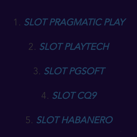
1.
SLOT PRAGMATIC PLAY
2.
SLOT PLAYTECH
3.
SLOT PGSOFT
4.
SLOT CQ9
5.
SLOT HABANERO