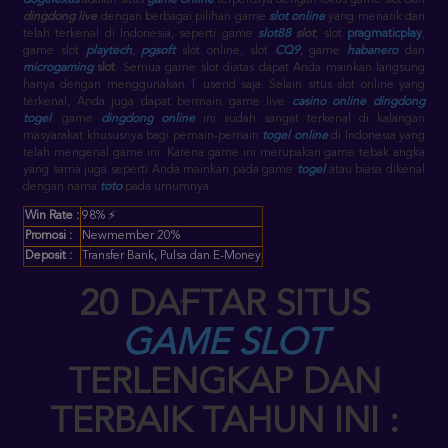
dogelexus
adalah situs
game online
terpercaya dengan fokus game slot dan
dingdong live
dengan berbagai pilihan game
slot online
yang menarik dan
telah terkenal di Indonesia, seperti game
slot88
slot
, slot
pragmaticplay
,
game slot
playtech
,
pgsoft
slot online
, slot
CQ9
, game
habanero
dan
microgaming
slot
. Semua game slot diatas dapat Anda mainkan langsung
hanya dengan menggunakan 1 userid saja.
Selain situs slot online yang
terkenal, Anda juga dapat bermain game live
casino online
dingdong
togel
. game
dingdong online
ini sudah sangat terkenal di kalangan
masyarakat khususnya bagi pemain-pemain
togel online
di Indonesia yang
telah mengenal game ini. Karena game ini merupakan game tebak angka
yang sama juga seperti Anda mainkan pada game
togel
atau biasa dikenal
dengan nama
toto
pada umumnya.
Win Rate :
98% ⚡
Promosi :
Newmember 20%
Deposit :
Transfer Bank, Pulsa dan E-Money
20 DAFTAR SITUS
GAME SLOT
TERLENGKAP DAN
TERBAIK TAHUN INI :