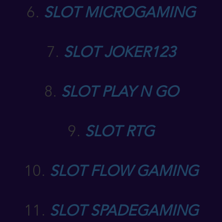
6.
SLOT MICROGAMING
7.
SLOT JOKER123
8.
SLOT PLAY N GO
9.
SLOT RTG
10.
SLOT FLOW GAMING
11.
SLOT SPADEGAMING