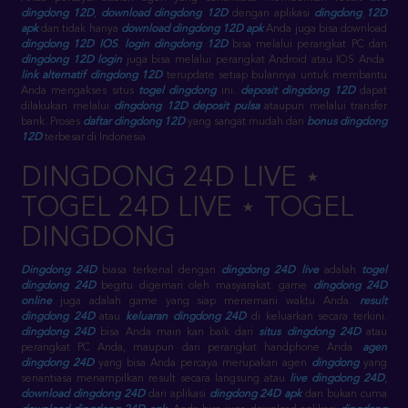
dingdong 12D
,
download dingdong 12D
dengan aplikasi
dingdong 12D
apk
dan tidak hanya
download dingdong 12D apk
Anda juga bisa download
dingdong 12D IOS
.
login dingdong 12D
bisa melalui perangkat PC dan
dingdong 12D login
juga bisa melalui perangkat Android atau IOS Anda.
link alternatif dingdong 12D
terupdate setiap bulannya untuk membantu
Anda mengakses situs
togel dingdong
ini.
deposit dingdong 12D
dapat
dilakukan melalui
dingdong 12D deposit pulsa
ataupun melalui transfer
bank. Proses
daftar dingdong 12D
yang sangat mudah dan
bonus dingdong
12D
terbesar di Indonesia
DINGDONG 24D LIVE ⋆
TOGEL 24D LIVE ⋆ TOGEL
DINGDONG
Dingdong 24D
biasa terkenal dengan
dingdong 24D live
adalah
togel
dingdong 24D
begitu digemari oleh masyarakat. game
dingdong 24D
online
juga adalah game yang siap menemani waktu Anda.
result
dingdong 24D
atau
keluaran dingdong 24D
di keluarkan secara terkini.
dingdong 24D
bisa Anda main kan baik dari
situs dingdong 24D
atau
perangkat PC Anda, maupun dari perangkat handphone Anda.
agen
dingdong 24D
yang bisa Anda percaya merupakan agen
dingdong
yang
senantiasa menampilkan result secara langsung atau
live dingdong 24D
,
download dingdong 24D
dari aplikasi
dingdong 24D apk
dan bukan cuma