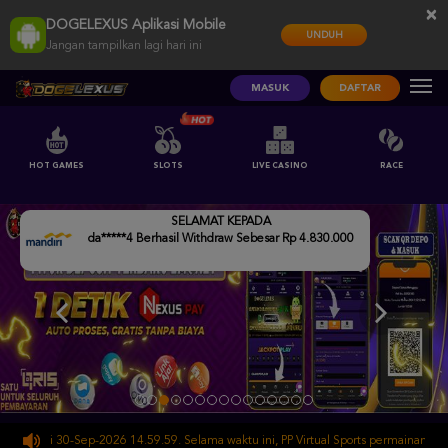
×
DOGELEXUS Aplikasi Mobile
UNDUH
Jangan tampilkan lagi hari ini
MASUK
DAFTAR
HOT GAMES
SLOTS
LIVE CASINO
RACE
SELAMAT KEPADA
da*****4 Berhasil Withdraw Sebesar Rp 4.830.000
mpai 30-Sep-2026 14.59.59. Selama waktu ini, PP Virtual Sports permainan tidak a