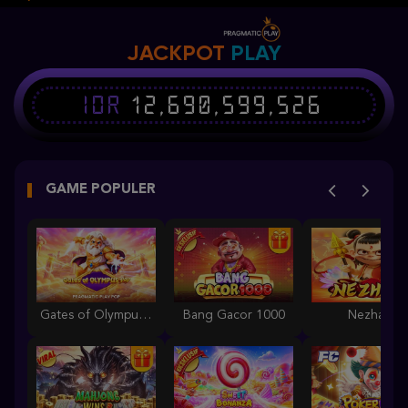
JACKPOT
PLAY
IDR
12,690,599,526
GAME POPULER
Gates of Olympus POP
Bang Gacor 1000
Nezha 2