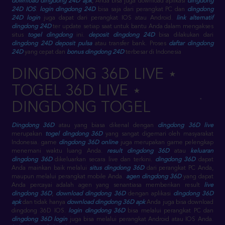
download dingdong 24D apk
, Anda bisa juga download aplikasi
dingdong
24D IOS
.
login dingdong 24D
bisa saja dari perangkat PC dan
dingdong
24D login
juga dapat dari perangkat IOS atau Android.
link alternatif
dingdong 24D
ter update setiap saat untuk bantu Anda dalam mengakses
situs
togel dingdong
ini.
deposit dingdong 24D
bisa dilakukan dari
dingdong 24D deposit pulsa
atau transfer bank. Proses
daftar dingdong
24D
yang cepat dan
bonus dingdong 24D
terbesar di Indonesia
DINGDONG 36D LIVE ⋆
TOGEL 36D LIVE ⋆
DINGDONG TOGEL
Dingdong 36D
atau yang biasa dikenal dengan
dingdong 36D live
merupakan
togel dingdong 36D
yang sangat digemari oleh masyarakat
Indonesia. game
dingdong 36D online
juga merupakan game pelengkap
menemani waktu luang Anda.
result dingdong 36D
atau
keluaran
dingdong 36D
dikeluarkan secara live dan terkini.
dingdong 36D
dapat
Anda mainkan baik melalui
situs dingdong 36D
dari perangkat PC Anda,
maupun melalui perangkat mobile Anda.
agen dingdong 36D
yang dapat
Anda percayai adalah agen yang senantiasa memberikan result
live
dingdong 36D
,
download dingdong 36D
dengan aplikasi
dingdong 36D
apk
dan tidak hanya
download dingdong 36D apk
Anda juga bisa download
dingdong 36D IOS.
login dingdong 36D
bisa melalui perangkat PC dan
dingdong 36D login
juga bisa melalui perangkat Android atau IOS Anda.