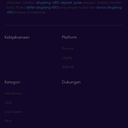
dilakukan melalui
dingdong 48D deposit pulsa
ataupun melalui transfer
bank. Proses
daftar dingdong 48D
yang sangat mudah dan
bonus dingdong
48D
terbesar di Indonesia.
Kebijaksanaan
Platform
Promosi
Loyalty
Referral
Kategori
Dukungan
Hot Games
Slots
Live Casino
Race