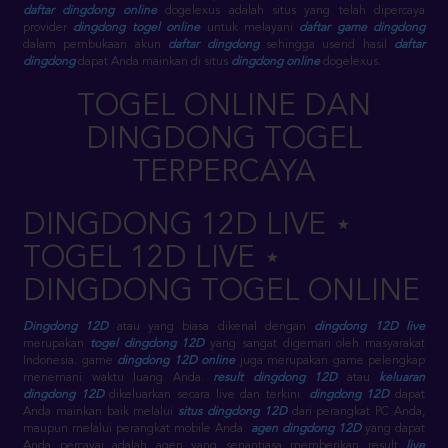
daftar dingdong online
dogelexus adalah situs yang telah dipercaya
provider
dingdong togel online
untuk melayani
daftar game dingdong
dalam pembukaan akun
daftar dingdong
sehingga userid hasil
daftar
dingdong
dapat Anda mainkan di situs
dingdong online
dogelexus.
TOGEL ONLINE DAN
DINGDONG TOGEL
TERPERCAYA
DINGDONG 12D LIVE ⋆
TOGEL 12D LIVE ⋆
DINGDONG TOGEL ONLINE
Dingdong 12D
atau yang biasa dikenal dengan
dingdong 12D live
merupakan
togel dingdong 12D
yang sangat digemari oleh masyarakat
Indonesia. game
dingdong 12D online
juga merupakan game pelengkap
menemani waktu luang Anda.
result dingdong 12D
atau
keluaran
dingdong 12D
dikeluarkan secara live dan terkini.
dingdong 12D
dapat
Anda mainkan baik melalui
situs dingdong 12D
dari perangkat PC Anda,
maupun melalui perangkat mobile Anda.
agen dingdong 12D
yang dapat
Anda percayai adalah agen yang senantiasa memberikan result
live