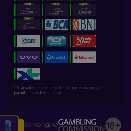
* Selama bank maintenance dan bank offline deposit dan
penarikan tidak dapat diproses