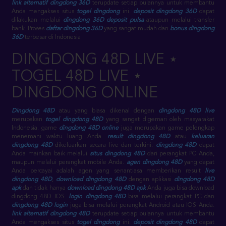
link alternatif dingdong 36D
terupdate setiap bulannya untuk membantu
Anda mengakses situs
togel dingdong
ini.
deposit dingdong 36D
dapat
dilakukan melalui
dingdong 36D deposit pulsa
ataupun melalui transfer
bank. Proses
daftar dingdong 36D
yang sangat mudah dan
bonus dingdong
36D
terbesar di Indonesia
DINGDONG 48D LIVE ⋆
TOGEL 48D LIVE ⋆
DINGDONG ONLINE
Dingdong 48D
atau yang biasa dikenal dengan
dingdong 48D live
merupakan
togel dingdong 48D
yang sangat digemari oleh masyarakat
Indonesia. game
dingdong 48D online
juga merupakan game pelengkap
menemani waktu luang Anda.
result dingdong 48D
atau
keluaran
dingdong 48D
dikeluarkan secara live dan terkini.
dingdong 48D
dapat
Anda mainkan baik melalui
situs dingdong 48D
dari perangkat PC Anda,
maupun melalui perangkat mobile Anda.
agen dingdong 48D
yang dapat
Anda percayai adalah agen yang senantiasa memberikan result
live
dingdong 48D
,
download dingdong 48D
dengan aplikasi
dingdong 48D
apk
dan tidak hanya
download dingdong 48D apk
Anda juga bisa download
dingdong 48D IOS.
login dingdong 48D
bisa melalui perangkat PC dan
dingdong 48D login
juga bisa melalui perangkat Android atau IOS Anda.
link alternatif dingdong 48D
terupdate setiap bulannya untuk membantu
Anda mengakses situs
togel dingdong
ini.
deposit dingdong 48D
dapat