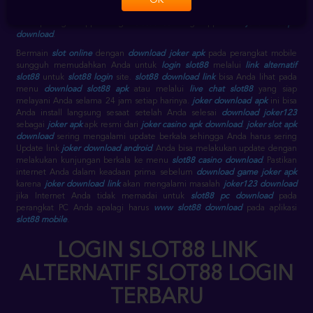
OK
Android dengan
slot88 apk
sebagai aplikasinya atau
joker download ios
untuk perangkat Apple dengan
slot88 ios
sebagai apps resmi
joker 123 apk
download
.
Bermain
slot online
dengan
download joker apk
pada perangkat mobile
sungguh memudahkan Anda untuk
login slot88
melalui
link alternatif
slot88
untuk
slot88 login
site.
slot88 download link
bisa Anda lihat pada
menu
download slot88 apk
atau melalui
live chat slot88
yang siap
melayani Anda selama 24 jam setiap harinya.
joker download apk
ini bisa
Anda install langsung sesaat setelah Anda selesai
download joker123
sebagai
joker apk
apk resmi dari
joker casino apk download
.
joker slot apk
download
sering mengalami update berkala sehingga Anda harus sering
Update link
joker download android
. Anda bisa melakukan update dengan
melakukan kunjungan berkala ke menu
slot88 casino download
. Pastikan
internet Anda dalam keadaan prima sebelum
download game joker apk
karena
joker download link
akan mengalami masalah
joker123 download
jika Internet Anda tidak memadai untuk
slot88 pc download
pada
perangkat PC Anda apalagi harus
www slot88 download
pada aplikasi
slot88 mobile
.
LOGIN SLOT88 LINK
ALTERNATIF SLOT88 LOGIN
TERBARU