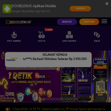
×
DOGELEXUS Aplikasi Mobile
UNDUH
Jangan tampilkan lagi hari ini
MASUK
DAFTAR
HOT GAMES
SLOTS
LIVE CASINO
RACE
SELAMAT KEPADA
tu****c Berhasil Withdraw Sebesar Rp 3.900.000
i 30-Sep-2026 14.59.59. Selama waktu ini, PP Virtual Sports permainan tidak akan