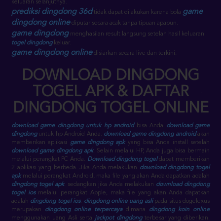
keluaran selanjutnya.
prediksi dingdong 36d
game
tidak dapat dilakukan karena bola
dingdong online
diputar secara acak tanpa tipuan apapun.
game dingdong
menghasilan result langsung setelah hasil keluaran
togel dingdong
keluar.
game dingdong online
disiarkan secara live dan terkini.
DOWNLOAD DINGDONG
TOGEL APK & DAFTAR
DINGDONG TOGEL ONLINE
download game dingdong untuk hp android
bisa Anda
download game
dingdong
untuk hp Android Anda.
download game dingdong android
akan
memberikan aplikasi
game dingdong apk
yang bisa Anda install setelah
download game dingdong apk
. Selain melalui HP, Anda juga bisa bermain
melalui perangkat PC Anda.
Download dingdong togel
dapat memberikan
2 aplikasi yang berbeda. Jika Anda melakukan
download dingdong togel
apk
melalui perangkat Android, maka file yang akan Anda dapatkan adalah
dingdong togel apk
. sedangkan jika Anda melakukan
download dingdong
togel ios
melalui perangkat Apple, maka file yang akan Anda dapatkan
adalah
dingdong togel ios
.
dingdong online uang asli
pada situs dogelexus
merupakan
dingdong online terpercaya
dimana
dingdong koin online
menggunakan uang Asli serta
jackpot dingdong
terbesar yang diberikan.