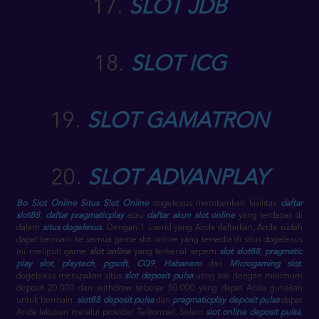
17.
SLOT JDB
18.
SLOT ICG
19.
SLOT GAMATRON
20.
SLOT ADVANPLAY
Bo Slot Online
Situs Slot Online
dogelexus memberikan fasilitas
daftar
slot88
,
daftar pragmaticplay
atau
daftar akun slot online
yang terdapat di
dalam
situs dogelexus
. Dengan 1 userid yang Anda daftarkan, Anda sudah
dapat bermain ke semua game slot online yang tersedia di situs dogelexus
ini meliputi game
slot online
yang terkenal seperti
slot slot88
,
pragmatic
play slot
,
playtech
,
pgsoft
,
CQ9
,
Habanero
dan
Microgaming slot
.
dogelexus merupakan situs
slot deposit pulsa
uang asli dengan minimum
deposit 20.000 dan withdraw sebesar 50.000 yang dapat Anda gunakan
untuk bermain.
slot88 deposit pulsa
dan
pragmaticplay deposit pulsa
dapat
Anda lakukan melalui provider Telkomsel. Selain
slot online deposit pulsa
,