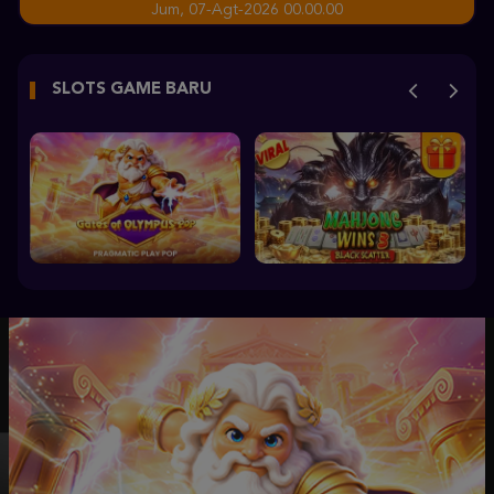
Sweet Bonanza 2500
Jum, 07-Agt-2026 00.00.00
m***3
IDR
5,298,200.00
SLOTS GAME BARU
Gates of Olympus 1000
lu****7
IDR
4,863,400.00
Sweet Bonanza 2500
m***3
IDR
4,199,670.00
Mahjong Wins 3 – Black Scatter
p****3
IDR
4,106,000.00
Sweet Bonanza 2500
m***3
IDR
4,031,800.00