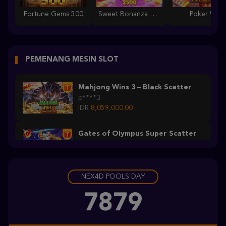
Fortune Gems 500
Sweet Bonanza 2500
Poker Win
PEMENANG MESIN SLOT
Mahjong Wins 3 – Black Scatter
p****3
IDR
8,059,000.00
Gates of Olympus Super Scatter
h****4
IDR
7,364,000.00
NEX4D POOLS DAY
Gates of Olympus Super Scatter
h****4
7879
IDR
7,202,000.00