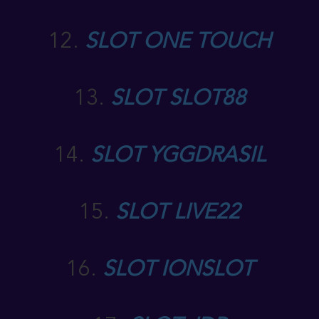
12.
SLOT ONE TOUCH
13.
SLOT SLOT88
14.
SLOT YGGDRASIL
15.
SLOT LIVE22
16.
SLOT IONSLOT