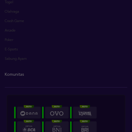
Togel
Olahraga
Crash Game
Arcade
Poker
E-Sports
Sabung Ayam
Komunitas