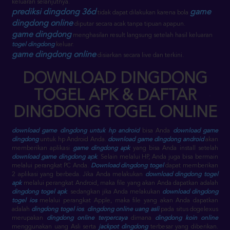
keluaran selanjutnya.
prediksi dingdong 36d
game
tidak dapat dilakukan karena bola
dingdong online
diputar secara acak tanpa tipuan apapun.
game dingdong
menghasilan result langsung setelah hasil keluaran
togel dingdong
keluar.
game dingdong online
disiarkan secara live dan terkini.
DOWNLOAD DINGDONG
TOGEL APK & DAFTAR
DINGDONG TOGEL ONLINE
download game dingdong untuk hp android
bisa Anda
download game
dingdong
untuk hp Android Anda.
download game dingdong android
akan
memberikan aplikasi
game dingdong apk
yang bisa Anda install setelah
download game dingdong apk
. Selain melalui HP, Anda juga bisa bermain
melalui perangkat PC Anda.
Download dingdong togel
dapat memberikan
2 aplikasi yang berbeda. Jika Anda melakukan
download dingdong togel
apk
melalui perangkat Android, maka file yang akan Anda dapatkan adalah
dingdong togel apk
. sedangkan jika Anda melakukan
download dingdong
togel ios
melalui perangkat Apple, maka file yang akan Anda dapatkan
adalah
dingdong togel ios
.
dingdong online uang asli
pada situs dogelexus
merupakan
dingdong online terpercaya
dimana
dingdong koin online
menggunakan uang Asli serta
jackpot dingdong
terbesar yang diberikan.