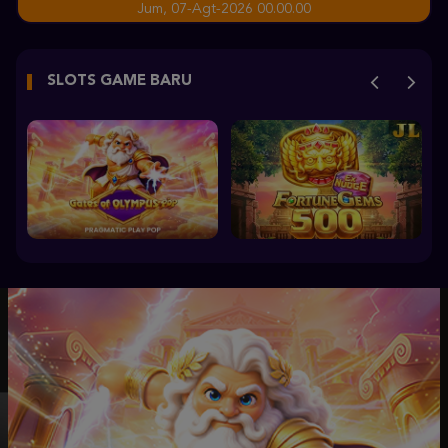
Sweet Bonanza 1000
Jum, 07-Agt-2026 00.00.00
rez****2
IDR
4,800,000.00
SLOTS GAME BARU
Gates of Olympus Super Scatter
h****4
IDR
3,990,000.00
Mahjong Wins 3 – Black Scatter
res****s
IDR
3,900,000.00
Sweet Bonanza 2500
l***5
IDR
3,667,280.00
Sweet Bonanza 1000
f***r
IDR
3,140,500.00