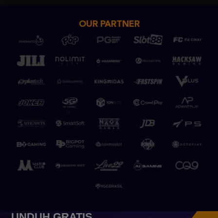
OUR PARTNER
UNDUH GRATIS