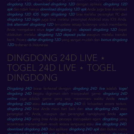
dingdong 12D
,
download dingdong 12D
dengan aplikasi
dingdong 12D
apk
dan tidak hanya
download dingdong 12D apk
Anda juga bisa download
dingdong 12D IOS
.
login dingdong 12D
bisa melalui perangkat PC dan
dingdong 12D login
juga bisa melalui perangkat Android atau IOS Anda.
link alternatif dingdong 12D
terupdate setiap bulannya untuk membantu
Anda mengakses situs
togel dingdong
ini.
deposit dingdong 12D
dapat
dilakukan melalui
dingdong 12D deposit pulsa
ataupun melalui transfer
bank. Proses
daftar dingdong 12D
yang sangat mudah dan
bonus dingdong
12D
terbesar di Indonesia
DINGDONG 24D LIVE ⋆
TOGEL 24D LIVE ⋆ TOGEL
DINGDONG
Dingdong 24D
biasa terkenal dengan
dingdong 24D live
adalah
togel
dingdong 24D
begitu digemari oleh masyarakat. game
dingdong 24D
online
juga adalah game yang siap menemani waktu Anda.
result
dingdong 24D
atau
keluaran dingdong 24D
di keluarkan secara terkini.
dingdong 24D
bisa Anda main kan baik dari
situs dingdong 24D
atau
perangkat PC Anda, maupun dari perangkat handphone Anda.
agen
dingdong 24D
yang bisa Anda percaya merupakan agen
dingdong
yang
senantiasa menampilkan result secara langsung atau
live dingdong 24D
,
download dingdong 24D
dari aplikasi
dingdong 24D apk
dan bukan cuma