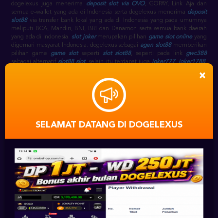
dogelexus juga menerima
deposit slot via OVO
, GOPAY, Link Aja dan
semua e-wallet yang ada di Indonesia serta dogelexus menerima
deposit
slot88
via transfer bank lokal yang ada di Indonesia yang pada umumnya
meliputi BCA, Mandiri, BNI, BRI dan Danamon serta semua bank daerah
yang ada di Indonesia.
slot joker
merupakan pilihan
game slot online
yang
digemari masyarat Indonesia. dogelexus sebagai
agen slot88
memberikan
pilihan game
game slot
seperti
slot slot88
, seperti pada link
gwc388
sebagai alternatif
slot88 slot
, selain itu terdapat juga
joker777
,
joker1788
,
joker8868
,
joker888
,
joker688
,
joker slot
sebagai link alternatif
joker
×
gaming
slot.
slot88 game
sebagai
agen slot88 terpercaya
menyediakan
slot
game joker
.
slot88 online
berjalan selama 24 jam setiap harinya, sehingga
dogelexus slot online
sebagai
agen slot slot88
juga online 24 jam pada
game
slot88 casino
.
DAFTAR SLOT88
⋆
AKUN
SELAMAT DATANG DI DOGELEXUS
SLOT ONLINE JOKER123
SLOT
daftar slot88
di dogelexus
situs online slot
untuk akun
slot88
bisa Anda
lakukan pada menu
daftar slot88 slot
yang ada diatas kanan pada situs
daftar joker gaming
ini.
situs slot88
telah berkerja sama dengan
doge lexus
slot online
menyediakan
game joker
.
daftar akun joker gaming
harus Anda
lengkapi agar
situs slot88
dapat memberikan Anda
userid slot88
disaat
Anda
daftar joker123
di
www joker123
sebagai situs alternatif
login