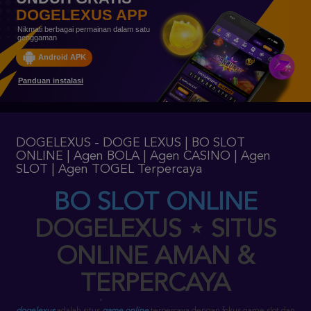
DOGELEXUS APP
Nikmati berbagai permainan dalam satu
genggaman
Android APK
Panduan instalasi
DOGELEXUS - DOGE LEXUS | BO SLOT
ONLINE | Agen BOLA | Agen CASINO | Agen
SLOT | Agen TOGEL Terpercaya
BO SLOT ONLINE
DOGELEXUS
⋆
SITUS
ONLINE AMAN &
TERPERCAYA