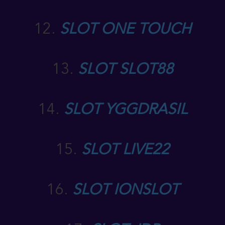
12.
SLOT ONE TOUCH
13.
SLOT SLOT88
14.
SLOT YGGDRASIL
15.
SLOT LIVE22
16.
SLOT IONSLOT