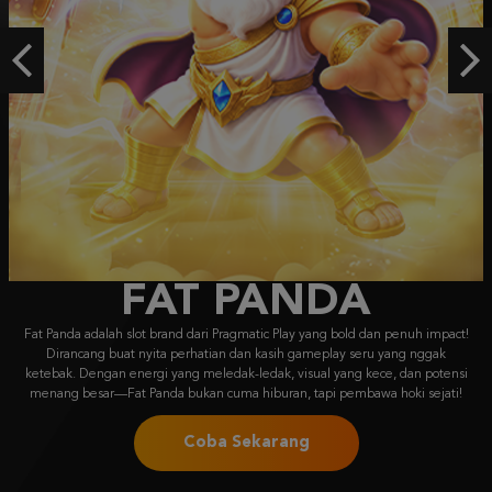
Mahjong Wins 3 – Black Scatter
res****s
IDR
3,130,000.00
Previous
Ne
Mahjong Wins 2
han****n
IDR
3,100,800.00
FAT PANDA
Fat Panda adalah slot brand dari Pragmatic Play yang bold dan penuh impact!
Dirancang buat nyita perhatian dan kasih gameplay seru yang nggak
ketebak. Dengan energi yang meledak-ledak, visual yang kece, dan potensi
menang besar—Fat Panda bukan cuma hiburan, tapi pembawa hoki sejati!
Coba Sekarang