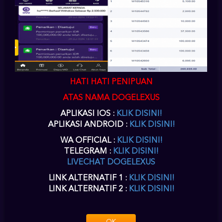
joker123
.
slot88 daftar
akun slot online
dengan proses yang cepat dapat
Anda terima sesaat setelah
daftar joker777
selesai Anda isikan datanya
dengan lengkap.
slot88 daftar
hanya membutuhkan waktu beberapa menit
untuk pengisian form
daftar joker888
disitus
joker 123
atau
slot88
sebagai
joker game
terpercaya.
slot88 online
,
joker888
,
joker123
,
jokergaming
,
joker1788
,
joker8868
,
joker777
,
joker688
sebagai alternatif
joker slot
pada
situs dogelexus
joker gaming
.
DOWNLOAD SLOT88 APK
HATI HATI PENIPUAN
SLOT SLOT88 LOGIN VERSI
ATAS NAMA DOGELEXUS
TERBARU
APLIKASI IOS :
KLIK DISINI!
APLIKASI ANDROID :
KLIK DISINI!
joker download
Setelah Anda melakukan
pendaftaran akun slot88
di
dogelexus, maka selanjutnya Anda dapat melakukan
download slot88
apk,
WA OFFICIAL :
KLIK DISINI!
aplikasi
slot88 apk
android dogelexus ini mendukung Anda dalam bermain
TELEGRAM :
KLIK DISINI!
melalui perangkat mobile smartphone Anda. Baik melalui PC atau mobile
LIVECHAT DOGELEXUS
dimana saja dan kapan saja dapat Anda mainkan semua game yang ada di
slot dogelexus ini.
slot88 download
dapat Anda
download aplikasi joker
LINK ALTERNATIF 1 :
KLIK DISINI!
123
melalui Android dan IOS.
slot88 download apk
bisa langsung diinstal
setelah Anda
download aplikasi slot88
nya.
download joker 123
lebih baik
LINK ALTERNATIF 2 :
KLIK DISINI!
segera Anda download setelah
daftar akun slot88
sehingga lebih
memudahkan Anda untuk
login slot88
.
download slot88
ini terletak pada
menu daftar
slot88 apk download
yang ada pada kanan menu utama pada
situs
dogelexus slot online
ini.
slot88 android download
untuk perangkat