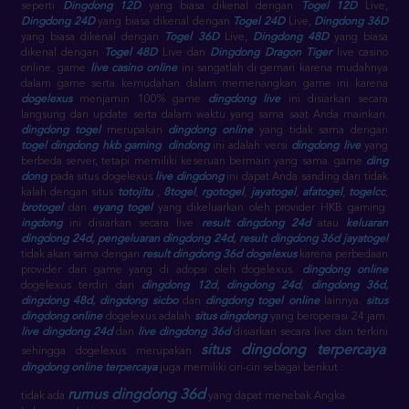
seperti
Dingdong 12D
yang biasa dikenal dengan
Togel 12D
Live,
Dingdong 24D
yang biasa dikenal dengan
Togel 24D
Live,
Dingdong 36D
yang biasa dikenal dengan
Togel 36D
Live,
Dingdong 48D
yang biasa
dikenal dengan
Togel 48D
Live dan
Dingdong Dragon Tiger
live casino
online. game
live casino online
ini sangatlah di gemari karena mudahnya
dalam game serta kemudahan dalam memenangkan game ini karena
dogelexus
menjamin 100% game
dingdong live
ini disiarkan secara
langsung dan update serta dalam waktu yang sama saat Anda mainkan.
dingdong togel
merupakan
dingdong online
yang tidak sama dengan
togel dingdong
hkb gaming
.
dindong
ini adalah versi
dingdong live
yang
berbeda server, tetapi memiliki keseruan bermain yang sama. game
ding
dong
pada situs dogelexus
live dingdong
ini dapat Anda sanding dan tidak
kalah dengan situs
totojitu
,
8togel
,
rgotogel
,
jayatogel
,
afatogel
,
togelcc
,
brotogel
dan
eyang togel
yang dikeluarkan oleh provider HKB gaming.
ingdong
ini disiarkan secara live
result dingdong 24d
atau
keluaran
dingdong 24d
,
pengeluaran dingdong 24d
,
result dingdong 36d jayatogel
tidak akan sama dengan
result dingdong 36d dogelexus
karena perbedaan
provider dari game yang di adopsi oleh dogelexus.
dingdong online
dogelexus terdiri dari
dingdong 12d
,
dingdong 24d
,
dingdong 36d
,
dingdong 48d
,
dingdong sicbo
dan
dingdong togel online
lainnya.
situs
dingdong online
dogelexus adalah
situs dingdong
yang beroperasi 24 jam.
live dingdong 24d
dan
live dingdong 36d
disiarkan secara live dan terkini
situs dingdong terpercaya
sehingga dogelexus merupakan
.
dingdong online terpercaya
juga memiliki ciri-ciri sebagai berikut :
rumus dingdong 36d
tidak ada
yang dapat menebak Angka