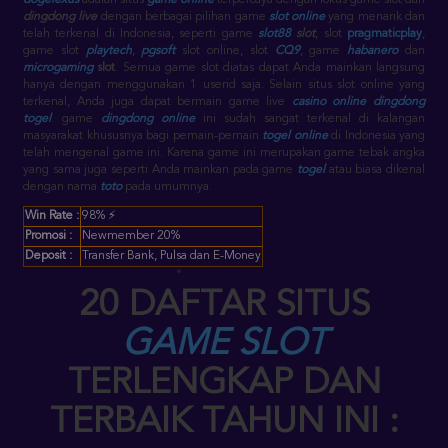
dogelexus
adalah situs
game online
terpercaya dengan fokus game slot dan
dingdong live
dengan berbagai pilihan game
slot online
yang menarik dan
telah terkenal di Indonesia, seperti game
slot88
slot
, slot
pragmaticplay
,
game slot
playtech
,
pgsoft
slot online
, slot
CQ9
, game
habanero
dan
microgaming
slot
. Semua game slot diatas dapat Anda mainkan langsung
hanya dengan menggunakan 1 userid saja.
Selain situs slot online yang
terkenal, Anda juga dapat bermain game live
casino online
dingdong
togel
. game
dingdong online
ini sudah sangat terkenal di kalangan
masyarakat khususnya bagi pemain-pemain
togel online
di Indonesia yang
telah mengenal game ini. Karena game ini merupakan game tebak angka
yang sama juga seperti Anda mainkan pada game
togel
atau biasa dikenal
dengan nama
toto
pada umumnya.
Win Rate :
98% ⚡
Promosi :
Newmember 20%
Deposit :
Transfer Bank, Pulsa dan E-Money
20 DAFTAR SITUS
GAME SLOT
TERLENGKAP DAN
TERBAIK TAHUN INI :