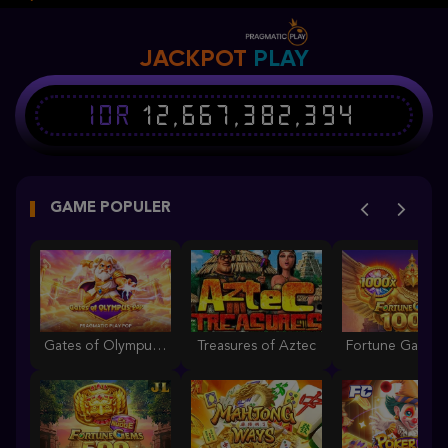
JACKPOT
PLAY
IDR
12,667,382,394
GAME POPULER
Gates of Olympus POP
Treasures of Aztec