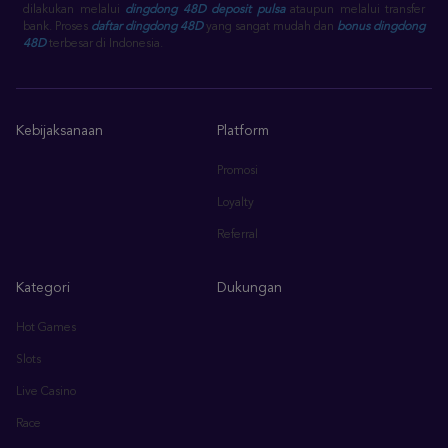
dilakukan melalui
dingdong 48D deposit pulsa
ataupun melalui transfer
bank. Proses
daftar dingdong 48D
yang sangat mudah dan
bonus dingdong
48D
terbesar di Indonesia.
Kebijaksanaan
Platform
Promosi
Loyalty
Referral
Kategori
Dukungan
Hot Games
Slots
Live Casino
Race