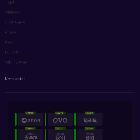
Togel
Olahraga
Crash Game
Arcade
Poker
E-Sports
Sabung Ayam
Komunitas