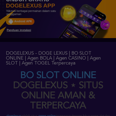
DOGELEXUS APP
Nikmati berbagai permainan dalam satu
genggaman
Android APK
Panduan instalasi
DOGELEXUS - DOGE LEXUS | BO SLOT
ONLINE | Agen BOLA | Agen CASINO | Agen
SLOT | Agen TOGEL Terpercaya
BO SLOT ONLINE
DOGELEXUS
⋆
SITUS
ONLINE AMAN &
TERPERCAYA