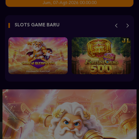
Starlight Princess™ 1000
Jum, 07-Agt-2026 00.00.00
ag****8
IDR
12,933,600.00
SLOTS GAME BARU
Starlight Princess™ 1000
ag****8
IDR
9,791,000.00
Gates of Olympus Super Scatter
h****4
IDR
9,329,000.00
Starlight Princess™ 1000
ag****8
IDR
8,296,800.00
Mahjong Wins 3 – Black Scatter
co****6
IDR
7,786,400.00