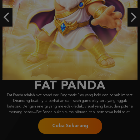
Gates of Olympus Super Scatter
h****4
IDR
7,202,000.00
Previous
Ne
Starlight Princess™ 1000
ag****8
IDR
6,460,800.00
FAT PANDA
Fat Panda adalah slot brand dari Pragmatic Play yang bold dan penuh impact!
Dirancang buat nyita perhatian dan kasih gameplay seru yang nggak
ketebak. Dengan energi yang meledak-ledak, visual yang kece, dan potensi
menang besar—Fat Panda bukan cuma hiburan, tapi pembawa hoki sejati!
Coba Sekarang