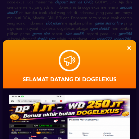
dogelexus juga menerima
deposit slot via OVO
, GOPAY, Link Aja dan
semua e-wallet yang ada di Indonesia serta dogelexus menerima
deposit
slot88
via transfer bank lokal yang ada di Indonesia yang pada umumnya
meliputi BCA, Mandiri, BNI, BRI dan Danamon serta semua bank daerah
yang ada di Indonesia.
slot joker
merupakan pilihan
game slot online
yang
digemari masyarat Indonesia. dogelexus sebagai
agen slot88
memberikan
pilihan game
game slot
seperti
slot slot88
, seperti pada link
gwc388
sebagai alternatif
slot88 slot
, selain itu terdapat juga
joker777
,
joker1788
,
joker8868
,
joker888
,
joker688
,
joker slot
sebagai link alternatif
joker
×
gaming
slot.
slot88 game
sebagai
agen slot88 terpercaya
menyediakan
slot
game joker
.
slot88 online
berjalan selama 24 jam setiap harinya, sehingga
dogelexus slot online
sebagai
agen slot slot88
juga online 24 jam pada
game
slot88 casino
.
DAFTAR SLOT88
⋆
AKUN
SELAMAT DATANG DI DOGELEXUS
SLOT ONLINE JOKER123
SLOT
daftar slot88
di dogelexus
situs online slot
untuk akun
slot88
bisa Anda
lakukan pada menu
daftar slot88 slot
yang ada diatas kanan pada situs
daftar joker gaming
ini.
situs slot88
telah berkerja sama dengan
doge lexus
slot online
menyediakan
game joker
.
daftar akun joker gaming
harus Anda
lengkapi agar
situs slot88
dapat memberikan Anda
userid slot88
disaat
Anda
daftar joker123
di
www joker123
sebagai situs alternatif
login