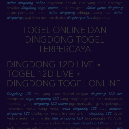
daftar dingdong online
dogelexus adalah situs yang telah dipercaya
provider
dingdong togel online
untuk melayani
daftar game dingdong
dalam pembukaan akun
daftar dingdong
sehingga userid hasil
daftar
dingdong
dapat Anda mainkan di situs
dingdong online
dogelexus.
TOGEL ONLINE DAN
DINGDONG TOGEL
TERPERCAYA
DINGDONG 12D LIVE ⋆
TOGEL 12D LIVE ⋆
DINGDONG TOGEL ONLINE
Dingdong 12D
atau yang biasa dikenal dengan
dingdong 12D live
merupakan
togel dingdong 12D
yang sangat digemari oleh masyarakat
Indonesia. game
dingdong 12D online
juga merupakan game pelengkap
menemani waktu luang Anda.
result dingdong 12D
atau
keluaran
dingdong 12D
dikeluarkan secara live dan terkini.
dingdong 12D
dapat
Anda mainkan baik melalui
situs dingdong 12D
dari perangkat PC Anda,
maupun melalui perangkat mobile Anda.
agen dingdong 12D
yang dapat
Anda percayai adalah agen yang senantiasa memberikan result
live