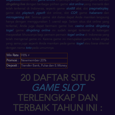
dogelexus
adalah situs
game online
terpercaya dengan fokus game slot dan
dingdong live
dengan berbagai pilihan game
slot online
yang menarik dan
telah terkenal di Indonesia, seperti game
slot88
slot
, slot
pragmaticplay
,
game slot
playtech
,
pgsoft
slot online
, slot
CQ9
, game
habanero
dan
microgaming
slot
. Semua game slot diatas dapat Anda mainkan langsung
hanya dengan menggunakan 1 userid saja.
Selain situs slot online yang
terkenal, Anda juga dapat bermain game live
casino online
dingdong
togel
. game
dingdong online
ini sudah sangat terkenal di kalangan
masyarakat khususnya bagi pemain-pemain
togel online
di Indonesia yang
telah mengenal game ini. Karena game ini merupakan game tebak angka
yang sama juga seperti Anda mainkan pada game
togel
atau biasa dikenal
dengan nama
toto
pada umumnya.
Win Rate :
98% ⚡
Promosi :
Newmember 20%
Deposit :
Transfer Bank, Pulsa dan E-Money
20 DAFTAR SITUS
GAME SLOT
TERLENGKAP DAN
TERBAIK TAHUN INI :