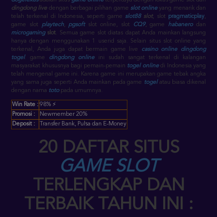
dogelexus
adalah situs
game online
terpercaya dengan fokus game slot dan
dingdong live
dengan berbagai pilihan game
slot online
yang menarik dan
telah terkenal di Indonesia, seperti game
slot88
slot
, slot
pragmaticplay
,
game slot
playtech
,
pgsoft
slot online
, slot
CQ9
, game
habanero
dan
microgaming
slot
. Semua game slot diatas dapat Anda mainkan langsung
hanya dengan menggunakan 1 userid saja.
Selain situs slot online yang
terkenal, Anda juga dapat bermain game live
casino online
dingdong
togel
. game
dingdong online
ini sudah sangat terkenal di kalangan
masyarakat khususnya bagi pemain-pemain
togel online
di Indonesia yang
telah mengenal game ini. Karena game ini merupakan game tebak angka
yang sama juga seperti Anda mainkan pada game
togel
atau biasa dikenal
dengan nama
toto
pada umumnya.
Win Rate :
98% ⚡
Promosi :
Newmember 20%
Deposit :
Transfer Bank, Pulsa dan E-Money
20 DAFTAR SITUS
GAME SLOT
TERLENGKAP DAN
TERBAIK TAHUN INI :