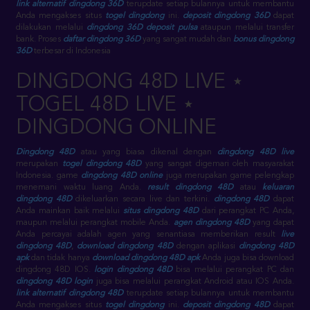
link alternatif dingdong 36D
terupdate setiap bulannya untuk membantu
Anda mengakses situs
togel dingdong
ini.
deposit dingdong 36D
dapat
dilakukan melalui
dingdong 36D deposit pulsa
ataupun melalui transfer
bank. Proses
daftar dingdong 36D
yang sangat mudah dan
bonus dingdong
36D
terbesar di Indonesia
DINGDONG 48D LIVE ⋆
TOGEL 48D LIVE ⋆
DINGDONG ONLINE
Dingdong 48D
atau yang biasa dikenal dengan
dingdong 48D live
merupakan
togel dingdong 48D
yang sangat digemari oleh masyarakat
Indonesia. game
dingdong 48D online
juga merupakan game pelengkap
menemani waktu luang Anda.
result dingdong 48D
atau
keluaran
dingdong 48D
dikeluarkan secara live dan terkini.
dingdong 48D
dapat
Anda mainkan baik melalui
situs dingdong 48D
dari perangkat PC Anda,
maupun melalui perangkat mobile Anda.
agen dingdong 48D
yang dapat
Anda percayai adalah agen yang senantiasa memberikan result
live
dingdong 48D
,
download dingdong 48D
dengan aplikasi
dingdong 48D
apk
dan tidak hanya
download dingdong 48D apk
Anda juga bisa download
dingdong 48D IOS.
login dingdong 48D
bisa melalui perangkat PC dan
dingdong 48D login
juga bisa melalui perangkat Android atau IOS Anda.
link alternatif dingdong 48D
terupdate setiap bulannya untuk membantu
Anda mengakses situs
togel dingdong
ini.
deposit dingdong 48D
dapat