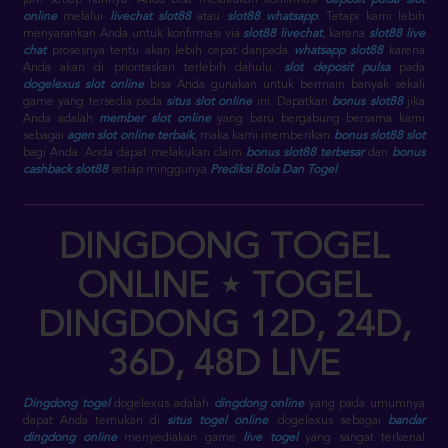
jam setiap harinya. Anda bisa melakukan konfirmasi
deposit pulsa slot
online
melalui
livechat slot88
atau
slot88 whatsapp
. Tetapi kami lebih
menyarankan Anda untuk konfirmasi via
slot88 livechat
, karena
slot88 live
chat
prosesnya tentu akan lebih cepat daripada
whatsapp slot88
karena
Anda akan di prioritaskan terlebih dahulu.
slot deposit pulsa
pada
dogelexus slot online
bisa Anda gunakan untuk bermain banyak sekali
game yang tersedia pada
situs slot online
ini. Dapatkan
bonus slot88
jika
Anda adalah
member slot online
yang baru bergabung bersama kami
sebagai
agen slot online terbaik
, maka kami memberikan
bonus slot88 slot
bagi Anda. Anda dapat melakukan claim
bonus slot88 terbesar
dan
bonus
cashback slot88
setiap minggunya
Prediksi Bola Dan Togel
.
DINGDONG TOGEL
ONLINE ⋆ TOGEL
DINGDONG 12D, 24D,
36D, 48D LIVE
Dingdong togel
dogelexus adalah
dingdong online
yang pada umumnya
dapat Anda temukan di
situs togel online
. dogelexus sebagai
bandar
dingdong online
menyediakan game
live togel
yang sangat terkenal