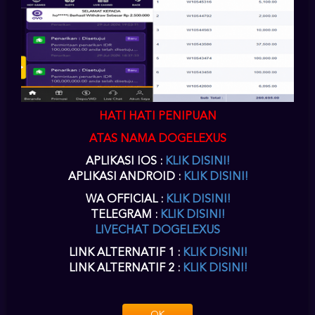
joker123
.
slot88 daftar
akun slot online
dengan proses yang cepat dapat
Anda terima sesaat setelah
daftar joker777
selesai Anda isikan datanya
dengan lengkap.
slot88 daftar
hanya membutuhkan waktu beberapa menit
untuk pengisian form
daftar joker888
disitus
joker 123
atau
slot88
sebagai
joker game
terpercaya.
slot88 online
,
joker888
,
joker123
,
jokergaming
,
joker1788
,
joker8868
,
joker777
,
joker688
sebagai alternatif
joker slot
pada
situs dogelexus
joker gaming
.
DOWNLOAD SLOT88 APK
HATI HATI PENIPUAN
SLOT SLOT88 LOGIN VERSI
ATAS NAMA DOGELEXUS
TERBARU
APLIKASI IOS :
KLIK DISINI!
APLIKASI ANDROID :
KLIK DISINI!
joker download
Setelah Anda melakukan
pendaftaran akun slot88
di
dogelexus, maka selanjutnya Anda dapat melakukan
download slot88
apk,
WA OFFICIAL :
KLIK DISINI!
aplikasi
slot88 apk
android dogelexus ini mendukung Anda dalam bermain
TELEGRAM :
KLIK DISINI!
melalui perangkat mobile smartphone Anda. Baik melalui PC atau mobile
LIVECHAT DOGELEXUS
dimana saja dan kapan saja dapat Anda mainkan semua game yang ada di
slot dogelexus ini.
slot88 download
dapat Anda
download aplikasi joker
LINK ALTERNATIF 1 :
KLIK DISINI!
123
melalui Android dan IOS.
slot88 download apk
bisa langsung diinstal
setelah Anda
download aplikasi slot88
nya.
download joker 123
lebih baik
LINK ALTERNATIF 2 :
KLIK DISINI!
segera Anda download setelah
daftar akun slot88
sehingga lebih
memudahkan Anda untuk
login slot88
.
download slot88
ini terletak pada
menu daftar
slot88 apk download
yang ada pada kanan menu utama pada
situs
dogelexus slot online
ini.
slot88 android download
untuk perangkat