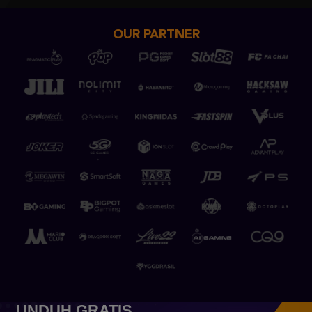
OUR PARTNER
UNDUH GRATIS