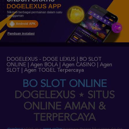
DOGELEXUS APP
Nikmati berbagai permainan dalam satu
genggaman
Android APK
Panduan instalasi
DOGELEXUS - DOGE LEXUS | BO SLOT
ONLINE | Agen BOLA | Agen CASINO | Agen
SLOT | Agen TOGEL Terpercaya
BO SLOT ONLINE
DOGELEXUS
⋆
SITUS
ONLINE AMAN &
TERPERCAYA