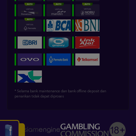
* Selama bank maintenance dan bank offline deposit dan
penarikan tidak dapat diproses