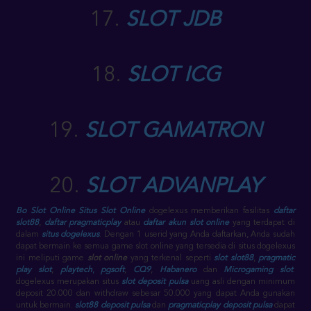
17.
SLOT JDB
18.
SLOT ICG
19.
SLOT GAMATRON
20.
SLOT ADVANPLAY
Bo Slot Online
Situs Slot Online
dogelexus memberikan fasilitas
daftar
slot88
,
daftar pragmaticplay
atau
daftar akun slot online
yang terdapat di
dalam
situs dogelexus
. Dengan 1 userid yang Anda daftarkan, Anda sudah
dapat bermain ke semua game slot online yang tersedia di situs dogelexus
ini meliputi game
slot online
yang terkenal seperti
slot slot88
,
pragmatic
play slot
,
playtech
,
pgsoft
,
CQ9
,
Habanero
dan
Microgaming slot
.
dogelexus merupakan situs
slot deposit pulsa
uang asli dengan minimum
deposit 20.000 dan withdraw sebesar 50.000 yang dapat Anda gunakan
untuk bermain.
slot88 deposit pulsa
dan
pragmaticplay deposit pulsa
dapat