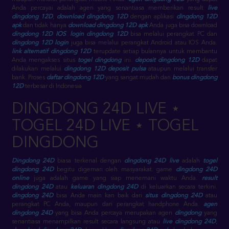
Anda percayai adalah agen yang senantiasa memberikan result
live
dingdong 12D
,
download dingdong 12D
dengan aplikasi
dingdong 12D
apk
dan tidak hanya
download dingdong 12D apk
Anda juga bisa download
dingdong 12D IOS
.
login dingdong 12D
bisa melalui perangkat PC dan
dingdong 12D login
juga bisa melalui perangkat Android atau IOS Anda.
link alternatif dingdong 12D
terupdate setiap bulannya untuk membantu
Anda mengakses situs
togel dingdong
ini.
deposit dingdong 12D
dapat
dilakukan melalui
dingdong 12D deposit pulsa
ataupun melalui transfer
bank. Proses
daftar dingdong 12D
yang sangat mudah dan
bonus dingdong
12D
terbesar di Indonesia
DINGDONG 24D LIVE ⋆
TOGEL 24D LIVE ⋆ TOGEL
DINGDONG
Dingdong 24D
biasa terkenal dengan
dingdong 24D live
adalah
togel
dingdong 24D
begitu digemari oleh masyarakat. game
dingdong 24D
online
juga adalah game yang siap menemani waktu Anda.
result
dingdong 24D
atau
keluaran dingdong 24D
di keluarkan secara terkini.
dingdong 24D
bisa Anda main kan baik dari
situs dingdong 24D
atau
perangkat PC Anda, maupun dari perangkat handphone Anda.
agen
dingdong 24D
yang bisa Anda percaya merupakan agen
dingdong
yang
senantiasa menampilkan result secara langsung atau
live dingdong 24D
,