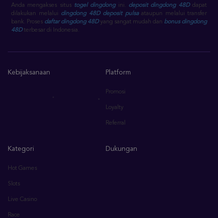
Anda mengakses situs
togel dingdong
ini.
deposit dingdong 48D
dapat
dilakukan melalui
dingdong 48D deposit pulsa
ataupun melalui transfer
bank. Proses
daftar dingdong 48D
yang sangat mudah dan
bonus dingdong
48D
terbesar di Indonesia.
Kebijaksanaan
Platform
Promosi
Loyalty
Referral
Kategori
Dukungan
Hot Games
Slots
Live Casino
Race