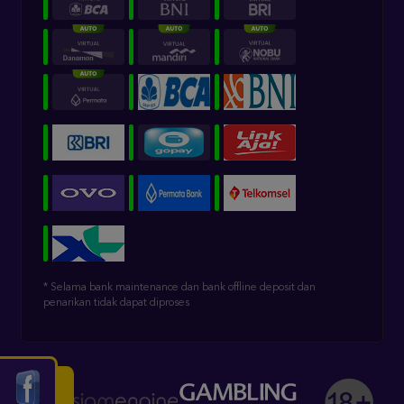
* Selama bank maintenance dan bank offline deposit dan
penarikan tidak dapat diproses