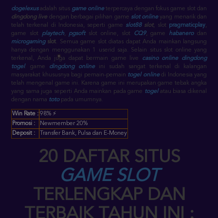
dogelexus
adalah situs
game online
terpercaya dengan fokus game slot dan
dingdong live
dengan berbagai pilihan game
slot online
yang menarik dan
telah terkenal di Indonesia, seperti game
slot88
slot
, slot
pragmaticplay
,
game slot
playtech
,
pgsoft
slot online
, slot
CQ9
, game
habanero
dan
microgaming
slot
. Semua game slot diatas dapat Anda mainkan langsung
hanya dengan menggunakan 1 userid saja.
Selain situs slot online yang
terkenal, Anda juga dapat bermain game live
casino online
dingdong
togel
. game
dingdong online
ini sudah sangat terkenal di kalangan
masyarakat khususnya bagi pemain-pemain
togel online
di Indonesia yang
telah mengenal game ini. Karena game ini merupakan game tebak angka
yang sama juga seperti Anda mainkan pada game
togel
atau biasa dikenal
dengan nama
toto
pada umumnya.
Win Rate :
98% ⚡
Promosi :
Newmember 20%
Deposit :
Transfer Bank, Pulsa dan E-Money
20 DAFTAR SITUS
GAME SLOT
TERLENGKAP DAN
TERBAIK TAHUN INI :