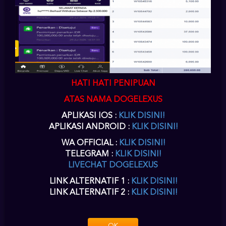
Anda
daftar joker123
di
www joker123
sebagai situs alternatif
login
joker123
.
slot88 daftar
akun slot online
dengan proses yang cepat dapat
Anda terima sesaat setelah
daftar joker777
selesai Anda isikan datanya
dengan lengkap.
slot88 daftar
hanya membutuhkan waktu beberapa menit
untuk pengisian form
daftar joker888
disitus
joker 123
atau
slot88
sebagai
joker game
terpercaya.
slot88 online
,
joker888
,
joker123
,
jokergaming
,
joker1788
,
joker8868
,
joker777
,
joker688
sebagai alternatif
joker slot
pada
situs dogelexus
joker gaming
.
HATI HATI PENIPUAN
DOWNLOAD SLOT88 APK
ATAS NAMA DOGELEXUS
SLOT SLOT88 LOGIN VERSI
APLIKASI IOS :
KLIK DISINI!
TERBARU
APLIKASI ANDROID :
KLIK DISINI!
joker download
Setelah Anda melakukan
pendaftaran akun slot88
di
WA OFFICIAL :
KLIK DISINI!
dogelexus, maka selanjutnya Anda dapat melakukan
download slot88
apk,
TELEGRAM :
KLIK DISINI!
aplikasi
slot88 apk
android dogelexus ini mendukung Anda dalam bermain
LIVECHAT DOGELEXUS
melalui perangkat mobile smartphone Anda. Baik melalui PC atau mobile
dimana saja dan kapan saja dapat Anda mainkan semua game yang ada di
LINK ALTERNATIF 1 :
KLIK DISINI!
slot dogelexus ini.
slot88 download
dapat Anda
download aplikasi joker
123
melalui Android dan IOS.
slot88 download apk
bisa langsung diinstal
LINK ALTERNATIF 2 :
KLIK DISINI!
setelah Anda
download aplikasi slot88
nya.
download joker 123
lebih baik
segera Anda download setelah
daftar akun slot88
sehingga lebih
memudahkan Anda untuk
login slot88
.
download slot88
ini terletak pada