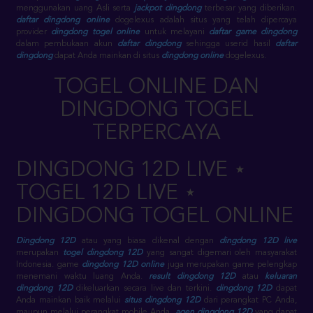
menggunakan uang Asli serta
jackpot dingdong
terbesar yang diberikan.
daftar dingdong online
dogelexus adalah situs yang telah dipercaya
provider
dingdong togel online
untuk melayani
daftar game dingdong
dalam pembukaan akun
daftar dingdong
sehingga userid hasil
daftar
dingdong
dapat Anda mainkan di situs
dingdong online
dogelexus.
TOGEL ONLINE DAN
DINGDONG TOGEL
TERPERCAYA
DINGDONG 12D LIVE ⋆
TOGEL 12D LIVE ⋆
DINGDONG TOGEL ONLINE
Dingdong 12D
atau yang biasa dikenal dengan
dingdong 12D live
merupakan
togel dingdong 12D
yang sangat digemari oleh masyarakat
Indonesia. game
dingdong 12D online
juga merupakan game pelengkap
menemani waktu luang Anda.
result dingdong 12D
atau
keluaran
dingdong 12D
dikeluarkan secara live dan terkini.
dingdong 12D
dapat
Anda mainkan baik melalui
situs dingdong 12D
dari perangkat PC Anda,
maupun melalui perangkat mobile Anda.
agen dingdong 12D
yang dapat