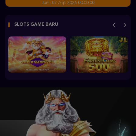
Starlight Princess™ 1000
Jum, 07-Agt-2026 00.00.00
ag****8
IDR
12,933,600.00
SLOTS GAME BARU
Starlight Princess™ 1000
ag****8
IDR
9,791,000.00
Gates of Olympus Super Scatter
h****4
IDR
9,329,000.00
Mahjong Wins 3 – Black Scatter
res****s
IDR
8,386,000.00
Starlight Princess™ 1000
ag****8
IDR
8,296,800.00