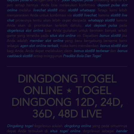
deposit pulsa xl
dengan rate 0.9.
joker deposit pulsa
didukung selama 24
jam setiap harinya. Anda bisa melakukan konfirmasi
deposit pulsa slot
online
melalui
livechat slot88
atau
slot88 whatsapp
. Tetapi kami lebih
menyarankan Anda untuk konfirmasi via
slot88 livechat
, karena
slot88 live
chat
prosesnya tentu akan lebih cepat daripada
whatsapp slot88
karena
Anda akan di prioritaskan terlebih dahulu.
slot deposit pulsa
pada
dogelexus slot online
bisa Anda gunakan untuk bermain banyak sekali
game yang tersedia pada
situs slot online
ini. Dapatkan
bonus slot88
jika
Anda adalah
member slot online
yang baru bergabung bersama kami
sebagai
agen slot online terbaik
, maka kami memberikan
bonus slot88 slot
bagi Anda. Anda dapat melakukan claim
bonus slot88 terbesar
dan
bonus
cashback slot88
setiap minggunya
Prediksi Bola Dan Togel
.
DINGDONG TOGEL
ONLINE ⋆ TOGEL
DINGDONG 12D, 24D,
36D, 48D LIVE
Dingdong togel
dogelexus adalah
dingdong online
yang pada umumnya
dapat Anda temukan di
situs togel online
. dogelexus sebagai
bandar