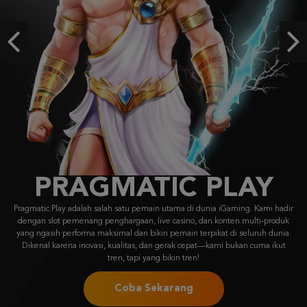
Mahjong Wins 3 – Black Scatter
co****6
IDR
7,786,400.00
Previous
Ne
Sweet Bonanza 1000
f***r
IDR
7,395,220.00
PRAGMATIC PLAY
Pragmatic Play adalah salah satu pemain utama di dunia iGaming. Kami hadir
dengan slot pemenang penghargaan, live casino, dan konten multi-produk
yang ngasih performa maksimal dan bikin pemain terpikat di seluruh dunia.
Dikenal karena inovasi, kualitas, dan gerak cepat—kami bukan cuma ikut
tren, tapi yang bikin tren!
Coba Sekarang