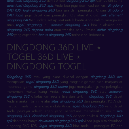
download dingdong 24D
dari aplikasi
dingdong 24D apk
dan bukan cuma
download dingdong 24D apk
, Anda bisa juga download aplikasi
dingdong
24D IOS
.
login dingdong 24D
bisa saja dari perangkat PC dan
dingdong
24D login
juga dapat dari perangkat IOS atau Android.
link alternatif
dingdong 24D
ter update setiap saat untuk bantu Anda dalam mengakses
situs
togel dingdong
ini.
deposit dingdong 24D
bisa dilakukan dari
dingdong 24D deposit pulsa
atau transfer bank. Proses
daftar dingdong
24D
yang cepat dan
bonus dingdong 24D
terbesar di Indonesia
DINGDONG 36D LIVE ⋆
TOGEL 36D LIVE ⋆
DINGDONG TOGEL
Dingdong 36D
atau yang biasa dikenal dengan
dingdong 36D live
merupakan
togel dingdong 36D
yang sangat digemari oleh masyarakat
Indonesia. game
dingdong 36D online
juga merupakan game pelengkap
menemani waktu luang Anda.
result dingdong 36D
atau
keluaran
dingdong 36D
dikeluarkan secara live dan terkini.
dingdong 36D
dapat
Anda mainkan baik melalui
situs dingdong 36D
dari perangkat PC Anda,
maupun melalui perangkat mobile Anda.
agen dingdong 36D
yang dapat
Anda percayai adalah agen yang senantiasa memberikan result
live
dingdong 36D
,
download dingdong 36D
dengan aplikasi
dingdong 36D
apk
dan tidak hanya
download dingdong 36D apk
Anda juga bisa download
dingdong 36D IOS.
login dingdong 36D
bisa melalui perangkat PC dan