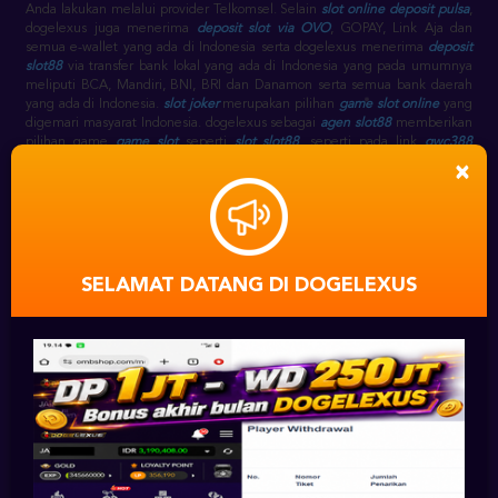
Anda lakukan melalui provider Telkomsel. Selain
slot online deposit pulsa
,
dogelexus juga menerima
deposit slot via OVO
, GOPAY, Link Aja dan
semua e-wallet yang ada di Indonesia serta dogelexus menerima
deposit
slot88
via transfer bank lokal yang ada di Indonesia yang pada umumnya
meliputi BCA, Mandiri, BNI, BRI dan Danamon serta semua bank daerah
yang ada di Indonesia.
slot joker
merupakan pilihan
game slot online
yang
digemari masyarat Indonesia. dogelexus sebagai
agen slot88
memberikan
pilihan game
game slot
seperti
slot slot88
, seperti pada link
gwc388
sebagai alternatif
slot88 slot
, selain itu terdapat juga
joker777
,
joker1788
,
×
joker8868
,
joker888
,
joker688
,
joker slot
sebagai link alternatif
joker
gaming
slot.
slot88 game
sebagai
agen slot88 terpercaya
menyediakan
slot
game joker
.
slot88 online
berjalan selama 24 jam setiap harinya, sehingga
dogelexus slot online
sebagai
agen slot slot88
juga online 24 jam pada
game
slot88 casino
.
SELAMAT DATANG DI DOGELEXUS
DAFTAR SLOT88
⋆
AKUN
SLOT ONLINE JOKER123
SLOT
daftar slot88
di dogelexus
situs online slot
untuk akun
slot88
bisa Anda
lakukan pada menu
daftar slot88 slot
yang ada diatas kanan pada situs
daftar joker gaming
ini.
situs slot88
telah berkerja sama dengan
doge lexus
slot online
menyediakan
game joker
.
daftar akun joker gaming
harus Anda
lengkapi agar
situs slot88
dapat memberikan Anda
userid slot88
disaat