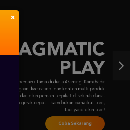
IDR
3,749,240.00
Sweet Bonanza 2500
×
m***3
IDR
3,476,000.00
Mahjong Wins 3 – Black
Scatter
h****4
FAT PANDA
IDR
2,904,000.00
Nex
Sweet Bonanza 2500
slot brand dari Pragmatic Play yang bold dan penuh
m***3
nyita perhatian dan kasih gameplay seru yang nggak
IDR
2,785,200.00
yang meledak-ledak, visual yang kece, dan potensi
da bukan cuma hiburan, tapi pembawa hoki sejati!
Coba Sekarang