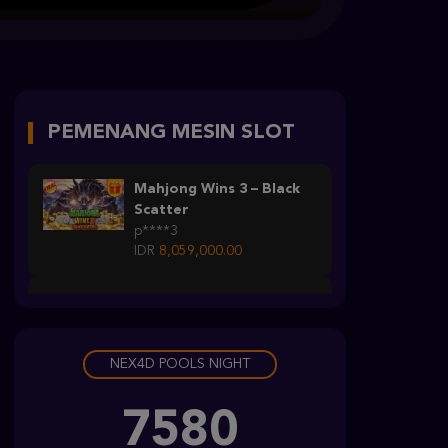
PEMENANG MESIN SLOT
Mahjong Wins 3 – Black
Scatter
p****3
IDR
8,059,000.00
Gates of Olympus Super
Epic Ze Zeus
Koi Gate
Scatter
h****4
IDR
7,364,000.00
NEX4D POOLS NIGHT
Gates of Olympus
7580
1000