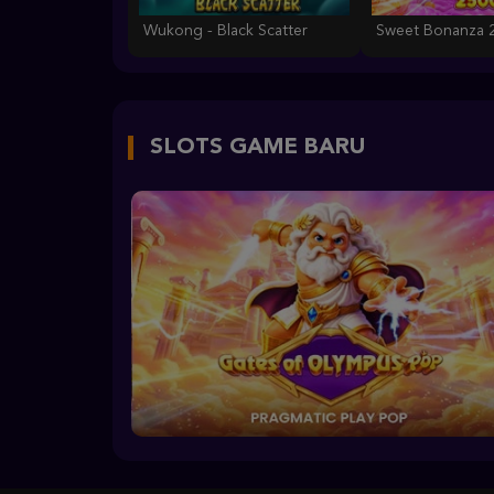
Wukong - Black Scatter
Sweet Bonanza 
SLOTS GAME BARU