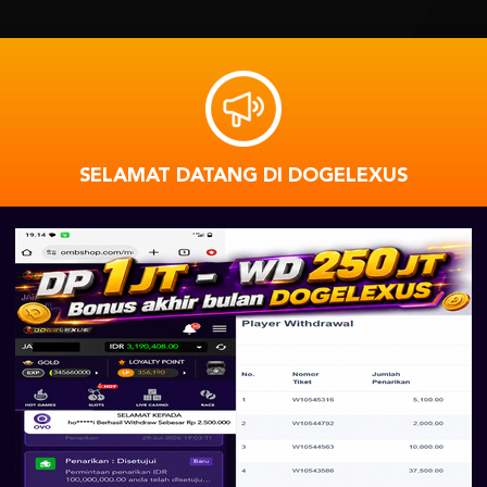
SELAMAT DATANG DI DOGELEXUS
Fat Panda adalah 
impact! Dirancang buat 
ketebak. Dengan energi 
menang besar—Fat Pan