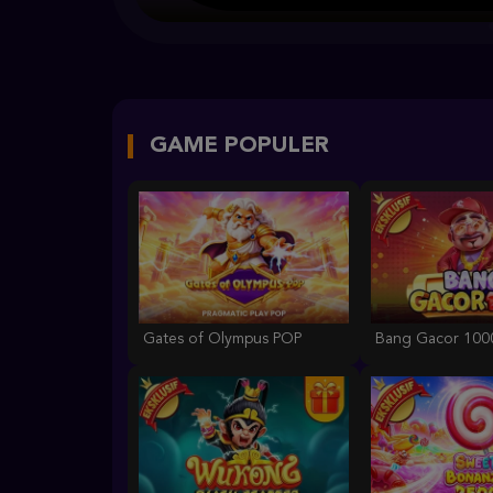
GAME POPULER
Gates of Olympus POP
Bang Gacor 100