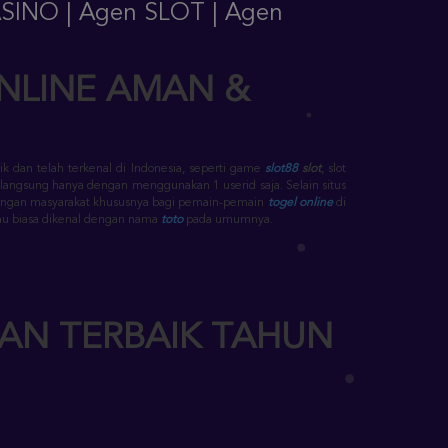
SINO | Agen SLOT | Agen
ONLINE AMAN &
 dan telah terkenal di Indonesia, seperti game
slot88
slot
, slot
 langsung hanya dengan menggunakan 1 userid saja.
Selain situs
alangan masyarakat khususnya bagi pemain-pemain
togel online
di
au biasa dikenal dengan nama
toto
pada umumnya.
AN TERBAIK TAHUN