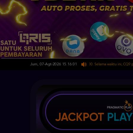
Jum, 07-Agt-2026 15.16.01
da 07-Agt-2026 dari 13.48.21 sampai 22.00.00. Selama waktu ini, CQ9 permainan 
JACKPOT
PLAY