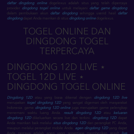
daftar dingdong online
dogelexus adalah situs yang telah dipercaya
provider
dingdong togel online
untuk melayani
daftar game dingdong
dalam pembukaan akun
daftar dingdong
sehingga userid hasil
daftar
dingdong
dapat Anda mainkan di situs
dingdong online
dogelexus.
TOGEL ONLINE DAN
DINGDONG TOGEL
TERPERCAYA
DINGDONG 12D LIVE ⋆
TOGEL 12D LIVE ⋆
DINGDONG TOGEL ONLINE
Dingdong 12D
atau yang biasa dikenal dengan
dingdong 12D live
merupakan
togel dingdong 12D
yang sangat digemari oleh masyarakat
Indonesia. game
dingdong 12D online
juga merupakan game pelengkap
menemani waktu luang Anda.
result dingdong 12D
atau
keluaran
dingdong 12D
dikeluarkan secara live dan terkini.
dingdong 12D
dapat
Anda mainkan baik melalui
situs dingdong 12D
dari perangkat PC Anda,
maupun melalui perangkat mobile Anda.
agen dingdong 12D
yang dapat
Anda percayai adalah agen yang senantiasa memberikan result
live