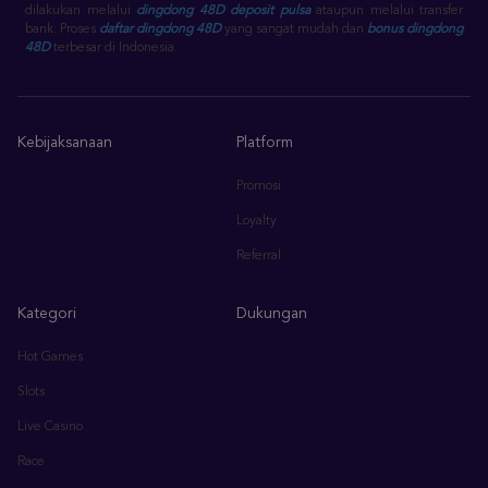
dilakukan melalui
dingdong 48D deposit pulsa
ataupun melalui transfer
bank. Proses
daftar dingdong 48D
yang sangat mudah dan
bonus dingdong
48D
terbesar di Indonesia.
Kebijaksanaan
Platform
Promosi
Loyalty
Referral
Kategori
Dukungan
Hot Games
Slots
Live Casino
Race