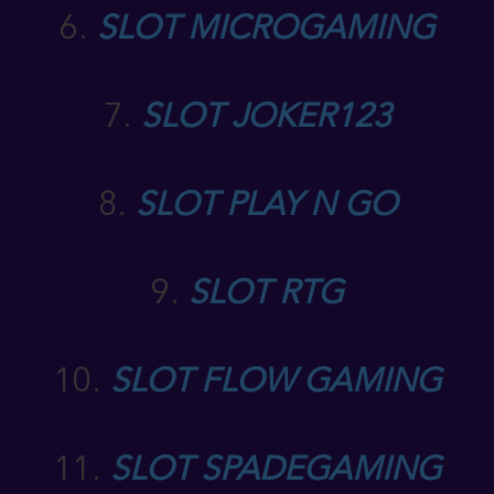
6.
SLOT MICROGAMING
7.
SLOT JOKER123
8.
SLOT PLAY N GO
9.
SLOT RTG
10.
SLOT FLOW GAMING
11.
SLOT SPADEGAMING