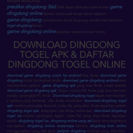
keluaran selanjutnya.
prediksi dingdong 36d
game
tidak dapat dilakukan karena bola
dingdong online
diputar secara acak tanpa tipuan apapun.
game dingdong
menghasilan result langsung setelah hasil keluaran
togel dingdong
keluar.
game dingdong online
disiarkan secara live dan terkini.
DOWNLOAD DINGDONG
TOGEL APK & DAFTAR
DINGDONG TOGEL ONLINE
download game dingdong untuk hp android
bisa Anda
download game
dingdong
untuk hp Android Anda.
download game dingdong android
akan
memberikan aplikasi
game dingdong apk
yang bisa Anda install setelah
download game dingdong apk
. Selain melalui HP, Anda juga bisa bermain
melalui perangkat PC Anda.
Download dingdong togel
dapat memberikan
2 aplikasi yang berbeda. Jika Anda melakukan
download dingdong togel
apk
melalui perangkat Android, maka file yang akan Anda dapatkan adalah
dingdong togel apk
. sedangkan jika Anda melakukan
download dingdong
togel ios
melalui perangkat Apple, maka file yang akan Anda dapatkan
adalah
dingdong togel ios
.
dingdong online uang asli
pada situs dogelexus
merupakan
dingdong online terpercaya
dimana
dingdong koin online
menggunakan uang Asli serta
jackpot dingdong
terbesar yang diberikan.