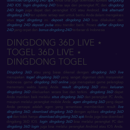
download dingdong 24D apk
, Anda bisa juga download aplikasi
dingdong
24D IOS
.
login dingdong 24D
bisa saja dari perangkat PC dan
dingdong
24D login
juga dapat dari perangkat IOS atau Android.
link alternatif
dingdong 24D
ter update setiap saat untuk bantu Anda dalam mengakses
situs
togel dingdong
ini.
deposit dingdong 24D
bisa dilakukan dari
dingdong 24D deposit pulsa
atau transfer bank. Proses
daftar dingdong
24D
yang cepat dan
bonus dingdong 24D
terbesar di Indonesia
DINGDONG 36D LIVE ⋆
TOGEL 36D LIVE ⋆
DINGDONG TOGEL
Dingdong 36D
atau yang biasa dikenal dengan
dingdong 36D live
merupakan
togel dingdong 36D
yang sangat digemari oleh masyarakat
Indonesia. game
dingdong 36D online
juga merupakan game pelengkap
menemani waktu luang Anda.
result dingdong 36D
atau
keluaran
dingdong 36D
dikeluarkan secara live dan terkini.
dingdong 36D
dapat
Anda mainkan baik melalui
situs dingdong 36D
dari perangkat PC Anda,
maupun melalui perangkat mobile Anda.
agen dingdong 36D
yang dapat
Anda percayai adalah agen yang senantiasa memberikan result
live
dingdong 36D
,
download dingdong 36D
dengan aplikasi
dingdong 36D
apk
dan tidak hanya
download dingdong 36D apk
Anda juga bisa download
dingdong 36D IOS.
login dingdong 36D
bisa melalui perangkat PC dan
dingdong 36D login
juga bisa melalui perangkat Android atau IOS Anda.