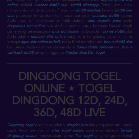
jam setiap harinya. Anda bisa melakukan konfirmasi
deposit pulsa slot
online
melalui
livechat slot88
atau
slot88 whatsapp
. Tetapi kami lebih
menyarankan Anda untuk konfirmasi via
slot88 livechat
, karena
slot88 live
chat
prosesnya tentu akan lebih cepat daripada
whatsapp slot88
karena
Anda akan di prioritaskan terlebih dahulu.
slot deposit pulsa
pada
dogelexus slot online
bisa Anda gunakan untuk bermain banyak sekali
game yang tersedia pada
situs slot online
ini. Dapatkan
bonus slot88
jika
Anda adalah
member slot online
yang baru bergabung bersama kami
sebagai
agen slot online terbaik
, maka kami memberikan
bonus slot88 slot
bagi Anda. Anda dapat melakukan claim
bonus slot88 terbesar
dan
bonus
cashback slot88
setiap minggunya
Prediksi Bola Dan Togel
.
DINGDONG TOGEL
ONLINE ⋆ TOGEL
DINGDONG 12D, 24D,
36D, 48D LIVE
Dingdong togel
dogelexus adalah
dingdong online
yang pada umumnya
dapat Anda temukan di
situs togel online
. dogelexus sebagai
bandar
dingdong online
menyediakan game
live togel
yang sangat terkenal