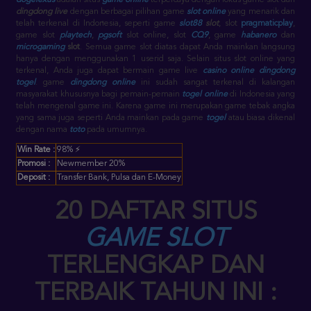
dogelexus
adalah situs
game online
terpercaya dengan fokus game slot dan
dingdong live
dengan berbagai pilihan game
slot online
yang menarik dan
telah terkenal di Indonesia, seperti game
slot88
slot
, slot
pragmaticplay
,
game slot
playtech
,
pgsoft
slot online
, slot
CQ9
, game
habanero
dan
microgaming
slot
. Semua game slot diatas dapat Anda mainkan langsung
hanya dengan menggunakan 1 userid saja.
Selain situs slot online yang
terkenal, Anda juga dapat bermain game live
casino online
dingdong
togel
. game
dingdong online
ini sudah sangat terkenal di kalangan
masyarakat khususnya bagi pemain-pemain
togel online
di Indonesia yang
telah mengenal game ini. Karena game ini merupakan game tebak angka
yang sama juga seperti Anda mainkan pada game
togel
atau biasa dikenal
dengan nama
toto
pada umumnya.
Win Rate :
98% ⚡
Promosi :
Newmember 20%
Deposit :
Transfer Bank, Pulsa dan E-Money
20 DAFTAR SITUS
GAME SLOT
TERLENGKAP DAN
TERBAIK TAHUN INI :