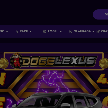
M
INO
RACE
TOGEL
OLAHRAGA
CRA