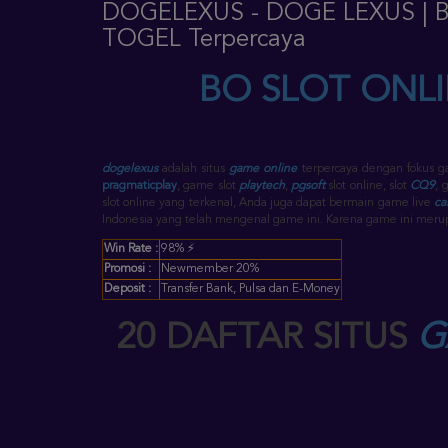
DOGELEXUS - DOGE LEXUS | B
TOGEL Terpercaya
BO SLOT ONL
dogelexus
adalah situs
game online
terpercaya dengan fokus g
pragmaticplay
, game slot
playtech
,
pgsoft
slot online
, slot
CQ9
,
slot online yang terkenal, Anda juga dapat bermain game live
ca
Indonesia yang telah mengenal game ini. Karena game ini mer
Win Rate :
98% ⚡
Promosi :
Newmember 20%
Deposit :
Transfer Bank, Pulsa dan E-Money
20 DAFTAR SITUS
G