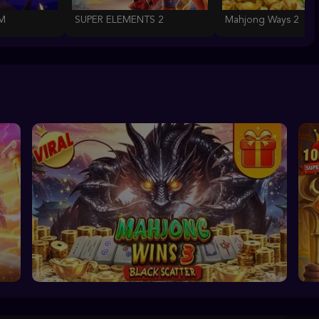
M
SUPER ELEMENTS 2
Mahjong Ways 2