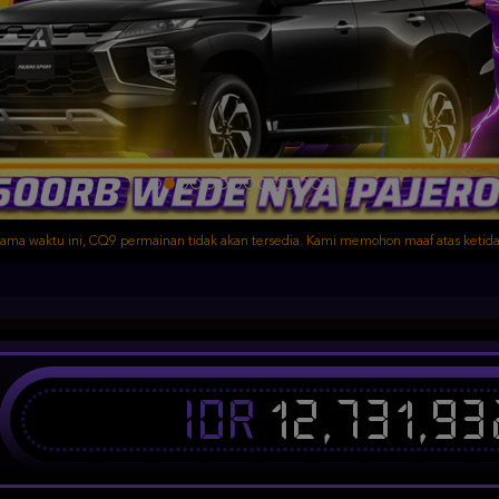
ini, CQ9 permainan tidak akan tersedia. Kami memohon maaf atas ketidaknyamanan
IDR
12,731,9