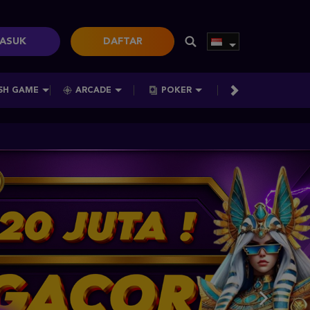
ASUK
DAFTAR
SH GAME
ARCADE
POKER
E-SPORTS