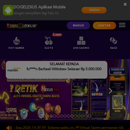
×
DOGELEXUS Aplikasi Mobile
UNDUH
Jangan tampilkan lagi hari ini
MASUK
DAFTAR
HOT GAMES
SLOTS
LIVE CASINO
RACE
SELAMAT KEPADA
fu****n Berhasil Withdraw Sebesar Rp 5.000.000
 30-Sep-2026 14.59.59. Selama waktu ini, PP Virtual Sports permainan tidak akan 