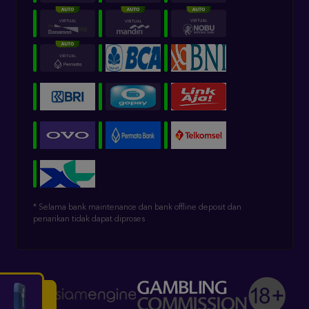
* Selama bank maintenance dan bank offline deposit dan
penarikan tidak dapat diproses