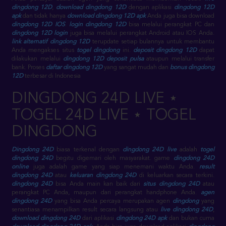
dingdong 12D
,
download dingdong 12D
dengan aplikasi
dingdong 12D
apk
dan tidak hanya
download dingdong 12D apk
Anda juga bisa download
dingdong 12D IOS
.
login dingdong 12D
bisa melalui perangkat PC dan
dingdong 12D login
juga bisa melalui perangkat Android atau IOS Anda.
link alternatif dingdong 12D
terupdate setiap bulannya untuk membantu
Anda mengakses situs
togel dingdong
ini.
deposit dingdong 12D
dapat
dilakukan melalui
dingdong 12D deposit pulsa
ataupun melalui transfer
bank. Proses
daftar dingdong 12D
yang sangat mudah dan
bonus dingdong
12D
terbesar di Indonesia
DINGDONG 24D LIVE ⋆
TOGEL 24D LIVE ⋆ TOGEL
DINGDONG
Dingdong 24D
biasa terkenal dengan
dingdong 24D live
adalah
togel
dingdong 24D
begitu digemari oleh masyarakat. game
dingdong 24D
online
juga adalah game yang siap menemani waktu Anda.
result
dingdong 24D
atau
keluaran dingdong 24D
di keluarkan secara terkini.
dingdong 24D
bisa Anda main kan baik dari
situs dingdong 24D
atau
perangkat PC Anda, maupun dari perangkat handphone Anda.
agen
dingdong 24D
yang bisa Anda percaya merupakan agen
dingdong
yang
senantiasa menampilkan result secara langsung atau
live dingdong 24D
,
download dingdong 24D
dari aplikasi
dingdong 24D apk
dan bukan cuma