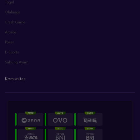
Togel
Olahraga
Crash Game
Arcade
Poker
E-Sports
Sabung Ayam
Komunitas