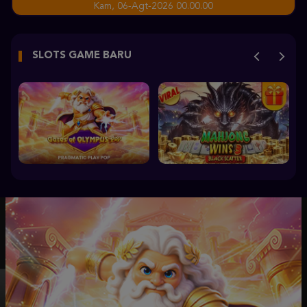
Sweet Bonanza 2500
Kam, 06-Agt-2026 00.00.00
m***3
IDR
4,031,800.00
SLOTS GAME BARU
Mahjong Wins 3 – Black Scatter
p****3
IDR
3,825,000.00
Gates of Olympus 1000
gond****n
IDR
3,749,240.00
Mahjong Wins 3 – Black Scatter
co****6
IDR
2,749,000.00
Starlight Princess™ 1000
co****6
IDR
2,733,000.00