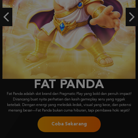
Gates of Olympus Super Scatter
bomb****5
IDR
2,665,400.00
Previous
Ne
Mahjong Wins 3 – Black Scatter
p****3
IDR
2,527,000.00
FAT PANDA
Fat Panda adalah slot brand dari Pragmatic Play yang bold dan penuh impact!
Dirancang buat nyita perhatian dan kasih gameplay seru yang nggak
ketebak. Dengan energi yang meledak-ledak, visual yang kece, dan potensi
menang besar—Fat Panda bukan cuma hiburan, tapi pembawa hoki sejati!
Coba Sekarang