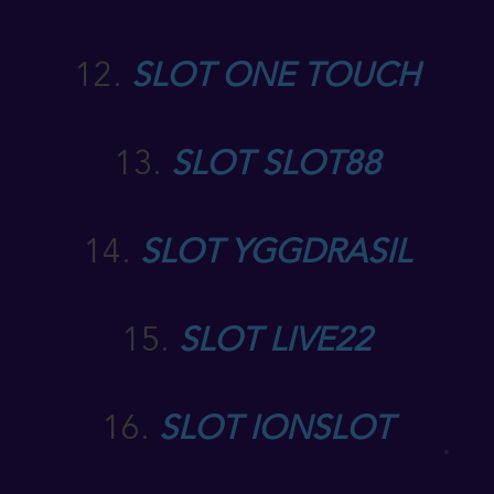
12.
SLOT ONE TOUCH
13.
SLOT SLOT88
14.
SLOT YGGDRASIL
15.
SLOT LIVE22
16.
SLOT IONSLOT