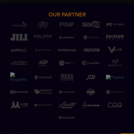
OUR PARTNER