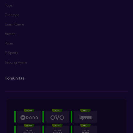
Togel
Olahraga
Crash Game
Arcade
Poker
E-Sports
Sabung Ayam
Komunitas