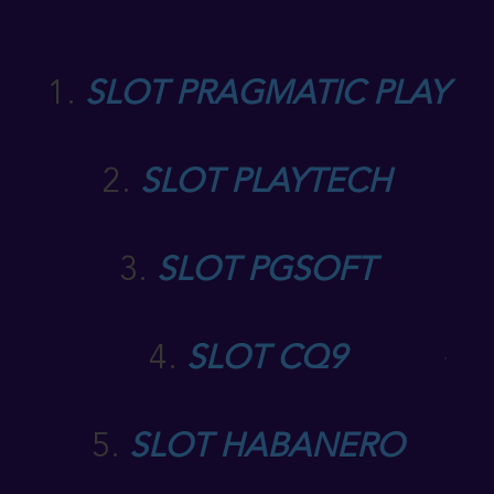
1.
SLOT PRAGMATIC PLAY
2.
SLOT PLAYTECH
3.
SLOT PGSOFT
4.
SLOT CQ9
5.
SLOT HABANERO