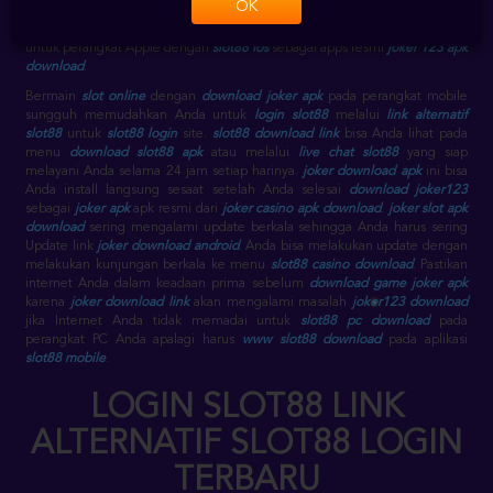
OK
situs
dogelexus slot online
ini.
slot88 android download
untuk perangkat
Android dengan
slot88 apk
sebagai aplikasinya atau
joker download ios
untuk perangkat Apple dengan
slot88 ios
sebagai apps resmi
joker 123 apk
download
.
Bermain
slot online
dengan
download joker apk
pada perangkat mobile
sungguh memudahkan Anda untuk
login slot88
melalui
link alternatif
slot88
untuk
slot88 login
site.
slot88 download link
bisa Anda lihat pada
menu
download slot88 apk
atau melalui
live chat slot88
yang siap
melayani Anda selama 24 jam setiap harinya.
joker download apk
ini bisa
Anda install langsung sesaat setelah Anda selesai
download joker123
sebagai
joker apk
apk resmi dari
joker casino apk download
.
joker slot apk
download
sering mengalami update berkala sehingga Anda harus sering
Update link
joker download android
. Anda bisa melakukan update dengan
melakukan kunjungan berkala ke menu
slot88 casino download
. Pastikan
internet Anda dalam keadaan prima sebelum
download game joker apk
karena
joker download link
akan mengalami masalah
joker123 download
jika Internet Anda tidak memadai untuk
slot88 pc download
pada
perangkat PC Anda apalagi harus
www slot88 download
pada aplikasi
slot88 mobile
.
LOGIN SLOT88 LINK
ALTERNATIF SLOT88 LOGIN
TERBARU