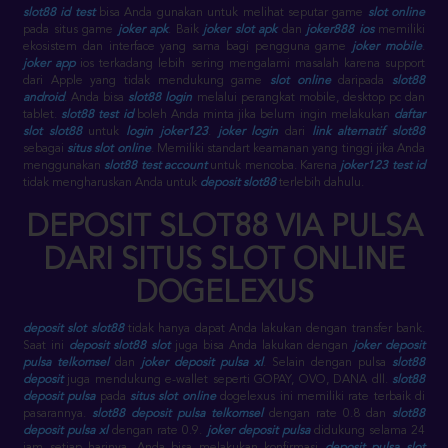
slot88 id test
bisa Anda gunakan untuk melihat seputar game
slot online
pada situs game
joker apk
. Baik
joker slot apk
dan
joker888 ios
memiliki
ekosistem dan interface yang sama bagi pengguna game
joker mobile
.
joker app
ios terkadang lebih sering mengalami masalah karena support
dari Apple yang tidak mendukung game
slot online
daripada
slot88
android
. Anda bisa
slot88 login
melalui perangkat mobile, desktop pc dan
tablet.
slot88 test id
boleh Anda minta jika belum ingin melakukan
daftar
slot slot88
untuk
login joker123
.
joker login
dari
link alternatif slot88
sebagai
situs slot online
. Memiliki standart keamanan yang tinggi jika Anda
menggunakan
slot88 test account
untuk mencoba. Karena
joker123 test id
tidak mengharuskan Anda untuk
deposit slot88
terlebih dahulu.
DEPOSIT SLOT88 VIA PULSA
DARI SITUS SLOT ONLINE
DOGELEXUS
deposit slot slot88
tidak hanya dapat Anda lakukan dengan transfer bank.
Saat ini
deposit slot88 slot
juga bisa Anda lakukan dengan
joker deposit
pulsa telkomsel
dan
joker deposit pulsa xl
. Selain dengan pulsa
slot88
deposit
juga mendukung e-wallet seperti GOPAY, OVO, DANA dll.
slot88
deposit pulsa
pada
situs slot online
dogelexus ini memiliki rate terbaik di
pasarannya.
slot88 deposit pulsa telkomsel
dengan rate 0.8 dan
slot88
deposit pulsa xl
dengan rate 0.9.
joker deposit pulsa
didukung selama 24