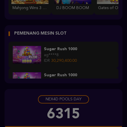
Mahjong Wins 3 – Black Scatter
DJ BOOM BOOM
PEMENANG MESIN SLOT
Sugar Rush 1000
ag****8
IDR
30,290,400.00
Sugar Rush 1000
ag****8
IDR
17,376,800.00
NEX4D POOLS DAY
Sugar Rush 1000
ag****8
6315
IDR
13,082,000.00