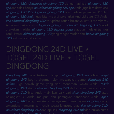
dingdong 12D
,
download dingdong 12D
dengan aplikasi
dingdong 12D
apk
dan tidak hanya
download dingdong 12D apk
Anda juga bisa download
dingdong 12D IOS
.
login dingdong 12D
bisa melalui perangkat PC dan
dingdong 12D login
juga bisa melalui perangkat Android atau IOS Anda.
link alternatif dingdong 12D
terupdate setiap bulannya untuk membantu
Anda mengakses situs
togel dingdong
ini.
deposit dingdong 12D
dapat
dilakukan melalui
dingdong 12D deposit pulsa
ataupun melalui transfer
bank. Proses
daftar dingdong 12D
yang sangat mudah dan
bonus dingdong
12D
terbesar di Indonesia
DINGDONG 24D LIVE ⋆
TOGEL 24D LIVE ⋆ TOGEL
DINGDONG
Dingdong 24D
biasa terkenal dengan
dingdong 24D live
adalah
togel
dingdong 24D
begitu digemari oleh masyarakat. game
dingdong 24D
online
juga adalah game yang siap menemani waktu Anda.
result
dingdong 24D
atau
keluaran dingdong 24D
di keluarkan secara terkini.
dingdong 24D
bisa Anda main kan baik dari
situs dingdong 24D
atau
perangkat PC Anda, maupun dari perangkat handphone Anda.
agen
dingdong 24D
yang bisa Anda percaya merupakan agen
dingdong
yang
senantiasa menampilkan result secara langsung atau
live dingdong 24D
,
download dingdong 24D
dari aplikasi
dingdong 24D apk
dan bukan cuma