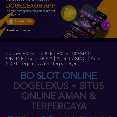
DOGELEXUS APP
Nikmati berbagai permainan dalam satu
genggaman
Android APK
Panduan instalasi
DOGELEXUS - DOGE LEXUS | BO SLOT
ONLINE | Agen BOLA | Agen CASINO | Agen
SLOT | Agen TOGEL Terpercaya
BO SLOT ONLINE
DOGELEXUS
⋆
SITUS
ONLINE AMAN &
TERPERCAYA