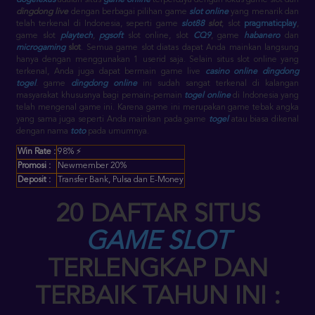
dogelexus
adalah situs
game online
terpercaya dengan fokus game slot dan
dingdong live
dengan berbagai pilihan game
slot online
yang menarik dan
telah terkenal di Indonesia, seperti game
slot88
slot
, slot
pragmaticplay
,
game slot
playtech
,
pgsoft
slot online
, slot
CQ9
, game
habanero
dan
microgaming
slot
. Semua game slot diatas dapat Anda mainkan langsung
hanya dengan menggunakan 1 userid saja.
Selain situs slot online yang
terkenal, Anda juga dapat bermain game live
casino online
dingdong
togel
. game
dingdong online
ini sudah sangat terkenal di kalangan
masyarakat khususnya bagi pemain-pemain
togel online
di Indonesia yang
telah mengenal game ini. Karena game ini merupakan game tebak angka
yang sama juga seperti Anda mainkan pada game
togel
atau biasa dikenal
dengan nama
toto
pada umumnya.
Win Rate :
98% ⚡
Promosi :
Newmember 20%
Deposit :
Transfer Bank, Pulsa dan E-Money
20 DAFTAR SITUS
GAME SLOT
TERLENGKAP DAN
TERBAIK TAHUN INI :