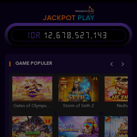
JACKPOT
PLAY
IDR
12,670,527,143
GAME POPULER
Gates of Olympus POP
Storm of Seth 2
Nezha 2