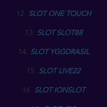
12.
SLOT ONE TOUCH
13.
SLOT SLOT88
14.
SLOT YGGDRASIL
15.
SLOT LIVE22
16.
SLOT IONSLOT