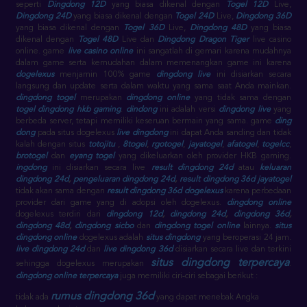
seperti
Dingdong 12D
yang biasa dikenal dengan
Togel 12D
Live,
Dingdong 24D
yang biasa dikenal dengan
Togel 24D
Live,
Dingdong 36D
yang biasa dikenal dengan
Togel 36D
Live,
Dingdong 48D
yang biasa
dikenal dengan
Togel 48D
Live dan
Dingdong Dragon Tiger
live casino
online. game
live casino online
ini sangatlah di gemari karena mudahnya
dalam game serta kemudahan dalam memenangkan game ini karena
dogelexus
menjamin 100% game
dingdong live
ini disiarkan secara
langsung dan update serta dalam waktu yang sama saat Anda mainkan.
dingdong togel
merupakan
dingdong online
yang tidak sama dengan
togel dingdong
hkb gaming
.
dindong
ini adalah versi
dingdong live
yang
berbeda server, tetapi memiliki keseruan bermain yang sama. game
ding
dong
pada situs dogelexus
live dingdong
ini dapat Anda sanding dan tidak
kalah dengan situs
totojitu
,
8togel
,
rgotogel
,
jayatogel
,
afatogel
,
togelcc
,
brotogel
dan
eyang togel
yang dikeluarkan oleh provider HKB gaming.
ingdong
ini disiarkan secara live
result dingdong 24d
atau
keluaran
dingdong 24d
,
pengeluaran dingdong 24d
,
result dingdong 36d jayatogel
tidak akan sama dengan
result dingdong 36d dogelexus
karena perbedaan
provider dari game yang di adopsi oleh dogelexus.
dingdong online
dogelexus terdiri dari
dingdong 12d
,
dingdong 24d
,
dingdong 36d
,
dingdong 48d
,
dingdong sicbo
dan
dingdong togel online
lainnya.
situs
dingdong online
dogelexus adalah
situs dingdong
yang beroperasi 24 jam.
live dingdong 24d
dan
live dingdong 36d
disiarkan secara live dan terkini
situs dingdong terpercaya
sehingga dogelexus merupakan
.
dingdong online terpercaya
juga memiliki ciri-ciri sebagai berikut :
rumus dingdong 36d
tidak ada
yang dapat menebak Angka