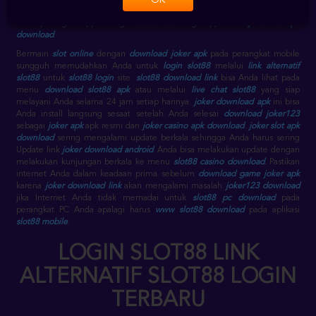
OK
Android dengan
slot88 apk
sebagai aplikasinya atau
joker download ios
untuk perangkat Apple dengan
slot88 ios
sebagai apps resmi
joker 123 apk
download
.
Bermain
slot online
dengan
download joker apk
pada perangkat mobile
sungguh memudahkan Anda untuk
login slot88
melalui
link alternatif
slot88
untuk
slot88 login
site.
slot88 download link
bisa Anda lihat pada
menu
download slot88 apk
atau melalui
live chat slot88
yang siap
melayani Anda selama 24 jam setiap harinya.
joker download apk
ini bisa
Anda install langsung sesaat setelah Anda selesai
download joker123
sebagai
joker apk
apk resmi dari
joker casino apk download
.
joker slot apk
download
sering mengalami update berkala sehingga Anda harus sering
Update link
joker download android
. Anda bisa melakukan update dengan
melakukan kunjungan berkala ke menu
slot88 casino download
. Pastikan
internet Anda dalam keadaan prima sebelum
download game joker apk
karena
joker download link
akan mengalami masalah
joker123 download
jika Internet Anda tidak memadai untuk
slot88 pc download
pada
perangkat PC Anda apalagi harus
www slot88 download
pada aplikasi
slot88 mobile
.
LOGIN SLOT88 LINK
ALTERNATIF SLOT88 LOGIN
TERBARU