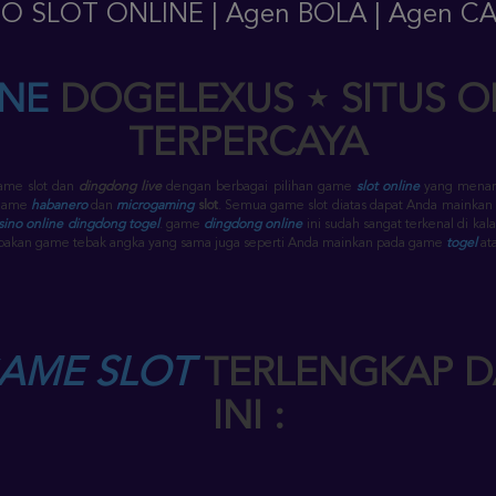
O SLOT ONLINE | Agen BOLA | Agen CA
INE
DOGELEXUS
⋆
SITUS 
TERPERCAYA
ame slot dan
dingdong live
dengan berbagai pilihan game
slot online
yang menarik
 game
habanero
dan
microgaming
slot
. Semua game slot diatas dapat Anda mainkan
sino online
dingdong togel
. game
dingdong online
ini sudah sangat terkenal di k
upakan game tebak angka yang sama juga seperti Anda mainkan pada game
togel
at
AME SLOT
TERLENGKAP D
INI :