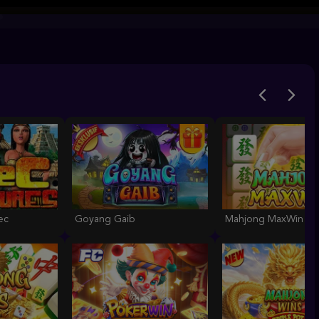
ec
Goyang Gaib
Mahjong MaxWin