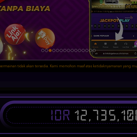
 tidak akan tersedia. Kami memohon maaf atas ketidaknyamanan yang mungkin diti
IDR
12,735,1